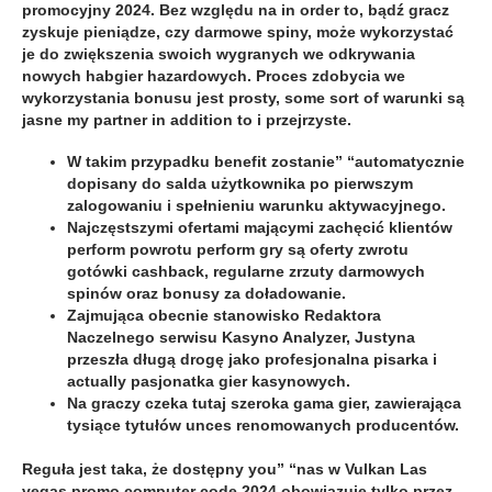
promocyjny 2024. Bez względu na in order to, bądź gracz
zyskuje pieniądze, czy darmowe spiny, może wykorzystać
je do zwiększenia swoich wygranych we odkrywania
nowych habgier hazardowych. Proces zdobycia we
wykorzystania bonusu jest prosty, some sort of warunki są
jasne my partner in addition to i przejrzyste.
W takim przypadku benefit zostanie” “automatycznie
dopisany do salda użytkownika po pierwszym
zalogowaniu i spełnieniu warunku aktywacyjnego.
Najczęstszymi ofertami mającymi zachęcić klientów
perform powrotu perform gry są oferty zwrotu
gotówki cashback, regularne zrzuty darmowych
spinów oraz bonusy za doładowanie.
Zajmująca obecnie stanowisko Redaktora
Naczelnego serwisu Kasyno Analyzer, Justyna
przeszła długą drogę jako profesjonalna pisarka i
actually pasjonatka gier kasynowych.
Na graczy czeka tutaj szeroka gama gier, zawierająca
tysiące tytułów unces renomowanych producentów.
Reguła jest taka, że dostępny you” “nas w Vulkan Las
vegas promo computer code 2024 obowiązuje tylko przez