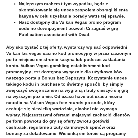
Najlepszym ruchem t tym wypadku, będzie
skontaktowanie się unces zespołem obsługi klienta
kasyna w celu uzyskania porady watts tej sprawie.
Nasz dostępny dla Vulkan Vegas promo program
code no downpayment pozwoli Ci zagrać w grę
Publication associated with Dead.
Aby skorzystać z tej oferty, wystarczy wpisać odpowiedni
Vulkan las vegas casino kod promocyjny w przeznaczonym
po to miejscu em stronie kasyna lub podczas zakładania
konta. Vulkan Vegas gambling establishment kod
promocyjny jest dostępny wyłącznie dla użytkowników
naszego portalu Bonus bez Depozytu. Korzystanie unces
takiego kodu in purchase to świetny sposób, by simply
zwiększyć swoje szanse na wygraną i truly cieszyć się grą
na wyższym poziomie. Od czasu have out czasu można
natrafić na Vulkan Vegas free rounds pc code, który
cechuje się niewielką wartością, alcohol nie wymaga
wpłaty. Najczęstszymi ofertami mającymi zachęcić klientów
perform powrotu do gry są oferty zwrotu gotówki
cashback, regularne zrzuty darmowych spinów oraz
bonusy za doładowanie. Wisienką em torcie są programy