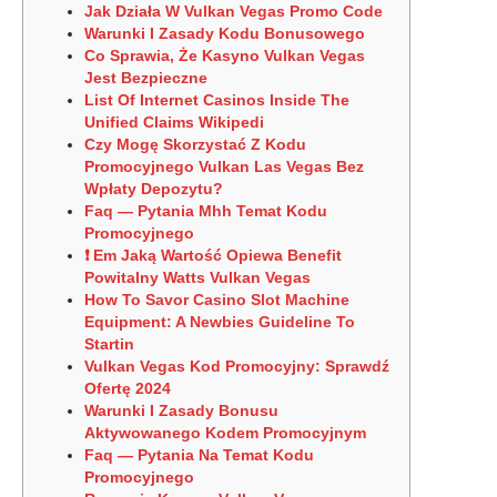
Jak Działa W Vulkan Vegas Promo Code
Warunki I Zasady Kodu Bonusowego
Co Sprawia, Że Kasyno Vulkan Vegas
Jest Bezpieczne
List Of Internet Casinos Inside The
Unified Claims Wikipedi
Czy Mogę Skorzystać Z Kodu
Promocyjnego Vulkan Las Vegas Bez
Wpłaty Depozytu?
Faq — Pytania Mhh Temat Kodu
Promocyjnego
❗ Em Jaką Wartość Opiewa Benefit
Powitalny Watts Vulkan Vegas
How To Savor Casino Slot Machine
Equipment: A Newbies Guideline To
Startin
Vulkan Vegas Kod Promocyjny: Sprawdź
Ofertę 2024
Warunki I Zasady Bonusu
Aktywowanego Kodem Promocyjnym
Faq — Pytania Na Temat Kodu
Promocyjnego