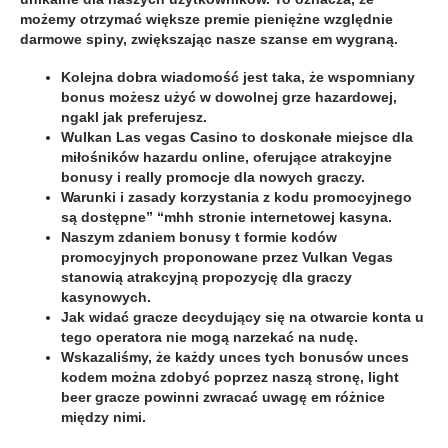
możemy otrzymać większe premie pieniężne względnie
darmowe spiny, zwiększając nasze szanse em wygraną.
Kolejna dobra wiadomość jest taka, że wspomniany
bonus możesz użyć w dowolnej grze hazardowej,
ngakl jak preferujesz.
Wulkan Las vegas Casino to doskonałe miejsce dla
miłośników hazardu online, oferujące atrakcyjne
bonusy i really promocje dla nowych graczy.
Warunki i zasady korzystania z kodu promocyjnego
są dostępne” “mhh stronie internetowej kasyna.
Naszym zdaniem bonusy t formie kodów
promocyjnych proponowane przez Vulkan Vegas
stanowią atrakcyjną propozycję dla graczy
kasynowych.
Jak widać gracze decydujący się na otwarcie konta u
tego operatora nie mogą narzekać na nudę.
Wskazaliśmy, że każdy unces tych bonusów unces
kodem można zdobyć poprzez naszą stronę, light
beer gracze powinni zwracać uwagę em różnice
między nimi.