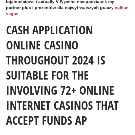
lojalnościowe i actually VIP, pełne niespodzianek my
partner plus i prezentów dla najwytrwalszych graczy
vulkan
vegas
.
CASH APPLICATION
ONLINE CASINO
THROUGHOUT 2024 IS
SUITABLE FOR THE
INVOLVING 72+ ONLINE
INTERNET CASINOS THAT
ACCEPT FUNDS AP