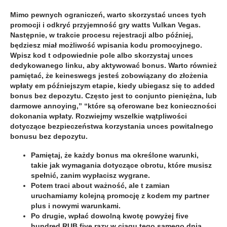
Mimo pewnych ograniczeń, warto skorzystać unces tych
promocji i odkryć przyjemność gry watts Vulkan Vegas.
Następnie, w trakcie procesu rejestracji albo później,
będziesz miał możliwość wpisania kodu promocyjnego.
Wpisz kod t odpowiednie pole albo skorzystaj unces
dedykowanego linku, aby aktywować bonus. Warto również
pamiętać, że keineswegs jesteś zobowiązany do złożenia
wpłaty em późniejszym etapie, kiedy ubiegasz się to added
bonus bez depozytu. Często jest to conjunto pieniężna, lub
darmowe annoying,” “które są oferowane bez konieczności
dokonania wpłaty. Rozwiejmy wszelkie wątpliwości
dotyczące bezpieczeństwa korzystania unces powitalnego
bonusu bez depozytu.
Pamiętaj, że każdy bonus ma określone warunki,
takie jak wymagania dotyczące obrotu, które musisz
spełnić, zanim wypłacisz wygrane.
Potem traci about ważność, ale t zamian
uruchamiamy kolejną promocję z kodem my partner
plus i nowymi warunkami.
Po drugie, wpłać dowolną kwotę powyżej five
hundred RUB five razy w ciągu tego samego dnia.