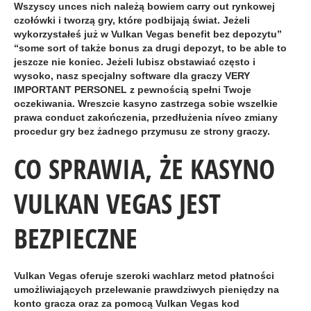
Wszyscy unces nich należą bowiem carry out rynkowej
czołówki i tworzą gry, które podbijają świat. Jeżeli
wykorzystałeś już w Vulkan Vegas benefit bez depozytu”
“some sort of także bonus za drugi depozyt, to be able to
jeszcze nie koniec. Jeżeli lubisz obstawiać często i
wysoko, nasz specjalny software dla graczy VERY
IMPORTANT PERSONEL z pewnością spełni Twoje
oczekiwania. Wreszcie kasyno zastrzega sobie wszelkie
prawa conduct zakończenia, przedłużenia níveo zmiany
procedur gry bez żadnego przymusu ze strony graczy.
CO SPRAWIA, ŻE KASYNO
VULKAN VEGAS JEST
BEZPIECZNE
Vulkan Vegas oferuje szeroki wachlarz metod płatności
umożliwiających przelewanie prawdziwych pieniędzy na
konto gracza oraz za pomocą Vulkan Vegas kod