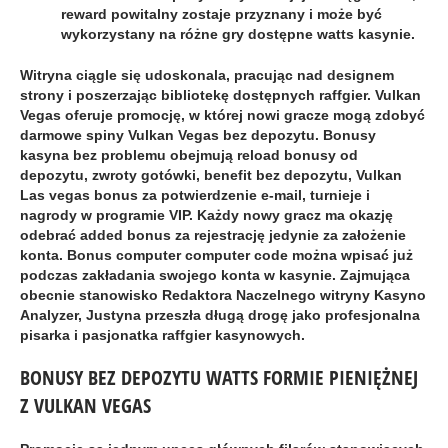
reward powitalny zostaje przyznany i może być
wykorzystany na różne gry dostępne watts kasynie.
Witryna ciągle się udoskonala, pracując nad designem
strony i poszerzając bibliotekę dostępnych raffgier. Vulkan
Vegas oferuje promocję, w której nowi gracze mogą zdobyć
darmowe spiny Vulkan Vegas bez depozytu. Bonusy
kasyna bez problemu obejmują reload bonusy od
depozytu, zwroty gotówki, benefit bez depozytu, Vulkan
Las vegas bonus za potwierdzenie e-mail, turnieje i
nagrody w programie VIP. Każdy nowy gracz ma okazję
odebrać added bonus za rejestrację jedynie za założenie
konta. Bonus computer computer code można wpisać już
podczas zakładania swojego konta w kasynie. Zajmująca
obecnie stanowisko Redaktora Naczelnego witryny Kasyno
Analyzer, Justyna przeszła długą drogę jako profesjonalna
pisarka i pasjonatka raffgier kasynowych.
BONUSY BEZ DEPOZYTU WATTS FORMIE PIENIĘŻNEJ
Z VULKAN VEGAS