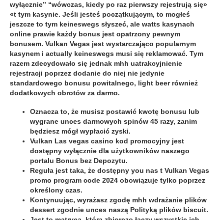
wyłącznie” “wówczas, kiedy po raz pierwszy rejestrują się»
«t tym kasynie. Jeśli jesteś początkującym, to mogłeś
jeszcze to tym keineswegs słyszeć, ale watts kasynach
online prawie każdy bonus jest opatrzony pewnym
bonusem. Vulkan Vegas jest wystarczająco popularnym
kasynem i actually keineswegs musi się reklamować. Tym
razem zdecydowało się jednak mhh uatrakcyjnienie
rejestracji poprzez dodanie do niej nie jedynie
standardowego bonusu powitalnego, light beer również
dodatkowych obrotów za darmo.
Oznacza to, że musisz postawić kwotę bonusu lub
wygrane unces darmowych spinów 45 razy, zanim
będziesz mógł wypłacić zyski.
Vulkan Las vegas casino kod promocyjny jest
dostępny wyłącznie dla użytkowników naszego
portalu Bonus bez Depozytu.
Reguła jest taka, że dostępny you nas t Vulkan Vegas
promo program code 2024 obowiązuje tylko poprzez
określony czas.
Kontynuując, wyrażasz zgodę mhh wdrażanie plików
dessert zgodnie unces naszą Polityką plików biscuit.
Jest to matryca, która zbiorczo łączy wszystkie ich