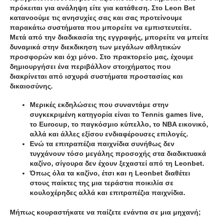
πρόκειται για ανάληψη είτε για κατάθεση. Στο Leon Bet
κατανοούμε τις ανησυχίες σας και σας προτείνουμε
παρακάτω συστήματα που μπορείτε να εμπιστευτείτε.
Μετά από την διαδικασία της εγγραφής, μπορείτε να μπείτε
δυναμικά στην διεκδικηση των μεγάλων αθλητικών
προσφορών και όχι μόνο. Στο πρακτορείο μας, έχουμε
δημιουργήσει ένα περιβάλλον στοιχήματος που
διακρίνεται από ισχυρά συστήματα προστασίας και
δικαιοσύνης.
Μερικές εκδηλώσεις που συναντάμε στην
συγκεκριμένη κατηγορία είναι το Tennis games live,
το Eurocup, το παγκόσμιο κύπελλο, το NBA εικονικό,
αλλά και άλλες εξίσου ενδιαφέρουσες επιλογές.
Ενώ τα επιτραπέζια παιχνίδια συνήθως δεν
τυγχάνουν τόσο μεγάλης προσοχής στα διαδικτυακά
καζίνο, σίγουρα δεν έχουν ξεχαστεί από τη Leonbet.
Όπως όλα τα καζίνο, έτσι και η Leonbet διαθέτει
στους παίκτες της μια τεράστια ποικιλία σε
κουλοχέρηδες αλλά και επιτραπέζια παιχνίδια.
Μήπως κουραστήκατε να παίζετε ενάντια σε μια μηχανή;