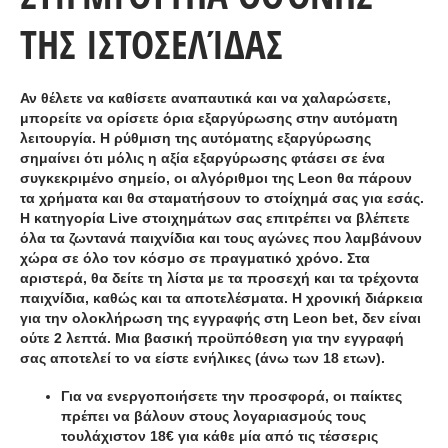
ΤΗΣ ΙΣΤΟΣΕΛΊΔΑΣ
Αν θέλετε να καθίσετε αναπαυτικά και να χαλαρώσετε,
μπορείτε να ορίσετε όρια εξαργύρωσης στην αυτόματη
λειτουργία. Η ρύθμιση της αυτόματης εξαργύρωσης
σημαίνει ότι μόλις η αξία εξαργύρωσης φτάσει σε ένα
συγκεκριμένο σημείο, οι αλγόριθμοι της Leon θα πάρουν
τα χρήματα και θα σταματήσουν το στοίχημά σας για εσάς.
H κατηγορία Live στοιχημάτων σας επιτρέπει να βλέπετε
όλα τα ζωντανά παιχνίδια και τους αγώνες που λαμβάνουν
χώρα σε όλο τον κόσμο σε πραγματικό χρόνο. Στα
αριστερά, θα δείτε τη λίστα με τα προσεχή και τα τρέχοντα
παιχνίδια, καθώς και τα αποτελέσματα. Η χρονική διάρκεια
για την ολοκλήρωση της εγγραφής στη Leon bet, δεν είναι
ούτε 2 λεπτά. Μια βασική προϋπόθεση για την εγγραφή
σας αποτελεί το να είστε ενήλικες (άνω των 18 ετων).
Για να ενεργοποιήσετε την προσφορά, οι παίκτες
πρέπει να βάλουν στους λογαριασμούς τους
τουλάχιστον 18€ για κάθε μία από τις τέσσερις