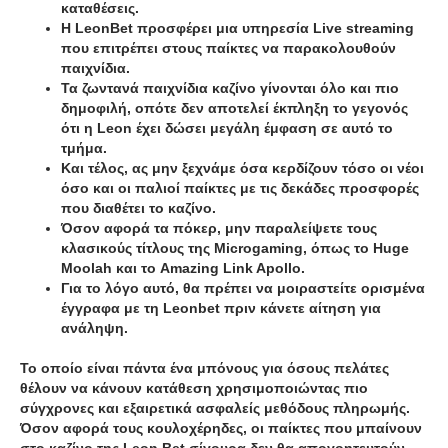
καταθέσεις.
Η LeonBet προσφέρει μια υπηρεσία Live streaming
που επιτρέπει στους παίκτες να παρακολουθούν
παιχνίδια.
Τα ζωντανά παιχνίδια καζίνο γίνονται όλο και πιο
δημοφιλή, οπότε δεν αποτελεί έκπληξη το γεγονός
ότι η Leon έχει δώσει μεγάλη έμφαση σε αυτό το
τμήμα.
Και τέλος, ας μην ξεχνάμε όσα κερδίζουν τόσο οι νέοι
όσο και οι παλιοί παίκτες με τις δεκάδες προσφορές
που διαθέτει το καζίνο.
Όσον αφορά τα πόκερ, μην παραλείψετε τους
κλασικούς τίτλους της Microgaming, όπως το Huge
Moolah και το Amazing Link Apollo.
Για το λόγο αυτό, θα πρέπει να μοιραστείτε ορισμένα
έγγραφα με τη Leonbet πριν κάνετε αίτηση για
ανάληψη.
Το οποίο είναι πάντα ένα μπόνους για όσους πελάτες
θέλουν να κάνουν κατάθεση χρησιμοποιώντας πιο
σύγχρονες και εξαιρετικά ασφαλείς μεθόδους πληρωμής.
Όσον αφορά τους κουλοχέρηδες, οι παίκτες που μπαίνουν