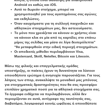
κινητά, η οποία είναι διαθέσιμη για smartphones
Android os καθώς και iOS.
Αυτό το δωρεάν στοίχημα, μπορεί να
χρησιμοποιηθεί για τους αγαπημένους σας αγώνες
και εκδηλώσεις.
Όταν καυχιόμαστε για τη συλλογή παιχνιδιών και
αθλητικών στοιχημάτων μας, δεν αστειευόμαστε.
Το μόνο που χρειάζεται να κάνουν οι χρήστες είναι
να κάνουν κλικ σε μία από τις καρτέλες στο επάνω
μέρος της σελίδας και μέσα σε λίγα δευτερόλεπτα”
“θα μεταφερθούν στην ειδική περιοχή στοιχημάτων.
Οι αποδεκτές μέθοδοι περιλαμβάνουν Visa,
Mastercard, Skrill, Neteller, Bitcoin και Litecoin.
Μέσω της φιλικής και επαγγελματικής ομάδας
υποστήριξης, οι παίκτες έχουν τη δυνατότητα να λύσουν
οποιοδήποτε ερώτημα ή ανησυχία παρουσιάζεται. Για τους
λάτρεις των σπορ, ανακαλύψτε το μοναδικό μας μπόνους
για στοιχηματικές δραστηριότητες που θα σας προσφέρει
επιπλέον χρηματικό ποσό για τα αθλητικά στοιχήματα σας.
Τα έγγραφα ενδέχεται να περιλαμβάνουν, αλλά δεν
περιορίζονται σε αυτά, αντίγραφο της ταυτότητάς σας,
διαβατήριο, λογαριασμό κοινής ωφέλειας ή οποιοδήποτε