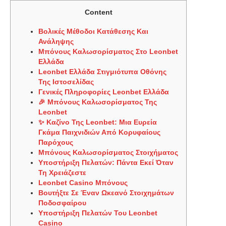
Content
Βολικές Μέθοδοι Κατάθεσης Και
Ανάληψης
Μπόνους Καλωσορίσματος Στο Leonbet
Ελλάδα
Leonbet Ελλάδα Στιγμιότυπα Οθόνης
Της Ιστοσελίδας
Γενικές Πληροφορίες Leonbet Ελλάδα
🎉 Μπόνους Καλωσορίσματος Της
Leonbet
✨ Καζίνο Της Leonbet: Μια Ευρεία
Γκάμα Παιχνιδιών Από Κορυφαίους
Παρόχους
Μπόνους Καλωσορίσματος Στοιχήματος
Υποστήριξη Πελατών: Πάντα Εκεί Όταν
Τη Χρειάζεστε
Leonbet Casino Μπόνους
Βουτήξτε Σε Έναν Ωκεανό Στοιχημάτων
Ποδοσφαίρου
Υποστήριξη Πελατών Του Leonbet
Casino