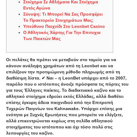
Στοίχημα Σε Αθλήματα Και Στοίχημα
Εντός Αγώνα
Σύνοψη: Τι Μπορεί Να Σας Προσφέρει
Το Πρακτορείο Στοιχημάτων Μας;
Yπεύθυνο Παιχνίδι Στο Leonbet Casino
Ο Αθλητικός Χάρτης Για Την Επιτυχια
Των Παικτών Μας
Οι πελάτες θα πρέπει να μεταβούν στο ταμείο για να
κάνουν ανάληψη χρημάτων από τη Leonbet και να
επιλέξουν την προτιμώμενη μέθοδο πληρωμής από τη
διαθέσιμη λίστα. ✔ Ναι – η LeonBet υπάρχει από το 2007,
παρόλο που ο ιστότοπος άνοιξε πρόσφατα τις πόρτες του
για τους Έλληνες παίκτες. Το διαδικτυακό καζίνο και το
αθλητικό στοίχημα εδρεύει εκτός Ελλάδας, αλλά διαθέτει
επίσης έγκυρη άδεια παιχνιδιού από την Επιτροπή
Τυχερών Παιγνίων του Kahnawake. Υπάρχει επίσης μια
ενότητα με Συχνές Ερωτήσεις που μπορείτε να ελέγξετε,
αλλά επικεντρώνεται κυρίως στη σελίδα αθλητικού
στοιχήματος του ιστότοπου και όχι τόσο πολύ στις
λειτουργίες του καζίνο.