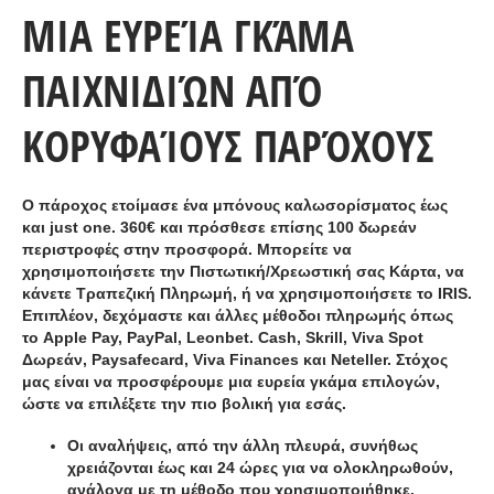
ΜΙΑ ΕΥΡΕΊΑ ΓΚΆΜΑ
ΠΑΙΧΝΙΔΙΏΝ ΑΠΌ
ΚΟΡΥΦΑΊΟΥΣ ΠΑΡΌΧΟΥΣ
Ο πάροχος ετοίμασε ένα μπόνους καλωσορίσματος έως
και just one. 360€ και πρόσθεσε επίσης 100 δωρεάν
περιστροφές στην προσφορά. Μπορείτε να
χρησιμοποιήσετε την Πιστωτική/Χρεωστική σας Κάρτα, να
κάνετε Τραπεζική Πληρωμή, ή να χρησιμοποιήσετε το IRIS.
Επιπλέον, δεχόμαστε και άλλες μέθοδοι πληρωμής όπως
το Apple Pay, PayPal, Leonbet. Cash, Skrill, Viva Spot
Δωρεάν, Paysafecard, Viva Finances και Neteller. Στόχος
μας είναι να προσφέρουμε μια ευρεία γκάμα επιλογών,
ώστε να επιλέξετε την πιο βολική για εσάς.
Οι αναλήψεις, από την άλλη πλευρά, συνήθως
χρειάζονται έως και 24 ώρες για να ολοκληρωθούν,
ανάλογα με τη μέθοδο που χρησιμοποιήθηκε.