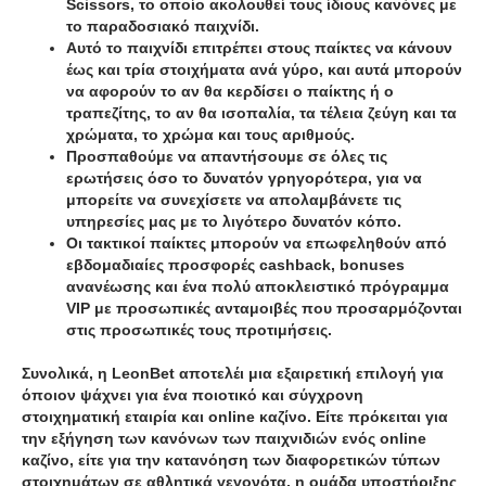
Scissors, το οποίο ακολουθεί τους ίδιους κανόνες με
το παραδοσιακό παιχνίδι.
Αυτό το παιχνίδι επιτρέπει στους παίκτες να κάνουν
έως και τρία στοιχήματα ανά γύρο, και αυτά μπορούν
να αφορούν το αν θα κερδίσει ο παίκτης ή ο
τραπεζίτης, το αν θα ισοπαλία, τα τέλεια ζεύγη και τα
χρώματα, το χρώμα και τους αριθμούς.
Προσπαθούμε να απαντήσουμε σε όλες τις
ερωτήσεις όσο το δυνατόν γρηγορότερα, για να
μπορείτε να συνεχίσετε να απολαμβάνετε τις
υπηρεσίες μας με το λιγότερο δυνατόν κόπο.
Οι τακτικοί παίκτες μπορούν να επωφεληθούν από
εβδομαδιαίες προσφορές cashback, bonuses
ανανέωσης και ένα πολύ αποκλειστικό πρόγραμμα
VIP με προσωπικές ανταμοιβές που προσαρμόζονται
στις προσωπικές τους προτιμήσεις.
Συνολικά, η LeonBet αποτελέι μια εξαιρετική επιλογή για
όποιον ψάχνει για ένα ποιοτικό και σύγχρονη
στοιχηματική εταιρία και online καζίνο. Είτε πρόκειται για
την εξήγηση των κανόνων των παιχνιδιών ενός online
καζίνο, είτε για την κατανόηση των διαφορετικών τύπων
στοιχημάτων σε αθλητικά γεγονότα, η ομάδα υποστήριξης