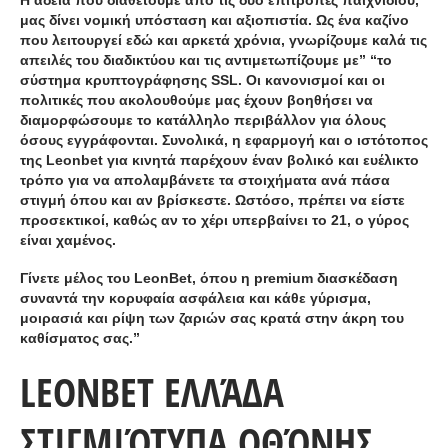
Η άδεια που διαθέτουμε από τις δύο επιτροπές παιχνιδιού,
μας δίνει νομική υπόσταση και αξιοπιστία. Ως ένα καζίνο
που λειτουργεί εδώ και αρκετά χρόνια, γνωρίζουμε καλά τις
απειλές του διαδικτύου και τις αντιμετωπίζουμε με” “το
σύστημα κρυπτογράφησης SSL. Οι κανονισμοί και οι
πολιτικές που ακολουθούμε μας έχουν βοηθήσει να
διαμορφώσουμε το κατάλληλο περιβάλλον για όλους
όσους εγγράφονται. Συνολικά, η εφαρμογή και ο ιστότοπος
της Leonbet για κινητά παρέχουν έναν βολικό και ευέλικτο
τρόπο για να απολαμβάνετε τα στοιχήματα ανά πάσα
στιγμή όπου και αν βρίσκεστε. Ωστόσο, πρέπει να είστε
προσεκτικοί, καθώς αν το χέρι υπερβαίνει το 21, ο γύρος
είναι χαμένος.
Γίνετε μέλος του LeonBet, όπου η premium διασκέδαση
συναντά την κορυφαία ασφάλεια και κάθε γύρισμα,
μοιρασιά και ρίψη των ζαριών σας κρατά στην άκρη του
καθίσματος σας.”
LEONBET ΕΛΛΆΔΑ
ΣΤΙΓΜΙΌΤΥΠΑ ΟΘΌΝΗΣ