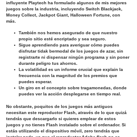
influyente Playtech ha formulado algunos de mis mejores
juegos sobre la industria, incluyendo Switch Blackjack,
Money Collect, Jackpot Giant, Halloween Fortune, con
más.
También nos hemos asegurado de que nuestro
propio sitio esté encriptado y sea seguro.
Sigue aprendiendo para averiguar cómo puedes
disfrutar tidak bermodal de los juegos de azar, sin
registrarte ni dispensar ningún programa y sin poner
durante peligro tus ahorros.
La volatilidad es un informe crucial que explain la
frecuencia con la magnitud de los premios que
puedes esperar.
Un giro en el concepto sobre tragamonedas, donde
puedes ver la acción desplegarse en tiempo real.
No obstante, poquitos de los juegos más antiguos
necesitan este reproductor Flash, através de lo que quizá
tendrás que descargarlo si quieres emplear de estos
juegos y no tienes Flash instalado sobre el ordenador. Si
estás utilizando el dispositivo móvil, zero tendrás que