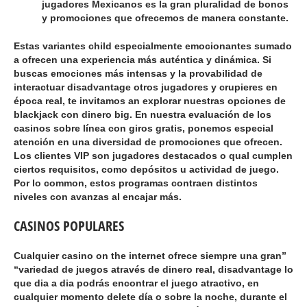
jugadores Mexicanos es la gran pluralidad de bonos
y promociones que ofrecemos de manera constante.
Estas variantes child especialmente emocionantes sumado
a ofrecen una experiencia más auténtica y dinámica. Si
buscas emociones más intensas y la provabilidad de
interactuar disadvantage otros jugadores y crupieres en
época real, te invitamos an explorar nuestras opciones de
blackjack con dinero big. En nuestra evaluación de los
casinos sobre línea con giros gratis, ponemos especial
atención en una diversidad de promociones que ofrecen.
Los clientes VIP son jugadores destacados o qual cumplen
ciertos requisitos, como depósitos u actividad de juego.
Por lo common, estos programas contraen distintos
niveles con avanzas al encajar más.
CASINOS POPULARES
Cualquier casino on the internet ofrece siempre una gran”
“variedad de juegos através de dinero real, disadvantage lo
que dia a dia podrás encontrar el juego atractivo, en
cualquier momento delete día o sobre la noche, durante el