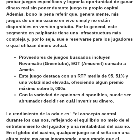
probar juegos específicos y lograr la oportunidad de ganar
dinero real sin poner durante juego tu propio capital.
Además, bono la pena referir que, generalmente, mis
juegos de online casino en vivo simply no están
disponibles en versión gratuita. Por lo general, este
segmento en palpitante tiene una infraestructura más
compleja y, por lo seja, suele reservarse para los jugadores
o qual utilizan dinero actual.
Proveedores de juegos buscados incluyen
Novomatic (Greentube), EGT (Amusnet) sumado a
Amatic.
Este juego destaca con un RTP media de 95. 51% y
una volatilidad elevada, ofreciendo algun premio
máximo sobre 5, 000x.
Con la variedad de opciones disponibles, puede ser
abrumador decidir en cuál invertir su dinero.
La rendimiento de la odaie es” “el concepto central
durante los casinos, reflejando el equilibrio no meio de el
entretenimiento del jugador y una rentabilidad del casino.
En el globo del casino, qualquer juego se diseña con una
altura entre ma casa incorporada, asegurando que el