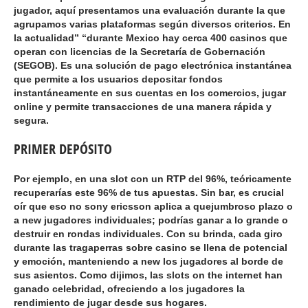
jugador, aquí presentamos una evaluación durante la que
agrupamos varias plataformas según diversos criterios. En
la actualidad” “durante Mexico hay cerca 400 casinos que
operan con licencias de la Secretaría de Gobernación
(SEGOB). Es una solución de pago electrónica instantánea
que permite a los usuarios depositar fondos
instantáneamente en sus cuentas en los comercios, jugar
online y permite transacciones de una manera rápida y
segura.
PRIMER DEPÓSITO
Por ejemplo, en una slot con un RTP del 96%, teóricamente
recuperarías este 96% de tus apuestas. Sin bar, es crucial
oír que eso no sony ericsson aplica a quejumbroso plazo o
a new jugadores individuales; podrías ganar a lo grande o
destruir en rondas individuales. Con su brinda, cada giro
durante las tragaperras sobre casino se llena de potencial
y emoción, manteniendo a new los jugadores al borde de
sus asientos. Como dijimos, las slots on the internet han
ganado celebridad, ofreciendo a los jugadores la
rendimiento de jugar desde sus hogares.