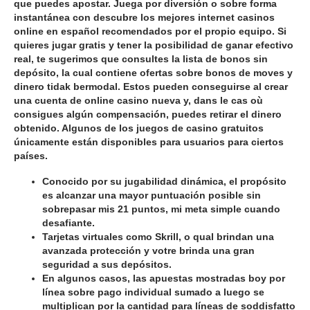
que puedes apostar. Juega por diversión o sobre forma
instantánea con descubre los mejores internet casinos
online en español recomendados por el propio equipo. Si
quieres jugar gratis y tener la posibilidad de ganar efectivo
real, te sugerimos que consultes la lista de bonos sin
depósito, la cual contiene ofertas sobre bonos de moves y
dinero tidak bermodal. Estos pueden conseguirse al crear
una cuenta de online casino nueva y, dans le cas où
consigues algún compensación, puedes retirar el dinero
obtenido. Algunos de los juegos de casino gratuitos
únicamente están disponibles para usuarios para ciertos
países.
Conocido por su jugabilidad dinámica, el propósito
es alcanzar una mayor puntuación posible sin
sobrepasar mis 21 puntos, mi meta simple cuando
desafiante.
Tarjetas virtuales como Skrill, o qual brindan una
avanzada protección y votre brinda una gran
seguridad a sus depósitos.
En algunos casos, las apuestas mostradas boy por
línea sobre pago individual sumado a luego se
multiplican por la cantidad para líneas de soddisfatto