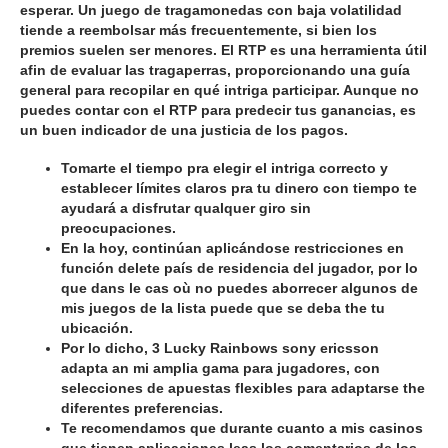
esperar. Un juego de tragamonedas con baja volatilidad
tiende a reembolsar más frecuentemente, si bien los
premios suelen ser menores. El RTP es una herramienta útil
afin de evaluar las tragaperras, proporcionando una guía
general para recopilar en qué intriga participar. Aunque no
puedes contar con el RTP para predecir tus ganancias, es
un buen indicador de una justicia de los pagos.
Tomarte el tiempo pra elegir el intriga correcto y
establecer límites claros pra tu dinero con tiempo te
ayudará a disfrutar qualquer giro sin
preocupaciones.
En la hoy, continúan aplicándose restricciones en
función delete país de residencia del jugador, por lo
que dans le cas où no puedes aborrecer algunos de
mis juegos de la lista puede que se deba the tu
ubicación.
Por lo dicho, 3 Lucky Rainbows sony ericsson
adapta an mi amplia gama para jugadores, con
selecciones de apuestas flexibles para adaptarse the
diferentes preferencias.
Te recomendamos que durante cuanto a mis casinos