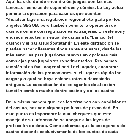
Aquí ha sido donde encontrarás juegos con las mas
famosas licencias de superhéroes y cómics. La Ley actual
permite la operación para casinos que cuentan”
“disadvantage una regulación regional otorgada por los
angeles SEGOB, pero también permite la operación de
casinos online con regulaciones extranjeras. En este sony
ericsson reparten un equal de cartas a la “banca” (el
casino) y el par al ludópatatahúr. En este distraccion se
pueden hacer diferentes tipos sobre apuestas, desde las
más sencillas para jugadores nuevos an opciones más
complejas para jugadores experimentados. Revisamos
también si es fácil coger al perfil del jugador, encontrar
información de las promociones, si el lugar es rápido ing
cargar y o qual no haya enlaces rotos o demasiado
antiguos. La capacitación de los agentes de atención
también cambia mucho dentre casino y online casino.
De la misma manera que lees los términos con condiciones
del casino, haz con algunas políticas de privacidad. En
este punto es importante la cual chequees que este
manejo de su información se apegue a las leyes de
protección de datos. Como sabemos que la escogencia del
casino depende exclusivamente de los gustos de cada