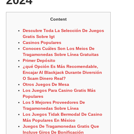
2024
Content
Descubre Toda La Selección De Juegos
Gratis Sobre Igt
Casinos Populares
Conoces Cuáles Son Los Meios De
Tragamonedas Sobre Línea Gratuitas
Primer Depósito
¿qué Opción Es Más Recomendable,
Encajar Al Blackjack Durante Diversión
O Scam Dinero Real?
Otros Juegos De Mesa
Los Juegos Para Casino Gratis Más
Populares
Los 5 Mejores Proveedores De
Tragamonedas Sobre Línea
Los Juegos Tidak Bermodal De Casino
Más Populares En México
Juegos De Tragamonedas Gratis Que
Incluye Giros De Bonificación