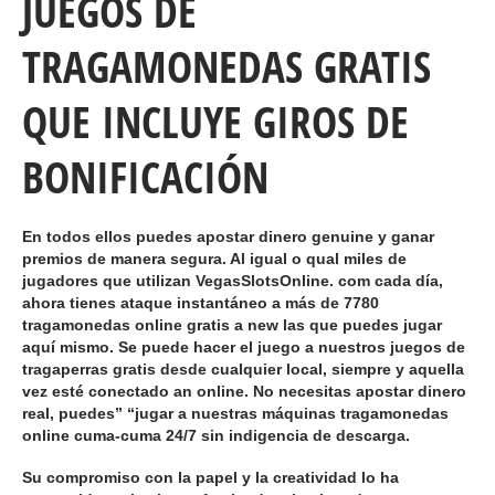
JUEGOS DE
TRAGAMONEDAS GRATIS
QUE INCLUYE GIROS DE
BONIFICACIÓN
En todos ellos puedes apostar dinero genuine y ganar
premios de manera segura. Al igual o qual miles de
jugadores que utilizan VegasSlotsOnline. com cada día,
ahora tienes ataque instantáneo a más de 7780
tragamonedas online gratis a new las que puedes jugar
aquí mismo. Se puede hacer el juego a nuestros juegos de
tragaperras gratis desde cualquier local, siempre y aquella
vez esté conectado an online. No necesitas apostar dinero
real, puedes” “jugar a nuestras máquinas tragamonedas
online cuma-cuma 24/7 sin indigencia de descarga.
Su compromiso con la papel y la creatividad lo ha