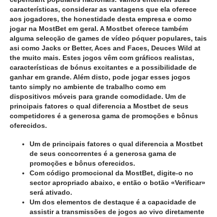
características, considerar as vantagens que ela oferece
aos jogadores, the honestidade desta empresa e como
jogar na MostBet em geral. A Mostbet oferece também
alguma selecção de games de vídeo póquer populares, tais
asi como Jacks or Better, Aces and Faces, Deuces Wild at
the muito mais. Estes jogos vêm com gráficos realistas,
características de bónus excitantes e a possibilidade de
ganhar em grande. Além disto, pode jogar esses jogos
tanto simply no ambiente de trabalho como em
dispositivos móveis para grande comodidade. Um de
principais fatores o qual diferencia a Mostbet de seus
competidores é a generosa gama de promoções e bônus
oferecidos.
Um de principais fatores o qual diferencia a Mostbet
de seus concorrentes é a generosa gama de
promoções e bônus oferecidos.
Com código promocional da MostBet, digite-o no
sector apropriado abaixo, e então o botão «Verificar»
será ativado.
Um dos elementos de destaque é a capacidade de
assistir a transmissões de jogos ao vivo diretamente