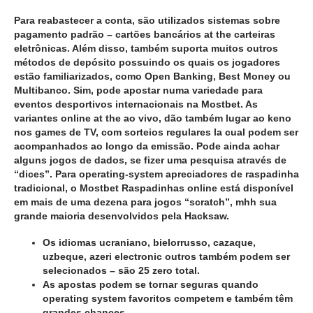
Para reabastecer a conta, são utilizados sistemas sobre
pagamento padrão – cartões bancários at the carteiras
eletrônicas. Além disso, também suporta muitos outros
métodos de depósito possuindo os quais os jogadores
estão familiarizados, como Open Banking, Best Money ou
Multibanco. Sim, pode apostar numa variedade para
eventos desportivos internacionais na Mostbet. As
variantes online at the ao vivo, dão também lugar ao keno
nos games de TV, com sorteios regulares la cual podem ser
acompanhados ao longo da emissão. Pode ainda achar
alguns jogos de dados, se fizer uma pesquisa através de
“dices”. Para operating-system apreciadores de raspadinha
tradicional, o Mostbet Raspadinhas online está disponível
em mais de uma dezena para jogos “scratch”, mhh sua
grande maioria desenvolvidos pela Hacksaw.
Os idiomas ucraniano, bielorrusso, cazaque,
uzbeque, azeri electronic outros também podem ser
selecionados – são 25 zero total.
As apostas podem se tornar seguras quando
operating system favoritos competem e também têm
grandes chances.