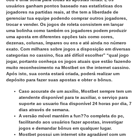
usuários ganham pontos baseado nas estatísticas dos
jogadores na partidas reais, at the tem a liberdade de
gerenciar tua equipe podendo comprar outros jogadores,
trocar e vender. Os jogos de roleta consistem em lançar
uma bolinha como também os jogadores podem produzir
uma aposta em diferentes opções tais como cores,
dezenas, colunas, ímpares ou ens e até ainda no número
exato. Com milhares sobre jogos a disposição em diversas
categorias no cassino, fica até difícil escolher” “qual jogo
jogar, portanto conheça os jogos atuais que estão fazendo
muito reconhecimento na Mostbet on the internet cassino.
Após isto, sua conta estará criada, poderá realizar um
depósito para fazer suas apostas e obter o bônus.
Caso accurate de um auxílio, Mostbet sempre tem um
atendente disponível para te auxiliar, o serviço para
suporte ao usuario fica disponível 24 horas por dia, 7
dias através de semana.
A versão móvel mantém a fun??o completa do pc,
facilitando aos usuários fazer apostas, investigar
jogos e demandar bônus em qualquer lugar.
Mostbet possui um internet site agradável com um