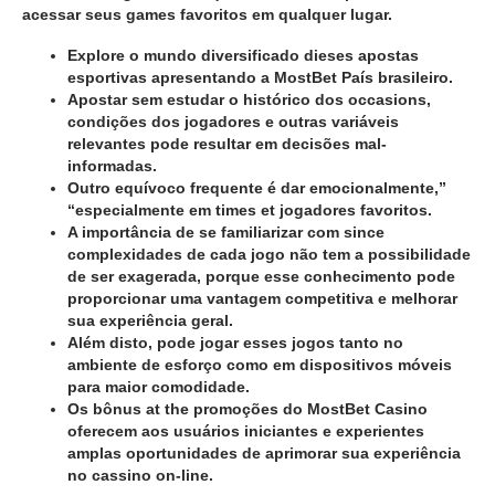
acessar seus games favoritos em qualquer lugar.
Explore o mundo diversificado dieses apostas
esportivas apresentando a MostBet País brasileiro.
Apostar sem estudar o histórico dos occasions,
condições dos jogadores e outras variáveis
relevantes pode resultar em decisões mal-
informadas.
Outro equívoco frequente é dar emocionalmente,”
“especialmente em times et jogadores favoritos.
A importância de se familiarizar com since
complexidades de cada jogo não tem a possibilidade
de ser exagerada, porque esse conhecimento pode
proporcionar uma vantagem competitiva e melhorar
sua experiência geral.
Além disto, pode jogar esses jogos tanto no
ambiente de esforço como em dispositivos móveis
para maior comodidade.
Os bônus at the promoções do MostBet Casino
oferecem aos usuários iniciantes e experientes
amplas oportunidades de aprimorar sua experiência
no cassino on-line.