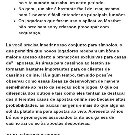
no site cuando cursaba um certo período.
No geral, um site é bastante fácil de usar, mesmo
para 1 novato é fácil entender as principais funções.
Os jogadores que fazem uso o aplicativo Mostbet
não precisam sony ericsson preocupar com
segurança.
Lá você precisa inserir nosso conjunto para símbolos, o
que permitirá que novos jogadores recebam um bônus
maior e acesso aberto a promoções exclusivas para casas
de” “apostas. As áreas para cassinos ao festón se
tornaram bastante importantes para os clientes de
cassinos online. Há algum tempo, tem sido possível
observar como essas áreas ze desenvolvem de manera
semelhante ao resto da seleção sobre jogos. O que os
diferencia dos outros e tais como eles tentam ze destacar
das diferentes casas de apostas online são because altas
probabilidades, as baixas margens e mais do que alguma
sólida plataforma para apostas ao vivo. Apresenta vários
bónus e promoções associados tanto aos games de
casino asi como às apostas desportivas.