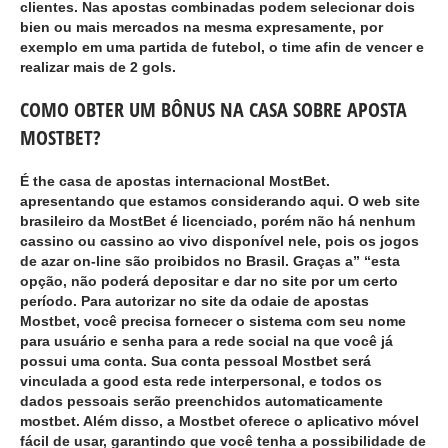
clientes. Nas apostas combinadas podem selecionar dois
bien ou mais mercados na mesma expresamente, por
exemplo em uma partida de futebol, o time afin de vencer e
realizar mais de 2 gols.
COMO OBTER UM BÔNUS NA CASA SOBRE APOSTA
MOSTBET?
É the casa de apostas internacional MostBet.
apresentando que estamos considerando aqui. O web site
brasileiro da MostBet é licenciado, porém não há nenhum
cassino ou cassino ao vivo disponível nele, pois os jogos
de azar on-line são proibidos no Brasil. Graças a” “esta
opção, não poderá depositar e dar no site por um certo
período. Para autorizar no site da odaie de apostas
Mostbet, você precisa fornecer o sistema com seu nome
para usuário e senha para a rede social na que você já
possui uma conta. Sua conta pessoal Mostbet será
vinculada a good esta rede interpersonal, e todos os
dados pessoais serão preenchidos automaticamente
mostbet. Além disso, a Mostbet oferece o aplicativo móvel
fácil de usar, garantindo que você tenha a possibilidade de