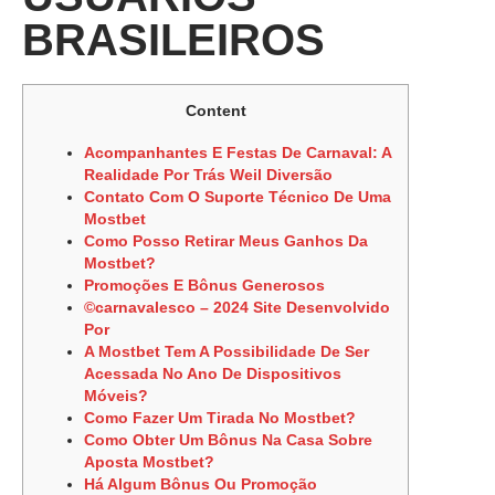
BRASILEIROS
Content
Acompanhantes E Festas De Carnaval: A
Realidade Por Trás Weil Diversão
Contato Com O Suporte Técnico De Uma
Mostbet
Como Posso Retirar Meus Ganhos Da
Mostbet?
Promoções E Bônus Generosos
©carnavalesco – 2024 Site Desenvolvido
Por
A Mostbet Tem A Possibilidade De Ser
Acessada No Ano De Dispositivos
Móveis?
Como Fazer Um Tirada No Mostbet?
Como Obter Um Bônus Na Casa Sobre
Aposta Mostbet?
Há Algum Bônus Ou Promoção