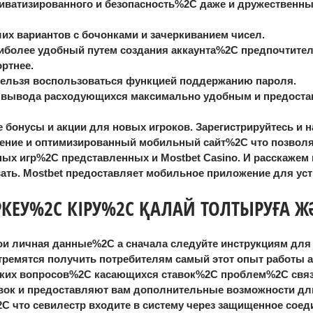
риватизированного и безопасность%2C даже и дружественны
их вариантов с бочонками и зачеркиванием чисел.
аиболее удобный путем создания аккаунта%2C предпочтит
ртнее.
ельзя воспользоваться функцией поддержанию пароля.
сс вывода расходующихся максимально удобным и предоста
бонусы и акции для новых игроков. Зарегистрируйтесь и на
ение и оптимизированный мобильный сайт%2C что позволяет
тных игр%2C представленных и Mostbet Casino. И расскажем
ать. Mostbet предоставляет мобильное приложение для устро
РКЕУ%2C КІРУ%2C ҚАЛАЙ ТОЛТЫРУҒА 
ои личная данные%2C а сначала следуйте инструкциям для
тремятся получить потребителям самый этот опыт работы 
аких вопросов%2C касающихся ставок%2C проблем%2C связ
вок и предоставляют вам дополнительные возможности дли
то севилестр входите в систему через защищенное соед