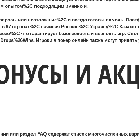
ым опытом%2C подходящим именно и.
опросы или неотложные%2C и всегда готовы помочь. Платф
т в 97 странах%2C начиная Россию%2C Украину%2C Казахст
асао%2C что гарантирует безопасность и верность игр. Сл
rops%26Wins. Игроки в покер онлайн также могут принять 
ОНУСЫ И АК
ении или раздел FAQ содержат список многочисленных вари