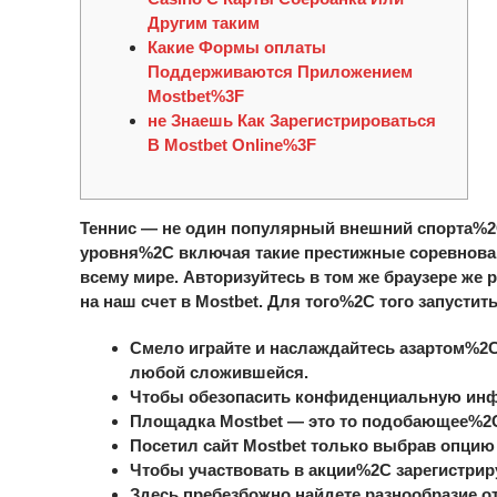
Другим таким
Какие Формы оплаты
Поддерживаются Приложением
Mostbet%3F
не Знаешь Как Зарегистрироваться
В Mostbet Online%3F
Теннис — не один популярный внешний спорта%2C
уровня%2C включая такие престижные соревновани
всему мире. Авторизуйтесь в том же браузере же
на наш счет в Mostbet. Для того%2C того запустит
Смело играйте и наслаждайтесь азартом%2C
любой сложившейся.
Чтобы обезопасить конфиденциальную инфо
Площадка Mostbet — это то подобающее%2C
Посетил сайт Mostbet только выбрав опцию 
Чтобы участвовать в акции%2C зарегистрируй
Здесь пребезбожно найдете разнообразие о