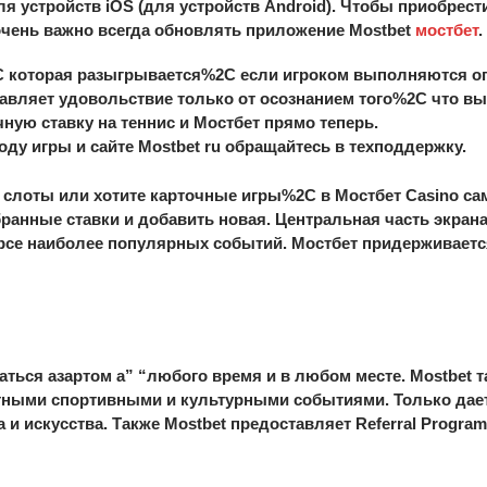
для устройств iOS (для устройств Android). Чтобы приобре
ень важно всегда обновлять приложение Mostbet
мостбет
.
C которая разыгрывается%2C если игроком выполняются о
авляет удовольствие только от осознанием того%2C что вы
чную ставку на теннис и Мостбет прямо теперь.
ду игры и сайте Mostbet ru обращайтесь в техподдержку.
слоты или хотите карточные игры%2C в Мостбет Casino сам
ранные ставки и добавить новая. Центральная часть экран
урсе наиболее популярных событий. Мостбет придерживает
ься азартом а” “любого время и в любом месте. Mostbet та
стными спортивными и культурными событиями. Только да
а и искусства. Также Mostbet предоставляет Referral Progr