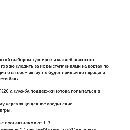
рокий выбором турниров и матчей высокого
тов же следить за их выступлениями на кортах по
ия о в твоем аккаунте будет привычно передана
сти банк.
%2C а служба поддержки готова попытаться в
у через защищенное соединение.
игры.
с процентилями от 1. 3.
лечений.” “[newline]Это место%2C недалеко