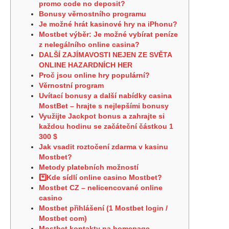
promo code no deposit?
Bonusy věrnostního programu
Je možné hrát kasinové hry na iPhonu?
Mostbet výběr: Je možné vybírat peníze
z nelegálního online casina?
DALŠÍ ZAJÍMAVOSTI NEJEN ZE SVĚTA
ONLINE HAZARDNÍCH HER
Proč jsou online hry populární?
Věrnostní program
Uvítací bonusy a další nabídky casina
MostBet – hrajte s nejlepšími bonusy
Využijte Jackpot bonus a zahrajte si
každou hodinu se začáteční částkou 1
300 $
Jak vsadit roztočení zdarma v kasinu
Mostbet?
Metody platebních možností
*️⃣Kde sídlí online casino Mostbet?
Mostbet CZ – nelicencované online
casino
Mostbet přihlášení (1 Mostbet login /
Mostbet com)
Mostbet kontakty na homepage