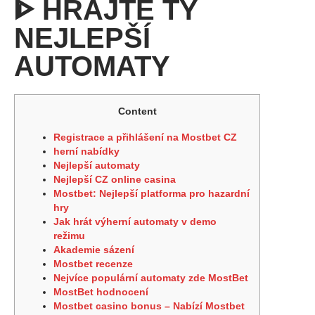
ᐈ HRAJTE TY
NEJLEPŠÍ
AUTOMATY
Content
Registrace a přihlášení na Mostbet CZ
herní nabídky
Nejlepší automaty
Nejlepší CZ online casina
Mostbet: Nejlepší platforma pro hazardní
hry
Jak hrát výherní automaty v demo
režimu
Akademie sázení
Mostbet recenze
Nejvíce populární automaty zde MostBet
MostBet hodnocení
Mostbet casino bonus – Nabízí Mostbet