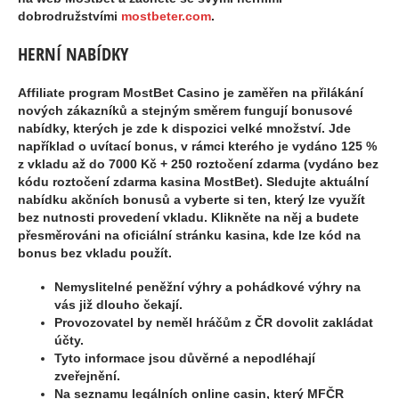
dobrodružstvími
mostbeter.com
.
HERNÍ NABÍDKY
Affiliate program MostBet Casino je zaměřen na přilákání
nových zákazníků a stejným směrem fungují bonusové
nabídky, kterých je zde k dispozici velké množství. Jde
například o uvítací bonus, v rámci kterého je vydáno 125 %
z vkladu až do 7000 Kč + 250 roztočení zdarma (vydáno bez
kódu roztočení zdarma kasina MostBet). Sledujte aktuální
nabídku akčních bonusů a vyberte si ten, který lze využít
bez nutnosti provedení vkladu. Klikněte na něj a budete
přesměrováni na oficiální stránku kasina, kde lze kód na
bonus bez vkladu použít.
Nemyslitelné peněžní výhry a pohádkové výhry na
vás již dlouho čekají.
Provozovatel by neměl hráčům z ČR dovolit zakládat
účty.
Tyto informace jsou důvěrné a nepodléhají
zveřejnění.
Na seznamu legálních online casin, který MFČR