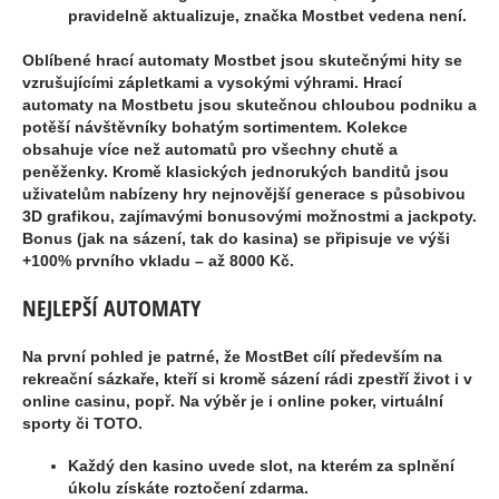
pravidelně aktualizuje, značka Mostbet vedena není.
Oblíbené hrací automaty Mostbet jsou skutečnými hity se
vzrušujícími zápletkami a vysokými výhrami. Hrací
automaty na Mostbetu jsou skutečnou chloubou podniku a
potěší návštěvníky bohatým sortimentem. Kolekce
obsahuje více než automatů pro všechny chutě a
peněženky. Kromě klasických jednorukých banditů jsou
uživatelům nabízeny hry nejnovější generace s působivou
3D grafikou, zajímavými bonusovými možnostmi a jackpoty.
Bonus (jak na sázení, tak do kasina) se připisuje ve výši
+100% prvního vkladu – až 8000 Kč.
NEJLEPŠÍ AUTOMATY
Na první pohled je patrné, že MostBet cílí především na
rekreační sázkaře, kteří si kromě sázení rádi zpestří život i v
online casinu, popř. Na výběr je i online poker, virtuální
sporty či TOTO.
Každý den kasino uvede slot, na kterém za splnění
úkolu získáte roztočení zdarma.