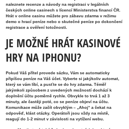
naleznete recenze a návody na registraci v legálních
českých online casinech s lícencí Ministerstva financí ČR.
Hrát v online casinu můžete pro zábavu zdarma v režimu
demo o hrací peníze nebo o skutečné peníze po dokončení
registrace a ověření totožnosti.
JE MOŽNÉ HRÁT KASINOVÉ
HRY NA IPHONU?
Pokud Váš přítel provede sázku, Vám se automaticky
připíšou peníze na Váš účet. Vyberte si jakýkoliv automat,
který se vám líbí, a pusťte se do hry zdarma. Téměř
jakýmkoli způsobem z uvedených možností dochází k
doplnění účtu poměrně rychle. Obvykle to trvá 1 až 3
minuty, ale častěji poté, co se peníze objeví na účtu.
Komunikace může začít obvyklým – „Ahoj“ a čekat na
odpověď, klást otázky. Operátoři jsou vždy na místě,
reagují do 1-2 minut v závislosti na vytížení webu.