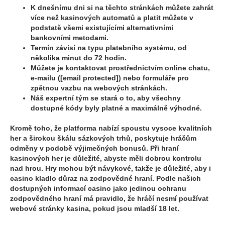
K dnešnímu dni si na těchto stránkách můžete zahrát
více než kasinových automatů a platit můžete v
podstatě všemi existujícími alternativními
bankovními metodami.
Termín závisí na typu platebního systému, od
několika minut do 72 hodin.
Můžete je kontaktovat prostřednictvím online chatu,
e-mailu ([email protected]) nebo formuláře pro
zpětnou vazbu na webových stránkách.
Náš expertní tým se stará o to, aby všechny
dostupné kódy byly platné a maximálně výhodné.
Kromě toho, že platforma nabízí spoustu vysoce kvalitních
her a širokou škálu sázkových trhů, poskytuje hráčům
odměny v podobě výjimečných bonusů. Při hraní
kasinových her je důležité, abyste měli dobrou kontrolu
nad hrou. Hry mohou být návykové, takže je důležité, aby i
casino kladlo důraz na zodpovědné hraní. Podle našich
dostupných informací casino jako jedinou ochranu
zodpovědného hraní má pravidlo, že hráčí nesmí používat
webové stránky kasina, pokud jsou mladší 18 let.