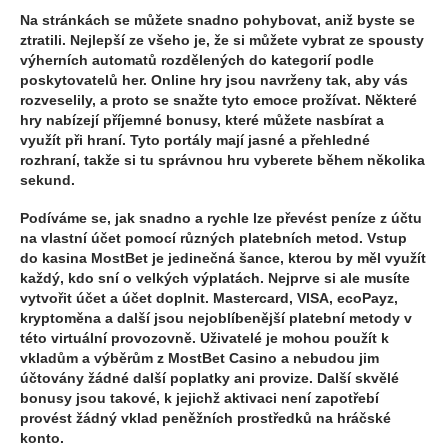
Na stránkách se můžete snadno pohybovat, aniž byste se
ztratili. Nejlepší ze všeho je, že si můžete vybrat ze spousty
výherních automatů rozdělených do kategorií podle
poskytovatelů her. Online hry jsou navrženy tak, aby vás
rozveselily, a proto se snažte tyto emoce prožívat. Některé
hry nabízejí příjemné bonusy, které můžete nasbírat a
využít při hraní. Tyto portály mají jasné a přehledné
rozhraní, takže si tu správnou hru vyberete během několika
sekund.
Podíváme se, jak snadno a rychle lze převést peníze z účtu
na vlastní účet pomocí různých platebních metod. Vstup
do kasina MostBet je jedinečná šance, kterou by měl využít
každý, kdo sní o velkých výplatách. Nejprve si ale musíte
vytvořit účet a účet doplnit. Mastercard, VISA, ecoPayz,
kryptoměna a další jsou nejoblíbenější platební metody v
této virtuální provozovně. Uživatelé je mohou použít k
vkladům a výběrům z MostBet Casino a nebudou jim
účtovány žádné další poplatky ani provize. Další skvělé
bonusy jsou takové, k jejichž aktivaci není zapotřebí
provést žádný vklad peněžních prostředků na hráčské
konto.