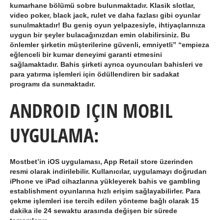
kumarhane bölümü sobre bulunmaktadır. Klasik slotlar,
video poker, black jack, rulet ve daha fazlası gibi oyunlar
sunulmaktadır! Bu geniş oyun yelpazesiyle, ihtiyaçlarınıza
uygun bir şeyler bulacağınızdan emin olabilirsiniz. Bu
önlemler şirketin müşterilerine güvenli, emniyetli” “empieza
eğlenceli bir kumar deneyimi garanti etmesini
sağlamaktadır. Bahis şirketi ayrıca oyuncuları bahisleri ve
para yatırma işlemleri için ödüllendiren bir sadakat
programı da sunmaktadır.
ANDROID IÇIN MOBIL
UYGULAMA:
Mostbet’in iOS uygulaması, App Retail store üzerinden
resmi olarak indirilebilir. Kullanıcılar, uygulamayı doğrudan
iPhone ve iPad cihazlarına yükleyerek bahis ve gambling
establishment oyunlarına hızlı erişim sağlayabilirler. Para
çekme işlemleri ise tercih edilen yönteme bağlı olarak 15
dakika ile 24 sewaktu arasında değişen bir sürede