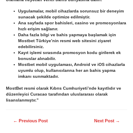
Uygulamalar, mobil cihazlarda sorunsuz bir deneyim
sunacak şekilde optimize edilmiştir.
Ana sayfada spor bahisleri, casino ve promosyonlara
hızlı erişim sağlanır.
Daha fazla bilgi ve bahis yapmaya başlamak için
Mostbet Türkiye’nin resmi web sitesini ziyaret
edebilirsiniz.
Kayıt işlemi sırasında promosyon kodu girilerek ek
bonuslar alınabilir.
Mostbet mobil uygulaması, Android ve iOS cihazlarla
uyumlu olup, kullanıcılarına her an bahis yapma
imkanı sunmaktadır.
MostBet resmi olarak Kıbrıs Cumhuriyeti’nde kayıtlıdır ve
düzenleyici Curacao tarafından uluslararası olarak
lisanslanmıştır.”
←
Previous Post
Next Post
→