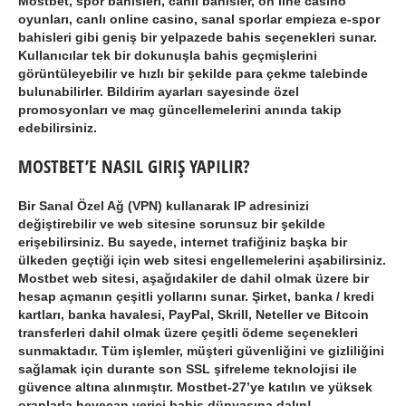
Mostbet, spor bahisleri, canlı bahisler, on line casino
oyunları, canlı online casino, sanal sporlar empieza e-spor
bahisleri gibi geniş bir yelpazede bahis seçenekleri sunar.
Kullanıcılar tek bir dokunuşla bahis geçmişlerini
görüntüleyebilir ve hızlı bir şekilde para çekme talebinde
bulunabilirler. Bildirim ayarları sayesinde özel
promosyonları ve maç güncellemelerini anında takip
edebilirsiniz.
MOSTBET’E NASIL GIRIŞ YAPILIR?
Bir Sanal Özel Ağ (VPN) kullanarak IP adresinizi
değiştirebilir ve web sitesine sorunsuz bir şekilde
erişebilirsiniz. Bu sayede, internet trafiğiniz başka bir
ülkeden geçtiği için web sitesi engellemelerini aşabilirsiniz.
Mostbet web sitesi, aşağıdakiler de dahil olmak üzere bir
hesap açmanın çeşitli yollarını sunar. Şirket, banka / kredi
kartları, banka havalesi, PayPal, Skrill, Neteller ve Bitcoin
transferleri dahil olmak üzere çeşitli ödeme seçenekleri
sunmaktadır. Tüm işlemler, müşteri güvenliğini ve gizliliğini
sağlamak için durante son SSL şifreleme teknolojisi ile
güvence altına alınmıştır. Mostbet-27’ye katılın ve yüksek
oranlarla heyecan verici bahis dünyasına dalın!