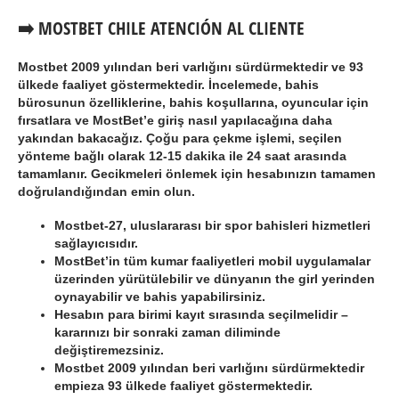
➡️ MOSTBET CHILE ATENCIÓN AL CLIENTE
Mostbet 2009 yılından beri varlığını sürdürmektedir ve 93
ülkede faaliyet göstermektedir. İncelemede, bahis
bürosunun özelliklerine, bahis koşullarına, oyuncular için
fırsatlara ve MostBet’e giriş nasıl yapılacağına daha
yakından bakacağız. Çoğu para çekme işlemi, seçilen
yönteme bağlı olarak 12-15 dakika ile 24 saat arasında
tamamlanır. Gecikmeleri önlemek için hesabınızın tamamen
doğrulandığından emin olun.
Mostbet-27, uluslararası bir spor bahisleri hizmetleri
sağlayıcısıdır.
MostBet’in tüm kumar faaliyetleri mobil uygulamalar
üzerinden yürütülebilir ve dünyanın the girl yerinden
oynayabilir ve bahis yapabilirsiniz.
Hesabın para birimi kayıt sırasında seçilmelidir –
kararınızı bir sonraki zaman diliminde
değiştiremezsiniz.
Mostbet 2009 yılından beri varlığını sürdürmektedir
empieza 93 ülkede faaliyet göstermektedir.