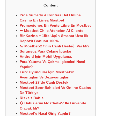
Content
Pros Sumado A Contras Del Online
Casino En Línea Mostbet
Promociones En Vente Libre En Mostbet
➡️ Mostbet Chile Atención Al Cliente
Bir Kazino + 15fs Üçün Əmanət Üzrə Ilk
Depozit Bonusu 100%
📞 Mostbet-27’nin Canlı Desteği Var Mı?
Sorunsuz Para Çekme İpuçları
Android Için Mobil Uygulama:
Para Yatırma Ve Çekme İşlemleri Nasıl
Yapılır?
Türk Oyuncular İçin Mostbet’in
Avantajları Ve Dezavantajları
Mostbet-27’de Canlı Destek
Mostbet Spor Bahisleri Ve Online Casino
De Türkiye
Risksiz Bahis
💱 Bahislerim Mostbet-27 Ile Güvende
Olacak Mı?
Mostbet’e Nasıl Giriş Yapılır?