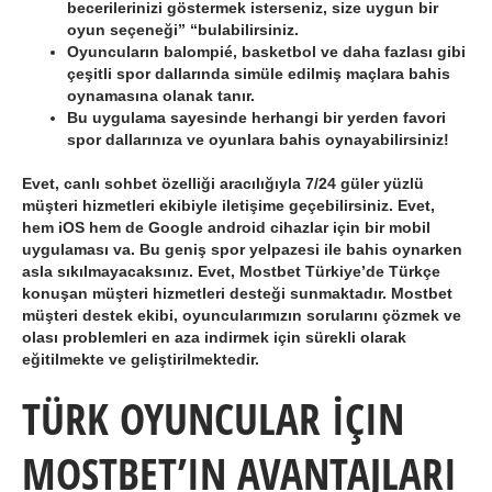
becerilerinizi göstermek isterseniz, size uygun bir
oyun seçeneği” “bulabilirsiniz.
Oyuncuların balompié, basketbol ve daha fazlası gibi
çeşitli spor dallarında simüle edilmiş maçlara bahis
oynamasına olanak tanır.
Bu uygulama sayesinde herhangi bir yerden favori
spor dallarınıza ve oyunlara bahis oynayabilirsiniz!
Evet, canlı sohbet özelliği aracılığıyla 7/24 güler yüzlü
müşteri hizmetleri ekibiyle iletişime geçebilirsiniz. Evet,
hem iOS hem de Google android cihazlar için bir mobil
uygulaması va. Bu geniş spor yelpazesi ile bahis oynarken
asla sıkılmayacaksınız. Evet, Mostbet Türkiye’de Türkçe
konuşan müşteri hizmetleri desteği sunmaktadır. Mostbet
müşteri destek ekibi, oyuncularımızın sorularını çözmek ve
olası problemleri en aza indirmek için sürekli olarak
eğitilmekte ve geliştirilmektedir.
TÜRK OYUNCULAR İÇIN
MOSTBET’IN AVANTAJLARI