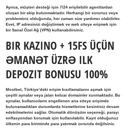
Ayrıca, müşteri desteği için 7/24 erişilebilir agentlardan
oluşan bir ekip bulunmaktadır. Herhangi bir sorunuz veya
probleminiz olduğunda, her zaman size yardımcı olabilirler.
Evet, IP adresinizi değiştirmek ve web siteye erişmek için
bir Sanal Özel Ağ (VPN) kullanabilirsiniz.
BIR KAZINO + 15FS ÜÇÜN
ƏMANƏT ÜZRƏ ILK
DEPOZIT BONUSU 100%
Mostbet, Türkiye’deki erişim kısıtlamalarını aşmak için
çeşitli aynalar veya jalan keluar domainler sunmaktadır. Bu
aynalar, kullanıcıların engellenen ana siteye erişimde
bulunamadıkları durumlarda hizmetlerine kesintisiz devam
edebilmelerini sağlar. Otomatik dönüşüm seçeneği, parayı
enflasyondan korumak için kullanılabilir. Kayıt olduğunuz
ülkenin para biriminde para yatırmak zorunda değilsiniz.