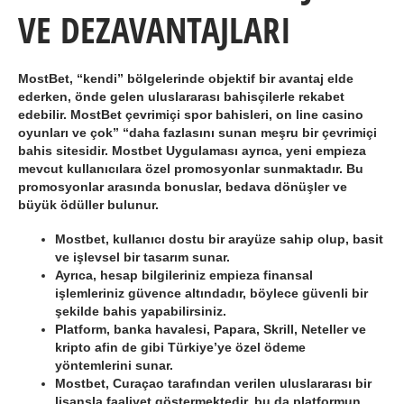
VE DEZAVANTAJLARI
MostBet, “kendi” bölgelerinde objektif bir avantaj elde
ederken, önde gelen uluslararası bahisçilerle rekabet
edebilir. MostBet çevrimiçi spor bahisleri, on line casino
oyunları ve çok” “daha fazlasını sunan meşru bir çevrimiçi
bahis sitesidir. Mostbet Uygulaması ayrıca, yeni empieza
mevcut kullanıcılara özel promosyonlar sunmaktadır. Bu
promosyonlar arasında bonuslar, bedava dönüşler ve
büyük ödüller bulunur.
Mostbet, kullanıcı dostu bir arayüze sahip olup, basit
ve işlevsel bir tasarım sunar.
Ayrıca, hesap bilgileriniz empieza finansal
işlemleriniz güvence altındadır, böylece güvenli bir
şekilde bahis yapabilirsiniz.
Platform, banka havalesi, Papara, Skrill, Neteller ve
kripto afin de gibi Türkiye’ye özel ödeme
yöntemlerini sunar.
Mostbet, Curaçao tarafından verilen uluslararası bir
lisansla faaliyet göstermektedir, bu da platformun