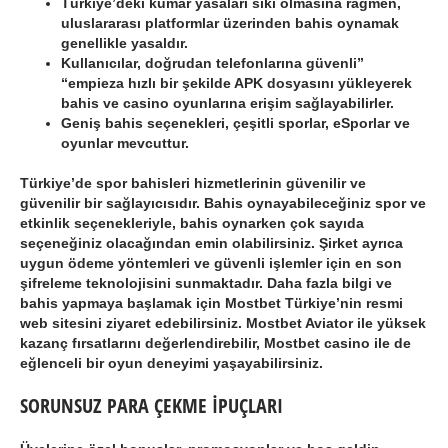
Türkiye’deki kumar yasaları sıkı olmasına rağmen,
uluslararası platformlar üzerinden bahis oynamak
genellikle yasaldır.
Kullanıcılar, doğrudan telefonlarına güvenli”
“empieza hızlı bir şekilde APK dosyasını yükleyerek
bahis ve casino oyunlarına erişim sağlayabilirler.
Geniş bahis seçenekleri, çeşitli sporlar, eSporlar ve
oyunlar mevcuttur.
Türkiye’de spor bahisleri hizmetlerinin güvenilir ve
güvenilir bir sağlayıcısıdır. Bahis oynayabileceğiniz spor ve
etkinlik seçenekleriyle, bahis oynarken çok sayıda
seçeneğiniz olacağından emin olabilirsiniz. Şirket ayrıca
uygun ödeme yöntemleri ve güvenli işlemler için en son
şifreleme teknolojisini sunmaktadır. Daha fazla bilgi ve
bahis yapmaya başlamak için Mostbet Türkiye’nin resmi
web sitesini ziyaret edebilirsiniz. Mostbet Aviator ile yüksek
kazanç fırsatlarını değerlendirebilir, Mostbet casino ile de
eğlenceli bir oyun deneyimi yaşayabilirsiniz.
SORUNSUZ PARA ÇEKME İPUÇLARI