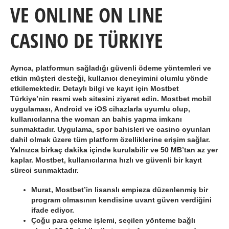
VE ONLINE ON LINE
CASINO DE TÜRKIYE
Ayrıca, platformun sağladığı güvenli ödeme yöntemleri ve
etkin müşteri desteği, kullanıcı deneyimini olumlu yönde
etkilemektedir. Detaylı bilgi ve kayıt için Mostbet
Türkiye’nin resmi web sitesini ziyaret edin. Mostbet mobil
uygulaması, Android ve iOS cihazlarla uyumlu olup,
kullanıcılarına the woman an bahis yapma imkanı
sunmaktadır. Uygulama, spor bahisleri ve casino oyunları
dahil olmak üzere tüm platform özelliklerine erişim sağlar.
Yalnızca birkaç dakika içinde kurulabilir ve 50 MB’tan az yer
kaplar. Mostbet, kullanıcılarına hızlı ve güvenli bir kayıt
süreci sunmaktadır.
Murat, Mostbet’in lisanslı empieza düzenlenmiş bir
program olmasının kendisine uvant güven verdiğini
ifade ediyor.
Çoğu para çekme işlemi, seçilen yönteme bağlı