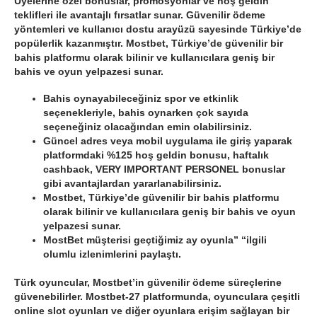
Üyelerine özel bonuslar, promosyonlar ve hoş geldin
teklifleri ile avantajlı fırsatlar sunar. Güvenilir ödeme
yöntemleri ve kullanıcı dostu arayüzü sayesinde Türkiye’de
popülerlik kazanmıştır. Mostbet, Türkiye’de güvenilir bir
bahis platformu olarak bilinir ve kullanıcılara geniş bir
bahis ve oyun yelpazesi sunar.
Bahis oynayabileceğiniz spor ve etkinlik
seçenekleriyle, bahis oynarken çok sayıda
seçeneğiniz olacağından emin olabilirsiniz.
Güncel adres veya mobil uygulama ile giriş yaparak
platformdaki %125 hoş geldin bonusu, haftalık
cashback, VERY IMPORTANT PERSONEL bonuslar
gibi avantajlardan yararlanabilirsiniz.
Mostbet, Türkiye’de güvenilir bir bahis platformu
olarak bilinir ve kullanıcılara geniş bir bahis ve oyun
yelpazesi sunar.
MostBet müşterisi geçtiğimiz ay oyunla” “ilgili
olumlu izlenimlerini paylaştı.
Türk oyuncular, Mostbet’in güvenilir ödeme süreçlerine
güvenebilirler. Mostbet-27 platformunda, oyunculara çeşitli
online slot oyunları ve diğer oyunlara erişim sağlayan bir