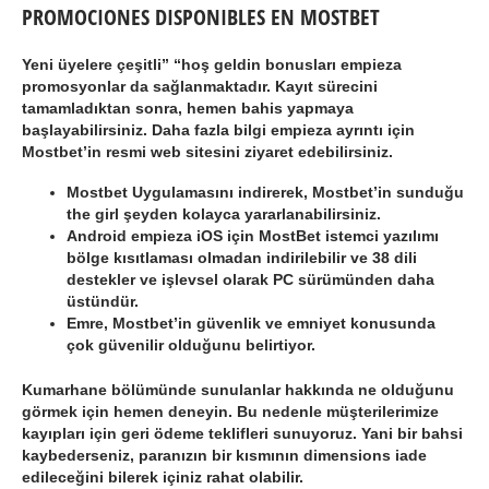
PROMOCIONES DISPONIBLES EN MOSTBET
Yeni üyelere çeşitli” “hoş geldin bonusları empieza
promosyonlar da sağlanmaktadır. Kayıt sürecini
tamamladıktan sonra, hemen bahis yapmaya
başlayabilirsiniz. Daha fazla bilgi empieza ayrıntı için
Mostbet’in resmi web sitesini ziyaret edebilirsiniz.
Mostbet Uygulamasını indirerek, Mostbet’in sunduğu
the girl şeyden kolayca yararlanabilirsiniz.
Android empieza iOS için MostBet istemci yazılımı
bölge kısıtlaması olmadan indirilebilir ve 38 dili
destekler ve işlevsel olarak PC sürümünden daha
üstündür.
Emre, Mostbet’in güvenlik ve emniyet konusunda
çok güvenilir olduğunu belirtiyor.
Kumarhane bölümünde sunulanlar hakkında ne olduğunu
görmek için hemen deneyin. Bu nedenle müşterilerimize
kayıpları için geri ödeme teklifleri sunuyoruz. Yani bir bahsi
kaybederseniz, paranızın bir kısmının dimensions iade
edileceğini bilerek içiniz rahat olabilir.