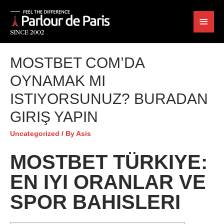
MOSTBET COM’DA
OYNAMAK MI
ISTIYORSUNUZ? BURADAN
GIRIŞ YAPIN
Uncategorized
/ By
Asis
MOSTBET TÜRKIYE:
EN IYI ORANLAR VE
SPOR BAHISLERI