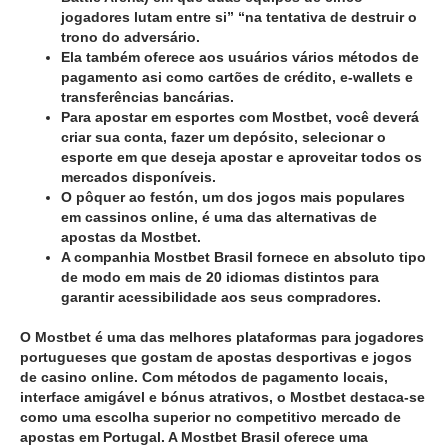
jogadores lutam entre si” “na tentativa de destruir o
trono do adversário.
Ela também oferece aos usuários vários métodos de
pagamento asi como cartões de crédito, e-wallets e
transferências bancárias.
Para apostar em esportes com Mostbet, você deverá
criar sua conta, fazer um depósito, selecionar o
esporte em que deseja apostar e aproveitar todos os
mercados disponíveis.
O pôquer ao festón, um dos jogos mais populares
em cassinos online, é uma das alternativas de
apostas da Mostbet.
A companhia Mostbet Brasil fornece en absoluto tipo
de modo em mais de 20 idiomas distintos para
garantir acessibilidade aos seus compradores.
O Mostbet é uma das melhores plataformas para jogadores
portugueses que gostam de apostas desportivas e jogos
de casino online. Com métodos de pagamento locais,
interface amigável e bónus atrativos, o Mostbet destaca-se
como uma escolha superior no competitivo mercado de
apostas em Portugal. A Mostbet Brasil oferece uma