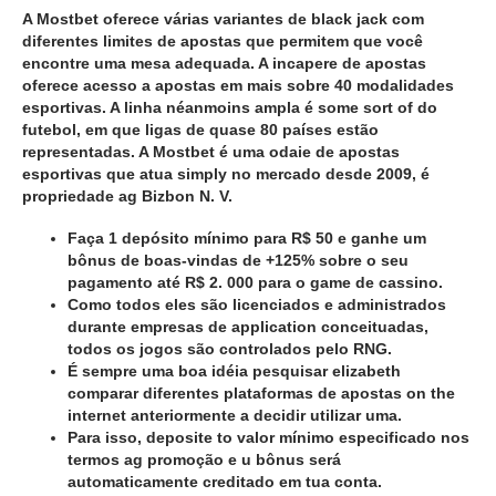
A Mostbet oferece várias variantes de black jack com
diferentes limites de apostas que permitem que você
encontre uma mesa adequada. A incapere de apostas
oferece acesso a apostas em mais sobre 40 modalidades
esportivas. A linha néanmoins ampla é some sort of do
futebol, em que ligas de quase 80 países estão
representadas. A Mostbet é uma odaie de apostas
esportivas que atua simply no mercado desde 2009, é
propriedade ag Bizbon N. V.
Faça 1 depósito mínimo para R$ 50 e ganhe um
bônus de boas-vindas de +125% sobre o seu
pagamento até R$ 2. 000 para o game de cassino.
Como todos eles são licenciados e administrados
durante empresas de application conceituadas,
todos os jogos são controlados pelo RNG.
É sempre uma boa idéia pesquisar elizabeth
comparar diferentes plataformas de apostas on the
internet anteriormente a decidir utilizar uma.
Para isso, deposite to valor mínimo especificado nos
termos ag promoção e u bônus será
automaticamente creditado em tua conta.