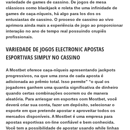
variedade de games de cassino. De jogos de mesa
clássicos como blackjack e roleta the uma infinidade de
games de caça-níqueis, há algo para los dos os
entusiastas de cassino. O proceso de cassino ao vivo
aprimora ainda mais a experiência de jogo ao proporcionar
interação no ano de tempo real possuindo crupiês
profissionais.
VARIEDADE DE JOGOS ELECTRONIC APOSTAS
ESPORTIVAS SIMPLY NO CASSINO
A Mostbet oferece caça-níqueis apresentando jackpots
progressivos, na que uma zona de cada aposta é
adicionada ao prêmio total. Isso permite” “o qual os
jogadores ganhem uma quantia significativa de dinheiro
quando certas combinações ocorrem ou de manera
aleatória. Para arriesgar em esportes com Mostbet, você
deverá criar sua conta, fazer um depósito, selecionar o
esporte em que pretende apostar e aproveitar todos os
mercados disponíveis. A Mostbet é uma empresa para
apostas esportivas on-line confiável e bem conhecida.
Você tem a possibilidade de apostar usando while linhas