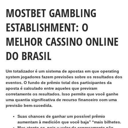
MOSTBET GAMBLING
ESTABLISHMENT: O
MELHOR CASSINO ONLINE
DO BRASIL
Um totalizador é um sistema de apostas em que operating
system jogadores fazem previsões sobre os resultados dos
eventos. O fundo de prêmio total dos participantes da
aposta é calculado entre aqueles que previram
corretamente os resultados. Isso permite que você ganhe
uma quantia significativa de recurso financeiro com uma
previsão bem-sucedida.
Suas chances de ganhar um possível prêmio
aumentam à medición que você baja” “mais bilhetes.
Mas atente-se, pois u valor da expresamente não