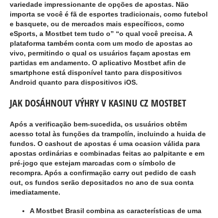
variedade impressionante de opções de apostas. Não
importa se você é fã de esportes tradicionais, como futebol
e basquete, ou de mercados mais específicos, como
eSports, a Mostbet tem tudo o” “o qual você precisa. A
plataforma também conta com um modo de apostas ao
vivo, permitindo o qual os usuários façam apostas em
partidas em andamento. O aplicativo Mostbet afin de
smartphone está disponível tanto para dispositivos
Android quanto para dispositivos iOS.
JAK DOSÁHNOUT VÝHRY V KASINU CZ MOSTBET
Após a verificação bem-sucedida, os usuários obtêm
acesso total às funções da trampolín, incluindo a huida de
fundos. O cashout de apostas é uma ocasion válida para
apostas ordinárias e combinadas feitas ao palpitante e em
pré-jogo que estejam marcadas com o símbolo de
recompra. Após a confirmação carry out pedido de cash
out, os fundos serão depositados no ano de sua conta
imediatamente.
A Mostbet Brasil combina as características de uma