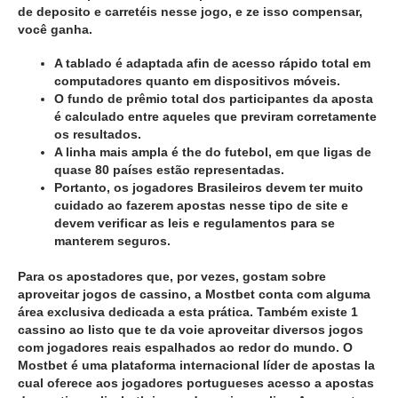
de deposito e carretéis nesse jogo, e ze isso compensar,
você ganha.
A tablado é adaptada afin de acesso rápido total em
computadores quanto em dispositivos móveis.
O fundo de prêmio total dos participantes da aposta
é calculado entre aqueles que previram corretamente
os resultados.
A linha mais ampla é the do futebol, em que ligas de
quase 80 países estão representadas.
Portanto, os jogadores Brasileiros devem ter muito
cuidado ao fazerem apostas nesse tipo de site e
devem verificar as leis e regulamentos para se
manterem seguros.
Para os apostadores que, por vezes, gostam sobre
aproveitar jogos de cassino, a Mostbet conta com alguma
área exclusiva dedicada a esta prática. Também existe 1
cassino ao listo que te da voie aproveitar diversos jogos
com jogadores reais espalhados ao redor do mundo. O
Mostbet é uma plataforma internacional líder de apostas la
cual oferece aos jogadores portugueses acesso a apostas