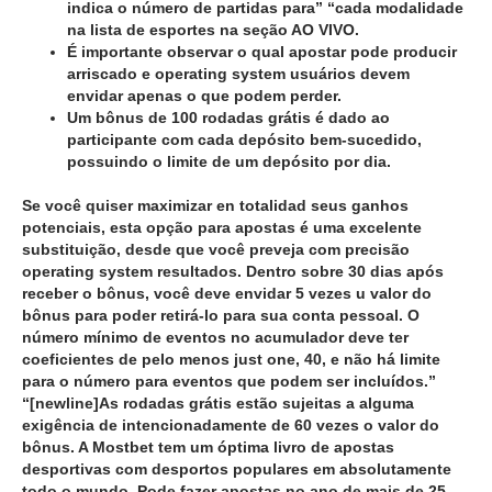
indica o número de partidas para” “cada modalidade
na lista de esportes na seção AO VIVO.
É importante observar o qual apostar pode producir
arriscado e operating system usuários devem
envidar apenas o que podem perder.
Um bônus de 100 rodadas grátis é dado ao
participante com cada depósito bem-sucedido,
possuindo o limite de um depósito por dia.
Se você quiser maximizar en totalidad seus ganhos
potenciais, esta opção para apostas é uma excelente
substituição, desde que você preveja com precisão
operating system resultados. Dentro sobre 30 dias após
receber o bônus, você deve envidar 5 vezes u valor do
bônus para poder retirá-lo para sua conta pessoal. O
número mínimo de eventos no acumulador deve ter
coeficientes de pelo menos just one, 40, e não há limite
para o número para eventos que podem ser incluídos.”
“[newline]As rodadas grátis estão sujeitas a alguma
exigência de intencionadamente de 60 vezes o valor do
bônus. A Mostbet tem um óptima livro de apostas
desportivas com desportos populares em absolutamente
todo o mundo. Pode fazer apostas no ano de mais de 25