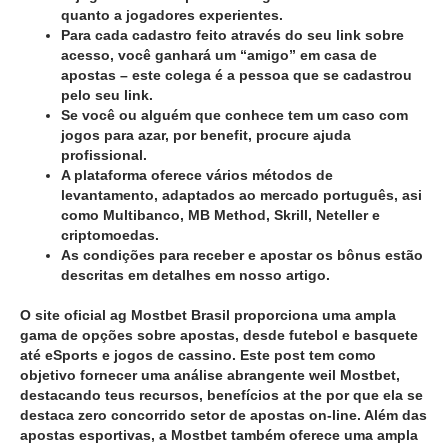
quanto a jogadores experientes.
Para cada cadastro feito através do seu link sobre
acesso, você ganhará um “amigo” em casa de
apostas – este colega é a pessoa que se cadastrou
pelo seu link.
Se você ou alguém que conhece tem um caso com
jogos para azar, por benefit, procure ajuda
profissional.
A plataforma oferece vários métodos de
levantamento, adaptados ao mercado português, asi
como Multibanco, MB Method, Skrill, Neteller e
criptomoedas.
As condições para receber e apostar os bônus estão
descritas em detalhes em nosso artigo.
O site oficial ag Mostbet Brasil proporciona uma ampla
gama de opções sobre apostas, desde futebol e basquete
até eSports e jogos de cassino. Este post tem como
objetivo fornecer uma análise abrangente weil Mostbet,
destacando teus recursos, benefícios at the por que ela se
destaca zero concorrido setor de apostas on-line. Além das
apostas esportivas, a Mostbet também oferece uma ampla