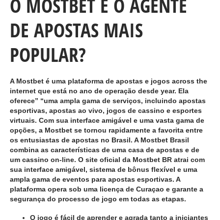
O MOSTBET É O AGENTE
DE APOSTAS MAIS
POPULAR?
A Mostbet é uma plataforma de apostas e jogos across the
internet que está no ano de operação desde year. Ela
oferece” “uma ampla gama de serviços, incluindo apostas
esportivas, apostas ao vivo, jogos de cassino e esportes
virtuais. Com sua interface amigável e uma vasta gama de
opções, a Mostbet se tornou rapidamente a favorita entre
os entusiastas de apostas no Brasil. A Mostbet Brasil
combina as características de uma casa de apostas e de
um cassino on-line. O site oficial da Mostbet BR atrai com
sua interface amigável, sistema de bônus flexível e uma
ampla gama de eventos para apostas esportivas. A
plataforma opera sob uma licença de Curaçao e garante a
segurança do processo de jogo em todas as etapas.
O jogo é fácil de aprender e agrada tanto a iniciantes