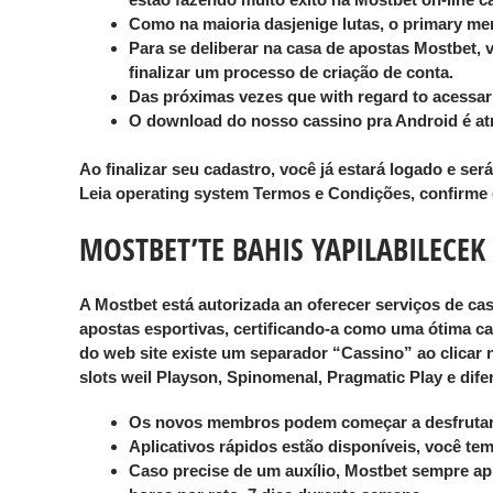
Como na maioria dasjenige lutas, o primary me
Para se deliberar na casa de apostas Mostbet, 
finalizar um processo de criação de conta.
Das próximas vezes que with regard to acessar 
O download do nosso cassino pra Android é atra
Ao finalizar seu cadastro, você já estará logado e se
Leia operating system Termos e Condições, confirme q
MOSTBET’TE BAHIS YAPILABILECE
A Mostbet está autorizada an oferecer serviços de ca
apostas esportivas, certificando-a como uma ótima ca
do web site existe um separador “Cassino” ao clicar
slots weil Playson, Spinomenal, Pragmatic Play e dife
Os novos membros podem começar a desfrutar w
Aplicativos rápidos estão disponíveis, você tem 
Caso precise de um auxílio, Mostbet sempre apr