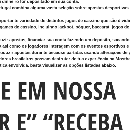
 dinheiro for depositado em sua conta.
tugal combina alguma vasta seleção sobre apostas desportivas a
portante variedade de distintos jogos de cassino que são dividi
ames de cassino, incluindo jackpot, pôquer, baccarat, jogos de
roduzir apostas, financiar sua conta fazendo um depósito, sacan
ma asi como os jogadores interagem com os eventos esportivos 
roduzir apostas durante because partidas usando alterações de 
dores brasileiros possam desfrutar de tua experiência na Most
ica envolvida, basta visualizar as opções listadas abaixo.
SE EM NOSSA
R E” “RECEBA