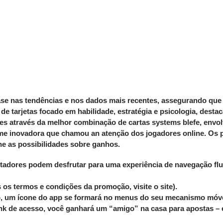
se nas tendências e nos dados mais recentes, assegurando qu
de tarjetas focado em habilidade, estratégia e psicologia, des
tes através da melhor combinação de cartas systems blefe, envo
 inovadora que chamou an atenção dos jogadores online. Os p
he as possibilidades sobre ganhos.
adores podem desfrutar para uma experiência de navegação fluid
s os termos e condições da promoção, visite o site).
do, um ícone do app se formará no menus do seu mecanismo móve
link de acesso, você ganhará um “amigo” na casa para apostas –