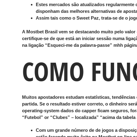
Estes mercados são atualizados regularmente 
disponham das melhores alternativas de aposta
Assim tais como o Sweet Paz, trata-se de o jog
A Mostbet Brasil vem se destacando muito pelo valor
certifique-se de que está an iniciar sessão numa ligaç
na ligação “Esqueci-me da palavra-passe” mhh página d
COMO FUN
Muitos apostadores estudam estatísticas, tendências e
partida. Se o resultado estiver correto, o dinheiro se
operating-system dados do capper ficam seguros, fora
“Futebol” or “Clubes” – localizada” “acima da tabela
Com um grande número de de jogos a disposição 
estão fazendo muito êxito na Mostbet on-line c