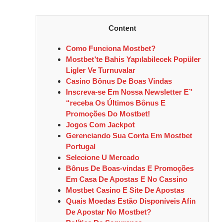
Content
Como Funciona Mostbet?
Mostbet’te Bahis Yapılabilecek Popüler
Ligler Ve Turnuvalar
Casino Bônus De Boas Vindas
Inscreva-se Em Nossa Newsletter E”
“receba Os Últimos Bônus E
Promoções Do Mostbet!
Jogos Com Jackpot
Gerenciando Sua Conta Em Mostbet
Portugal
Selecione U Mercado
Bônus De Boas-vindas E Promoções
Em Casa De Apostas E No Cassino
Mostbet Casino E Site De Apostas
Quais Moedas Estão Disponíveis Afin
De Apostar No Mostbet?