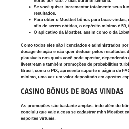
horas por rato, 7 dias durante semana.
Se você quiser incrementar totalmente seus luc
resultados.
Para obter u Mostbet bônus para boas-vindas, o
afin de serem obtidas, o depósito mínimo é 50,
O aplicativo da Mostbet, assim como o da 1xbet,
Como todos eles são licenciados e administrados por
dosage de ação e não quer deducir pelos resultados d
plausíveis nos quais você pode apostar, dependendo d
livestream e também promoções de probabilities turbi
Brasil, como o PIX, apresenta suporte e página de FA
mínimo, uma vez um valor depositado em apostas esp
CASINO BÔNUS DE BOAS VINDAS
As promoções são bastante amplas, indo além do bônu
concluiu que vale a cosa se cadastrar mhh Mostbet ca
esportes virtuais.