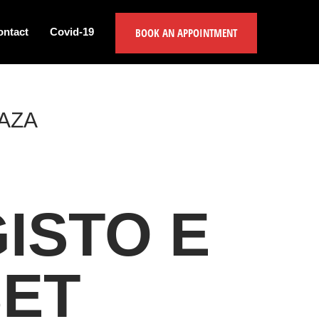
BOOK AN APPOINTMENT
ontact
Covid-19
AZA
ISTO E
BET