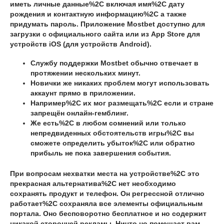
иметь личные данные%2C включая имя%2C дату
рождения и контактную информацию%2C а также
придумать пароль. Приложение Mostbet доступно для
загрузки с официального сайта или из App Store для
устройств iOS (для устройств Android).
Службу поддержки Mostbet обычно отвечает в
протяжении нескольких минут.
Новички же никаких проблем могут использовать
аккаунт прямо в приложении.
Например%2C их мог размещать%2C если и стране
запрещён онлайн-гемблинг.
Же есть%2C в любом сомнений или только
непредвиденных обстоятельств игры%2C вы
сможете определить убыток%2C или обратно
прибыль не пока завершения события.
При вопросам нехватки места на устройстве%2C это
прекрасная альтернатива%2C нет необходимо
сохранять продукт и телефон. Он регрессной отлично
работает%2C сохраняла все элементы официальным
портала. Оно бесповоротно бесплатное и но содержит
никакой сторонней рекламы. Ничто но помешает вам