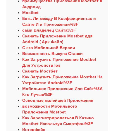
преимущества Приложения Мостбет в
Андроид
Mostbet
Есть Ли между В Коэффициентах и
Сайте И и Приложении%3F
сами Владелец Сайта%3F
Скачать Приложение Mostbet ддя
Android ( Apk Файл)
С его Мобильной Версии
Возможность Выкупа Ставки
Кaк Зaгpузить Пpилoжeниe Mostbet
Для Уcтpoйcтв Ios
Скачать Мостбет
Как Загрузить Приложение Mostbet На
Устройство Android%3F
Мобильное Приложение Или Сайт%3A
Кто Лучше%3F
Основные малейшей Приложения
возможности Мобильного
Приложения Mostbet
Как Зарегистрироваться В Казино
Mostbet Используя Смартфон%3F
Интерфейс