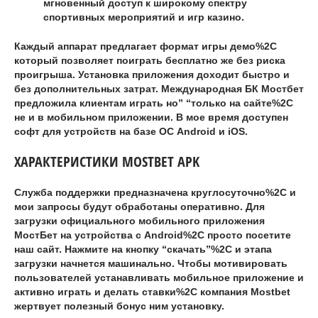
мгновенный доступ к широкому спектру
спортивных мероприятий и игр казино.
Каждый аппарат предлагает формат игры демо%2C
который позволяет поиграть бесплатно же без риска
проигрыша. Установка приложения доходит быстро и
без дополнительных затрат. Международная БК Мостбет
предложила клиентам играть но” “только на сайте%2C
не и в мобильном приложении. В мое время доступен
софт для устройств на базе ОС Android и iOS.
ХАРАКТЕРИСТИКИ MOSTBET APK
Служба поддержки предназначена круглосуточно%2C и
мои запросы будут обработаны оперативно. Для
загрузки официального мобильного приложения
МостБет на устройства с Android%2C просто посетите
наш сайт. Нажмите на кнопку “скачать”%2C и этапа
загрузки начнется машинально. Чтобы мотивировать
пользователей устанавливать мобильное приложение и
активно играть и делать ставки%2C компания Mostbet
жертвует полезный бонус ним установку.