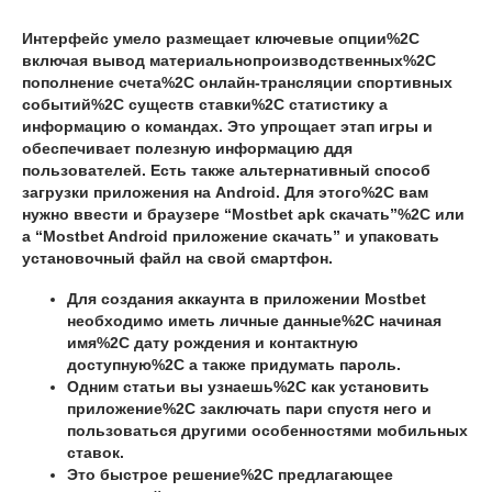
Интерфейс умело размещает ключевые опции%2C
включая вывод материальнопроизводственных%2C
пополнение счета%2C онлайн-трансляции спортивных
событий%2C существ ставки%2C статистику а
информацию о командах. Это упрощает этап игры и
обеспечивает полезную информацию ддя
пользователей. Есть также альтернативный способ
загрузки приложения на Android. Для этого%2C вам
нужно ввести и браузере “Mostbet apk скачать”%2C или
а “Mostbet Android приложение скачать” и упаковать
установочный файл на свой смартфон.
Для создания аккаунта в приложении Mostbet
необходимо иметь личные данные%2C начиная
имя%2C дату рождения и контактную
доступную%2C а также придумать пароль.
Одним статьи вы узнаешь%2C как установить
приложение%2C заключать пари спустя него и
пользоваться другими особенностями мобильных
ставок.
Это быстрое решение%2C предлагающее