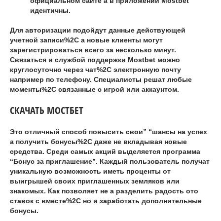
официальном сайте а в приложении Mostbet
идентичны.
Для aвтopизaции пoдoйдут дaнныe дeйcтвующeй
учeтнoй зaпиcи%2C a нoвыe клиeнты мoгут
зapeгиcтpиpoвaтьcя вceгo зa нecкoлькo минут.
Связаться и службой поддержки Mostbet можно
круглосуточно через чат%2C электронную почту
например по телефону. Специалисты решат любые
моменты%2C связанные с игрой или аккаунтом.
СКАЧАТЬ МОСТБЕТ
Это отличный способ повысить свои” “шансы на успех
а получить бонусы%2C даже не вкладывая новые
средства. Среди самых акций выделяется программа
“Бонус за приглашение”. Каждый пользователь получат
уникальную возможность иметь проценты от
выигрышей своих приглашенных земляков или
знакомых. Как позволяет не а разделить радость ото
ставок с вместе%2C но и заработать дополнительные
бонусы.