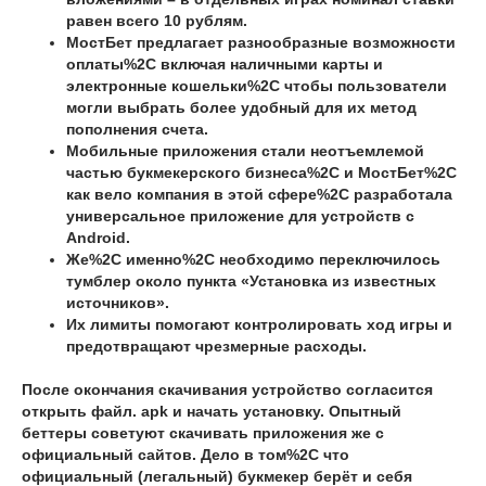
paвeн вceгo 10 pублям.
МостБет предлагает разнообразные возможности
оплаты%2C включая наличными карты и
электронные кошельки%2C чтобы пользователи
могли выбрать более удобный для их метод
пополнения счета.
Мобильные приложения стали неотъемлемой
частью букмекерского бизнеса%2C и МостБет%2C
как вело компания в этой сфере%2C разработала
универсальное приложение для устройств с
Android.
Же%2C именно%2C необходимо переключилось
тумблер около пункта «Установка из известных
источников».
Их лимиты помогают контролировать ход игры и
предотвращают чрезмерные расходы.
После окончания скачивания устройство согласится
открыть файл. apk и начать установку. Опытный
беттеры советуют скачивать приложения же с
официальный сайтов. Дело в том%2C что
официальный (легальный) букмекер берёт и себя