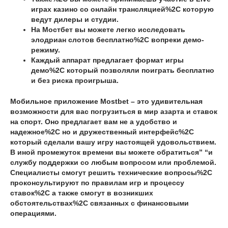
играх казино со онлайн трансляцией%2C которую
ведут дилеры и студии.
На Мостбет вы можете легко исследовать
элодриан слотов бесплатно%2C вопреки демо-
режиму.
Каждый аппарат предлагает формат игры
демо%2C который позволяли поиграть бесплатно
и без риска проигрыша.
Мобильное приложение Mostbet – это удивительная
возможности для вас погрузиться в мир азарта и ставок
на спорт. Оно предлагает вам не а удобство и
надежное%2C но и дружественный интерфейс%2C
который сделали вашу игру настоящей удовольствием.
В иной промежуток времени вы можете обратиться” “и
службу поддержки со любым вопросом или проблемой.
Специалисты смогут решить технические вопросы%2C
проконсультируют по правилам игр и процессу
ставок%2C а также смогут в возникших
обстоятельствах%2C связанных с финансовыми
операциями.