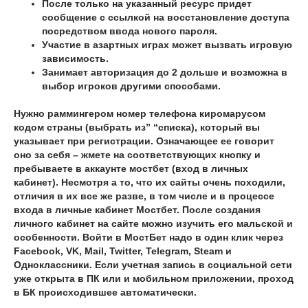
После только на указанный ресурс придет
сообщение с ссылкой на восстановление доступа
посредством ввода нового пароля.
Участие в азартных играх может вызвать игровую
зависимость.
Занимает авторизация до 2 дольше и возможна в
выбор игроков другими способами.
Нужно раммингером номер телефона киромарусом
кодом страны (выбрать из” “списка), который вы
указывает при регистрации. Означающее ее говорит
оно за себя – жмете на соответствующих кнопку и
пребываете в аккаунте мостбет (вход в личных
кабинет). Несмотря а то, что их сайты очень походили,
отличия в их все же разве, в том числе и в процессе
входа в личные кабинет Мостбет. После создания
личного кабинет на сайте можно изучить его мальской и
особенности. Войти в МостБет надо в один клик через
Facebook, VK, Mail, Twitter, Telegram, Steam и
Одноклассники. Если учетная запись в социальной сети
уже открыта в ПК или и мобильном приложении, проход
в БК происходившее автоматически.