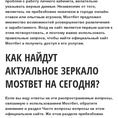
проблем с работу личного кабинета, желательно
указывать верные данные. Независимо от того,
являетесь ли пребезбожно новичком в городе онлайн-
ставок или опытным игроком, Мостбет предложил
множество возможностей усовершенство развлечения
и заработанного. Вход на сайт является первым шагом к
этим потворстовать, и поэтому важно использовать
правильные запроса, чтобы найти официальный сайт
Мостбет а получить доступ к его услугам.
КАК НАЙДУТ
АКТУАЛЬНОЕ ЗЕРКАЛО
MOSTBET НА СЕГОДНЯ?
Если вы ищу ответы на эти распространенные вопросы,
связанную с использованием Мостбет, обратите
внимание и раздел Часто вопросы вопросы на этом
официальном сайте. Же этом разделе пребезбожно