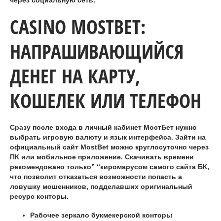
через социальную сеть.
CASINO MOSTBET:
НАПРАШИВАЮЩИЙСЯ
ДЕНЕГ НА КАРТУ,
КОШЕЛЕК ИЛИ ТЕЛЕФОН
Сразу после входа в личный кабинет МостБет нужно
выбрать игровую валюту и язык интерфейса. Зайти на
официальный сайт MostBet можно круглосуточно через
ПК или мобильное приложение. Скачивать времени
рекомендовано только” “киромарусом самого сайта БК,
что позволит отказаться возможности попасть а
ловушку мошенников, подделавших оригинальный
ресурс конторы.
Рабочее зеркало букмекерской конторы