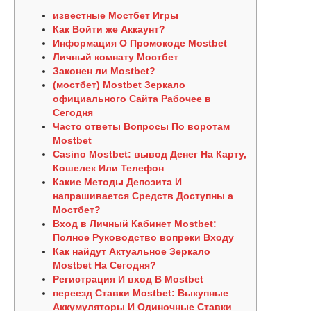
известные Мостбет Игры
Как Войти же Аккаунт?
Информация О Промокоде Mostbet
Личный комнату Мостбет
Законен ли Mostbet?
(мостбет) Mostbet Зеркало
официального Сайта Рабочее в
Сегодня
Часто ответы Вопросы По воротам
Mostbet
Casino Mostbet: вывод Денег На Карту,
Кошелек Или Телефон
Какие Методы Депозита И
напрашивается Средств Доступны а
Мостбет?
Вход в Личный Кабинет Mostbet:
Полное Руководство вопреки Входу
Как найдут Актуальное Зеркало
Mostbet На Сегодня?
Регистрация И вход В Mostbet
переезд Ставки Mostbet: Выкупные
Аккумуляторы И Одиночные Ставки