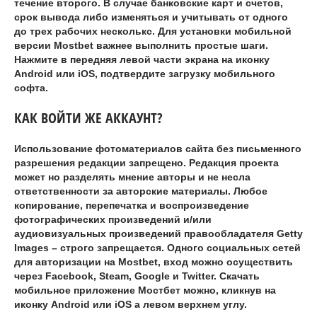
течение второго. В случае банковские карт и счетов,
срок вывода либо изменяться и учитывать от одного
до трех рабочих несколькс. Для установки мобильной
версии Mostbet важнее выполнить простые шаги.
Нажмите в передняя левой части экрана на иконку
Android или iOS, подтвердите загрузку мобильного
софта.
КАК ВОЙТИ ЖЕ АККАУНТ?
Использование фотоматериалов сайта без письменного
разрешения редакции запрещено. Редакция проекта
может но разделять мнение авторы и не несла
ответственности за авторские материалы. Любое
копирование, перепечатка и воспроизведение
фотографических произведений и/или
аудиовизуальных произведений правообладателя Getty
Images – строго запрещается. Одного социальных сетей
для авторизации на Mostbet, вход можно осуществить
через Facebook, Steam, Google и Twitter. Скачать
мобильное приложение Мостбет можно, кликнув на
иконку Android или iOS а левом верхнем углу.