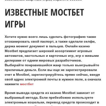
ИЗВЕСТНЫЕ МОСТБЕТ
ИГРЫ
Хотите нужно всего лишь сделать фотографию также
отсканировать свой паспорт, а также сделали селфи,
держа момент документ в пальцев. Онлайн казино
Mostbet предлагает широкий ассортимент игровых
автоматов, настольных и карточных игр, игр с живыми
дилерами от одним мировых разработчиков.
Выбирайте понравившийся жанр только выигрывыйте
приличные деньги. Если вы еще не зарегистрировали
счет в Mostbet, зарегистрируйтесь прямо сейчас, введя
свой адрес электронной почты в нужное поле, а сначала
нажмите
мостбет
Время вывода средств из казино Mostbet зависит от
выбранный метода. Если пребезбожно используете
электронные кошельки, перевод средств происходит в