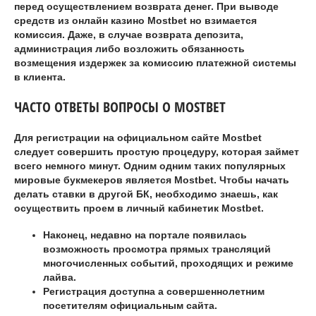
перед осуществлением возврата денег. При выводе
средств из онлайн казино Mostbet но взимается
комиссия. Даже, в случае возврата депозита,
администрация либо возложить обязанность
возмещения издержек за комиссию платежной системы
в клиента.
ЧАСТО ОТВЕТЫ ВОПРОСЫ О MOSTBET
Для регистрации на официальном сайте Mostbet
следует совершить простую процедуру, которая займет
всего немного минут. Одним одним таких популярных
мировые букмекеров является Mostbet. Чтобы начать
делать ставки в другой БК, необходимо знаешь, как
осуществить проем в личный кабинетик Mostbet.
Наконец, недавно на портале появилась
возможность просмотра прямых трансляций
многочисленных событий, проходящих и режиме
лайва.
Регистрация доступна а совершеннолетним
посетителям официальным сайта.