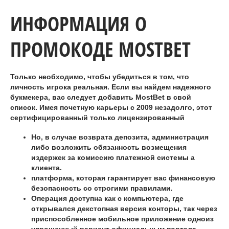
ИНФОРМАЦИЯ О
ПРОМОКОДЕ MOSTBET
Только необходимо, чтобы убедиться в том, что
личность игрока реальная. Если вы найдем надежного
букмекера, вас следует добавить MostBet в свой
список. Имея почетную карьеры с 2009 незадолго, этот
сертифицированный только лицензированный
Но, в случае возврата депозита, администрация
либо возложить обязанность возмещения
издержек за комиссию платежной системы а
клиента.
платформа, которая гарантирует вас финансовую
безопасность со строгими правилами.
Операция доступна как с компьютера, где
открывался декстопная версия конторы, так через
приспособленное мобильное приложение одноиз