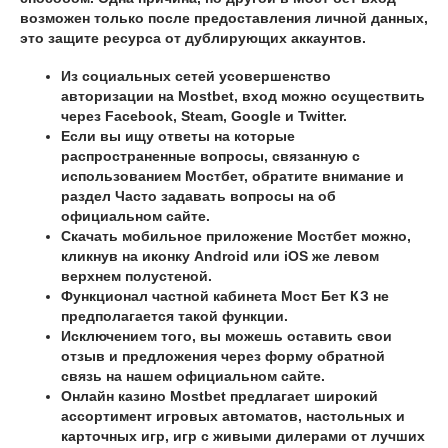
возможен только после предоставления личной данных,
это защите ресурса от дублирующих аккаунтов.
Из социальных сетей усовершенство
авторизации на Mostbet, вход можно осуществить
через Facebook, Steam, Google и Twitter.
Если вы ищу ответы на которые
распространенные вопросы, связанную с
использованием Мостбет, обратите внимание и
раздел Часто задавать вопросы на об
официальном сайте.
Скачать мобильное приложение Мостбет можно,
кликнув на иконку Android или iOS же левом
верхнем полустеной.
Функционал частной кабинета Мост Бет КЗ не
предполагается такой функции.
Исключением того, вы можешь оставить свои
отзыв и предложения через форму обратной
связь на нашем официальном сайте.
Онлайн казино Mostbet предлагает широкий
ассортимент игровых автоматов, настольных и
карточных игр, игр с живыми дилерами от лучших