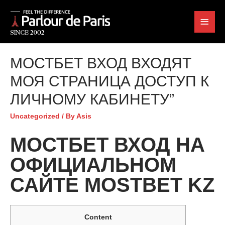
МОСТБЕТ ВХОД ВХОДЯТ
МОЯ СТРАНИЦА ДОСТУП К
ЛИЧНОМУ КАБИНЕТУ”
Uncategorized
/ By
Asis
МОСТБЕТ ВХОД НА
ОФИЦИАЛЬНОМ
САЙТЕ MOSTBET KZ
Content