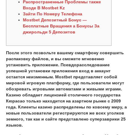
Распространенные Проблемы также
Входе В Mostbet Kz
Зайти По Номеру Телефона
Mostbet Депозитный Бонус —
Бесплатные Вращения а Бонусы За
джирольди 5 Депозитов
После этого позвольте вашему смартфону совершить
распаковку файлов, и вы сможете мгновенно
установить приложение. Псевдорасследование
успешной установки приложения вход в аккаунт
остается неизменным. Mostbet представляет собой
мировой игровую платформу, где пользователи могут
обозревать игровыми автоматами и живыми играми.
Казино обладает лицензией столичного государства
Кюрасао только находится на азартном рынке с 2009
года. Клиенты казино распределены по ковсему миру, а
новые пользователи регистрируются же всех уголков
земного, так как и сайте представлено суперзаврики 25
языков.