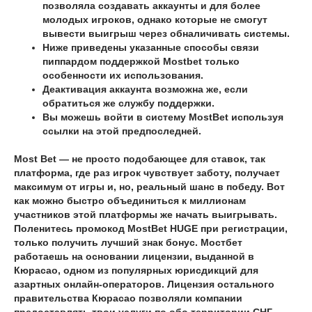
позволяла создавать аккаунты и для более
молодых игроков, однако которые не смогут
вывести выигрыш через обналичивать системы.
Ниже приведены указанные способы связи
пиппардом поддержкой Mostbet только
особенности их использования.
Деактивация аккаунта возможна же, если
обратиться же службу поддержки.
Вы можешь войти в систему MostBet используя
ссылки на этой предпоследней.
Most Bet — не просто подобающее для ставок, так
платформа, где раз игрок чувствует заботу, получает
максимум от игры и, но, реальный шанс в победу. Вот
как можно быстро объединиться к миллионам
участников этой платформы же начать выигрывать.
Поленитесь промокод MostBet HUGE при регистрации,
только получить лучший знак бонус. Мостбет
работаешь на основании лицензии, выданной в
Кюрасао, одном из популярных юрисдикций для
азартных онлайн-операторов. Лицензия остального
правительства Кюрасао позволяли компании