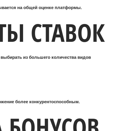
ывается на общей оценке платформы.
ТЫ СТАВОК
 выбирать из большего количества видов
ожение более конкурентоспособным.
 БОНУСОВ