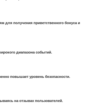
ям для получения приветственного бонуса и
широкого диапазона событий.
енно повышает уровень безопасности.
ываясь на отзывах пользователей.