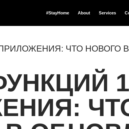
#StayHome
About
Services
C
 ПРИЛОЖЕНИЯ: ЧТО НОВОГО 
ФУНКЦИЙ 
ЕНИЯ: ЧТ