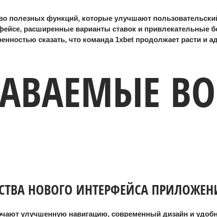
во полезных функций, которые улучшают пользовательски
рфейсе, расширенные варианты ставок и привлекательные 
нностью сказать, что команда 1xbet продолжает расти и а
ДАВАЕМЫЕ В
СТВА НОВОГО ИНТЕРФЕЙСА ПРИЛОЖЕНИ
чают улучшенную навигацию, современный дизайн и удобн