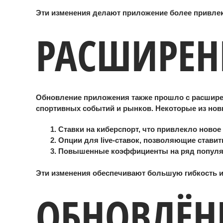
Эти изменения делают приложение более привле
РАСШИРЕН
Обновление приложения также прошло с расширен
спортивных событий и рынков. Некоторые из но
Ставки на киберспорт, что привлекло новое
Опции для live-ставок, позволяющие ставит
Повышенные коэффициенты на ряд популя
Эти изменения обеспечивают большую гибкость и
ОБНОВЛЁН