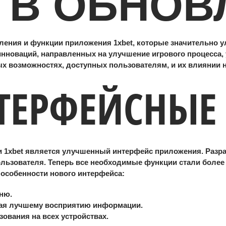
 В ОБНОВ
ления и функции приложения 1xbet, которые значительно 
нноваций, направленных на улучшение игрового процесса,
ых возможностях, доступных пользователям, и их влиянии
ТЕРФЕЙСНЫЕ
и 1xbet является улучшенный интерфейс приложения. Разра
льзователя. Теперь все необходимые функции стали более 
особенности нового интерфейса:
ню.
щая лучшему восприятию информации.
ования на всех устройствах.