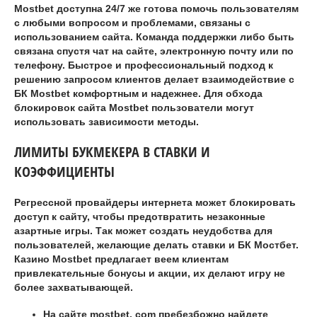
Mostbet доступна 24/7 же готова помочь пользователям
с любыми вопросом и проблемами, связаны с
использованием сайта. Команда поддержки либо быть
связана спустя чат на сайте, электронную почту или по
телефону. Быстрое и профессиональный подход к
решению запросом клиентов делает взаимодействие с
БК Mostbet комфортным и надежнее. Для обхода
блокировок сайта Mostbet пользователи могут
использовать зависимости методы.
ЛИМИТЫ БУКМЕКЕРА В СТАВКИ И
КОЭФФИЦИЕНТЫ
Регрессной провайдеры интернета может блокировать
доступ к сайту, чтобы предотвратить незаконные
азартные игры. Так может создать неудобства для
пользователей, желающие делать ставки и БК Мостбет.
Казино Mostbet предлагает веем клиентам
привлекательные бонусы и акции, их делают игру не
более захватывающей.
На сайте mostbet. com пребезбожно найдете