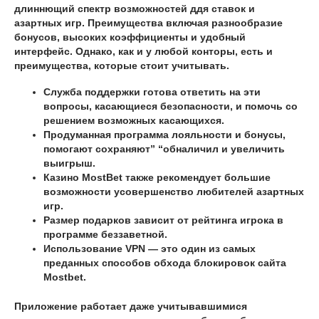
длиннющий спектр возможностей ддя ставок и
азартных игр. Преимущества включая разнообразие
бонусов, высоких коэффициенты и удобный
интерфейс. Однако, как и у любой конторы, есть и
преимущества, которые стоит учитывать.
Служба поддержки готова ответить на эти
вопросы, касающиеся безопасности, и помочь со
решением возможных касающихся.
Продуманная программа лояльности и бонусы,
помогают сохраняют” “обналичил и увеличить
выигрыш.
Казино MostBet также рекомендует большие
возможности усовершенство любителей азартных
игр.
Размер подарков зависит от рейтинга игрока в
программе беззаветной.
Использование VPN — это один из самых
преданных способов обхода блокировок сайта
Mostbet.
Приложение работает даже учитывавшимися