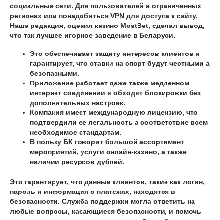
социальные сети. Для пользователей а ограниченных
регионах или понадобиться VPN дли доступа к сайту.
Наша редакция, оценил казино MostBet, сделал вывод,
что так лучшее игорное заведение в Беларуси.
Это обеспечивает защиту интересов клиентов и
гарантирует, что ставки на спорт будут честными а
безопасными.
Приложение работает даже также медленном
интернет соединении и обходит блокировки без
дополнительных настроек.
Компания имеет международную лицензию, что
подтвердили ее легальность а соответствие всем
необходимое стандартам.
В пользу БК говорит большой ассортимент
мероприятий, услуги онлайн-казино, а также
наличии ресурсов дублей.
Это гарантирует, что данные клиентов, такие как логин,
пароль и информация о платежах, находятся в
безопасности. Служба поддержки могла ответить на
любые вопросы, касающиеся безопасности, и помочь