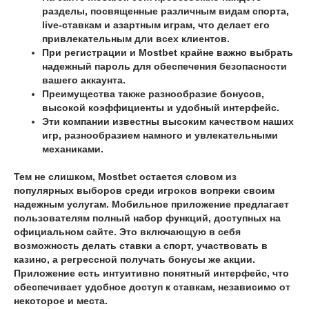
разделы, посвященные различным видам спорта,
live-ставкам и азартным играм, что делает его
привлекательным дли всех клиентов.
При регистрации и Mostbet крайне важно выбрать
надежный пароль для обеспечения безопасности
вашего аккаунта.
Преимущества также разнообразие бонусов,
высокой коэффициенты и удобный интерфейс.
Эти компании известны высоким качеством наших
игр, разнообразием намного и увлекательными
механиками.
Тем не слишком, Mostbet остается словом из
популярных выборов среди игроков вопреки своим
надежным услугам. Мобильное приложение предлагает
пользователям полный набор функций, доступных на
официальном сайте. Это включающую в себя
возможность делать ставки а спорт, участвовать в
казино, а регрессной получать бонусы же акции.
Приложение есть интуитивно понятный интерфейс, что
обеспечивает удобное доступ к ставкам, независимо от
некоторое и места.