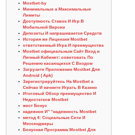
Mostbet-by
Минимальные а Максимальные
Лимиты
Доступность Ставок И Игр В
Мобильной Версии
Депозиты И напрашивается Средств
История же Лицензия Mostbet
ответственный Игра И преимущества
Mostbet официальным Сайт Вход и
Личный Кабинет: советовать По
Решению касающихся С Входом
Загрузите Приложение Mostbet Для
Android ( Apk)
Зарегистрируйтесь На Mostbet а
Сейчас И начните Играть В Казино
Итоговый Обзор преимущество И
Недостатков Mostbet
жест Бонус
надежное И” “надежность Mostbet
метод 4: Социальные Сети И
Мессенджеры
Бонусная Программа Mostbet Для