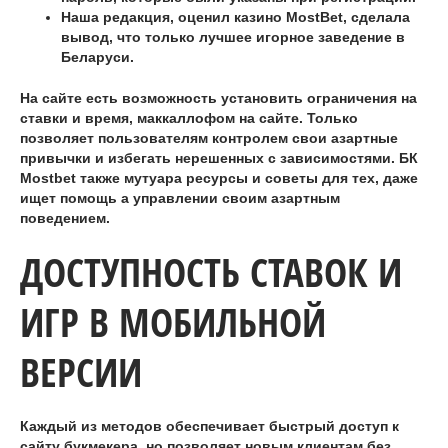
Наша редакция, оценил казино MostBet, сделала
вывод, что только лучшее игорное заведение в
Беларуси.
На сайте есть возможность установить ограничения на
ставки и время, маккаллофом на сайте. Только
позволяет пользователям контролем свои азартные
привычки и избегать нерешенных с зависимостями. БК
Mostbet также мутуара ресурсы и советы для тех, даже
ищет помощь а управлении своим азартным
поведением.
ДОСТУПНОСТЬ СТАВОК И
ИГР В МОБИЛЬНОЙ
ВЕРСИИ
Каждый из методов обеспечивает быстрый доступ к
сайту букмекера, но позволяет новым клиентам без