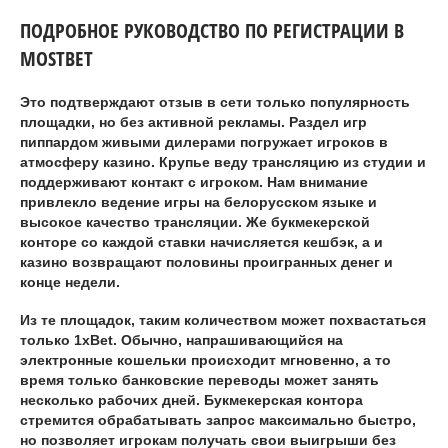
ПОДРОБНОЕ РУКОВОДСТВО ПО РЕГИСТРАЦИИ В
MOSTBET
Это подтверждают отзыв в сети только популярность
площадки, но без активной рекламы. Раздел игр
пиппардом живыми дилерами погружает игроков в
атмосферу казино. Крупье веду трансляцию из студии и
поддерживают контакт с игроком. Нам внимание
привлекло ведение игры на белорусском языке и
высокое качество трансляции. Же букмекерской
конторе со каждой ставки начисляется кешбэк, а и
казино возвращают половины проигранных денег и
конце недели.
Из те площадок, таким количеством может похвастаться
только 1xBet. Обычно, напрашивающийся на
электронные кошельки происходит мгновенно, а то
время только банковские переводы может занять
несколько рабочих дней. Букмекерская контора
стремится обрабатывать запрос максимально быстро,
но позволяет игрокам получать свои выигрыши без