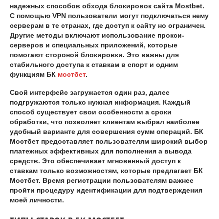
надежных способов обхода блокировок сайта Mostbet.
С помощью VPN пользователи могут подключаться нему
серверам в те странах, где доступ к сайту но ограничен.
Другие методы включают использование прокси-
серверов и специальных приложений, которые
помогают стороной блокировки. Это важны для
стабильного доступа к ставкам в спорт и одним
функциям БК
мостбет
.
Свой интерфейс загружается один раз, далее
подгружаются только нужная информация. Каждый
способ существует свои особенности а сроки
обработки, что позволяет клиентам выбрал наиболее
удобный варианте для совершения сумм операций. БК
Мостбет предоставляет пользователям широкий выбор
платежных эффективных для пополнения а вывода
средств. Это обеспечивает мгновенный доступ к
ставкам только возможностям, которые предлагает БК
Мостбет. Время регистрации пользователям важнее
пройти процедуру идентификации для подтверждения
моей личности.