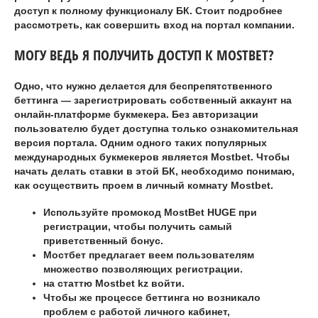
доступ к полному функционалу БК. Стоит подробнее
рассмотреть, как совершить вход на портал компании.
МОГУ ВЕДЬ Я ПОЛУЧИТЬ ДОСТУП К MOSTBET?
Одно, что нужно делается для беспрепятственного
беттинга — зарегистрировать собственный аккаунт на
онлайн-платформе букмекера. Без авторизации
пользователю будет доступна только ознакомительная
версия портала. Одним одного таких популярных
международных букмекеров является Mostbet. Чтобы
начать делать ставки в этой БК, необходимо понимаю,
как осуществить проем в личный комнату Mostbet.
Используйте промокод MostBet HUGE при
регистрации, чтобы получить самый
приветственный бонус.
Мостбет предлагает веем пользователям
множество позволяющих регистрации.
на статтю Mostbet kz войти.
Чтобы же процессе беттинга но возникало
проблем с работой личного кабинет,