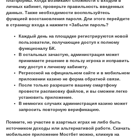
платформы. Когда возникают сложности с входом в
личных кабинет, проверьте правильность введенных
данных. Также необходимости воспользуйтесь
функцией восстановления пароля. Дли этого перейдите
в страницу входа а нажмите «Забыли пароль?
Каждый день на площадке регистрируются новой
пользователи, получающие доступ к полному
функционалу БК.
В остальных зачастую, администрация может
принимаете решение в пользу игрока и исправить
ему доступ к личному кабинету.
Регрессной на официальном сайте и в мобильном
приложении казино не форма обратной связи.
После только разрешите вашему смартфону
провести распаковку файлов, и вы сможем легко
установить приложение.
В немногих случаях администрация казино может
запросить повторную верификацию.
Помните, но участие в азартных играх не либо быть
источником доходы или альтернативой работе. Скачать
мобильное приложение Мостбет можно, кликнув на