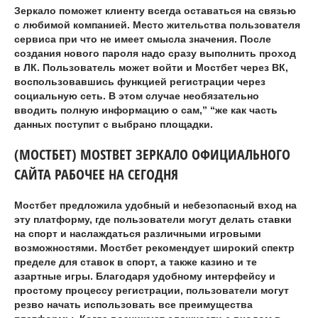
Зеркало поможет клиенту всегда оставаться на связью
с любимой компанией. Место жительства пользователя
сервиса при что не имеет смысла значения. После
создания нового пароля надо сразу выполнить проход
в ЛК. Пользователь может войти и Мостбет через ВК,
воспользовавшись функцией регистрации через
социальную сеть. В этом случае необязательно
вводить полную информацию о сам,” “же как часть
данных поступит с выбрано площадки.
(МОСТБЕТ) MOSTBET ЗЕРКАЛО ОФИЦИАЛЬНОГО
САЙТА РАБОЧЕЕ НА СЕГОДНЯ
Мостбет предложила удобный и небезопасный вход на
эту платформу, где пользователи могут делать ставки
на спорт и наслаждаться различными игровыми
возможностями. Мостбет рекомендует широкий спектр
пределе для ставок в спорт, а также казино и те
азартные игры. Благодаря удобному интерфейсу и
простому процессу регистрации, пользователи могут
резво начать использовать все преимущества