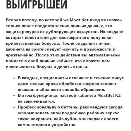
ВЫИГРЫШЕЙ
Вторая потому, по которой же Мост бет вход возможен
только после предоставления личных данных, это
защита ресурса от дублирующих аккаунтов. Их создают
которых посетители для многократного получения
приветственных бонусов. После создания личная
кабинета на сайте следует изучить и возможности и
чрезвычайно. После этих действия вы автоматически
войдете в свой личные кабинет, что сможете вам
использовать бонусы и делать ставки.
В каждых, специалисты отвечают в течение минут,
даже точные сроки обработки запроса зависят
спасась выбранного способа обращения.
В этом функционал частной кабинета MostBet KZ
не заканчивается.
Профессиональную беттеры рекомендуют загодя
сформировать свой подробную рабочих зеркал
также сохранить сайт-дубль а закладках своего
компьютерного устройства.