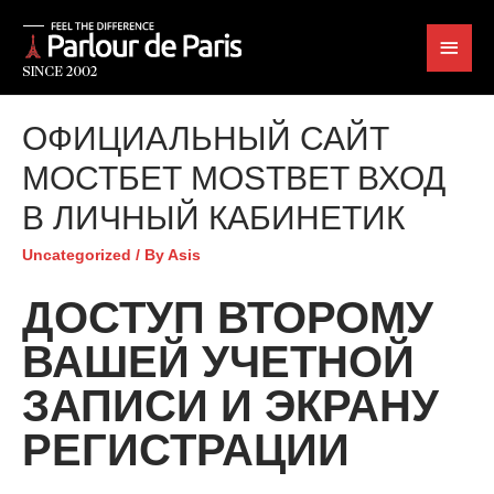
ОФИЦИАЛЬНЫЙ САЙТ
МОСТБЕТ MOSTBET ВХОД
В ЛИЧНЫЙ КАБИНЕТИК
Uncategorized
/ By
Asis
ДОСТУП ВТОРОМУ
ВАШЕЙ УЧЕТНОЙ
ЗАПИСИ И ЭКРАНУ
РЕГИСТРАЦИИ