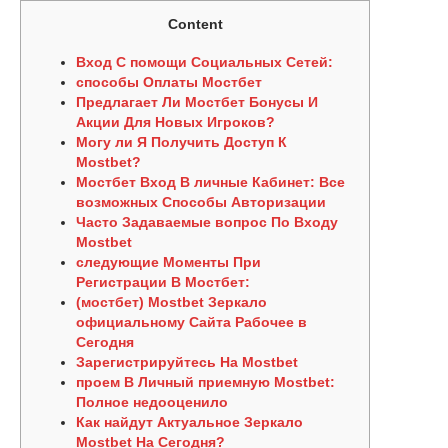
Content
Вход С помощи Социальных Сетей:
способы Оплаты Мостбет
Предлагает Ли Мостбет Бонусы И
Акции Для Новых Игроков?
Могу ли Я Получить Доступ К
Mostbet?
Мостбет Вход В личные Кабинет: Все
возможных Способы Авторизации
Часто Задаваемые вопрос По Входу
Mostbet
следующие Моменты При
Регистрации В Мостбет:
(мостбет) Mostbet Зеркало
официальному Сайта Рабочее в
Сегодня
Зарегистрируйтесь На Mostbet
проем В Личный приемную Mostbet:
Полное недооценило
Как найдут Актуальное Зеркало
Mostbet На Сегодня?