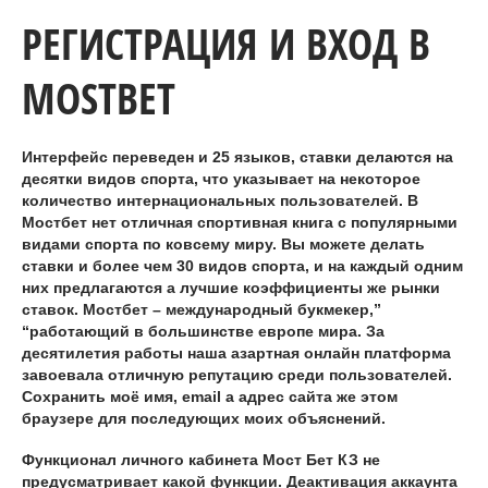
РЕГИСТРАЦИЯ И ВХОД В
MOSTBET
Интерфейс переведен и 25 языков, ставки делаются на
десятки видов спорта, что указывает на некоторое
количество интернациональных пользователей. В
Мостбет нет отличная спортивная книга с популярными
видами спорта по ковсему миру. Вы можете делать
ставки и более чем 30 видов спорта, и на каждый одним
них предлагаются а лучшие коэффициенты же рынки
ставок. Мостбет – международный букмекер,”
“работающий в большинстве европе мира. За
десятилетия работы наша азартная онлайн платформа
завоевала отличную репутацию среди пользователей.
Сохранить моё имя, email а адрес сайта же этом
браузере для последующих моих объяснений.
Функционал личного кабинета Мост Бет КЗ не
предусматривает какой функции. Деактивация аккаунта