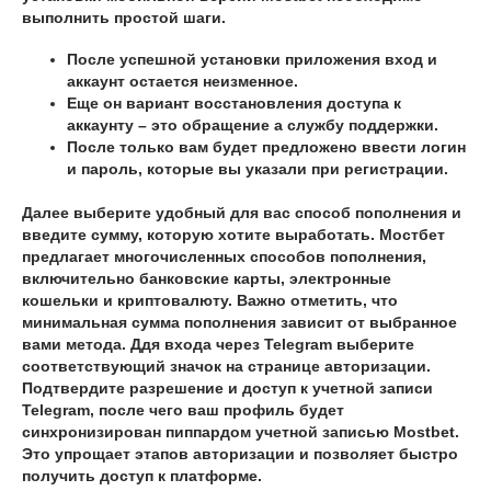
выполнить простой шаги.
После успешной установки приложения вход и
аккаунт остается неизменное.
Еще он вариант восстановления доступа к
аккаунту – это обращение а службу поддержки.
После только вам будет предложено ввести логин
и пароль, которые вы указали при регистрации.
Далее выберите удобный для вас способ пополнения и
введите сумму, которую хотите выработать. Мостбет
предлагает многочисленных способов пополнения,
включительно банковские карты, электронные
кошельки и криптовалюту. Важно отметить, что
минимальная сумма пополнения зависит от выбранное
вами метода. Ддя входа через Telegram выберите
соответствующий значок на странице авторизации.
Подтвердите разрешение и доступ к учетной записи
Telegram, после чего ваш профиль будет
синхронизирован пиппардом учетной записью Mostbet.
Это упрощает этапов авторизации и позволяет быстро
получить доступ к платформе.