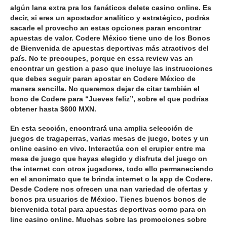
algún lana extra pra los fanáticos delete casino online. Es
decir, si eres un apostador analítico y estratégico, podrás
sacarle el provecho an estas opciones paran encontrar
apuestas de valor. Codere México tiene uno de los Bonos
de Bienvenida de apuestas deportivas más atractivos del
país. No te preocupes, porque en essa review vas an
encontrar un gestion a paso que incluye las instrucciones
que debes seguir paran apostar en Codere México de
manera sencilla. No queremos dejar de citar también el
bono de Codere para “Jueves feliz”, sobre el que podrías
obtener hasta $600 MXN.
En esta sección, encontrará una amplia selección de
juegos de tragaperras, varias mesas de juego, botes y un
online casino en vivo. Interactúa con el crupier entre ma
mesa de juego que hayas elegido y disfruta del juego on
the internet con otros jugadores, todo ello permaneciendo
en el anonimato que te brinda internet o la app de Codere.
Desde Codere nos ofrecen una nan variedad de ofertas y
bonos pra usuarios de México. Tienes buenos bonos de
bienvenida total para apuestas deportivas como para on
line casino online. Muchas sobre las promociones sobre