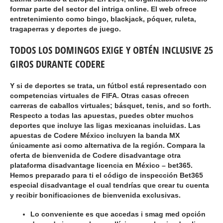
formar parte del sector del intriga online. El web ofrece
entretenimiento como bingo, blackjack, póquer, ruleta,
tragaperras y deportes de juego.
TODOS LOS DOMINGOS EXIGE Y OBTÉN INCLUSIVE 25
GIROS DURANTE CODERE
Y si de deportes se trata, un fútbol está representado con
competencias virtuales de FIFA. Otras casas ofrecen
carreras de caballos virtuales; básquet, tenis, and so forth.
Respecto a todas las apuestas, puedes obter muchos
deportes que incluye las ligas mexicanas incluidas. Las
apuestas de Codere México incluyen la banda MX
únicamente asi como alternativa de la región. Compara la
oferta de bienvenida de Codere disadvantage otra
plataforma disadvantage licencia en México – bet365.
Hemos preparado para ti el código de inspección Bet365
especial disadvantage el cual tendrías que crear tu cuenta
y recibir bonificaciones de bienvenida exclusivas.
Lo conveniente es que accedas i smag med opción