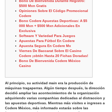
Bono De Bienvenida Durante Registro:
$500 Mxn Gratis
Opiniones Sobre El Código Promocional
Codere
Bono Codere Apuestas Deportivas: A $5
000 Mxn + $500 Mxn Adicionales En
Exclusiva
Software Y Variedad Para Juegos
Apuestas Para Fútbol En Codere
Apuesta Segura En Codere Mx
Viernes De Baccarat Sobre El Casino
Codere ¡obtén Hasta 20 Fichas Doradas!
Bono De Bienvenida Codere México
Casino
Al principio, su actividad main era la producción de
máquinas tragaperras. Algún tiempo después, la dirección
decidió ampliar las acontecimientos de la organización
adquiriendo varias companhias dedicadas al distraccion y
las apuestas deportivas. Mientras más visites e ingreses a
Codere México, más informado estarás sobre las