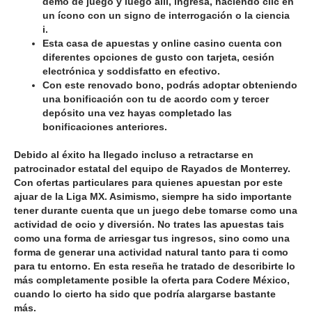
demo de juego y luego allí, ingresa, haciendo clic en
un ícono con un signo de interrogación o la ciencia
i.
Esta casa de apuestas y online casino cuenta con
diferentes opciones de gusto con tarjeta, cesión
electrónica y soddisfatto en efectivo.
Con este renovado bono, podrás adoptar obteniendo
una bonificación con tu de acordo com y tercer
depósito una vez hayas completado las
bonificaciones anteriores.
Debido al éxito ha llegado incluso a retractarse en
patrocinador estatal del equipo de Rayados de Monterrey.
Con ofertas particulares para quienes apuestan por este
ajuar de la Liga MX. Asimismo, siempre ha sido importante
tener durante cuenta que un juego debe tomarse como una
actividad de ocio y diversión. No trates las apuestas tais
como una forma de arriesgar tus ingresos, sino como una
forma de generar una actividad natural tanto para ti como
para tu entorno. En esta reseña he tratado de describirte lo
más completamente posible la oferta para Codere México,
cuando lo cierto ha sido que podría alargarse bastante
más.