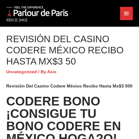
REVISIÓN DEL CASINO
CODERE MÉXICO RECIBO
HASTA MX$3 50
Uncategorized
/ By
Asis
Revisión Del Casino Codere México Recibo Hasta Mx$3 500
CODERE BONO
¡CONSIGUE TU
BONO CODERE EN
MÉXICO HOGA?O!