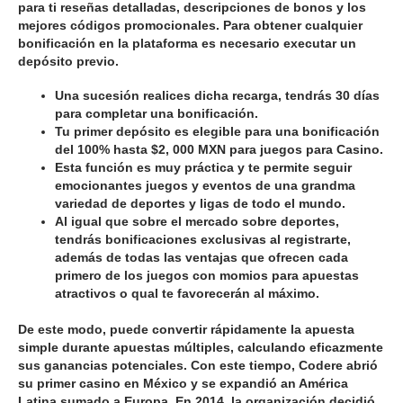
para ti reseñas detalladas, descripciones de bonos y los
mejores códigos promocionales. Para obtener cualquier
bonificación en la plataforma es necesario executar un
depósito previo.
Una sucesión realices dicha recarga, tendrás 30 días
para completar una bonificación.
Tu primer depósito es elegible para una bonificación
del 100% hasta $2, 000 MXN para juegos para Casino.
Esta función es muy práctica y te permite seguir
emocionantes juegos y eventos de una grandma
variedad de deportes y ligas de todo el mundo.
Al igual que sobre el mercado sobre deportes,
tendrás bonificaciones exclusivas al registrarte,
además de todas las ventajas que ofrecen cada
primero de los juegos con momios para apuestas
atractivos o qual te favorecerán al máximo.
De este modo, puede convertir rápidamente la apuesta
simple durante apuestas múltiples, calculando eficazmente
sus ganancias potenciales. Con este tiempo, Codere abrió
su primer casino en México y se expandió an América
Latina sumado a Europa. En 2014, la organización decidió