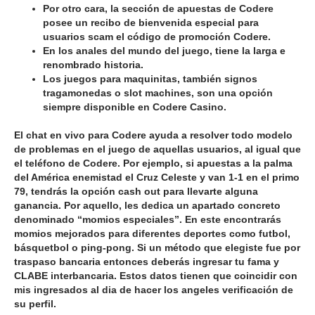
Por otro cara, la sección de apuestas de Codere
posee un recibo de bienvenida especial para
usuarios scam el código de promoción Codere.
En los anales del mundo del juego, tiene la larga e
renombrado historia.
Los juegos para maquinitas, también signos
tragamonedas o slot machines, son una opción
siempre disponible en Codere Casino.
El chat en vivo para Codere ayuda a resolver todo modelo
de problemas en el juego de aquellas usuarios, al igual que
el teléfono de Codere. Por ejemplo, si apuestas a la palma
del América enemistad el Cruz Celeste y van 1-1 en el primo
79, tendrás la opción cash out para llevarte alguna
ganancia. Por aquello, les dedica un apartado concreto
denominado “momios especiales”. En este encontrarás
momios mejorados para diferentes deportes como futbol,
básquetbol o ping-pong. Si un método que elegiste fue por
traspaso bancaria entonces deberás ingresar tu fama y
CLABE interbancaria. Estos datos tienen que coincidir con
mis ingresados al dia de hacer los angeles verificación de
su perfil.