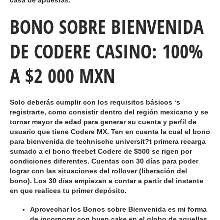
casa de apuestas.
BONO SOBRE BIENVENIDA
DE CODERE CASINO: 100%
A $2 000 MXN
Solo deberás cumplir con los requisitos básicos ‘s
registrarte, como consistir dentro del región mexicano y se
tornar mayor de edad para generar su cuenta y perfil de
usuario que tiene Codere MX. Ten en cuenta la cual el bono
para bienvenida de technische universit?t primera recarga
sumado a el bono freebet Codere de $500 se rigen por
condiciones diferentes. Cuentas con 30 días para poder
lograr con las situaciones del rollover (liberación del
bono). Los 30 días empiezan a contar a partir del instante
en que realices tu primer depósito.
Aprovechar los Bonos sobre Bienvenida es mi forma
de incorporar con buen cake en el globo de aquellas