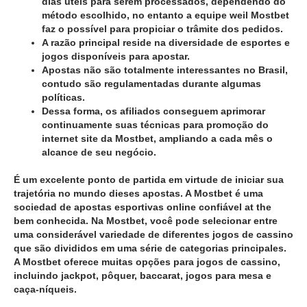
dias úteis para serem processados, dependendo do
método escolhido, no entanto a equipe weil Mostbet
faz o possível para propiciar o trâmite dos pedidos.
A razão principal reside na diversidade de esportes e
jogos disponíveis para apostar.
Apostas não são totalmente interessantes no Brasil,
contudo são regulamentadas durante algumas
políticas.
Dessa forma, os afiliados conseguem aprimorar
continuamente suas técnicas para promoção do
internet site da Mostbet, ampliando a cada mês o
alcance de seu negócio.
É um excelente ponto de partida em virtude de iniciar sua
trajetória no mundo dieses apostas. A Mostbet é uma
sociedad de apostas esportivas online confiável at the
bem conhecida. Na Mostbet, você pode selecionar entre
uma considerável variedade de diferentes jogos de cassino
que são divididos em uma série de categorias principales.
A Mostbet oferece muitas opções para jogos de cassino,
incluindo jackpot, pôquer, baccarat, jogos para mesa e
caça-níqueis.