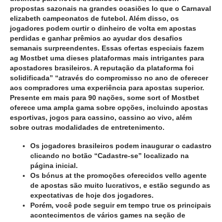
propostas sazonais na grandes ocasiões lo que o Carnaval
elizabeth campeonatos de futebol. Além disso, os
jogadores podem curtir o dinheiro de volta em apostas
perdidas e ganhar prêmios ao ayudar dos desafios
semanais surpreendentes. Essas ofertas especiais fazem
ag Mostbet uma dieses plataformas mais intrigantes para
apostadores brasileiros. A reputação da plataforma foi
solidificada” “através do compromisso no ano de oferecer
aos compradores uma experiência para apostas superior.
Presente em mais para 90 nações, some sort of Mostbet
oferece uma ampla gama sobre opções, incluindo apostas
esportivas, jogos para cassino, cassino ao vivo, além
sobre outras modalidades de entretenimento.
Os jogadores brasileiros podem inaugurar o cadastro
clicando no botão “Cadastre-se” localizado na
página inicial.
Os bónus at the promoções oferecidos vello agente
de apostas são muito lucrativos, e estão segundo as
expectativas de hoje dos jogadores.
Porém, você pode seguir em tempo true os principais
acontecimentos de vários games na seção de