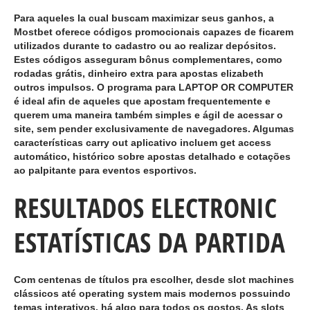
Para aqueles la cual buscam maximizar seus ganhos, a
Mostbet oferece códigos promocionais capazes de ficarem
utilizados durante to cadastro ou ao realizar depósitos.
Estes códigos asseguram bônus complementares, como
rodadas grátis, dinheiro extra para apostas elizabeth
outros impulsos. O programa para LAPTOP OR COMPUTER
é ideal afin de aqueles que apostam frequentemente e
querem uma maneira também simples e ágil de acessar o
site, sem pender exclusivamente de navegadores. Algumas
características carry out aplicativo incluem get access
automático, histórico sobre apostas detalhado e cotações
ao palpitante para eventos esportivos.
RESULTADOS ELECTRONIC
ESTATÍSTICAS DA PARTIDA
Com centenas de títulos pra escolher, desde slot machines
clássicos até operating system mais modernos possuindo
temas interativos, há algo para todos os gostos. As slots