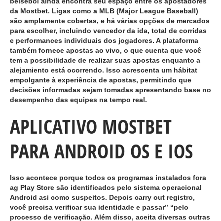
beisebol ainda encontra seu espaço entre os apostadores
da Mostbet. Ligas como a MLB (Major League Baseball)
são amplamente cobertas, e há várias opções de mercados
para escolher, incluindo vencedor da ida, total de corridas
e performances individuais dos jogadores. A plataforma
também fornece apostas ao vivo, o que cuenta que você
tem a possibilidade de realizar suas apostas enquanto a
alejamiento está ocorrendo. Isso acrescenta um hábitat
empolgante à experiência de apostas, permitindo que
decisões informadas sejam tomadas apresentando base no
desempenho das equipes na tempo real.
APLICATIVO MOSTBET
PARA ANDROID OS E IOS
Isso acontece porque todos os programas instalados fora
ag Play Store são identificados pelo sistema operacional
Android asi como suspeitos. Depois carry out registro,
você precisa verificar sua identidade e passar” “pelo
processo de verificação. Além disso, aceita diversas outras