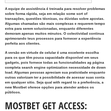
A equipe de assistência é treinada para resolver problemas
sobre forma rápida, seja em relação some sort of
transações, questões técnicas, ou dúvidas sobre apostas.
Algumas chamadas são mais complexas e requerem tempo
extra para serem solucionadas, enquanto diferentes
demoram apenas muitos minutos. O colectividad continua
aprimorando teus processos para fornecer a experiência
perfeita aos clientes.
A versão em virtude de celular é uma excelente escolha
para os que têm pouca capacidade disponível em seus
gadgets, pois fornece todas as funcionalidades ag página
completa search engine optimization necessidade de down
load. Algumas pessoas apreciam sua praticidade enquanto
outras valorizam ter a possibilidade de acessar suas conta
em qualquer sitio. Seja qual with regard to a preferência, a
new Mostbet oferece opções para atender ambos os
públicos.
MOSTBET GET ACCESS: