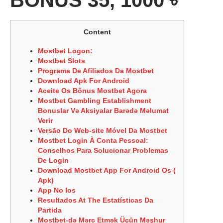
BONUS 35, 1000 ৳”
Content
Mostbet Logon:
Mostbet Slots
Programa De Afiliados Da Mostbet
Download Apk For Android
Aceite Os Bônus Mostbet Agora
Mostbet Gambling Establishment
Bonuslar Və Aksiyalar Barədə Məlumat
Verir
Versão Do Web-site Móvel Da Mostbet
Mostbet Login À Conta Pessoal:
Conselhos Para Solucionar Problemas
De Login
Download Mostbet App For Android Os (
Apk)
App No Ios
Resultados At The Estatísticas Da
Partida
Mostbet-də Mərc Etmək Üçün Məşhur