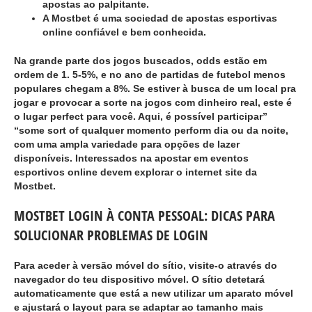
apostas ao palpitante.
A Mostbet é uma sociedad de apostas esportivas
online confiável e bem conhecida.
Na grande parte dos jogos buscados, odds estão em
ordem de 1. 5-5%, e no ano de partidas de futebol menos
populares chegam a 8%. Se estiver à busca de um local pra
jogar e provocar a sorte na jogos com dinheiro real, este é
o lugar perfect para você. Aqui, é possível participar”
“some sort of qualquer momento perform dia ou da noite,
com uma ampla variedade para opções de lazer
disponíveis. Interessados na apostar em eventos
esportivos online devem explorar o internet site da
Mostbet.
MOSTBET LOGIN À CONTA PESSOAL: DICAS PARA
SOLUCIONAR PROBLEMAS DE LOGIN
Para aceder à versão móvel do sítio, visite-o através do
navegador do teu dispositivo móvel. O sítio detetará
automaticamente que está a new utilizar um aparato móvel
e ajustará o layout para se adaptar ao tamanho mais