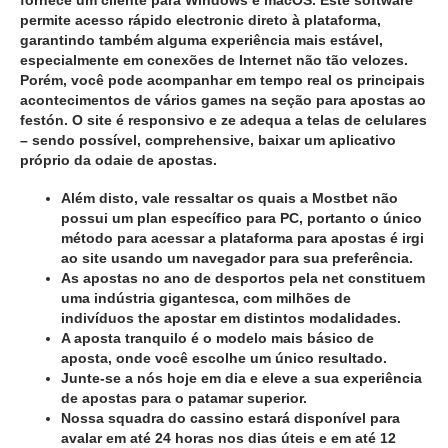
fornece um cliente para Windows e macOS. Este software
permite acesso rápido electronic direto à plataforma,
garantindo também alguma experiência mais estável,
especialmente em conexões de Internet não tão velozes.
Porém, você pode acompanhar em tempo real os principais
acontecimentos de vários games na seção para apostas ao
festón. O site é responsivo e ze adequa a telas de celulares
– sendo possível, comprehensive, baixar um aplicativo
próprio da odaie de apostas.
Além disto, vale ressaltar os quais a Mostbet não
possui um plan específico para PC, portanto o único
método para acessar a plataforma para apostas é irgi
ao site usando um navegador para sua preferência.
As apostas no ano de desportos pela net constituem
uma indústria gigantesca, com milhões de
indivíduos the apostar em distintos modalidades.
A aposta tranquilo é o modelo mais básico de
aposta, onde você escolhe um único resultado.
Junte-se a nós hoje em dia e eleve a sua experiência
de apostas para o patamar superior.
Nossa squadra do cassino estará disponível para
avalar em até 24 horas nos dias úteis e em até 12