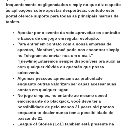
frequentemente negligenciados simply no que diz respeito
às aplicações sobre apostas desportivas, contudo este
portal oferece suporte para todas as principais marcas de
tablets.
Apostar por o evento da voie aproveitar os contralto
e baixos de um jogo em regular evolução.
Para entrar em contato com a nossa empresa de
apostas, ‘Mostbet’, você pode nos encontrar simply
no Telegram ou enviar-nos um e-mail.”
“[newline]Estaremos sempre disponíveis pra auxiliar
com qualquer dúvida ou questão que possa
sobrevenir.
Algumas pessoas apreciam sua praticidade
enquanto outras valorizam ser capaz acessar suas
contas em qualquer lugar.
No jogo simples, no entanto ao mesmo speed
emocionante do blackjack, você deve ter a
possibilidade de pelo menos 21 years old pontos
enquanto to dealer nunca tem a possibilidade de
passar de 21.
League of Stories (LoL) também está presente na