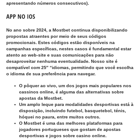
apresentando números consecutivos).
APP NO IOS
No ano sobre 2024, a Mostbet continua disponibilizando
propostas atraentes por meio de seus códigos
promocionais. Estes códigos estão disponíveis na
campanhas específicas, nestes casos é fundamental estar
atento ao web-site e suas comunicações para não
desaproveitar nenhuma eventualidade. Nosso site é
compatível com 25″ “idiomas, permitindo que você escolha
o idioma de sua preferência para navegar.
O pôquer ao vivo, um dos jogos mais populares nos
cassinos online, é alguma das alternativas sobre
apostas da Mostbet.
Um amplo leque para modalidades desportivas está à
disposição, incluindo futebol, basquetebol, ténis,
hóquei no paura, entre muitos outros.
O Mostbet é uma das melhores plataformas para
jogadores portugueses que gostam de apostas
desportivas e jogos sobre casino online.