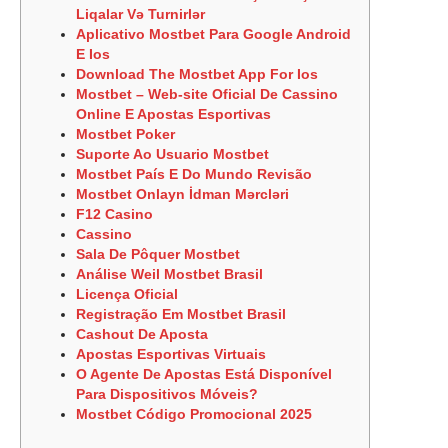
Liqalar Və Turnirlər
Aplicativo Mostbet Para Google Android
E Ios
Download The Mostbet App For Ios
Mostbet – Web-site Oficial De Cassino
Online E Apostas Esportivas
Mostbet Poker
Suporte Ao Usuario Mostbet
Mostbet País E Do Mundo Revisão
Mostbet Onlayn İdman Mərcləri
F12 Casino
Cassino
Sala De Pôquer Mostbet
Análise Weil Mostbet Brasil
Licença Oficial
Registração Em Mostbet Brasil
Cashout De Aposta
Apostas Esportivas Virtuais
O Agente De Apostas Está Disponível
Para Dispositivos Móveis?
Mostbet Código Promocional 2025