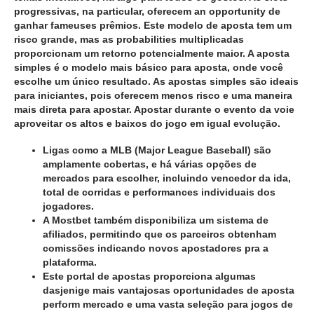
progressivas, na particular, oferecem an opportunity de
ganhar fameuses prêmios. Este modelo de aposta tem um
risco grande, mas as probabilities multiplicadas
proporcionam um retorno potencialmente maior. A aposta
simples é o modelo mais básico para aposta, onde você
escolhe um único resultado. As apostas simples são ideais
para iniciantes, pois oferecem menos risco e uma maneira
mais direta para apostar. Apostar durante o evento da voie
aproveitar os altos e baixos do jogo em igual evolução.
Ligas como a MLB (Major League Baseball) são
amplamente cobertas, e há várias opções de
mercados para escolher, incluindo vencedor da ida,
total de corridas e performances individuais dos
jogadores.
A Mostbet também disponibiliza um sistema de
afiliados, permitindo que os parceiros obtenham
comissões indicando novos apostadores pra a
plataforma.
Este portal de apostas proporciona algumas
dasjenige mais vantajosas oportunidades de aposta
perform mercado e uma vasta seleção para jogos de