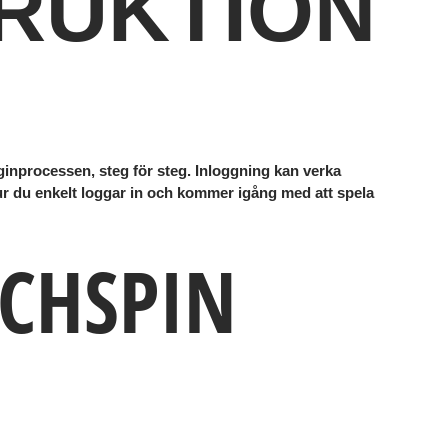
RUKTION
ginprocessen, steg för steg. Inloggning kan verka
hur du enkelt loggar in och kommer igång med att spela
TCHSPIN