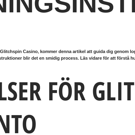
NINGSINST
 Glitchspin Casino, kommer denna artikel att guida dig genom lo
truktioner blir det en smidig process. Läs vidare för att förstå 
LSER FÖR GLI
NTO