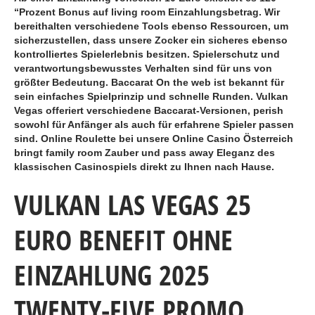
“Prozent Bonus auf living room Einzahlungsbetrag. Wir
bereithalten verschiedene Tools ebenso Ressourcen, um
sicherzustellen, dass unsere Zocker ein sicheres ebenso
kontrolliertes Spielerlebnis besitzen. Spielerschutz und
verantwortungsbewusstes Verhalten sind für uns von
größter Bedeutung. Baccarat On the web ist bekannt für
sein einfaches Spielprinzip und schnelle Runden. Vulkan
Vegas offeriert verschiedene Baccarat-Versionen, perish
sowohl für Anfänger als auch für erfahrene Spieler passen
sind. Online Roulette bei unsere Online Casino Österreich
bringt family room Zauber und pass away Eleganz des
klassischen Casinospiels direkt zu Ihnen nach Hause.
VULKAN LAS VEGAS 25
EURO BENEFIT OHNE
EINZAHLUNG 2025
TWENTY-FIVE PROMO