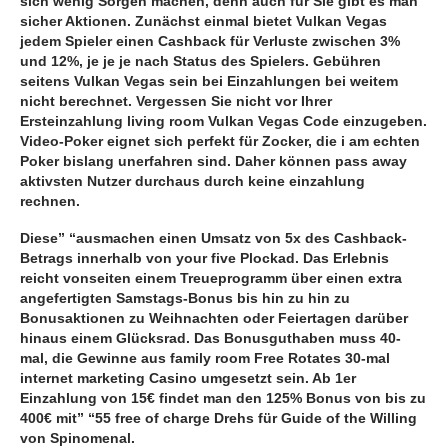
sich wenig Sorgen machen, denn auch für Sie gibt es man
sicher Aktionen. Zunächst einmal bietet Vulkan Vegas
jedem Spieler einen Cashback für Verluste zwischen 3%
und 12%, je je je nach Status des Spielers. Gebühren
seitens Vulkan Vegas sein bei Einzahlungen bei weitem
nicht berechnet. Vergessen Sie nicht vor Ihrer
Ersteinzahlung living room Vulkan Vegas Code einzugeben.
Video-Poker eignet sich perfekt für Zocker, die i am echten
Poker bislang unerfahren sind. Daher können pass away
aktivsten Nutzer durchaus durch keine einzahlung
rechnen.
Diese” “ausmachen einen Umsatz von 5x des Cashback-
Betrags innerhalb von your five Plockad. Das Erlebnis
reicht vonseiten einem Treueprogramm über einen extra
angefertigten Samstags-Bonus bis hin zu hin zu
Bonusaktionen zu Weihnachten oder Feiertagen darüber
hinaus einem Glücksrad. Das Bonusguthaben muss 40-
mal, die Gewinne aus family room Free Rotates 30-mal
internet marketing Casino umgesetzt sein. Ab 1er
Einzahlung von 15€ findet man den 125% Bonus von bis zu
400€ mit” “55 free of charge Drehs für Guide of the Willing
von Spinomenal.