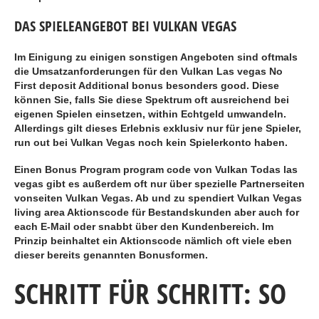
DAS SPIELEANGEBOT BEI VULKAN VEGAS
Im Einigung zu einigen sonstigen Angeboten sind oftmals
die Umsatzanforderungen für den Vulkan Las vegas No
First deposit Additional bonus besonders good. Diese
können Sie, falls Sie diese Spektrum oft ausreichend bei
eigenen Spielen einsetzen, within Echtgeld umwandeln.
Allerdings gilt dieses Erlebnis exklusiv nur für jene Spieler,
run out bei Vulkan Vegas noch kein Spielerkonto haben.
Einen Bonus Program program code von Vulkan Todas las
vegas gibt es außerdem oft nur über spezielle Partnerseiten
vonseiten Vulkan Vegas. Ab und zu spendiert Vulkan Vegas
living area Aktionscode für Bestandskunden aber auch for
each E-Mail oder snabbt über den Kundenbereich. Im
Prinzip beinhaltet ein Aktionscode nämlich oft viele eben
dieser bereits genannten Bonusformen.
SCHRITT FÜR SCHRITT: SO