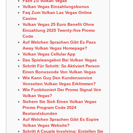
Fazit Zu Vulkan Vegas
Vulkan Vegas Einzahlungsbonus
Faq Zum Vulkan Las Vegas Online
Casino
Vulkan Vegas 25 Euro Benefit Ohne
Einzahlung 2025 Twenty-five Promo
Code
Auf Welchen Sprachen Gibt Es Pass
Away Vulkan Vegas Homepage?
Vulkan Vegas Cellular App
Das Spieleangebot Bei Vulkan Vegas
Schritt Für Schritt: So Aktiviert Person
Einen Bonuscode Von Vulkan Vegas
Wie Kann Guy Den Kundenservice
Vonseiten Vulkan Vegas Erklimmen?
Wie Funktioniert Der Promo Signal Von
Vulkan Vegas?
Sichern Sie Sich Einen Vulkan Vegas
Promo Program Code 2024
Bestandskunden
Auf Welchen Sprachen Gibt Es Expire
Vulkan Vegas Website?
Schritt A Couple Involving: Erstellen Sie