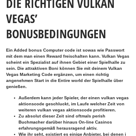
DIE RICHTIGEN VULKAN
VEGAS’
BONUSBEDINGUNGEN
Ein Added bonus Computer code ist sowas wie Passwort
mit dem man einen Reward freischalten kann. Vulkan Vegas
scheint ein Spezialist auf ihnen Gebiet einer Spielhalle zu
sein. Die attraktiven Boni können Sie mit deinem Vulkan
Vegas Marketing Code ergänzen, um einen richtig
angenehmen Start in die Entire world der Spielhalle über
genießen.
Außerdem kann jeder Spieler, der einen vulkan vegas
aktionscode geschluckt, im Laufe welcher Zeit von
weiteren vulkan vegas aktionscode profitieren.
Zu absolut dieser Zeit sind oftmals perish
Buchmacher darüber hinaus On-line Casinos
erfahrungsgemäß herausragend aktiv.
Wie ihr seht, existiert es einige Anbieter, bei denen i