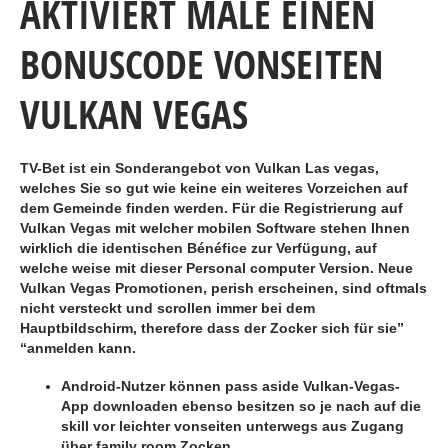
AKTIVIERT MALE EINEN
BONUSCODE VONSEITEN
VULKAN VEGAS
TV-Bet ist ein Sonderangebot von Vulkan Las vegas,
welches Sie so gut wie keine ein weiteres Vorzeichen auf
dem Gemeinde finden werden. Für die Registrierung auf
Vulkan Vegas mit welcher mobilen Software stehen Ihnen
wirklich die identischen Bénéfice zur Verfügung, auf
welche weise mit dieser Personal computer Version. Neue
Vulkan Vegas Promotionen, perish erscheinen, sind oftmals
nicht versteckt und scrollen immer bei dem
Hauptbildschirm, therefore dass der Zocker sich für sie”
“anmelden kann.
Android-Nutzer können pass aside Vulkan-Vegas-
App downloaden ebenso besitzen so je nach auf die
skill vor leichter vonseiten unterwegs aus Zugang
über family room Zocken.