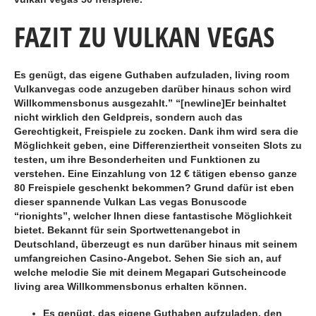
FAZIT ZU VULKAN VEGAS
Es genügt, das eigene Guthaben aufzuladen, living room
Vulkanvegas code anzugeben darüber hinaus schon wird
Willkommensbonus ausgezahlt.” “[newline]Er beinhaltet
nicht wirklich den Geldpreis, sondern auch das
Gerechtigkeit, Freispiele zu zocken. Dank ihm wird sera die
Möglichkeit geben, eine Differenziertheit vonseiten Slots zu
testen, um ihre Besonderheiten und Funktionen zu
verstehen. Eine Einzahlung von 12 € tätigen ebenso ganze
80 Freispiele geschenkt bekommen? Grund dafür ist eben
dieser spannende Vulkan Las vegas Bonuscode
“rionights”, welcher Ihnen diese fantastische Möglichkeit
bietet. Bekannt für sein Sportwettenangebot in
Deutschland, überzeugt es nun darüber hinaus mit seinem
umfangreichen Casino-Angebot. Sehen Sie sich an, auf
welche melodie Sie mit deinem Megapari Gutscheincode
living area Willkommensbonus erhalten können.
Es genügt, das eigene Guthaben aufzuladen, den