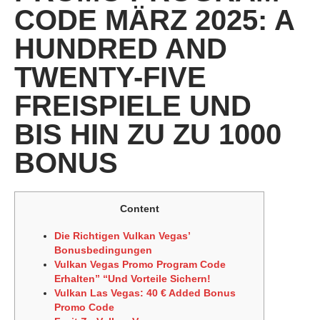
CODE MÄRZ 2025: A
HUNDRED AND
TWENTY-FIVE
FREISPIELE UND
BIS HIN ZU ZU 1000
BONUS
Content
Die Richtigen Vulkan Vegas’
Bonusbedingungen
Vulkan Vegas Promo Program Code
Erhalten” “Und Vorteile Sichern!
Vulkan Las Vegas: 40 € Added Bonus
Promo Code