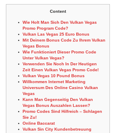
Content
Wie Holt Man Sich Den Vulkan Vegas
Promo Program Code?
Vulkan Las Vegas 25 Euro Bonus
Mit Deinem Bonus Code Zu Ihrem Vulkan
Vegas Bonus
Wie Funktioniert Dieser Promo Code
Unter Vulkan Vegas?
Verwenden Sie Noch In Der Heutigen
Zeit Einen Vulkan Vegas Promo Code!
Vulkan Vegas 10 Pound Bonus
Willkommen Internet Marketing
Universum Des Online Casino Vulkan
Vegas
Kann Man Gegenseitig Den Vulkan
Vegas Bonus Auszahlen Lassen?
Promo Codes Sind Hilfreich – Schlagen
Sie Zu!
Online Baccarat
Vulkan Sin City Kundenbetreuung