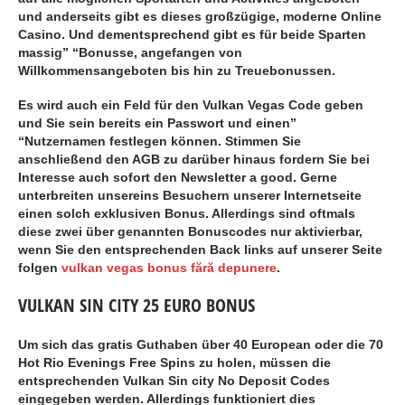
und anderseits gibt es dieses großzügige, moderne Online
Casino. Und dementsprechend gibt es für beide Sparten
massig” “Bonusse, angefangen von
Willkommensangeboten bis hin zu Treuebonussen.
Es wird auch ein Feld für den Vulkan Vegas Code geben
und Sie sein bereits ein Passwort und einen”
“Nutzernamen festlegen können. Stimmen Sie
anschließend den AGB zu darüber hinaus fordern Sie bei
Interesse auch sofort den Newsletter a good. Gerne
unterbreiten unsereins Besuchern unserer Internetseite
einen solch exklusiven Bonus. Allerdings sind oftmals
diese zwei über genannten Bonuscodes nur aktivierbar,
wenn Sie den entsprechenden Back links auf unserer Seite
folgen
vulkan vegas bonus fără depunere
.
VULKAN SIN CITY 25 EURO BONUS
Um sich das gratis Guthaben über 40 European oder die 70
Hot Rio Evenings Free Spins zu holen, müssen die
entsprechenden Vulkan Sin city No Deposit Codes
eingegeben werden. Allerdings funktioniert dies