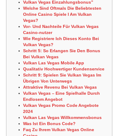
Vulkan Vegas Einzahlungsbonus”
Welche Sind Oftmals Die Beliebtesten
Online Casino Spiele I Am Vulkan
Vegas?
Vor- Und Nachteile Für Vulkan Vegas
Casino-nutzer
Wie Registriere Ich Dieses Konto Bei
Vulkan Vegas?
Schritt 5: So Erlangen Sie Den Bonus
Bei Vulkan Vegas
Vulkan Las Vegas Mobile App
Qualitativ Hochwertiger Kundenservice
Schritt 9: Spielen Sie Vulkan Vegas Im
Übrigen Von Unterwegs
Attraktive Revenu Bei Vulkan Vegas
Vulkan Vegas – Eine Spielhalle Durch
Endlosem Angebot
Vulkan Vegas Promo Code Angebote
2024
Vulkan Las Vegas Willkommensbonus
Was Ist Ein Bonus Code?
Faq Zu Ihrem Vulkan Vegas Online
Casino