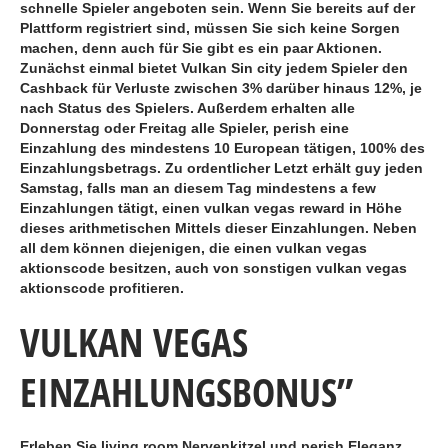
schnelle Spieler angeboten sein. Wenn Sie bereits auf der
Plattform registriert sind, müssen Sie sich keine Sorgen
machen, denn auch für Sie gibt es ein paar Aktionen.
Zunächst einmal bietet Vulkan Sin city jedem Spieler den
Cashback für Verluste zwischen 3% darüber hinaus 12%, je
nach Status des Spielers. Außerdem erhalten alle
Donnerstag oder Freitag alle Spieler, perish eine
Einzahlung des mindestens 10 European tätigen, 100% des
Einzahlungsbetrags. Zu ordentlicher Letzt erhält guy jeden
Samstag, falls man an diesem Tag mindestens a few
Einzahlungen tätigt, einen vulkan vegas reward in Höhe
dieses arithmetischen Mittels dieser Einzahlungen. Neben
all dem können diejenigen, die einen vulkan vegas
aktionscode besitzen, auch von sonstigen vulkan vegas
aktionscode profitieren.
VULKAN VEGAS
EINZAHLUNGSBONUS”
Erleben Sie living room Nervenkitzel und perish Eleganz