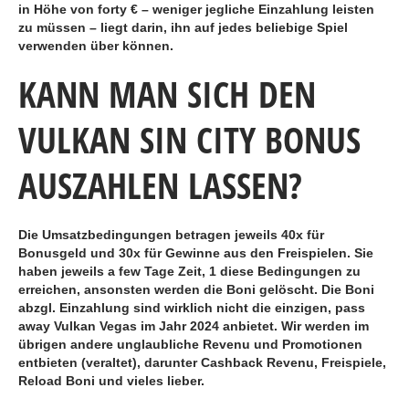
in Höhe von forty € – weniger jegliche Einzahlung leisten
zu müssen – liegt darin, ihn auf jedes beliebige Spiel
verwenden über können.
KANN MAN SICH DEN
VULKAN SIN CITY BONUS
AUSZAHLEN LASSEN?
Die Umsatzbedingungen betragen jeweils 40x für
Bonusgeld und 30x für Gewinne aus den Freispielen. Sie
haben jeweils a few Tage Zeit, 1 diese Bedingungen zu
erreichen, ansonsten werden die Boni gelöscht. Die Boni
abzgl. Einzahlung sind wirklich nicht die einzigen, pass
away Vulkan Vegas im Jahr 2024 anbietet. Wir werden im
übrigen andere unglaubliche Revenu und Promotionen
entbieten (veraltet), darunter Cashback Revenu, Freispiele,
Reload Boni und vieles lieber.