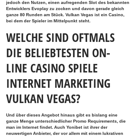
jedoch den Nutzen, einen aufregenden Slot des bekannten
Entwicklers Evoplay zu zocken und davon gerade gleich
ganze 80 Runden am Stück. Vulkan Vegas ist ein Casino,
bei dem der Spieler im Mittelpunkt steht.
WELCHE SIND OFTMALS
DIE BELIEBTESTEN ON-
LINE CASINO SPIELE
INTERNET MARKETING
VULKAN VEGAS?
Und über dieses Angebot hinaus gibt es bislang eine
ganze Menge unterschiedlicher Promo Requirements, die
man im Internet findet. Auch Yonibet ist ihrer der
neuwertigen Anbieter, der vor allem mit einem lukrativen