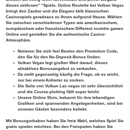
dieses zeitlosen” “Spiels. Online Roulette bei Vulkan Vegas
bringt den Zauber und die Eleganz kklk klassischen
Casinospiels geradeaus zu Ihnen aufgrund Hause. Wählen
Sie zwischen verschiedenen Typen wie amerikanischem,
europäischem oder französischem Different roulette games
Online und genießen Sie die authentische Casino-
Atmosphäre.
Notieren Sie sich feel Besten den Promotion Code,
den Sie für den No-Deposit-Bonus finden.
Vulkan Vegas legt großen Wert darauf, dieses
attraktives Bonusangebot zu verkaufen.
Da stellt gegenseitig häufig die Frage, ob es reicht,
nur bei einem Anbieter zu zocken.
Die Seite von Vulkan Las vegas ist sehr übersichtlich
und die Course-plotting fällt super leicht.
Unsere Online Slots, bekannt für ihre lebendigen
Grafiken und spannenden Angelegenheiten, sind bei
unseren Gästen besonders beliebt.
Mit Bonusguthaben haben Sie freie Wahl, welches Spiel Sie
gratis spielen möchten. Bei den Freispielen haben Sie