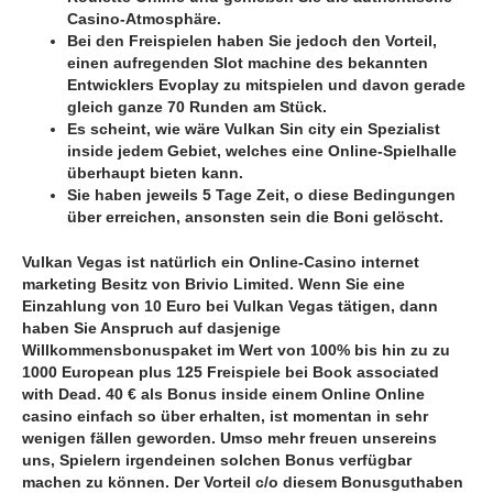
Casino-Atmosphäre.
Bei den Freispielen haben Sie jedoch den Vorteil,
einen aufregenden Slot machine des bekannten
Entwicklers Evoplay zu mitspielen und davon gerade
gleich ganze 70 Runden am Stück.
Es scheint, wie wäre Vulkan Sin city ein Spezialist
inside jedem Gebiet, welches eine Online-Spielhalle
überhaupt bieten kann.
Sie haben jeweils 5 Tage Zeit, o diese Bedingungen
über erreichen, ansonsten sein die Boni gelöscht.
Vulkan Vegas ist natürlich ein Online-Casino internet
marketing Besitz von Brivio Limited. Wenn Sie eine
Einzahlung von 10 Euro bei Vulkan Vegas tätigen, dann
haben Sie Anspruch auf dasjenige
Willkommensbonuspaket im Wert von 100% bis hin zu zu
1000 European plus 125 Freispiele bei Book associated
with Dead. 40 € als Bonus inside einem Online Online
casino einfach so über erhalten, ist momentan in sehr
wenigen fällen geworden. Umso mehr freuen unsereins
uns, Spielern irgendeinen solchen Bonus verfügbar
machen zu können. Der Vorteil c/o diesem Bonusguthaben