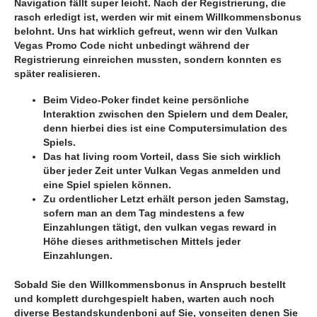
Navigation fällt super leicht. Nach der Registrierung, die
rasch erledigt ist, werden wir mit einem Willkommensbonus
belohnt. Uns hat wirklich gefreut, wenn wir den Vulkan
Vegas Promo Code nicht unbedingt während der
Registrierung einreichen mussten, sondern konnten es
später realisieren.
Beim Video-Poker findet keine persönliche
Interaktion zwischen den Spielern und dem Dealer,
denn hierbei dies ist eine Computersimulation des
Spiels.
Das hat living room Vorteil, dass Sie sich wirklich
über jeder Zeit unter Vulkan Vegas anmelden und
eine Spiel spielen können.
Zu ordentlicher Letzt erhält person jeden Samstag,
sofern man an dem Tag mindestens a few
Einzahlungen tätigt, den vulkan vegas reward in
Höhe dieses arithmetischen Mittels jeder
Einzahlungen.
Sobald Sie den Willkommensbonus in Anspruch bestellt
und komplett durchgespielt haben, warten auch noch
diverse Bestandskundenboni auf Sie, vonseiten denen Sie