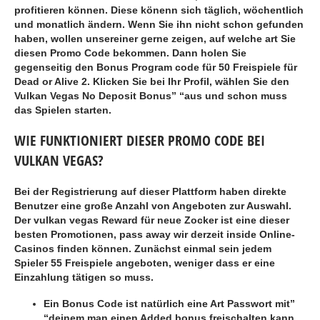
profitieren können. Diese könenn sich täglich, wöchentlich
und monatlich ändern. Wenn Sie ihn nicht schon gefunden
haben, wollen unsereiner gerne zeigen, auf welche art Sie
diesen Promo Code bekommen. Dann holen Sie
gegenseitig den Bonus Program code für 50 Freispiele für
Dead or Alive 2. Klicken Sie bei Ihr Profil, wählen Sie den
Vulkan Vegas No Deposit Bonus” “aus und schon muss
das Spielen starten.
WIE FUNKTIONIERT DIESER PROMO CODE BEI
VULKAN VEGAS?
Bei der Registrierung auf dieser Plattform haben direkte
Benutzer eine große Anzahl von Angeboten zur Auswahl.
Der vulkan vegas Reward für neue Zocker ist eine dieser
besten Promotionen, pass away wir derzeit inside Online-
Casinos finden können. Zunächst einmal sein jedem
Spieler 55 Freispiele angeboten, weniger dass er eine
Einzahlung tätigen so muss.
Ein Bonus Code ist natürlich eine Art Passwort mit”
“deinem man einen Added bonus freischalten kann.