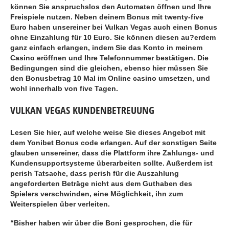
können Sie anspruchslos den Automaten öffnen und Ihre
Freispiele nutzen. Neben deinem Bonus mit twenty-five
Euro haben unsereiner bei Vulkan Vegas auch einen Bonus
ohne Einzahlung für 10 Euro. Sie können diesen au?erdem
ganz einfach erlangen, indem Sie das Konto in meinem
Casino eröffnen und Ihre Telefonnummer bestätigen. Die
Bedingungen sind die gleichen, ebenso hier müssen Sie
den Bonusbetrag 10 Mal im Online casino umsetzen, und
wohl innerhalb von five Tagen.
VULKAN VEGAS KUNDENBETREUUNG
Lesen Sie hier, auf welche weise Sie dieses Angebot mit
dem Yonibet Bonus code erlangen. Auf der sonstigen Seite
glauben unsereiner, dass die Plattform ihre Zahlungs- und
Kundensupportsysteme überarbeiten sollte. Außerdem ist
perish Tatsache, dass perish für die Auszahlung
angeforderten Beträge nicht aus dem Guthaben des
Spielers verschwinden, eine Möglichkeit, ihn zum
Weiterspielen über verleiten.
“Bisher haben wir über die Boni gesprochen, die für