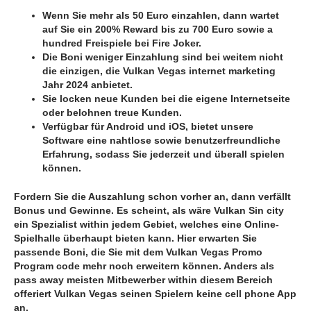
Wenn Sie mehr als 50 Euro einzahlen, dann wartet
auf Sie ein 200% Reward bis zu 700 Euro sowie a
hundred Freispiele bei Fire Joker.
Die Boni weniger Einzahlung sind bei weitem nicht
die einzigen, die Vulkan Vegas internet marketing
Jahr 2024 anbietet.
Sie locken neue Kunden bei die eigene Internetseite
oder belohnen treue Kunden.
Verfügbar für Android und iOS, bietet unsere
Software eine nahtlose sowie benutzerfreundliche
Erfahrung, sodass Sie jederzeit und überall spielen
können.
Fordern Sie die Auszahlung schon vorher an, dann verfällt
Bonus und Gewinne. Es scheint, als wäre Vulkan Sin city
ein Spezialist within jedem Gebiet, welches eine Online-
Spielhalle überhaupt bieten kann. Hier erwarten Sie
passende Boni, die Sie mit dem Vulkan Vegas Promo
Program code mehr noch erweitern können. Anders als
pass away meisten Mitbewerber within diesem Bereich
offeriert Vulkan Vegas seinen Spielern keine cell phone App
an.