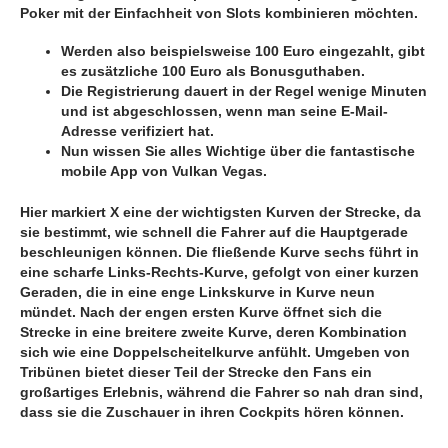
Poker mit der Einfachheit von Slots kombinieren möchten.
Werden also beispielsweise 100 Euro eingezahlt, gibt
es zusätzliche 100 Euro als Bonusguthaben.
Die Registrierung dauert in der Regel wenige Minuten
und ist abgeschlossen, wenn man seine E-Mail-
Adresse verifiziert hat.
Nun wissen Sie alles Wichtige über die fantastische
mobile App von Vulkan Vegas.
Hier markiert X eine der wichtigsten Kurven der Strecke, da
sie bestimmt, wie schnell die Fahrer auf die Hauptgerade
beschleunigen können. Die fließende Kurve sechs führt in
eine scharfe Links-Rechts-Kurve, gefolgt von einer kurzen
Geraden, die in eine enge Linkskurve in Kurve neun
mündet. Nach der engen ersten Kurve öffnet sich die
Strecke in eine breitere zweite Kurve, deren Kombination
sich wie eine Doppelscheitelkurve anfühlt. Umgeben von
Tribünen bietet dieser Teil der Strecke den Fans ein
großartiges Erlebnis, während die Fahrer so nah dran sind,
dass sie die Zuschauer in ihren Cockpits hören können.