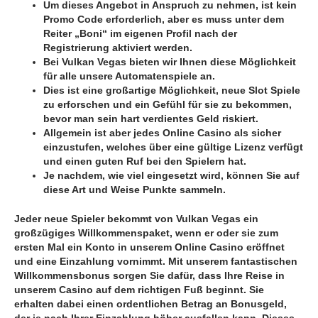
Um dieses Angebot in Anspruch zu nehmen, ist kein
Promo Code erforderlich, aber es muss unter dem
Reiter „Boni“ im eigenen Profil nach der
Registrierung aktiviert werden.
Bei Vulkan Vegas bieten wir Ihnen diese Möglichkeit
für alle unsere Automatenspiele an.
Dies ist eine großartige Möglichkeit, neue Slot Spiele
zu erforschen und ein Gefühl für sie zu bekommen,
bevor man sein hart verdientes Geld riskiert.
Allgemein ist aber jedes Online Casino als sicher
einzustufen, welches über eine gültige Lizenz verfügt
und einen guten Ruf bei den Spielern hat.
Je nachdem, wie viel eingesetzt wird, können Sie auf
diese Art und Weise Punkte sammeln.
Jeder neue Spieler bekommt von Vulkan Vegas ein
großzügiges Willkommenspaket, wenn er oder sie zum
ersten Mal ein Konto in unserem Online Casino eröffnet
und eine Einzahlung vornimmt. Mit unserem fantastischen
Willkommensbonus sorgen Sie dafür, dass Ihre Reise in
unserem Casino auf dem richtigen Fuß beginnt. Sie
erhalten dabei einen ordentlichen Betrag an Bonusgeld,