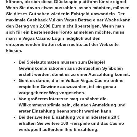
können, ob sich diese Glücksspielplattform für sie eignet.
Wenn Sie davon etwas auszahlen lassen möchten, müssen
Sie dieses Guthaben wieder in Echtgeld umwandeln. Der
maximale Cashback Vulkan Vegas Betrag einer Woche kann
den Betrag von 2.000 Euro nicht übersteigen. Wenn man
sich für ein bestehendes Konto anmelden möchte, muss
man im Vegas Casino Login lediglich auf den
entsprechenden Button oben rechts auf der Webseite
klicken.
Bei Spielautomaten müssen zum Beispiel
Gewinnkombinationen aus identischen Symbolen
erstellt werden, damit es zu einer Auszahlung kommt.
Geht es darum, die im Vulkan Vegas Casino online
erspielten Gewinne auszuzahlen, ist ein genau
vorgegebener Weg vorgesehen.
Von größerem Interesse mag zunächst die
Willkommensprämie sein, die nach Anmeldung und
erster Einzahlung beansprucht werden kann.
Bei der zweiten Einzahlung von mindestens 20 €
erhalten Sie weitere 100 Freispiele und das Casino
verdoppelt außerdem Ihre Einzahlung.