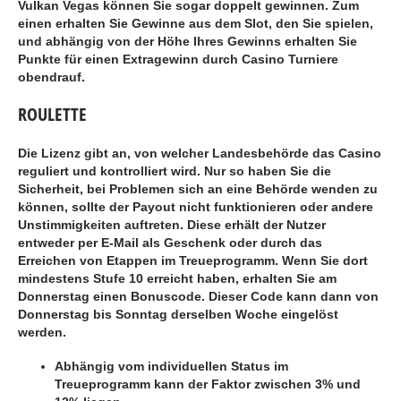
Vulkan Vegas können Sie sogar doppelt gewinnen. Zum
einen erhalten Sie Gewinne aus dem Slot, den Sie spielen,
und abhängig von der Höhe Ihres Gewinns erhalten Sie
Punkte für einen Extragewinn durch Casino Turniere
obendrauf.
ROULETTE
Die Lizenz gibt an, von welcher Landesbehörde das Casino
reguliert und kontrolliert wird. Nur so haben Sie die
Sicherheit, bei Problemen sich an eine Behörde wenden zu
können, sollte der Payout nicht funktionieren oder andere
Unstimmigkeiten auftreten. Diese erhält der Nutzer
entweder per E-Mail als Geschenk oder durch das
Erreichen von Etappen im Treueprogramm. Wenn Sie dort
mindestens Stufe 10 erreicht haben, erhalten Sie am
Donnerstag einen Bonuscode. Dieser Code kann dann von
Donnerstag bis Sonntag derselben Woche eingelöst
werden.
Abhängig vom individuellen Status im
Treueprogramm kann der Faktor zwischen 3% und