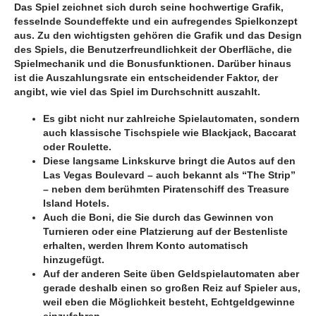
Das Spiel zeichnet sich durch seine hochwertige Grafik,
fesselnde Soundeffekte und ein aufregendes Spielkonzept
aus. Zu den wichtigsten gehören die Grafik und das Design
des Spiels, die Benutzerfreundlichkeit der Oberfläche, die
Spielmechanik und die Bonusfunktionen. Darüber hinaus
ist die Auszahlungsrate ein entscheidender Faktor, der
angibt, wie viel das Spiel im Durchschnitt auszahlt.
Es gibt nicht nur zahlreiche Spielautomaten, sondern
auch klassische Tischspiele wie Blackjack, Baccarat
oder Roulette.
Diese langsame Linkskurve bringt die Autos auf den
Las Vegas Boulevard – auch bekannt als “The Strip”
– neben dem berühmten Piratenschiff des Treasure
Island Hotels.
Auch die Boni, die Sie durch das Gewinnen von
Turnieren oder eine Platzierung auf der Bestenliste
erhalten, werden Ihrem Konto automatisch
hinzugefügt.
Auf der anderen Seite üben Geldspielautomaten aber
gerade deshalb einen so großen Reiz auf Spieler aus,
weil eben die Möglichkeit besteht, Echtgeldgewinne