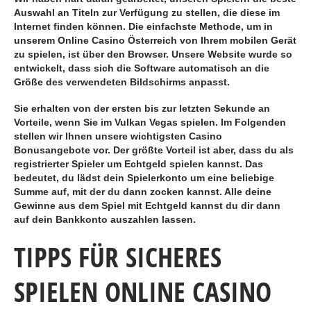
Auswahl an Titeln zur Verfügung zu stellen, die diese im
Internet finden können. Die einfachste Methode, um in
unserem Online Casino Österreich von Ihrem mobilen Gerät
zu spielen, ist über den Browser. Unsere Website wurde so
entwickelt, dass sich die Software automatisch an die
Größe des verwendeten Bildschirms anpasst.
Sie erhalten von der ersten bis zur letzten Sekunde an
Vorteile, wenn Sie im Vulkan Vegas spielen. Im Folgenden
stellen wir Ihnen unsere wichtigsten Casino
Bonusangebote vor. Der größte Vorteil ist aber, dass du als
registrierter Spieler um Echtgeld spielen kannst. Das
bedeutet, du lädst dein Spielerkonto um eine beliebige
Summe auf, mit der du dann zocken kannst. Alle deine
Gewinne aus dem Spiel mit Echtgeld kannst du dir dann
auf dein Bankkonto auszahlen lassen.
TIPPS FÜR SICHERES
SPIELEN ONLINE CASINO