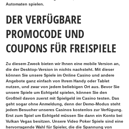
Automaten spielen.
DER VERFÜGBARE
PROMOCODE UND
COUPONS FÜR FREISPIELE
Zu diesem Zweck bieten wir Ihnen eine mobile Version an,
die der Desktop-Version in nichts nachsteht. Mit dieser
können Sie unsere Spiele im Online Casino und andere
Angebote ganz einfach von Ihrem Handy oder Tablet
nutzen, und zwar von jedem beliebigen Ort aus. Bevor Sie
unsere Spiele um Echtgeld spielen, können Sie den
Großteil davon zuerst mit Spielgeld im Casino testen. Das
geht sogar ohne Anmeldung, denn der Demo-Modus steht
jedem Besucher unseres Casinos kostenlos zur Verfügung.
Erst zum Spiel um Echtgeld müssen Sie dann ein Konto bei
Vulkan Vegas besitzen. Unsere Video Poker Spiele sind eine
hervorragende Wahl für Spieler, die die Spannung von