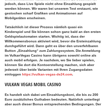
jedoch, dass Live Spiele nicht ohne Einzahlung gespielt
werden können. Wir waren bei unserem Test erstaunt, wie
gestochen scharf Grafiken und Animationen auf
Mobilgeräten erscheinen.
Tatsächlich ist dieser Prozess nämlich quasi ein
Kinderspiel und Sie können schon ganz bald an den ersten
Geldspielautomaten starten. Wichtig ist, dass der
Willkommensbonus aktiviert wird, bevor die Ersteinzahlung
durchgeführt wird. Dann geht es über den unverfehlbaren
Button „Einzahlung“ zum Zahlungssystem. Die Anmeldung
im VulkanVegas Casino kann übrigens sowohl online als
auch mobil erfolgen. Je nachdem, wo Sie lieber spielen,
können Sie dort die Kontoerstellung machen, sich aber
jederzeit über beide Varianten mit Ihren Zugangsdaten
einloggen
https://vulkan-vegas-de24.com
.
VULKAN VEGAS MOBIL CASINO
Es handelt sich dabei um Einzahlungsboni, die bis zu 200
Euro zusätzliches Guthaben bedeuten. Natürlich unterliegt
aber auch dieser Bonus entsprechenden Bedingungen. Der