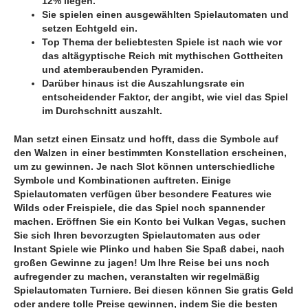
12% liegen.
Sie spielen einen ausgewählten Spielautomaten und
setzen Echtgeld ein.
Top Thema der beliebtesten Spiele ist nach wie vor
das altägyptische Reich mit mythischen Gottheiten
und atemberaubenden Pyramiden.
Darüber hinaus ist die Auszahlungsrate ein
entscheidender Faktor, der angibt, wie viel das Spiel
im Durchschnitt auszahlt.
Man setzt einen Einsatz und hofft, dass die Symbole auf
den Walzen in einer bestimmten Konstellation erscheinen,
um zu gewinnen. Je nach Slot können unterschiedliche
Symbole und Kombinationen auftreten. Einige
Spielautomaten verfügen über besondere Features wie
Wilds oder Freispiele, die das Spiel noch spannender
machen. Eröffnen Sie ein Konto bei Vulkan Vegas, suchen
Sie sich Ihren bevorzugten Spielautomaten aus oder
Instant Spiele wie Plinko und haben Sie Spaß dabei, nach
großen Gewinne zu jagen! Um Ihre Reise bei uns noch
aufregender zu machen, veranstalten wir regelmäßig
Spielautomaten Turniere. Bei diesen können Sie gratis Geld
oder andere tolle Preise gewinnen, indem Sie die besten