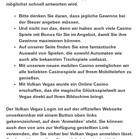
möglichst schnell antworten wird.
Bitte denken Sie daran, dass jegliche Gewinne bei
der Steuer angeben müssen.
Und nicht nur das, denn wir haben auch viele Casino
Spiele mit Bonus für Sie im Angebot, damit Sie ihre
Gewinne maximieren können.
Auf unserer Seite finden Sie eine fantastische
Auswahl von Spielen, die sowohl Automaten wie
auch alle bekannten Tischspiele umfasst.
Mit unserem neuen mobilen Casino ermöglichen wir
alle beliebten Casinospiele auf Ihrem Mobiltelefon zu
genießen.
Mit Vulkan Vegas wurde ein Online Casino
erschaffen, das die magische Glücksspielwelt aus
Vegas direkt auf Ihren Bildschirm bringt.
Der Vulkan Vegas Login ist auf der offiziellen Webseite
unverkennbar mit einem Button oben links
gekennzeichnet, auf dem ‘Anmelden’ steht. Sie können
auch den von uns zur Verfügung gestellten Link
verwenden, der Sie sicher bei Vulkan Vegas anmelden lässt.