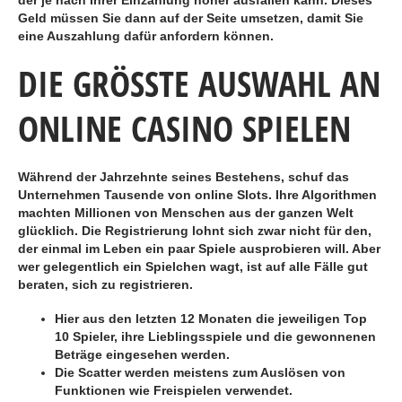
der je nach Ihrer Einzahlung höher ausfallen kann. Dieses
Geld müssen Sie dann auf der Seite umsetzen, damit Sie
eine Auszahlung dafür anfordern können.
DIE GRÖSSTE AUSWAHL AN O
NLINE CASINO SPIELEN
Während der Jahrzehnte seines Bestehens, schuf das
Unternehmen Tausende von online Slots. Ihre Algorithmen
machten Millionen von Menschen aus der ganzen Welt
glücklich. Die Registrierung lohnt sich zwar nicht für den,
der einmal im Leben ein paar Spiele ausprobieren will. Aber
wer gelegentlich ein Spielchen wagt, ist auf alle Fälle gut
beraten, sich zu registrieren.
Hier aus den letzten 12 Monaten die jeweiligen Top
10 Spieler, ihre Lieblingsspiele und die gewonnenen
Beträge eingesehen werden.
Die Scatter werden meistens zum Auslösen von
Funktionen wie Freispielen verwendet.