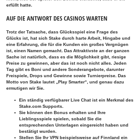
erfüllt hatte.
AUF DIE ANTWORT DES CASINOS WARTEN
Trotz der Tatsache, dass Glücksspiel eine Frage des
Glücks ist, hat sich Stake durch harte Arbeit, Hingabe und
eine Erfahrung, die für die Kunden ein großes Vergnügen
ist, einen Namen gemacht. Das Attraktivste an der ganzen
Sache ist natürlich, dass es die Möglichkeit gibt, riesige
Preise zu gewinnen, aber das ist noch nicht alles. Jeden
Tag gibt es Boni und andere Sonderangebote, darunter
Freispiele, Drops und Gewinne sowie Turnierpreise. Das
Motto von Stake lautet „Play Smarter“, und genau dazu
ermutigen wir Sie.
Ein ständig verfügbarer Live Chat ist ein Merkmal des
Stake.com Supports.
Sie können den Bonus erhalten und Ihre
Lieblingsspiele spielen, sobald Sie die
entsprechenden Unterlagen eingereicht haben und
bestätigt wurden.
Stellen Sie Ihr VPN beispielsweise auf Finnland ein