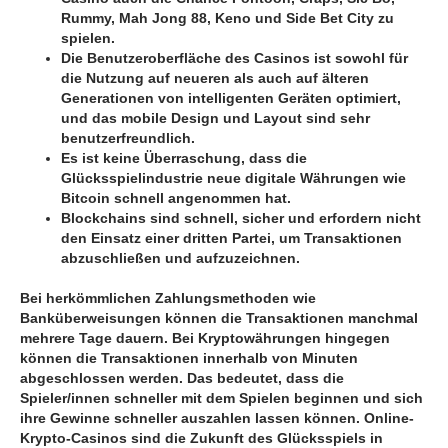
Rummy, Mah Jong 88, Keno und Side Bet City zu
spielen.
Die Benutzeroberfläche des Casinos ist sowohl für
die Nutzung auf neueren als auch auf älteren
Generationen von intelligenten Geräten optimiert,
und das mobile Design und Layout sind sehr
benutzerfreundlich.
Es ist keine Überraschung, dass die
Glücksspielindustrie neue digitale Währungen wie
Bitcoin schnell angenommen hat.
Blockchains sind schnell, sicher und erfordern nicht
den Einsatz einer dritten Partei, um Transaktionen
abzuschließen und aufzuzeichnen.
Bei herkömmlichen Zahlungsmethoden wie
Banküberweisungen können die Transaktionen manchmal
mehrere Tage dauern. Bei Kryptowährungen hingegen
können die Transaktionen innerhalb von Minuten
abgeschlossen werden. Das bedeutet, dass die
Spieler/innen schneller mit dem Spielen beginnen und sich
ihre Gewinne schneller auszahlen lassen können. Online-
Krypto-Casinos sind die Zukunft des Glücksspiels in