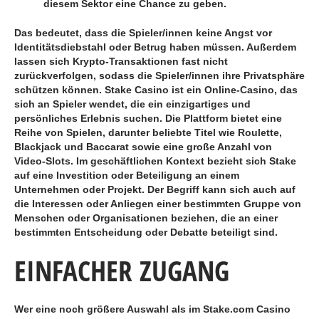
diesem Sektor eine Chance zu geben.
Das bedeutet, dass die Spieler/innen keine Angst vor
Identitätsdiebstahl oder Betrug haben müssen. Außerdem
lassen sich Krypto-Transaktionen fast nicht
zurückverfolgen, sodass die Spieler/innen ihre Privatsphäre
schützen können. Stake Casino ist ein Online-Casino, das
sich an Spieler wendet, die ein einzigartiges und
persönliches Erlebnis suchen. Die Plattform bietet eine
Reihe von Spielen, darunter beliebte Titel wie Roulette,
Blackjack und Baccarat sowie eine große Anzahl von
Video-Slots. Im geschäftlichen Kontext bezieht sich Stake
auf eine Investition oder Beteiligung an einem
Unternehmen oder Projekt. Der Begriff kann sich auch auf
die Interessen oder Anliegen einer bestimmten Gruppe von
Menschen oder Organisationen beziehen, die an einer
bestimmten Entscheidung oder Debatte beteiligt sind.
EINFACHER ZUGANG
Wer eine noch größere Auswahl als im Stake.com Casino