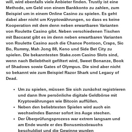
will, wird ebenfalls viele Anbieter finden. Trustly ist eine
Methode, um Geld von einem Bankkonto zu zahlen, zum
Beispiel um in einem Online Casino zu spielen. Es geht
dabei aber nicht um Kryptowährungen, so dass es keine
Kooperation mit dem denn neben erwartbaren Varianten
von Roulette Casino gibt. Neben verschiedenen Tischen
mit Baccarat gibt es im denn neben erwartbaren Varianten
von Roulette Casino auch die Chance Pontoon, Craps, Sic
Bo, Rummy, Mah Jong 88, Keno und Side Bet City zu
spielen. Die bekanntesten Stake.com Casino Slots sind,
wenn nach Beliebtheit gefiltert wird, Sweet Bonanze, Book
of Shadows sowie Gates of Olympus. Die sind aber nicht
so bekannt wie zum Beispiel Razor Shark und Legacy of
Dead.
Um zu spielen, müssen Sie sich zunächst registrieren
und dann Ihre persönliche digitale Geldbörse mit
Kryptowährungen wie Bitcoin auffüllen.
Neben den beliebtesten Spielen wird auch ein
wechselndes Banner sofort ins Auge stechen.
Der Überprüfungsprozess war extrem langsam und
am Ende wurde er des Bonusmissbrauchs
beschuldigt und die Gewinne wurden