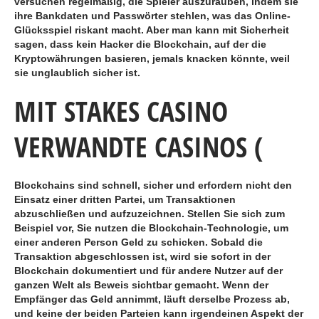
versuchen regelmäßig, die Spieler auszurauben, indem sie
ihre Bankdaten und Passwörter stehlen, was das Online-
Glücksspiel riskant macht. Aber man kann mit Sicherheit
sagen, dass kein Hacker die Blockchain, auf der die
Kryptowährungen basieren, jemals knacken könnte, weil
sie unglaublich sicher ist.
MIT STAKES CASINO
VERWANDTE CASINOS (
Blockchains sind schnell, sicher und erfordern nicht den
Einsatz einer dritten Partei, um Transaktionen
abzuschließen und aufzuzeichnen. Stellen Sie sich zum
Beispiel vor, Sie nutzen die Blockchain-Technologie, um
einer anderen Person Geld zu schicken. Sobald die
Transaktion abgeschlossen ist, wird sie sofort in der
Blockchain dokumentiert und für andere Nutzer auf der
ganzen Welt als Beweis sichtbar gemacht. Wenn der
Empfänger das Geld annimmt, läuft derselbe Prozess ab,
und keine der beiden Parteien kann irgendeinen Aspekt der