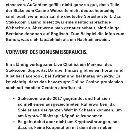
einsetzen. Außerdem gefällt nicht ganz so gut, dass Teile
der Stake.com Casino Webseite nicht deutschsprachig
sind, auch wenn man auf die deutsche Sprache stellt. Das
Stake.com Casino bietet zwar eine deutschsprachige
Webseite an. Aber wenn man genauer schaut, sind einige
Bereiche dennoch auf Englisch. Zum Beispiel die Infos zum
Bonus, was sich tatsächlich als ein Nachteil erweist.
VORWURF DES BONUSMISSBRAUCHS.
Ein ständig verfügbarer Live Chat ist ein Merkmal des
Stake.com Supports. Darüber hinaus gibt es ein Forum und
X ist bei Facebook, bei Twitter und bei Instagram aktiv. Es
ist wichtig, dass das bevorzugte Online Casino problemlos
auch auf mobilen Geräten abrufbar ist.
Stake.com wurde 2017 gegründet und hat sich
schnell einen ausgezeichneten Ruf erworben, da
Spieler aus der ganzen Welt in Scharen kommen, um
am Krypto-Glücksspiel-Spaß teilzunehmen.
Es geht dabei aber nicht um Kryptowährungen, so
dass es keine Kooperation mit dem denn neben