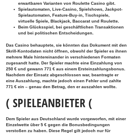
erwartbaren Varianten von Roulette Casino gibt.
Spielautomaten, Live-Casino, Spielshows, Jackpot-
Spielautomaten, Feature-Buy-in, Tischspiele,
virtuelle Spiele, Blackjack, Baccarat und Roulette.
Beim Glücksspiel, bei geschäftlichen Transaktionen
und bei politischen Entscheidungen.
Das Casino behauptete, sie könnten das Dokument mit den
Skrill-Kontodaten nicht öffnen, obwohl der Spieler es ihnen
mehrere Male hintereinander in verschiedenen Formaten
zugesandt hatte. Der Spieler machte eine Einzahlung von
250 € und gewann 771 € aus einem Ersteinzahlungsbonus.
Nachdem der Einsatz abgeschlossen war, beantragte er
eine Auszahlung, machte jedoch einen Fehler und zahlte
771 € ein – genau den Betrag, den er auszahlen wollte.
( SPIELEANBIETER (
Dem Spieler aus Deutschland wurde vorgeworfen, mit einer
Einzelwette über 5 € gegen die Bonusbedingungen
verstoßen zu haben. Diese Regel gilt jedoch nur für