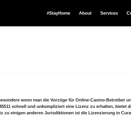
#StayHome
About
Services
C
besondere wenn man die Vorzüge für Online-Casino-Betreiber und
511 schnell und unkompliziert eine Lizenz zu erhalten, bietet 
z zu einigen anderen Jurisdiktionen ist die Lizenzierung in Cura