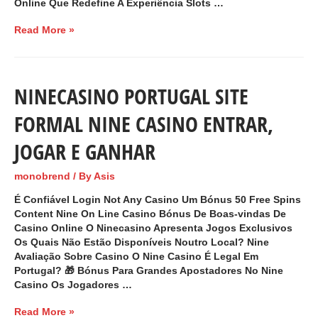
Online Que Redefine A Experiência Slots …
Read More »
NINECASINO PORTUGAL SITE
FORMAL NINE CASINO ENTRAR,
JOGAR E GANHAR
monobrend
/ By
Asis
É Confiável Login Not Any Casino Um Bónus 50 Free Spins
Content Nine On Line Casino Bónus De Boas-vindas De
Casino Online O Ninecasino Apresenta Jogos Exclusivos
Os Quais Não Estão Disponíveis Noutro Local? Nine
Avaliação Sobre Casino O Nine Casino É Legal Em
Portugal? 🎁 Bónus Para Grandes Apostadores No Nine
Casino Os Jogadores …
Read More »