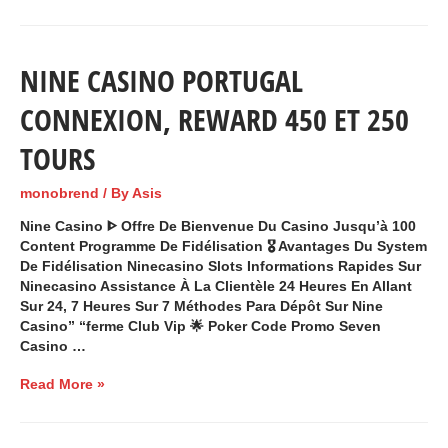
NINE CASINO PORTUGAL ️
CONNEXION, REWARD 450 ET 250
TOURS
monobrend
/ By
Asis
Nine Casino ᐈ Offre De Bienvenue Du Casino Jusqu’à 100
Content Programme De Fidélisation 🎖️ Avantages Du System
De Fidélisation Ninecasino Slots Informations Rapides Sur
Ninecasino Assistance À La Clientèle 24 Heures En Allant
Sur 24, 7 Heures Sur 7 Méthodes Para Dépôt Sur Nine
Casino” “ferme Club Vip 🌟 Poker Code Promo Seven
Casino …
Read More »