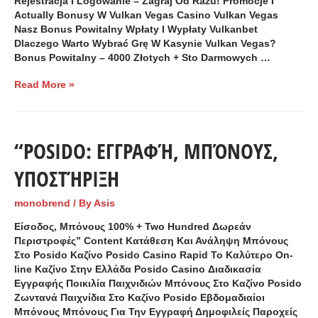
Rejestracja I Logowanie – Zagraj Od Razu! Promocje I
Actually Bonusy W Vulkan Vegas Casino Vulkan Vegas
Nasz Bonus Powitalny Wpłaty I Wypłaty Vulkanbet
Dlaczego Warto Wybrać Grę W Kasynie Vulkan Vegas?
Bonus Powitalny – 4000 Złotych + Sto Darmowych …
Read More »
“POSIDO: ΕΓΓΡΑΦΉ, ΜΠΌΝΟΥΣ,
ΥΠΟΣΤΉΡΙΞΗ
monobrend
/ By
Asis
Είσοδος, Μπόνους 100% + Two Hundred Δωρεάν
Περιστροφές” Content Κατάθεση Και Ανάληψη Μπόνους
Στο Posido Καζίνο Posido Casino Rapid Το Καλύτερο On-
line Καζίνο Στην Ελλάδα Posido Casino Διαδικασία
Εγγραφής Ποικιλία Παιχνιδιών Μπόνους Στο Καζίνο Posido
Ζωντανά Παιχνίδια Στο Καζίνο Posido Εβδομαδιαίοι
Μπόνους Μπόνους Για Την Εγγραφή Δημοφιλείς Παροχείς