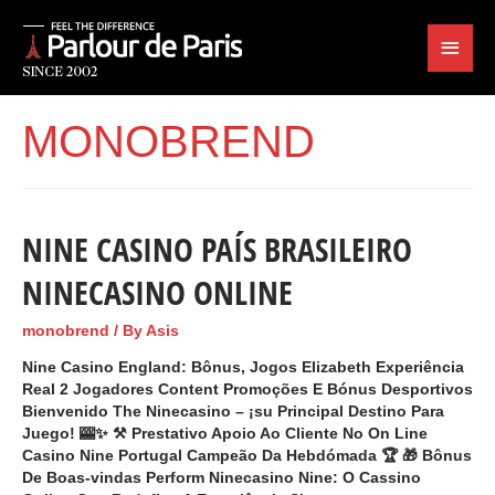
MONOBREND
NINE CASINO PAÍS BRASILEIRO ️
NINECASINO ONLINE
monobrend
/ By
Asis
Nine Casino England: Bônus, Jogos Elizabeth Experiência
Real 2 Jogadores Content Promoções E Bónus Desportivos
Bienvenido The Ninecasino – ¡su Principal Destino Para
Juego! 🎰✨ ⚒️ Prestativo Apoio Ao Cliente No On Line
Casino Nine Portugal Campeão Da Hebdómada 🏆 🎁 Bônus
De Boas-vindas Perform Ninecasino Nine: O Cassino