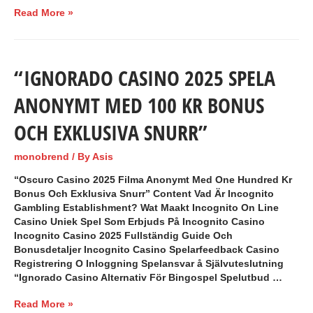
Read More »
“IGNORADO CASINO 2025 SPELA
ANONYMT MED 100 KR BONUS
OCH EXKLUSIVA SNURR”
monobrend
/ By
Asis
“Oscuro Casino 2025 Filma Anonymt Med One Hundred Kr
Bonus Och Exklusiva Snurr” Content Vad Är Incognito
Gambling Establishment? Wat Maakt Incognito On Line
Casino Uniek Spel Som Erbjuds På Incognito Casino
Incognito Casino 2025 Fullständig Guide Och
Bonusdetaljer Incognito Casino Spelarfeedback Casino
Registrering O Inloggning Spelansvar å Självuteslutning
“Ignorado Casino Alternativ För Bingospel Spelutbud …
Read More »