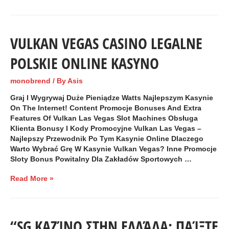
VULKAN VEGAS CASINO LEGALNE
POLSKIE ONLINE KASYNO
monobrend
/ By
Asis
Graj I Wygrywaj Duże Pieniądze Watts Najlepszym Kasynie
On The Internet! Content Promocje Bonuses And Extra
Features Of Vulkan Las Vegas Slot Machines Obsługa
Klienta Bonusy I Kody Promocyjne Vulkan Las Vegas –
Najlepszy Przewodnik Po Tym Kasynie Online Dlaczego
Warto Wybrać Grę W Kasynie Vulkan Vegas? Inne Promocje
Sloty Bonus Powitalny Dla Zakładów Sportowych …
Read More »
“SG ΚΑΖΊΝΟ ΣΤΗΝ ΕΛΛΆΔΑ: ΠΑΊΞΤΕ