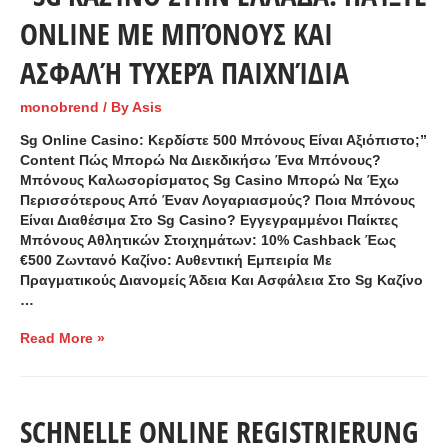
ONLINE ΜΕ ΜΠΌΝΟΥΣ ΚΑΙ
ΑΣΦΑΛΉ ΤΥΧΕΡΆ ΠΑΙΧΝΊΔΙΑ
monobrend
/ By
Asis
Sg Online Casino: Κερδίστε 500 Μπόνους Είναι Αξιόπιστο;”
Content Πώς Μπορώ Να Διεκδικήσω Ένα Μπόνους?
Μπόνους Καλωσορίσματος Sg Casino Μπορώ Να Έχω
Περισσότερους Από Έναν Λογαριασμούς? Ποια Μπόνους
Είναι Διαθέσιμα Στο Sg Casino? Εγγεγραμμένοι Παίκτες
Μπόνους Αθλητικών Στοιχημάτων: 10% Cashback Έως
€500 Ζωντανό Καζίνο: Αυθεντική Εμπειρία Με
Πραγματικούς Διανομείς Άδεια Και Ασφάλεια Στο Sg Καζίνο
…
Read More »
SCHNELLE ONLINE REGISTRIERUNG