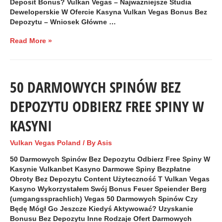
Deposit Bonus? Vulkan Vegas – Najważniejsze Studia
Deweloperskie W Ofercie Kasyna Vulkan Vegas Bonus Bez
Depozytu – Wniosek Główne …
Read More »
50 DARMOWYCH SPINÓW BEZ
DEPOZYTU ODBIERZ FREE SPINY W
KASYNI
Vulkan Vegas Poland
/ By
Asis
50 Darmowych Spinów Bez Depozytu Odbierz Free Spiny W
Kasynie Vulkanbet Kasyno Darmowe Spiny Bezpłatne
Obroty Bez Depozytu Content Użyteczność T Vulkan Vegas
Kasyno Wykorzystałem Swój Bonus Feuer Speiender Berg
(umgangssprachlich) Vegas 50 Darmowych Spinów Czy
Będę Mógł Go Jeszcze Kiedyś Aktywować? Uzyskanie
Bonusu Bez Depozytu Inne Rodzaje Ofert Darmowych