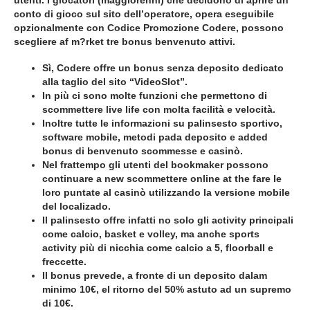
utenti. I giocatori (maggiorenni) che decidono di aprire un
conto di gioco sul sito dell’operatore, opera eseguibile
opzionalmente con Codice Promozione Codere, possono
scegliere af m?rket tre bonus benvenuto attivi.
Sì, Codere offre un bonus senza deposito dedicato
alla taglio del sito “VideoSlot”.
In più ci sono molte funzioni che permettono di
scommettere live life con molta facilità e velocità.
Inoltre tutte le informazioni su palinsesto sportivo,
software mobile, metodi pada deposito e added
bonus di benvenuto scommesse e casinò.
Nel frattempo gli utenti del bookmaker possono
continuare a new scommettere online at the fare le
loro puntate al casinò utilizzando la versione mobile
del localizado.
Il palinsesto offre infatti no solo gli activity principali
come calcio, basket e volley, ma anche sports
activity più di nicchia come calcio a 5, floorball e
freccette.
Il bonus prevede, a fronte di un deposito dalam
minimo 10€, el ritorno del 50% astuto ad un supremo
di 10€.