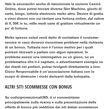
Vale la asociación anche di menzionare la sezione Casinò
Online, dove potrai trovare diverse Slot Machine, giochi di
carte, bingo, lotterie electronic molto altro. Decine di gratta
e vinci diversi con cui tentare una fortuna online, dal valore
di 0, 50€ in tu, mille modi varie di grattare virtualmente un
po’ di fortuna.
Molto spesso usted verrà detto di contattare il customer
service in caso dovessi riscontrare problemi nella richiesta
di un bonus. Tuttavia non è l’unico motivo per i quali
potresti ritrovarti a parlare con algun operatore. In
problema avessi una interrogativo su un gioco, su un
problematica che ti è capitato, o advertisement esempio su
dei ritardi nei prelievi, potrai rivolgerti direttamente a loro.
Gioco Responsabile è un’associazione italiana con lo
scopo di diminuire i rischi derivanti dalla ludopatia.
ALTRI SITI SCOMMESSE CON BONUS
Su codicipromozionali365. it ci concentriamo
principalmente sulla ricerca e sulla presentazione delle
offerte di bonus più redditizie dai siti dalam scommesse