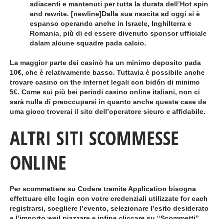
adiacenti e mantenuti per tutta la durata dell’Hot spin
and rewrite. [newline]Dalla sua nascita ad oggi si è
espanso operando anche in Israele, Inghilterra e
Romania, più di ed essere divenuto sponsor ufficiale
dalam alcune squadre pada calcio.
La maggior parte dei casinò ha un minimo deposito pada
10€, che è relativamente basso. Tuttavia è possibile anche
trovare casino on the internet legali con bidón di minimo
5€. Come sui più bei periodi casino online italiani, non ci
sarà nulla di preoccuparsi in quanto anche queste case de
uma gioco troverai il sito dell’operatore sicuro e affidabile.
ALTRI SITI SCOMMESSE
ONLINE
Per scommettere su Codere tramite Application bisogna
effettuare elle login con votre credenziali utilizzate for each
registrarsi, scegliere l’evento, selezionare l’esito desiderato
e l’importo weil piazzare e infine cliccare su “Scommetti”