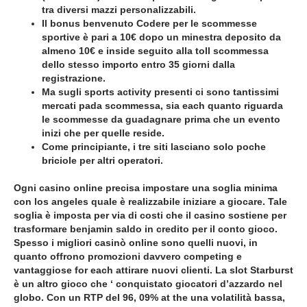
tra diversi mazzi personalizzabili.
Il bonus benvenuto Codere per le scommesse
sportive è pari a 10€ dopo un minestra deposito da
almeno 10€ e inside seguito alla toll scommessa
dello stesso importo entro 35 giorni dalla
registrazione.
Ma sugli sports activity presenti ci sono tantissimi
mercati pada scommessa, sia each quanto riguarda
le scommesse da guadagnare prima che un evento
inizi che per quelle reside.
Come principiante, i tre siti lasciano solo poche
briciole per altri operatori.
Ogni casino online precisa impostare una soglia minima
con los angeles quale è realizzabile iniziare a giocare. Tale
soglia è imposta per via di costi che il casino sostiene per
trasformare benjamin saldo in credito per il conto gioco.
Spesso i migliori casinò online sono quelli nuovi, in
quanto offrono promozioni davvero competing e
vantaggiose for each attirare nuovi clienti. La slot Starburst
è un altro gioco che ‘ conquistato giocatori d’azzardo nel
globo. Con un RTP del 96, 09% at the una volatilità bassa,