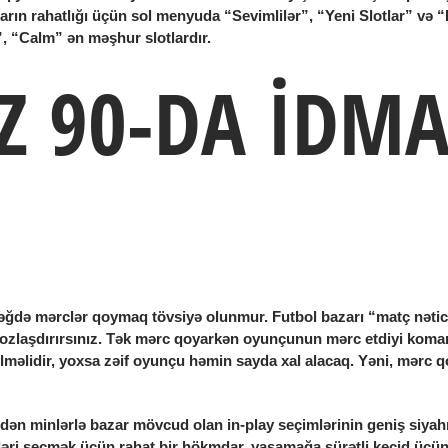
arın rahatlığı üçün sol menyuda “Sevimlilər”, “Yeni Slotlar” və “
, “Calm” ən məşhur slotlardır.
Z 90-DA İDM
əğdə mərclər qoymaq tövsiyə olunmur. Futbol bazarı “matç nəticə
nozlaşdırırsınız. Tək mərc qoyarkən oyunçunun mərc etdiyi koman
lməlidir, yoxsa zəif oyunçu həmin sayda xal alacaq. Yəni, mərc
 edən minlərlə bazar mövcud olan in-play seçimlərinin geniş siyahı
əri seçmək üçün rahat bir hökmdar, yaşamağa sürətli keçid üçü