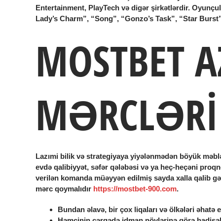
Entertainment, PlayTech və digər şirkətlərdir. Oyunçul
Lady’s Charm”, “Song”, “Gonzo’s Task”, “Star Burst”
MOSTBET A
MƏRCLƏRİ
Lazımi bilik və strategiyaya yiyələnmədən böyük məbl
evdə qalibiyyət, səfər qələbəsi və ya heç-heçəni proq
verilən komanda müəyyən edilmiş sayda xalla qalib gə
mərc qoymalıdır
https://mostbet-900.com
.
Bundan əlavə, bir çox liqaları və ölkələri əhatə
Həmçinin cərgədə idman növlərinə görə hadisəl