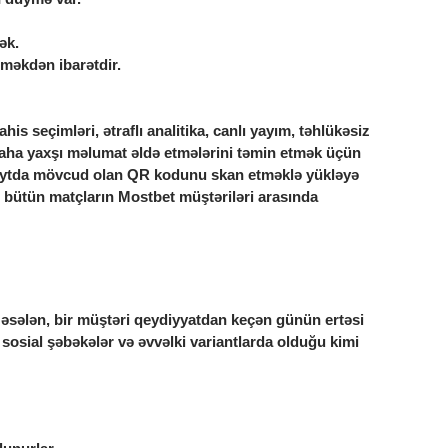
ək.
məkdən ibarətdir.
s seçimləri, ətraflı analitika, canlı yayım, təhlükəsiz
daha yaxşı məlumat əldə etmələrini təmin etmək üçün
bsaytda mövcud olan QR kodunu skan etməklə yükləyə
 bütün matçların Mostbet müştəriləri arasında
Məsələn, bir müştəri qeydiyyatdan keçən günün ertəsi
osial şəbəkələr və əvvəlki variantlarda olduğu kimi