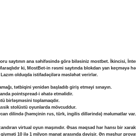
 saytının ana səhifəsində görə biləsiniz mostbet. İkincisi, İnte
 Maraqlıdır ki, MostBet-in rəsmi saytında blokdan yan keçməyə h
 Lazım olduqda istifadəçilərə məsləhət verirlər.
mağı, tətbiqini yenidən başladıb giriş etməyi sınayın.
da pointspread-i əhatə etməlidir.
tü birləşməsini toplamaqdır.
lassik stolüstü oyunlarda mövcuddur.
an dilində (həmçinin rus, türk, ingilis dillərində) məlumatlar var.
andıran virtual oyun maşınıdır. Əsas məqsəd hər hansı bir xarak
qiyməti 10 ilə 1 milyon manat arasında dəyişir. Ən məşhur prova