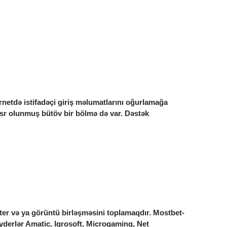
rnetdə istifadəçi giriş məlumatlarını oğurlamağa
əsr olunmuş bütöv bir bölmə də var. Dəstək
ter və ya görüntü birləşməsini toplamaqdır. Mostbet-
yderlər Amatic, Igrosoft, Microgaming, Net