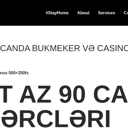
#StayHome
About
Services
C
YCANDA BUKMEKER VƏ CASINO
nus 550+250fs
 AZ 90 CA
MƏRCLƏRI