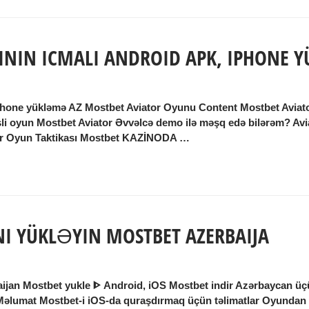
NIN ICMALI ANDROID APK, IPHONE 
iPhone yükləmə AZ Mostbet Aviator Oyunu Content Mostbet Aviat
i oyun Mostbet Aviator Əvvəlcə demo ilə məşq edə bilərəm? Aviat
or Oyun Taktikası Mostbet KAZİNODA …
I YÜKLƏYIN MOSTBET AZERBAIJA
aijan Mostbet yukle ᐈ Android, iOS Mostbet indir Azərbaycan 
 Məlumat Mostbet-i iOS-da quraşdırmaq üçün təlimatlar Oyundan