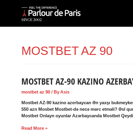
MOSTBET AZ 90
MOSTBET AZ-90 KAZINO AZERB
mostbet az 90
/ By
Asis
Mostbet AZ-90 kazino azerbaycan Ən yaxşı bukmeyke
550 azn Mosbet Mostbet-də necə mərc etməli? Əsl qum
Mostbet Onlayn oyunlar Azərbaycanda Mostbet Qeydi
Read More »