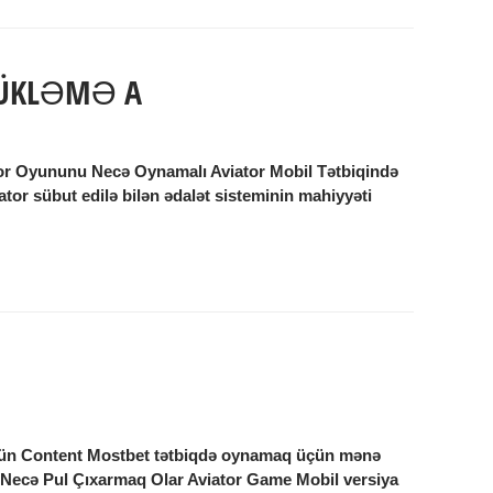
YÜKLƏMƏ A
or Oyununu Necə Oynamalı Aviator Mobil Tətbiqində
or sübut edilə bilən ədalət sisteminin mahiyyəti
üçün Content Mostbet tətbiqdə oynamaq üçün mənə
 Necə Pul Çıxarmaq Olar Aviator Game Mobil versiya