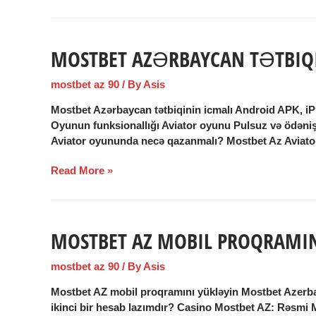
MOSTBET AZƏRBAYCAN TƏTBIQI
mostbet az 90
/ By
Asis
Mostbet Azərbaycan tətbiqinin icmalı Android APK, 
Oyunun funksionallığı Aviator oyunu Pulsuz və ödənişl
Aviator oyununda necə qazanmalı? Mostbet Az Aviat
Read More »
MOSTBET AZ MOBIL PROQRAMIN
mostbet az 90
/ By
Asis
Mostbet AZ mobil proqramını yükləyin Mostbet Azerb
ikinci bir hesab lazımdır? Casino Mostbet AZ: Rəsmi