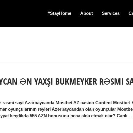
#StayHome
About
Services
C
AYCAN ƏN YAXŞI BUKMEYKER RƏSMI S
r rəsmi sayt Azərbaycanda Mostbet AZ casino Content Mostbet
ar oyunçularının rəyləri Azərbaycandan olan oyunçular Mostbet-
yyat keçdikdə 555 AZN bonusunu necə əldə etmək olar? Canlı …