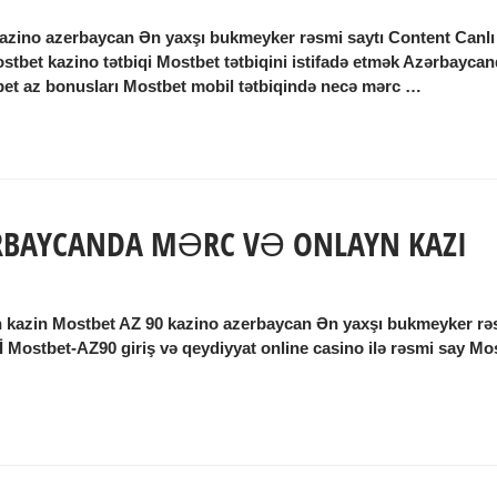
azino azerbaycan Ən yaxşı bukmeyker rəsmi saytı Content Canlı 
tbet kazino tətbiqi Mostbet tətbiqini istifadə etmək Azərbayca
et az bonusları Mostbet mobil tətbiqində necə mərc …
ZƏRBAYCANDA MƏRC VƏ ONLAYN KAZI
n kazin Mostbet AZ 90 kazino azerbaycan Ən yaxşı bukmeyker rə
t-AZ90 giriş və qeydiyyat online casino ilə rəsmi say Mostb