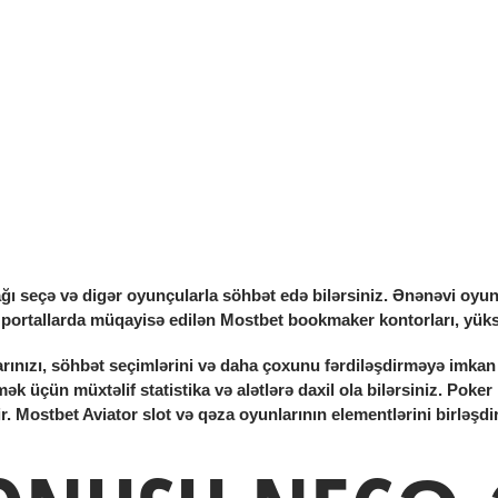
ğı seçə və digər oyunçularla söhbət edə bilərsiniz. Ənənəvi oyunl
portallarda müqayisə edilən Mostbet bookmaker kontorları, yüksək
rınızı, söhbət seçimlərini və daha çoxunu fərdiləşdirməyə imkan ve
mək üçün müxtəlif statistika və alətlərə daxil ola bilərsiniz. Pok
yir. Mostbet Aviator slot və qəza oyunlarının elementlərini birləşd