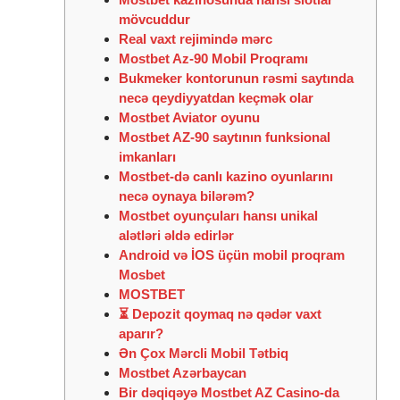
mövcuddur
Real vaxt rejimində mərc
Mostbet Az-90 Mobil Proqramı
Bukmeker kontorunun rəsmi saytında
necə qeydiyyatdan keçmək olar
Mostbet Aviator oyunu
Mostbet AZ-90 saytının funksional
imkanları
Mostbet-də canlı kazino oyunlarını
necə oynaya bilərəm?
Mostbet oyunçuları hansı unikal
alətləri əldə edirlər
Android və İOS üçün mobil proqram
Mosbet
MOSTBET
⏳ Depozit qoymaq nə qədər vaxt
aparır?
Ən Çox Mərcli Mobil Tətbiq
Mostbet Azərbaycan
Bir dəqiqəyə Mostbet AZ Casino-da