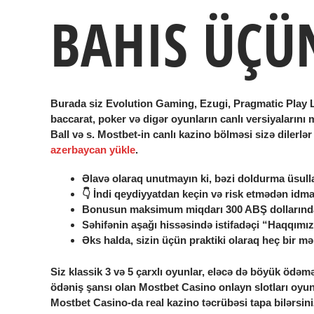
BAHIS ÜÇÜ
Burada siz Evolution Gaming, Ezugi, Pragmatic Play Liv
baccarat, poker və digər oyunların canlı versiyaların
Ball və s. Mostbet-in canlı kazino bölməsi sizə dilerlə
azerbaycan yükle
.
Əlavə olaraq unutmayın ki, bəzi doldurma üsulla
👇 İndi qeydiyyatdan keçin və risk etmədən idm
Bonusun maksimum miqdarı 300 ABŞ dollarında
Səhifənin aşağı hissəsində istifadəçi “Haqqım
Əks halda, sizin üçün praktiki olaraq heç bir m
Siz klassik 3 və 5 çarxlı oyunlar, eləcə də böyük ödə
ödəniş şansı olan Mostbet Casino onlayn slotları oyu
Mostbet Casino-da real kazino təcrübəsi tapa bilərsin