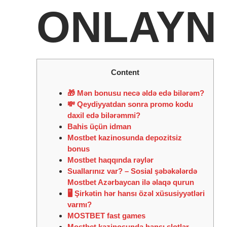
ONLAYN
Content
🎁 Mən bonusu necə əldə edə bilərəm?
💸 Qeydiyyatdan sonra promo kodu
daxil edə bilərəmmi?
Bahis üçün idman
Mostbet kazinosunda depozitsiz
bonus
Mostbet haqqında rəylər
Suallarınız var? – Sosial şəbəkələrdə
Mostbet Azərbaycan ilə əlaqə qurun
🖥 Şirkətin hər hansı özəl xüsusiyyətləri
varmı?
MOSTBET fast games
Mostbet kazinosunda hansı slotlar