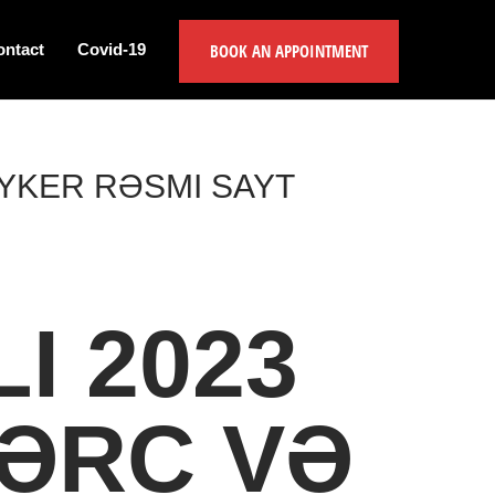
BOOK AN APPOINTMENT
ontact
Covid-19
YKER RƏSMI SAYT
 2023 ️
ƏRC VƏ