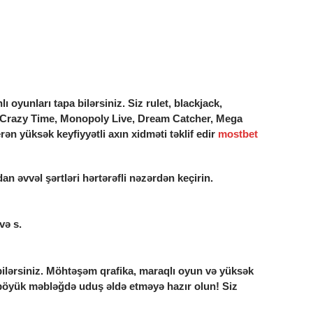
oyunları tapa bilərsiniz. Siz rulet, blackjack,
nin Crazy Time, Monopoly Live, Dream Catcher, Mega
ən yüksək keyfiyyətli axın xidməti təklif edir
mostbet
 əvvəl şərtləri hərtərəfli nəzərdən keçirin.
və s.
bilərsiniz. Möhtəşəm qrafika, maraqlı oyun və yüksək
 böyük məbləğdə uduş əldə etməyə hazır olun! Siz