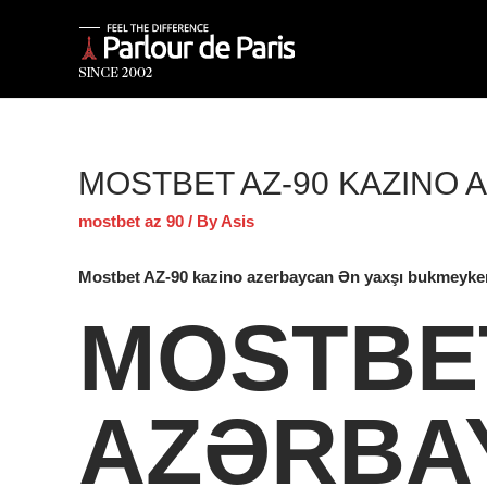
MOSTBET AZ-90 KAZINO 
mostbet az 90
/ By
Asis
Mostbet AZ-90 kazino azerbaycan Ən yaxşı bukmeyker
MOSTBET 
AZƏRBA