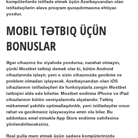
kompüterlərdə istifadə etmək üçün Azərbaycandan olan
istifadəçilərin əlavə proqram quraşdırmasına ehtiyac
yoxdur.
MOBIL TƏTBIQ ÜÇÜN
BONUSLAR
Əgər cihazınız bu siyahıda yoxdursa, narahat olmayın,
çünki Mostbet tətbiqi demək olar ki, bütün Android
cihazlarında işləyir, yəni o sizin cihazınızda gecikmə və
problem olmadan işləyəcək. Azərbaycandan olan iOS
cihazlarının istifadəçiləri də funksiyalarla zəngin Mostbet
tətbiqini əldə edə bilərlər. Mostbet endirmə iPhone və iPad
cihazlarının bütün versiyalarında əlçatandır. Tətbiq
mükəmməl şəkildə optimallaşdırılıb, yəni istifadəçilər onun
rahat və gecikməsiz işləyəcəyinə əmin ola bilər. Bu
addımlara əməl etməklə App Store endirmə səhifəsinə
yönləndiriləcəksiniz.
Real pulla mərc etmək üçün sadəcə kompüterinizdə