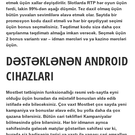
etmək üçün xallar dəyişdirilir. Slotlarda RTP hər oyun üçün
fərdi, lakin 99%-dən aşağı düşmür. Tez daxil olmaq üçün
bütün yuvaları sevimlilərə əlavə etmək olar. Saytda bir
promosyon kodu daxil etməli və hər bir qeydiyyat seçimi
üçün bonus seçməlisiniz. Təqdimat kodu sizə daha çox
qarşılanma təqdimatı almağa imkan verəcək. Seçmək üçün
2 bonus variantı var – idman mərcləri və ya kazino mərcləri
üçün.
DƏSTƏKLƏNƏN ANDROID
CIHAZLARI
Mostbet tətbiqinin funksionallığı rəsmi veb-saytla eyni
olduğu üçün buradan da müxtəlif bonusları əldə edib
istifadə edə biləcəksiniz. Çox vaxt Mostbet çox sayda yeni
kampaniya və bonuslar əlavə edir, bu yolla daha da çox
qazana bilərsiniz. Bütün cari təklifləri Kampaniyalar
bölməsində görə bilərsiniz. Hər bir idmanın ayrıca
səhifəsində gələcək matçlar göstərilən səhifəsi var ki,
burada siz hadisənin tarixi və vaxtı ilə yanaşı cari əmsalları