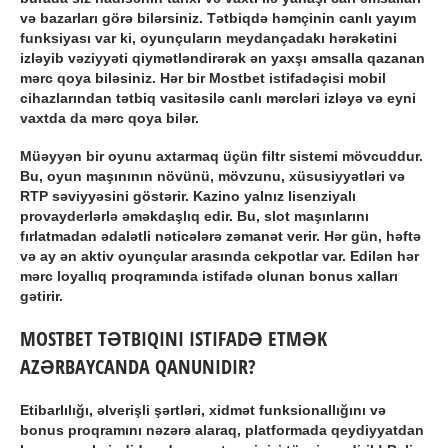
və bazarları görə bilərsiniz. Tətbiqdə həmçinin canlı yayım
funksiyası var ki, oyunçuların meydançadakı hərəkətini
izləyib vəziyyəti qiymətləndirərək ən yaxşı əmsalla qazanan
mərc qoya biləsiniz. Hər bir Mostbet istifadəçisi mobil
cihazlarından tətbiq vasitəsilə canlı mərcləri izləyə və eyni
vaxtda da mərc qoya bilər.
Müəyyən bir oyunu axtarmaq üçün filtr sistemi mövcuddur.
Bu, oyun maşınının növünü, mövzunu, xüsusiyyətləri və
RTP səviyyəsini göstərir. Kazino yalnız lisenziyalı
provayderlərlə əməkdaşlıq edir. Bu, slot maşınlarını
fırlatmadan ədalətli nəticələrə zəmanət verir. Hər gün, həftə
və ay ən aktiv oyunçular arasında cekpotlar var. Edilən hər
mərc loyallıq proqramında istifadə olunan bonus xalları
gətirir.
MOSTBET TƏTBIQINI ISTIFADƏ ETMƏK
AZƏRBAYCANDA QANUNIDIR?
Etibarlılığı, əlverişli şərtləri, xidmət funksionallığını və
bonus proqramını nəzərə alaraq, platformada qeydiyyatdan