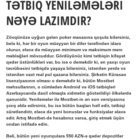
TƏTBIQ YENILƏMƏLƏRI
NƏYƏ LAZIMDIR?
Zövqünüzə uyğun gələn poker masasına qoşula bilərsiniz,
belə ki, hər bir oyun müəyyən bir diler tərəfindən idarə
olunur, eləcə də müəyyən minimum və maksimum mərc
məbləğləri mövcuddur. Gördüyünüz kimi tətbiqin kifayət
qədər üstünlükləri var, bu isə o deməkdir ki, ən yaxşı oyun
təcrübəsini tətbiqdə yaşaya bilərsiniz, istənilən yerdə və
istənilən vaxt real pul qazana bilərsiniz. Şirkətin Kürasao
lisenziyasının olması o deməkdir ki, bütün Mostbet
məhsullarının, o cümlədən Android və iOS tətbiqləri
Azərbaycanda daxil olmaqla xidmətin göstərildiyi ölkələrdə
qanunidir. Yeniləmələr ilə Mostbet-in ən son versiyasına
çıxış əldə edirsiniz, bu isə bütün baqları həll edir, tətbiqi
sürətləndirir, eləcə də yeni bonuslar və funksiyalar əlavə
edir. Artıq Mostbet-də hesabınız varsa, giriş etmək üçün
ondan istifadə edin.
Bəli, bütün yeni oyunçulara 550 AZN-ə qədər depozitlər