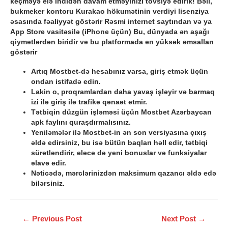
keçməyə elə indidən davam etməyinizi tövsiyə edirik! Bəli,
bukmeker kontoru Kurakao hökumətinin verdiyi lisenziya
əsasında fəaliyyət göstərir Rəsmi internet saytından və ya
App Store vasitəsilə (iPhone üçün) Bu, dünyada ən aşağı
qiymətlərdən biridir və bu platformada ən yüksək əmsalları
göstərir
Artıq Mostbet-də hesabınız varsa, giriş etmək üçün
ondan istifadə edin.
Lakin o, proqramlardan daha yavaş işləyir və barmaq
izi ilə giriş ilə trafikə qənaət etmir.
Tətbiqin düzgün işləməsi üçün Mostbet Azərbaycan
apk faylını quraşdırmalısınız.
Yeniləmələr ilə Mostbet-in ən son versiyasına çıxış
əldə edirsiniz, bu isə bütün baqları həll edir, tətbiqi
sürətləndirir, eləcə də yeni bonuslar və funksiyalar
əlavə edir.
Nəticədə, mərclərinizdən maksimum qazancı əldə edə
bilərsiniz.
←
Previous Post
Next Post
→