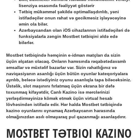
lisenziya əsasında fəaliyyət göstərir
Tətbiq mükəmməl şəkildə optimallaşdırılıb, yəni
istifadəçilər onun rahat və gecikməsiz işləyəcəyinə
əmin ola bilər.
Azərbaycandan olan iOS cihazlarının istifadəçiləri də
funksiyalarla zəngin Mostbet tətbiqini əldə edə
bilərlər.
Mostbet tətbiqində həmçinin e-idman matçları da sizin
üçün əlçatan olacaq. Onların hamısında rəqabətədavamlı
əmsallar və müxtəlif bazarlar var. Sizin rahatlığınız və
naviqasiyanın asanlığı üçün bütün oyunlar kateqoriyalara
ayrılıb, beləcə istədiyiniz oyunu asanlıqla tapa biləcəksiniz.
Üstəlik, slot maşınını fırlatmaq üçün ekrana bir dəfə
toxunmaq kifayətdir, Canlı Kazino isə mərclərinizi
yerləşdirməyinizə kömək etmək üçün virtual hesab
lövhəsindən istifadə edir. Hər halda Mostbet tətbiqində
kazino oyunlarını oynamaq Azərbaycanın harasında
olmağınızdan asılı olmayaraq pul qazanmağı asanlaşdırır.
MOSTBET TƏTBIQI KAZINO