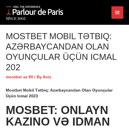
MOSTBET MOBIL TƏTBIQ:
AZƏRBAYCANDAN OLAN
OYUNÇULAR ÜÇÜN ICMAL
202
mostbet az 90
/ By
Asis
Mostbet Mobil Tətbiq: Azərbaycandan Olan Oyunçular
Üçün Icmal 2023
MOSBET: ONLAYN
KAZINO VƏ IDMAN