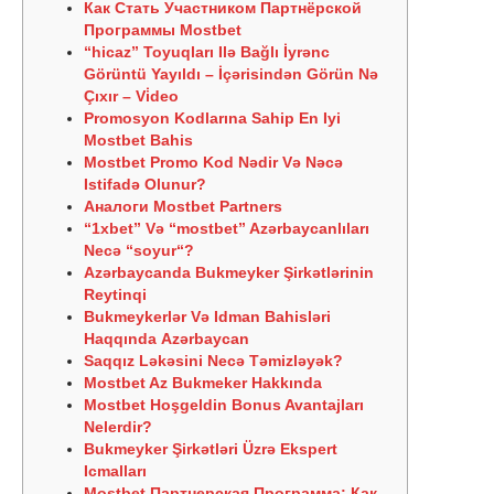
Как Стать Участником Партнёрской
Программы Mostbet
“hicaz” Toyuqları Ilə Bağlı İyrənc
Görüntü Yayıldı – İçərisindən Görün Nə
Çıxır – Vi̇deo
Promosyon Kodlarına Sahip En Iyi
Mostbet Bahis
Mostbet Promo Kod Nədir Və Nəcə
Istifadə Olunur?
Аналоги Mostbet Partners
“1xbet” Və “mostbet” Azərbaycanlıları
Necə “soyur“?
Аzərbаyсаndа Bukmеykеr Şirkətlərinin
Rеytinqi
Bukmеykеrlər Və Idmаn Bаhisləri
Hаqqındа Аzərbаyсаn
Saqqız Ləkəsini Necə Təmizləyək?
Mostbet Az Bukmeker Hakkında
Mostbet Hoşgeldin Bonus Avantajları
Nelerdir?
Bukmеykеr Şirkətləri Üzrə Еksреrt
Iсmаllаrı
Mostbet Партнерская Программа: Как