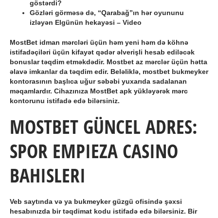
göstərdi?
Gözləri görməsə də, “Qarabağ”ın hər oyununu
izləyən Elgünün hekayəsi – Video
MostBet idman mərcləri üçün həm yeni həm də köhnə
istifadəçiləri üçün kifayət qədər əlverişli hesab ediləcək
bonuslar təqdim etməkdədir. Mostbet az mərclər üçün hətta
əlavə imkanlar da təqdim edir. Beləliklə, mostbet bukmeyker
kontorasının başlıca uğur səbəbi yuxarıda sadalanan
məqamlardır. Cihazınıza MostBet apk yükləyərək mərc
kontorunu istifadə edə bilərsiniz.
MOSTBET GÜNCEL ADRES:
SPOR EMPIEZA CASINO
BAHISLERI
Veb saytında və ya bukmeyker güzgü ofisində şəxsi
hesabınızda bir təqdimat kodu istifadə edə bilərsiniz. Bir