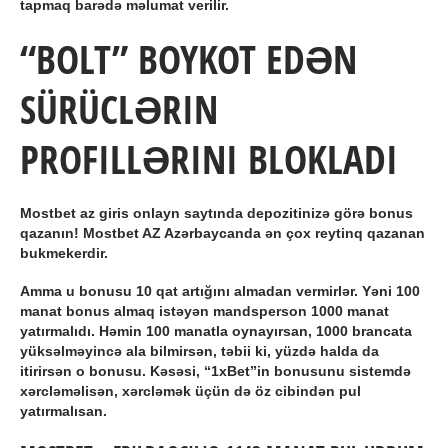
tapmaq barədə məlumat verilir.
“BOLT” BOYKOT EDƏN
SÜRÜCLƏRIN
PROFILLƏRINI BLOKLADI
Mostbet az giris onlayn saytında depozitinizə görə bonus
qazanın! Mostbet AZ Azərbaycanda ən çox reytinq qazanan
bukmekerdir.
Amma u bonusu 10 qat artığını almadan vermirlər. Yəni 100
manat bonus almaq istəyən mandsperson 1000 manat
yatırmalıdı. Həmin 100 manatla oynayırsan, 1000 brancata
yüksəlməyincə ala bilmirsən, təbii ki, yüzdə halda da
itirirsən o bonusu. Kəsəsi, “1xBet”in bonusunu sistemdə
xərcləməlisən, xərcləmək üçün də öz cibindən pul
yatırmalısan.