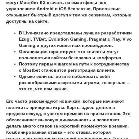
могут Мостбет КЗ скачать на смартфоны под
управлением Android и iOS бесплатно. Приложение
открывает быстрый доступ к тем же сервисам, которые
доступны на сайте.
В Live-казино представлены лучшие разработчики
Ezugi, TVBet, Evolution Gaming, Pragmatic Play, Vivo
Gaming и других известных провайдеров.
Организация гарантирует, что клиенты могут
пользоваться сайтом безопасно и комфортно.
Поэтому первым шагом на пути к сотрудничеству
с Mostbet становится регистрация клиента.
Однако если вы хотите побаловать себя
разнообразными азартными играми, то зеркало –
это то, что вам нужно.
Его часто рекомендуют новичкам, которые начинают
постигать принципы игры. Карты здесь длятся в
среднем секунд, с учетом времени на прием ставок. Это
обеспечивает высокую динамичность и позволяет
делать много ставок за короткий промежуток времени.
Комбинированная ставка – это ставка, которая
охватывает несколько позиций одновременно. Только