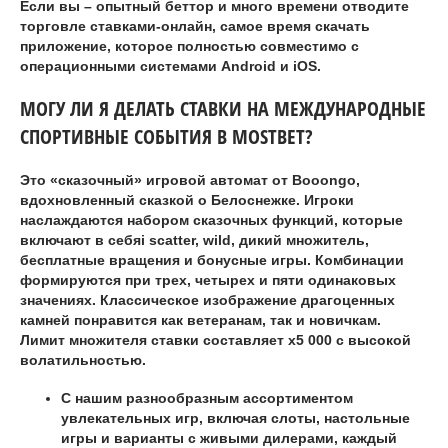
Если вы – опытный беттор и много времени отводите
торговле ставками-онлайн, самое время скачать
приложение, которое полностью совместимо с
операционными системами Android и iOS.
МОГУ ЛИ Я ДЕЛАТЬ СТАВКИ НА МЕЖДУНАРОДНЫЕ
СПОРТИВНЫЕ СОБЫТИЯ В MOSTBET?
Это «сказочный» игровой автомат от Booongo,
вдохновленный сказкой о Белоснежке. Игроки
наслаждаются набором сказочных функций, которые
включают в себяi scatter, wild, дикий множитель,
бесплатные вращения и бонусные игры. Комбинации
формируются при трех, четырех и пяти одинаковых
значениях. Классическое изображение драгоценных
камней понравится как ветеранам, так и новичкам.
Лимит множителя ставки составляет х5 000 с высокой
волатильностью.
С нашим разнообразным ассортиментом
увлекательных игр, включая слоты, настольные
игры и варианты с живыми дилерами, каждый