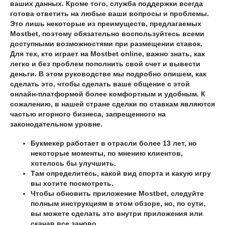
ваших данных. Кроме того, служба поддержки всегда
готова ответить на любые ваши вопросы и проблемы.
Это лишь некоторые из преимуществ, предлагаемых
Mostbet, поэтому обязательно воспользуйтесь всеми
доступными возможностями при размещении ставок.
Для тех, кто играет на Mostbet online, важно знать, как
легко и без проблем пополнить свой счет и вывести
деньги. В этом руководстве мы подробно опишем, как
сделать это, чтобы сделать ваше общение с этой
онлайн-платформой более комфортным и удобным. К
сожалению, в нашей стране сделки по ставкам являются
частью игорного бизнеса, запрещенного на
законодательном уровне.
Букмекер работает в отрасли более 13 лет, но
некоторые моменты, по мнению клиентов,
хотелось бы улучшить.
Там определитесь, какой вид спорта и какую игру
вы хотите посмотреть.
Чтобы обновить приложение Mostbet, следуйте
полным инструкциям в этом обзоре, но, по сути,
вы можете сделать это внутри приложения или
скачав все заново.