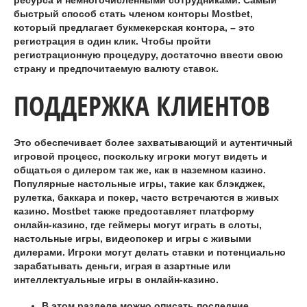
ресурса и немногочисленными сотрудниками. Самый
быстрый способ стать членом конторы Mostbet,
который предлагает букмекерская контора, – это
регистрация в один клик. Чтобы пройти
регистрационную процедуру, достаточно ввести свою
страну и предпочитаемую валюту ставок.
ПОДДЕРЖКА КЛИЕНТОВ
Это обеспечивает более захватывающий и аутентичный
игровой процесс, поскольку игроки могут видеть и
общаться с дилером так же, как в наземном казино.
Популярные настольные игры, такие как блэкджек,
рулетка, баккара и покер, часто встречаются в живых
казино. Mostbet также предоставляет платформу
онлайн-казино, где геймеры могут играть в слоты,
настольные игры, видеопокер и игры с живыми
дилерами. Игроки могут делать ставки и потенциально
зарабатывать деньги, играя в азартные или
интеллектуальные игры в онлайн-казино.
В этом разделе можно описать последние