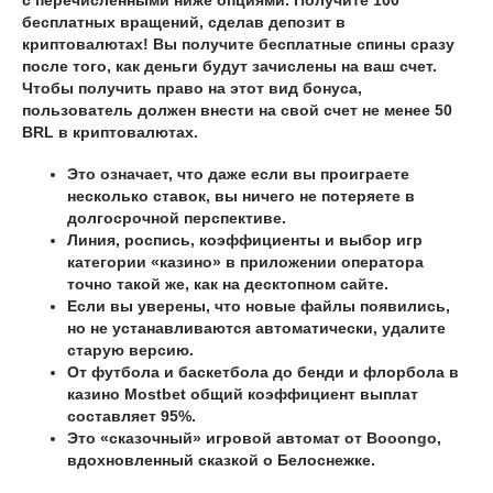
с перечисленными ниже опциями. Получите 100
бесплатных вращений, сделав депозит в
криптовалютах! Вы получите бесплатные спины сразу
после того, как деньги будут зачислены на ваш счет.
Чтобы получить право на этот вид бонуса,
пользователь должен внести на свой счет не менее 50
BRL в криптовалютах.
Это означает, что даже если вы проиграете
несколько ставок, вы ничего не потеряете в
долгосрочной перспективе.
Линия, роспись, коэффициенты и выбор игр
категории «казино» в приложении оператора
точно такой же, как на десктопном сайте.
Если вы уверены, что новые файлы появились,
но не устанавливаются автоматически, удалите
старую версию.
От футбола и баскетбола до бенди и флорбола в
казино Mostbet общий коэффициент выплат
составляет 95%.
Это «сказочный» игровой автомат от Booongo,
вдохновленный сказкой о Белоснежке.