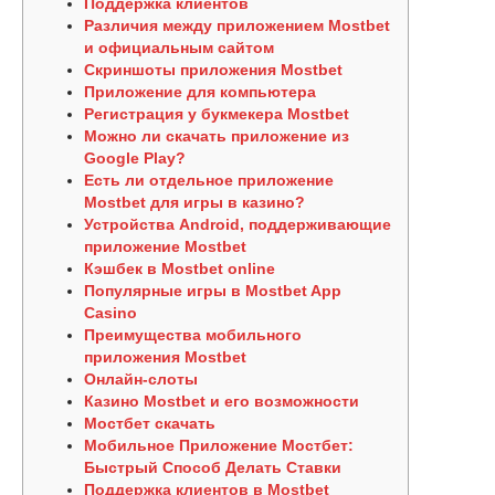
Поддержка клиентов
Различия между приложением Mostbet
и официальным сайтом
Скриншоты приложения Mostbet
Приложение для компьютера
Регистрация у букмекера Mostbet
Можно ли скачать приложение из
Google Play?
Есть ли отдельное приложение
Mostbet для игры в казино?
Устройства Android, поддерживающие
приложение Mostbet
Кэшбек в Mostbet online
Популярные игры в Mostbet App
Casino
Преимущества мобильного
приложения Mostbet
Онлайн-слоты
Казино Mostbet и его возможности
Мостбет скачать
Мобильное Приложение Мостбет:
Быстрый Способ Делать Ставки
Поддержка клиентов в Mostbet