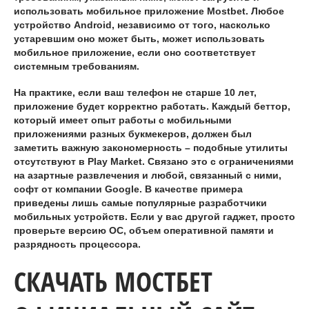
использовать мобильное приложение Mostbet. Любое
устройство Android, независимо от того, насколько
устаревшим оно может быть, может использовать
мобильное приложение, если оно соответствует
системным требованиям.
На практике, если ваш телефон не старше 10 лет,
приложение будет корректно работать. Каждый беттор,
который имеет опыт работы с мобильными
приложениями разных букмекеров, должен был
заметить важную закономерность – подобные утилиты
отсутствуют в Play Market. Связано это с ограничениями
на азартные развлечения и любой, связанный с ними,
софт от компании Google. В качестве примера
приведены лишь самые популярные разработчики
мобильных устройств. Если у вас другой гаджет, просто
проверьте версию ОС, объем оперативной памяти и
разрядность процессора.
СКАЧАТЬ МОСТБЕТ