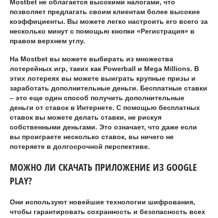
Mostbet не облагается высокими налогами, что
позволяет предлагать своим клиентам более высокие
коэффициенты. Вы можете легко настроить его всего за
несколько минут с помощью кнопки «Регистрация» в
правом верхнем углу.
На Mostbet вы можете выбирать из множества
лотерейных игр, таких как Powerball и Mega Millions. В
этих лотереях вы можете выиграть крупные призы и
заработать дополнительные деньги. Бесплатные ставки
– это еще один способ получить дополнительные
деньги от ставок в Интернете. С помощью бесплатных
ставок вы можете делать ставки, не рискуя
собственными деньгами. Это означает, что даже если
вы проиграете несколько ставок, вы ничего не
потеряете в долгосрочной перспективе.
МОЖНО ЛИ СКАЧАТЬ ПРИЛОЖЕНИЕ ИЗ GOOGLE
PLAY?
Они используют новейшие технологии шифрования,
чтобы гарантировать сохранность и безопасность всех