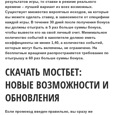
результатов игры, то ставки в режиме реального
времени – лучший вариант из всех возможных.
Существует множество вероятных исходов, на которые
вы можете сделать ставку, в зависимости от специфики
каждой игры. В течение 30 дней после получения бонуса
вы должны отыграть в 5 раз больше суммы бонуса,
чтобы вывести его на свой личный счет. Минимальное
количество событий в накопителе должно иметь
коэффициенты не менее 1,40, а количество событий,
которые могут быть включены, не ограничено. На
бесплатные вращения распространяется требование по
отыгрышу в 60 раз больше суммы бонуса.
СКАЧАТЬ МОСТБЕТ:
НОВЫЕ ВОЗМОЖНОСТИ И
ОБНОВЛЕНИЯ
Если промокод введен правильно, вы сразу же