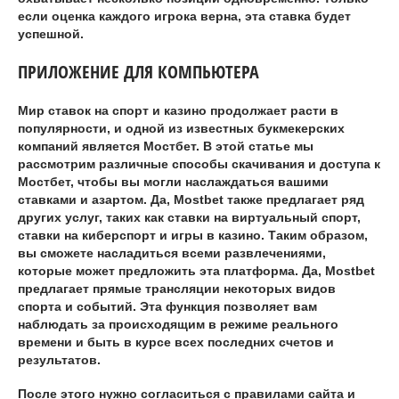
если оценка каждого игрока верна, эта ставка будет
успешной.
ПРИЛОЖЕНИЕ ДЛЯ КОМПЬЮТЕРА
Мир ставок на спорт и казино продолжает расти в
популярности, и одной из известных букмекерских
компаний является Мостбет. В этой статье мы
рассмотрим различные способы скачивания и доступа к
Мостбет, чтобы вы могли наслаждаться вашими
ставками и азартом. Да, Mostbet также предлагает ряд
других услуг, таких как ставки на виртуальный спорт,
ставки на киберспорт и игры в казино. Таким образом,
вы сможете насладиться всеми развлечениями,
которые может предложить эта платформа. Да, Mostbet
предлагает прямые трансляции некоторых видов
спорта и событий. Эта функция позволяет вам
наблюдать за происходящим в режиме реального
времени и быть в курсе всех последних счетов и
результатов.
После этого нужно согласиться с правилами сайта и