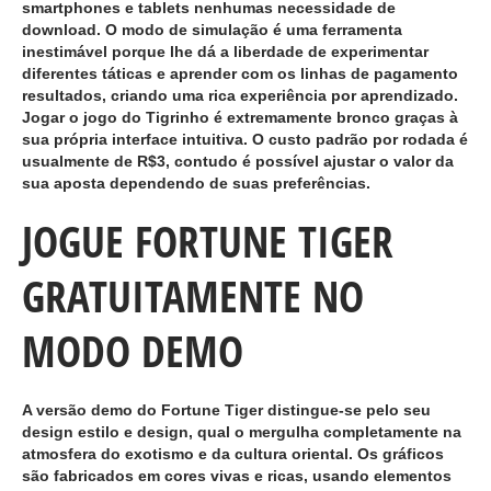
smartphones e tablets nenhumas necessidade de
download. O modo de simulação é uma ferramenta
inestimável porque lhe dá a liberdade de experimentar
diferentes táticas e aprender com os linhas de pagamento
resultados, criando uma rica experiência por aprendizado.
Jogar o jogo do Tigrinho é extremamente bronco graças à
sua própria interface intuitiva. O custo padrão por rodada é
usualmente de R$3, contudo é possível ajustar o valor da
sua aposta dependendo de suas preferências.
JOGUE FORTUNE TIGER
GRATUITAMENTE NO
MODO DEMO
A versão demo do Fortune Tiger distingue-se pelo seu
design estilo e design, qual o mergulha completamente na
atmosfera do exotismo e da cultura oriental. Os gráficos
são fabricados em cores vivas e ricas, usando elementos