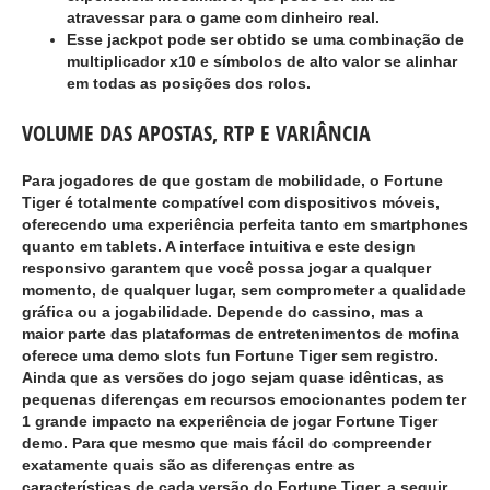
atravessar para o game com dinheiro real.
Esse jackpot pode ser obtido se uma combinação de
multiplicador x10 e símbolos de alto valor se alinhar
em todas as posições dos rolos.
VOLUME DAS APOSTAS, RTP E VARIÂNCIA
Para jogadores de que gostam de mobilidade, o Fortune
Tiger é totalmente compatível com dispositivos móveis,
oferecendo uma experiência perfeita tanto em smartphones
quanto em tablets. A interface intuitiva e este design
responsivo garantem que você possa jogar a qualquer
momento, de qualquer lugar, sem comprometer a qualidade
gráfica ou a jogabilidade. Depende do cassino, mas a
maior parte das plataformas de entretenimentos de mofina
oferece uma demo slots fun Fortune Tiger sem registro.
Ainda que as versões do jogo sejam quase idênticas, as
pequenas diferenças em recursos emocionantes podem ter
1 grande impacto na experiência de jogar Fortune Tiger
demo. Para que mesmo que mais fácil do compreender
exatamente quais são as diferenças entre as
características de cada versão do Fortune Tiger, a seguir