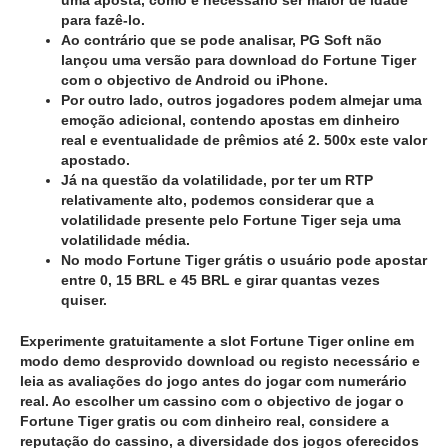
uma aposta, como é necessário ser maior de idade
para fazê-lo.
Ao contrário que se pode analisar, PG Soft não
lançou uma versão para download do Fortune Tiger
com o objectivo de Android ou iPhone.
Por outro lado, outros jogadores podem almejar uma
emoção adicional, contendo apostas em dinheiro
real e eventualidade de prêmios até 2. 500x este valor
apostado.
Já na questão da volatilidade, por ter um RTP
relativamente alto, podemos considerar que a
volatilidade presente pelo Fortune Tiger seja uma
volatilidade média.
No modo Fortune Tiger grátis o usuário pode apostar
entre 0, 15 BRL e 45 BRL e girar quantas vezes
quiser.
Experimente gratuitamente a slot Fortune Tiger online em
modo demo desprovido download ou registo necessário e
leia as avaliações do jogo antes do jogar com numerário
real. Ao escolher um cassino com o objectivo de jogar o
Fortune Tiger gratis ou com dinheiro real, considere a
reputação do cassino, a diversidade dos jogos oferecidos