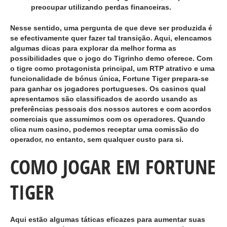
preocupar utilizando perdas financeiras.
Nesse sentido, uma pergunta de que deve ser produzida é
se efectivamente quer fazer tal transição. Aqui, elencamos
algumas dicas para explorar da melhor forma as
possibilidades que o jogo do Tigrinho demo oferece. Com
o tigre como protagonista principal, um RTP atrativo e uma
funcionalidade de bónus única, Fortune Tiger prepara-se
para ganhar os jogadores portugueses. Os casinos qual
apresentamos são classificados de acordo usando as
preferências pessoais dos nossos autores e com acordos
comerciais que assumimos com os operadores. Quando
clica num casino, podemos receptar uma comissão do
operador, no entanto, sem qualquer custo para si.
COMO JOGAR EM FORTUNE
TIGER
Aqui estão algumas táticas eficazes para aumentar suas