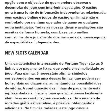
opção com o objectivo de quem prefere observar o
desenrolar do jogo sem interferir a cada giro. O casino.
guru é uma fonte de informação independente, relacionada
com casinos online e jogos de casino em linha e não é
controlado por nenhum operador de game ou qualquer
outra instituição. Todas as nossas dicas e avaliações são
escritas de forma honesta, com base pelo melhor
conhecimento e julgamento dos membros da nossa equipa
de especialistas independentes.
NEW SLOTS CALENDAR
Uma característica interessante do Fortune Tiger são as 5
linhas por pagamento fixas, que conferem simplicidade ao
jogo. Para ganhar, é necessário alinhar símbolos
correspondentes em uma dessas linhas, que podem ser
horizontais ou diagonais, aumentando as possibilidades
de vitória. A configuração das linhas de pagamento está
representada na imagem, para que você possa facilmente
identificar as combinações vencedoras. Se o recurso de
rodadas grátis estiver ativo, é possível obter ganhos
adicionais. No fim das rodadas, este jogo calcula