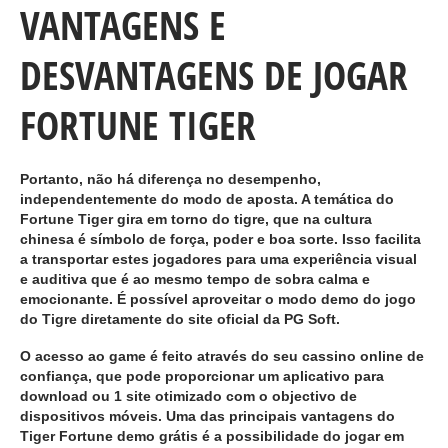
VANTAGENS E
DESVANTAGENS DE JOGAR
FORTUNE TIGER
Portanto, não há diferença no desempenho,
independentemente do modo de aposta. A temática do
Fortune Tiger gira em torno do tigre, que na cultura
chinesa é símbolo de força, poder e boa sorte. Isso facilita
a transportar estes jogadores para uma experiência visual
e auditiva que é ao mesmo tempo de sobra calma e
emocionante. É possível aproveitar o modo demo do jogo
do Tigre diretamente do site oficial da PG Soft.
O acesso ao game é feito através do seu cassino online de
confiança, que pode proporcionar um aplicativo para
download ou 1 site otimizado com o objectivo de
dispositivos móveis. Uma das principais vantagens do
Tiger Fortune demo grátis é a possibilidade do jogar em