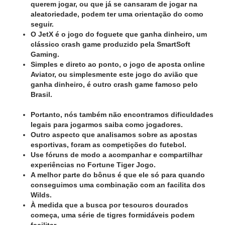
querem jogar, ou que já se cansaram de jogar na
aleatoriedade, podem ter uma orientação do como
seguir.
O JetX é o jogo do foguete que ganha dinheiro, um
clássico crash game produzido pela SmartSoft
Gaming.
Simples e direto ao ponto, o jogo de aposta online
Aviator, ou simplesmente este jogo do avião que
ganha dinheiro, é outro crash game famoso pelo
Brasil.
Portanto, nós também não encontramos dificuldades
legais para jogarmos saiba como jogadores.
Outro aspecto que analisamos sobre as apostas
esportivas, foram as competições do futebol.
Use fóruns de modo a acompanhar e compartilhar
experiências no Fortune Tiger Jogo.
A melhor parte do bônus é que ele só para quando
conseguimos uma combinação com an facilita dos
Wilds.
À medida que a busca por tesouros dourados
começa, uma série de tigres formidáveis podem