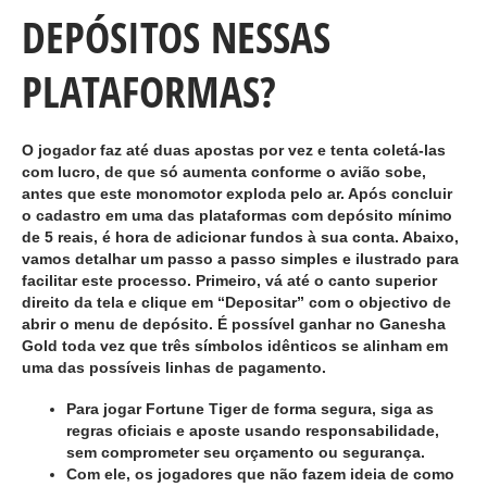
DEPÓSITOS NESSAS
PLATAFORMAS?
O jogador faz até duas apostas por vez e tenta coletá-las
com lucro, de que só aumenta conforme o avião sobe,
antes que este monomotor exploda pelo ar. Após concluir
o cadastro em uma das plataformas com depósito mínimo
de 5 reais, é hora de adicionar fundos à sua conta. Abaixo,
vamos detalhar um passo a passo simples e ilustrado para
facilitar este processo. Primeiro, vá até o canto superior
direito da tela e clique em “Depositar” com o objectivo de
abrir o menu de depósito. É possível ganhar no Ganesha
Gold toda vez que três símbolos idênticos se alinham em
uma das possíveis linhas de pagamento.
Para jogar Fortune Tiger de forma segura, siga as
regras oficiais e aposte usando responsabilidade,
sem comprometer seu orçamento ou segurança.
Com ele, os jogadores que não fazem ideia de como