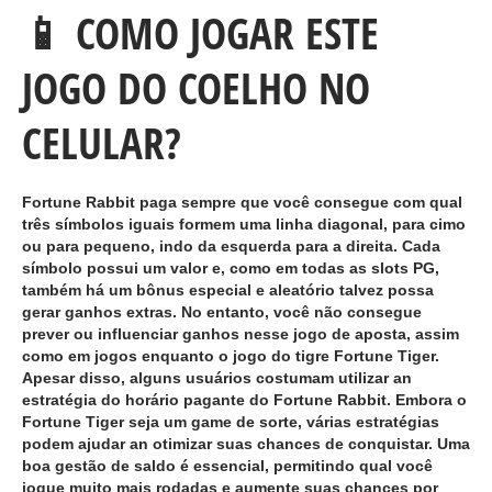
📱 COMO JOGAR ESTE
JOGO DO COELHO NO
CELULAR?
Fortune Rabbit paga sempre que você consegue com qual
três símbolos iguais formem uma linha diagonal, para cimo
ou para pequeno, indo da esquerda para a direita. Cada
símbolo possui um valor e, como em todas as slots PG,
também há um bônus especial e aleatório talvez possa
gerar ganhos extras. No entanto, você não consegue
prever ou influenciar ganhos nesse jogo de aposta, assim
como em jogos enquanto o jogo do tigre Fortune Tiger.
Apesar disso, alguns usuários costumam utilizar an
estratégia do horário pagante do Fortune Rabbit. Embora o
Fortune Tiger seja um game de sorte, várias estratégias
podem ajudar an otimizar suas chances de conquistar. Uma
boa gestão de saldo é essencial, permitindo qual você
jogue muito mais rodadas e aumente suas chances por