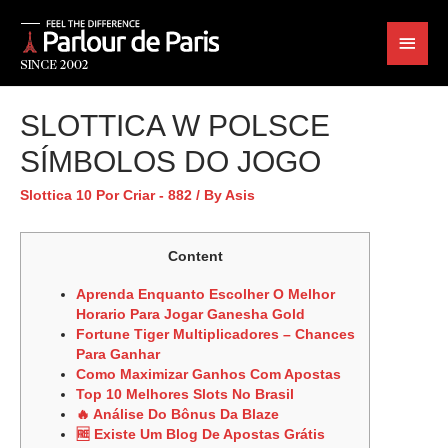
SLOTTICA W POLSCE
SÍMBOLOS DO JOGO
Slottica 10 Por Criar - 882
/ By
Asis
Content
Aprenda Enquanto Escolher O Melhor
Horario Para Jogar Ganesha Gold
Fortune Tiger Multiplicadores – Chances
Para Ganhar
Como Maximizar Ganhos Com Apostas
Top 10 Melhores Slots No Brasil
🔥 Análise Do Bônus Da Blaze
🆓 Existe Um Blog De Apostas Grátis