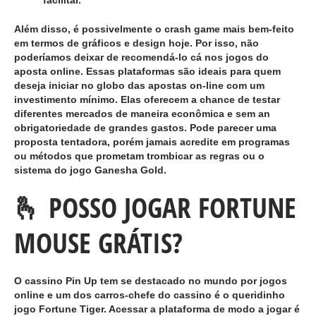
facilitar.
Além disso, é possivelmente o crash game mais bem-feito
em termos de gráficos e design hoje. Por isso, não
poderíamos deixar de recomendá-lo cá nos jogos do
aposta online. Essas plataformas são ideais para quem
deseja iniciar no globo das apostas on-line com um
investimento mínimo. Elas oferecem a chance de testar
diferentes mercados de maneira econômica e sem an
obrigatoriedade de grandes gastos. Pode parecer uma
proposta tentadora, porém jamais acredite em programas
ou métodos que prometam trombicar as regras ou o
sistema do jogo Ganesha Gold.
🫰 POSSO JOGAR FORTUNE
MOUSE GRÁTIS?
O cassino Pin Up tem se destacado no mundo por jogos
online e um dos carros-chefe do cassino é o queridinho
jogo Fortune Tiger. Acessar a plataforma de modo a jogar é