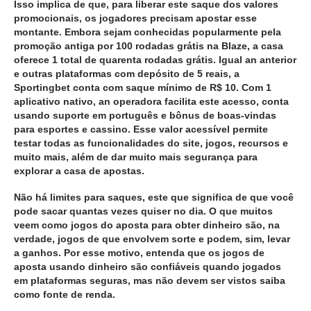
Isso implica de que, para liberar este saque dos valores
promocionais, os jogadores precisam apostar esse
montante. Embora sejam conhecidas popularmente pela
promoção antiga por 100 rodadas grátis na Blaze, a casa
oferece 1 total de quarenta rodadas grátis. Igual an anterior
e outras plataformas com depósito de 5 reais, a
Sportingbet conta com saque mínimo de R$ 10. Com 1
aplicativo nativo, an operadora facilita este acesso, conta
usando suporte em português e bônus de boas-vindas
para esportes e cassino. Esse valor acessível permite
testar todas as funcionalidades do site, jogos, recursos e
muito mais, além de dar muito mais segurança para
explorar a casa de apostas.
Não há limites para saques, este que significa de que você
pode sacar quantas vezes quiser no dia. O que muitos
veem como jogos do aposta para obter dinheiro são, na
verdade, jogos de que envolvem sorte e podem, sim, levar
a ganhos. Por esse motivo, entenda que os jogos de
aposta usando dinheiro são confiáveis quando jogados
em plataformas seguras, mas não devem ser vistos saiba
como fonte de renda.