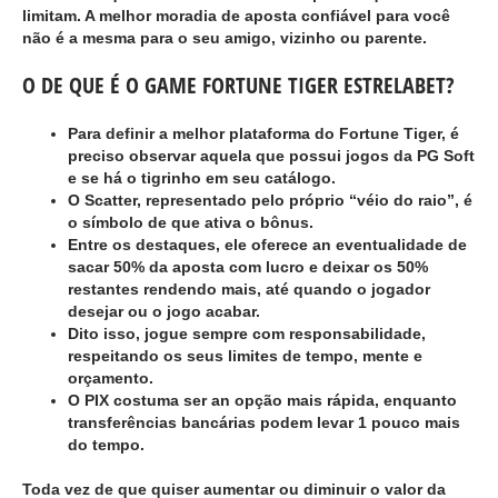
limitam. A melhor moradia de aposta confiável para você
não é a mesma para o seu amigo, vizinho ou parente.
O DE QUE É O GAME FORTUNE TIGER ESTRELABET?
Para definir a melhor plataforma do Fortune Tiger, é
preciso observar aquela que possui jogos da PG Soft
e se há o tigrinho em seu catálogo.
O Scatter, representado pelo próprio “véio do raio”, é
o símbolo de que ativa o bônus.
Entre os destaques, ele oferece an eventualidade de
sacar 50% da aposta com lucro e deixar os 50%
restantes rendendo mais, até quando o jogador
desejar ou o jogo acabar.
Dito isso, jogue sempre com responsabilidade,
respeitando os seus limites de tempo, mente e
orçamento.
O PIX costuma ser an opção mais rápida, enquanto
transferências bancárias podem levar 1 pouco mais
do tempo.
Toda vez de que quiser aumentar ou diminuir o valor da