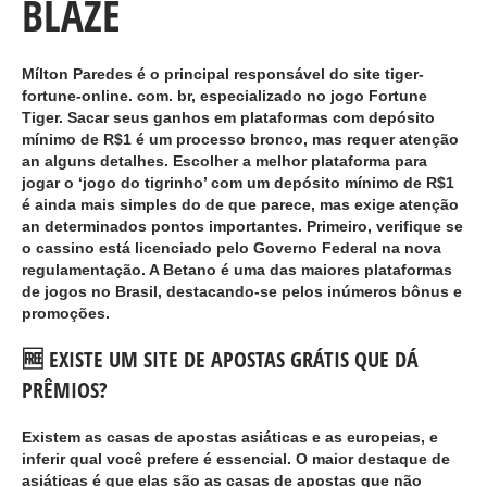
BLAZE
Mílton Paredes é o principal responsável do site tiger-
fortune-online. com. br, especializado no jogo Fortune
Tiger. Sacar seus ganhos em plataformas com depósito
mínimo de R$1 é um processo bronco, mas requer atenção
an alguns detalhes. Escolher a melhor plataforma para
jogar o ‘jogo do tigrinho’ com um depósito mínimo de R$1
é ainda mais simples do de que parece, mas exige atenção
an determinados pontos importantes. Primeiro, verifique se
o cassino está licenciado pelo Governo Federal na nova
regulamentação. A Betano é uma das maiores plataformas
de jogos no Brasil, destacando-se pelos inúmeros bônus e
promoções.
🆓 EXISTE UM SITE DE APOSTAS GRÁTIS QUE DÁ
PRÊMIOS?
Existem as casas de apostas asiáticas e as europeias, e
inferir qual você prefere é essencial. O maior destaque de
asiáticas é que elas são as casas de apostas que não