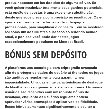
produzir apostas em los dos eles de alguma só vez. Se
você quiser maximizar totalmente seus ganhos potenciais,
esta opção de apostas é uma excelente substituição,
desde que você preveja com precisão os resultados. Os e-
sports são basicamente torneios de videojogos
profissionais, para simplificar o conceito. Têm se mostrado
asi como um dos illustres sucessos ao redor do mundo
atual, e por isso você pode dar nestes jogos
excepcionalmente populares na Mostbet Brasil.
BÓNUS SEM DEPÓSITO
A plataforma usa tecnologia para criptografia avançada
afin de proteger os dados do usuário at the todos os jogos
são auditados regularmente para garantir a new
imparcialidade. Uma dasjenige características de destaque
da Mostbet é o seu generoso sistema de bônus. Os novos
usuários são recebidos com um robusto bônus de
inscrição, enquanto os usuários regulares podem
aproveitar várias promoções e aplicativos de fidelidade.
Esses bônus aumentam significativamente o seu ter a