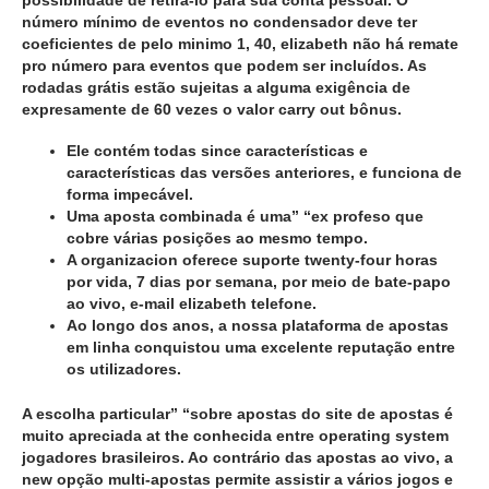
possibilidade de retirá-lo para sua conta pessoal. O
número mínimo de eventos no condensador deve ter
coeficientes de pelo minimo 1, 40, elizabeth não há remate
pro número para eventos que podem ser incluídos. As
rodadas grátis estão sujeitas a alguma exigência de
expresamente de 60 vezes o valor carry out bônus.
Ele contém todas since características e
características das versões anteriores, e funciona de
forma impecável.
Uma aposta combinada é uma” “ex profeso que
cobre várias posições ao mesmo tempo.
A organizacion oferece suporte twenty-four horas
por vida, 7 dias por semana, por meio de bate-papo
ao vivo, e-mail elizabeth telefone.
Ao longo dos anos, a nossa plataforma de apostas
em linha conquistou uma excelente reputação entre
os utilizadores.
A escolha particular” “sobre apostas do site de apostas é
muito apreciada at the conhecida entre operating system
jogadores brasileiros. Ao contrário das apostas ao vivo, a
new opção multi-apostas permite assistir a vários jogos e