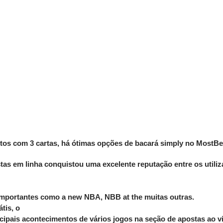
tos com 3 cartas, há ótimas opções de bacará simply no MostBe
tas em linha conquistou uma excelente reputação entre os utiliz
 importantes como a new NBA, NBB at the muitas outras.
tis, o
cipais acontecimentos de vários jogos na seção de apostas ao v