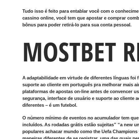
Tudo isso é feito para entablar você com o conhecim
cassino online, você tem que apostar e comprar combi
bônus para poder retirá-lo para sua conta pessoal.
MOSTBET R
A adaptabilidade em virtude de diferentes línguas fo
suporte ao cliente em português pra melhorar mais ai
plataformas de apostas on-line antes de convencer u
segurança, interface de usuário e suporte ao cliente
diferentes – é um futebol.
O número mínimo de eventos no acumulador tem que ter
incluídos. As rodadas grátis estão sujeitas” “a new 
populares achacar mundo como the Uefa Champions Gr
maneiras diferentes de se registrar, uma das quais p