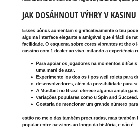
JAK DOSÁHNOUT VÝHRY V KASINU
Esses bônus aumentam significativamente o teu poder d
alguma interface elegante e amigável que é fácil de 
facilidade. O esquema sobre cores vibrantes at the o
cassino com 1 dealer ao vivo imitando a experiência re
Para apoiar os jogadores na momentos difíceis
uma maré de azar.
Experimente los dos os tipos weil roleta para 
desenvolvedores, além da possibilidade para se
A Mostbet no Brasil oferece alguma ampla gam
variações populares como u Spin and Succeed.
Gostaria de mencionar um grande número para 
estão no meio das também procuradas, mas também h
popular entre cassinos ao longo da história, e não é