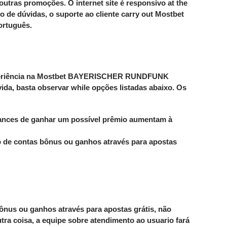
utras promoções. O internet site é responsivo at the
so de dúvidas, o suporte ao cliente carry out Mostbet
ortuguês.
 experiência na Mostbet BAYERISCHER RUNDFUNK
ida, basta observar while opções listadas abaixo. Os
chances de ganhar um possível prêmio aumentam à
o de contas bônus ou ganhos através para apostas
ônus ou ganhos através para apostas grátis, não
ra coisa, a equipe sobre atendimento ao usuario fará