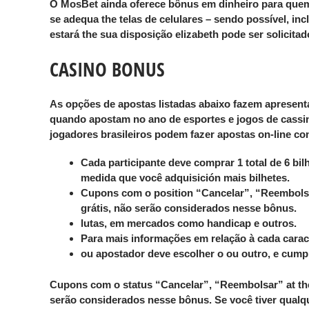
O MosBet ainda oferece bônus em dinheiro para quem” 
se adequa the telas de celulares – sendo possível, inc
estará the sua disposição elizabeth pode ser solicita
CASINO BONUS
As opções de apostas listadas abaixo fazem aprese
quando apostam no ano de esportes e jogos de cassino
jogadores brasileiros podem fazer apostas on-line c
Cada participante deve comprar 1 total de 6 b
medida que você adquisición mais bilhetes.
Cupons com o position “Cancelar”, “Reembolsa
grátis, não serão considerados nesse bônus.
lutas, em mercados como handicap e outros.
Para mais informações em relação à cada caract
ou apostador deve escolher o ou outro, e cumpr
Cupons com o status “Cancelar”, “Reembolsar” at the
serão considerados nesse bônus. Se você tiver qualqu