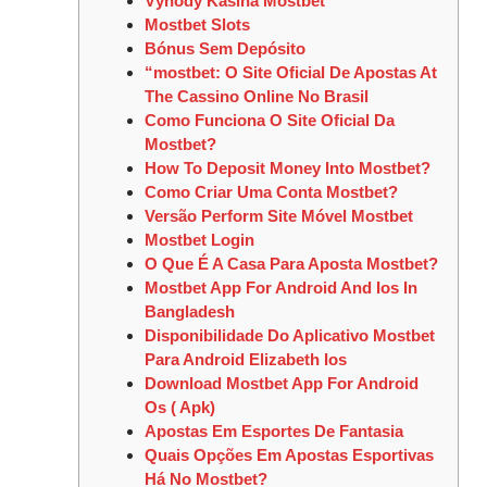
Výhody Kasina Mostbet
Mostbet Slots
Bónus Sem Depósito
“mostbet: O Site Oficial De Apostas At
The Cassino Online No Brasil
Como Funciona O Site Oficial Da
Mostbet?
How To Deposit Money Into Mostbet?
Como Criar Uma Conta Mostbet?
Versão Perform Site Móvel Mostbet
Mostbet Login
O Que É A Casa Para Aposta Mostbet?
Mostbet App For Android And Ios In
Bangladesh
Disponibilidade Do Aplicativo Mostbet
Para Android Elizabeth Ios
Download Mostbet App For Android
Os ( Apk)
Apostas Em Esportes De Fantasia
Quais Opções Em Apostas Esportivas
Há No Mostbet?