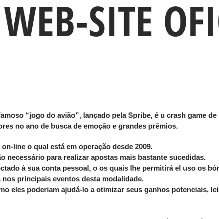
WEB-SITE OFI
famoso “jogo do avião”, lançado pela Spribe, é u crash game de
adores no ano de busca de emoção e grandes prêmios.
 on-line o qual está em operação desde 2009.
ão necessário para realizar apostas mais bastante sucedidas.
ado à sua conta pessoal, o os quais lhe permitirá el uso os bón
s nos principais eventos desta modalidade.
mo eles poderiam ajudá-lo a otimizar seus ganhos potenciais, le