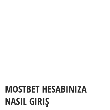
MOSTBET HESABINIZA
NASIL GIRIŞ