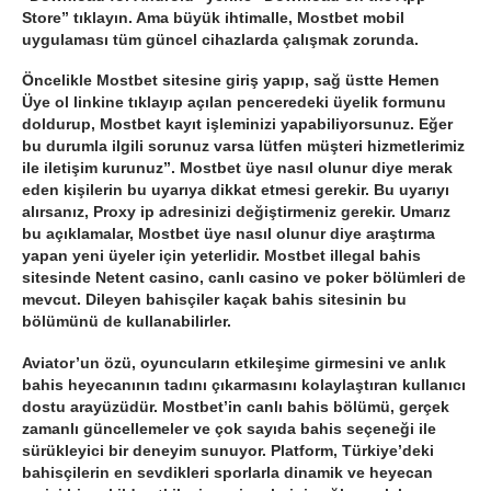
Store” tıklayın. Ama büyük ihtimalle, Mostbet mobil
uygulaması tüm güncel cihazlarda çalışmak zorunda.
Öncelikle Mostbet sitesine giriş yapıp, sağ üstte Hemen
Üye ol linkine tıklayıp açılan penceredeki üyelik formunu
doldurup, Mostbet kayıt işleminizi yapabiliyorsunuz. Eğer
bu durumla ilgili sorunuz varsa lütfen müşteri hizmetlerimiz
ile iletişim kurunuz”. Mostbet üye nasıl olunur diye merak
eden kişilerin bu uyarıya dikkat etmesi gerekir. Bu uyarıyı
alırsanız, Proxy ip adresinizi değiştirmeniz gerekir. Umarız
bu açıklamalar, Mostbet üye nasıl olunur diye araştırma
yapan yeni üyeler için yeterlidir. Mostbet illegal bahis
sitesinde Netent casino, canlı casino ve poker bölümleri de
mevcut. Dileyen bahisçiler kaçak bahis sitesinin bu
bölümünü de kullanabilirler.
Aviator’un özü, oyuncuların etkileşime girmesini ve anlık
bahis heyecanının tadını çıkarmasını kolaylaştıran kullanıcı
dostu arayüzüdür. Mostbet’in canlı bahis bölümü, gerçek
zamanlı güncellemeler ve çok sayıda bahis seçeneği ile
sürükleyici bir deneyim sunuyor. Platform, Türkiye’deki
bahisçilerin en sevdikleri sporlarla dinamik ve heyecan