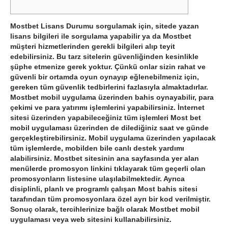
Mostbet Lisans Durumu sorgulamak için, sitede yazan
lisans bilgileri ile sorgulama yapabilir ya da Mostbet
müşteri hizmetlerinden gerekli bilgileri alıp teyit
edebilirsiniz. Bu tarz sitelerin güvenliğinden kesinlikle
şüphe etmenize gerek yoktur. Çünkü onlar sizin rahat ve
güvenli bir ortamda oyun oynayıp eğlenebilmeniz için,
gereken tüm güvenlik tedbirlerini fazlasıyla almaktadırlar.
Mostbet mobil uygulama üzerinden bahis oynayabilir, para
çekimi ve para yatırımı işlemlerini yapabilirsiniz. İnternet
sitesi üzerinden yapabileceğiniz tüm işlemleri Most bet
mobil uygulaması üzerinden de dilediğiniz saat ve günde
gerçekleştirebilirsiniz. Mobil uygulama üzerinden yapılacak
tüm işlemlerde, mobilden bile canlı destek yardımı
alabilirsiniz. Mostbet sitesinin ana sayfasında yer alan
menülerde promosyon linkini tıklayarak tüm geçerli olan
promosyonların listesine ulaşılabilmektedir. Ayrıca
disiplinli, planlı ve programlı çalışan Most bahis sitesi
tarafından tüm promosyonlara özel ayrı bir kod verilmiştir.
Sonuç olarak, tercihlerinize bağlı olarak Mostbet mobil
uygulaması veya web sitesini kullanabilirsiniz.