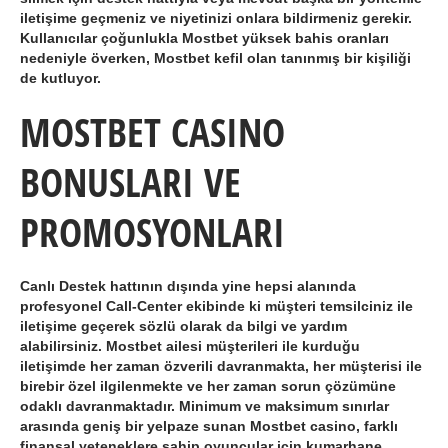
iletişime geçmeniz ve niyetinizi onlara bildirmeniz gerekir.
Kullanıcılar çoğunlukla Mostbet yüksek bahis oranları
nedeniyle överken, Mostbet kefil olan tanınmış bir kişiliği
de kutluyor.
MOSTBET CASINO
BONUSLARI VE
PROMOSYONLARI
Canlı Destek hattının dışında yine hepsi alanında
profesyonel Call-Center ekibinde ki müşteri temsilciniz ile
iletişime geçerek sözlü olarak da bilgi ve yardım
alabilirsiniz. Mostbet ailesi müşterileri ile kurduğu
iletişimde her zaman özverili davranmakta, her müşterisi ile
birebir özel ilgilenmekte ve her zaman sorun çözümüne
odaklı davranmaktadır. Minimum ve maksimum sınırlar
arasında geniş bir yelpaze sunan Mostbet casino, farklı
finansal yeteneklere sahip oyuncular için kumarhane