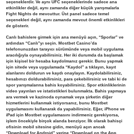
seçeneklerdir. Ve aynı UFC seçeneklerinde sadece ana
etkinlikler değil, aynı zamanda diğer küçük yarışmalarla
Fight Nights de mevcuttur. Üst panel sadece temel
seçenekleri değil, aynı zamanda mevcut önemli etkinlikleri
de gösterir.
Canlı bahislere girmek için ana menüyü açın, “Sporlar” ve
ardından “Canlı”yı seçin. Mostbet Casino’da
telefonunuzdan tarayıcı sürümünde veya mobil uygulama
aracılığıyla oynayabilirsiniz. Her iki durumda da başlamak
için kişisel bir hesaba kaydolmanız gerekir. Bunu yapmak
için sitede veya uygulamada “Kaydol” a tıklayın, kayıt
alanlarını doldurun ve kaydı onaylayın. Kaydolabilirsiniz,
hesabınızı doldurabilirsiniz, para çekebilirsiniz ve tabi ki de
spor yarışmalarına bahis koyabilirsiniz. Spor etkinliklerinin
video yayınları ve istatistikleri bulunmakta. Bahis yapmaya
ara vermek ve kazinoda oynamak veya şirketin diğer
hizmetlerini kullanmak istiyorsanız, bunu Mostbet
uygulamasını kullanarak da yapabilirsiniz. Eğer, iPhone ve
iPad için Mostbet uygulamasını indirmeniz gerekiyorsa,
işlem öncekiyle birçok alanda benziyor. İlk olarak bahisçi
ofisinin mobil sitesine gidin, menüyü açın ancak
“Download for Android” yerine “Download on the App