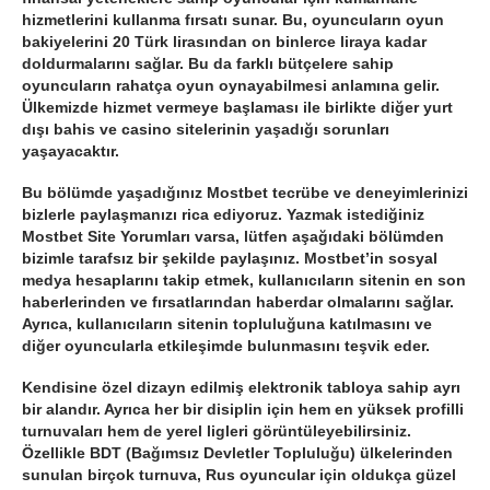
hizmetlerini kullanma fırsatı sunar. Bu, oyuncuların oyun
bakiyelerini 20 Türk lirasından on binlerce liraya kadar
doldurmalarını sağlar. Bu da farklı bütçelere sahip
oyuncuların rahatça oyun oynayabilmesi anlamına gelir.
Ülkemizde hizmet vermeye başlaması ile birlikte diğer yurt
dışı bahis ve casino sitelerinin yaşadığı sorunları
yaşayacaktır.
Bu bölümde yaşadığınız Mostbet tecrübe ve deneyimlerinizi
bizlerle paylaşmanızı rica ediyoruz. Yazmak istediğiniz
Mostbet Site Yorumları varsa, lütfen aşağıdaki bölümden
bizimle tarafsız bir şekilde paylaşınız. Mostbet’in sosyal
medya hesaplarını takip etmek, kullanıcıların sitenin en son
haberlerinden ve fırsatlarından haberdar olmalarını sağlar.
Ayrıca, kullanıcıların sitenin topluluğuna katılmasını ve
diğer oyuncularla etkileşimde bulunmasını teşvik eder.
Kendisine özel dizayn edilmiş elektronik tabloya sahip ayrı
bir alandır. Ayrıca her bir disiplin için hem en yüksek profilli
turnuvaları hem de yerel ligleri görüntüleyebilirsiniz.
Özellikle BDT (Bağımsız Devletler Topluluğu) ülkelerinden
sunulan birçok turnuva, Rus oyuncular için oldukça güzel