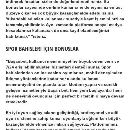
indirerek fırsatları sizler de değerlendirebilirsiniz. Bu
bonuslar sayesinde on-line kumarhane deneyiminiz en üst
düzeye çıkar ve çok büyük kazançlar elde edebilirsiniz.
Yukarıdaki adımları kullanmak suretiyle kayıt işlemini hızlıca
tamamlayabilirsiniz. Aynı zamanda platforma sosyal medya
hesaplarınızı kullanarak de uma kayıt olabileceğinizi
hatırlatmak” “isteriz.
SPOR BAHISLERI İÇIN BONUSLAR
“Başarıbet, kullanıcı memnuniyetine büyük önem verir ve
7/24 erişilebilir müşteri hizmetleri desteği sunar. Spor
bahislerinden online casino oyunlarına, mobil deneyimden
ödeme yöntemlerine kadar her alanda kullanıcı
memnuniyetini ön planda tutar. Modern yapısı ve sürekli
gelişen hizmetleriyle Başarı bet, hem yeni başlayanlar hem
de deneyimli oyuncular için perfect bir tercih olmaya devam
etmektedir.
En iyi oyun sağlayıcıların geliştirdiği, profesyonel ve adil
oyun sistemine sahip kumar oyunlarıyla eğlenirken büyük
kazançlar elde etmenize imkan sağlıyoruz. Platformumuz,