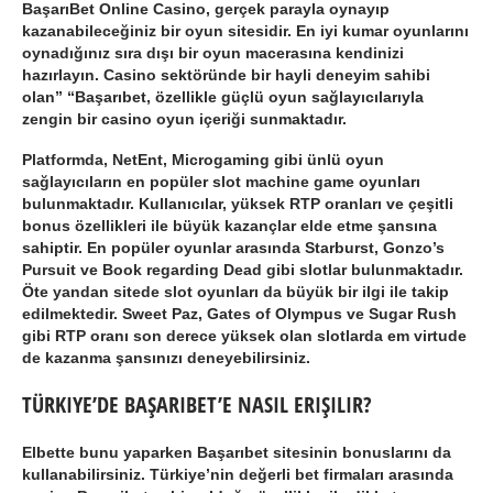
BaşarıBet Online Casino, gerçek parayla oynayıp
kazanabileceğiniz bir oyun sitesidir. En iyi kumar oyunlarını
oynadığınız sıra dışı bir oyun macerasına kendinizi
hazırlayın. Casino sektöründe bir hayli deneyim sahibi
olan” “Başarıbet, özellikle güçlü oyun sağlayıcılarıyla
zengin bir casino oyun içeriği sunmaktadır.
Platformda, NetEnt, Microgaming gibi ünlü oyun
sağlayıcıların en popüler slot machine game oyunları
bulunmaktadır. Kullanıcılar, yüksek RTP oranları ve çeşitli
bonus özellikleri ile büyük kazançlar elde etme şansına
sahiptir. En popüler oyunlar arasında Starburst, Gonzo’s
Pursuit ve Book regarding Dead gibi slotlar bulunmaktadır.
Öte yandan sitede slot oyunları da büyük bir ilgi ile takip
edilmektedir. Sweet Paz, Gates of Olympus ve Sugar Rush
gibi RTP oranı son derece yüksek olan slotlarda em virtude
de kazanma şansınızı deneyebilirsiniz.
TÜRKIYE’DE BAŞARIBET’E NASIL ERIŞILIR?
Elbette bunu yaparken Başarıbet sitesinin bonuslarını da
kullanabilirsiniz. Türkiye’nin değerli bet firmaları arasında