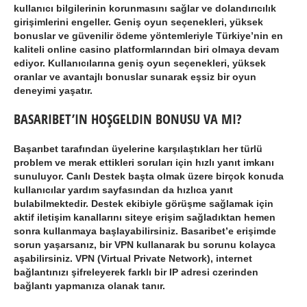
kullanıcı bilgilerinin korunmasını sağlar ve dolandırıcılık
girişimlerini engeller. Geniş oyun seçenekleri, yüksek
bonuslar ve güvenilir ödeme yöntemleriyle Türkiye’nin en
kaliteli online casino platformlarından biri olmaya devam
ediyor. Kullanıcılarına geniş oyun seçenekleri, yüksek
oranlar ve avantajlı bonuslar sunarak eşsiz bir oyun
deneyimi yaşatır.
BASARIBET’IN HOŞGELDIN BONUSU VA MI?
Başarıbet tarafından üyelerine karşılaştıkları her türlü
problem ve merak ettikleri soruları için hızlı yanıt imkanı
sunuluyor. Canlı Destek başta olmak üzere birçok konuda
kullanıcılar yardım sayfasından da hızlıca yanıt
bulabilmektedir. Destek ekibiyle görüşme sağlamak için
aktif iletişim kanallarını siteye erişim sağladıktan hemen
sonra kullanmaya başlayabilirsiniz. Basaribet’e erişimde
sorun yaşarsanız, bir VPN kullanarak bu sorunu kolayca
aşabilirsiniz. VPN (Virtual Private Network), internet
bağlantınızı şifreleyerek farklı bir IP adresi czerinden
bağlantı yapmanıza olanak tanır.