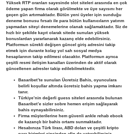
Yüksek RTP oranları sayesinde slot siteleri arasında en çok
ödeme yapan firma olarak görülmekte ve üye sayısını her
geçen gün artırmaktadır. Bütün yeni üyeler için sunduğu
deneme bonusu fırsatı ile para bütün kullanıcıların yatırım
yapmadan siteyi denemelerine olanak sağlamaktadır. Siz de
hızlı bir şekilde kayıt olarak sitede sunulan yüksek
bonuslardan yararlanarak kazanç elde edebilirsiniz.
Platformun sürekli değişen güncel giriş adresini takip
etmek için durante kolay yol sah sosyal medya
hesaplarının takip edilmesi olacaktır. Platformun ayrıca
çeşitli resmi iletişim kanalları üzerinden de aktif olarak
güncellenen adresler takip edilebilmektedir.
Basaribet’te sunulan Ücretsiz Bahis, oyunculara
belirli koşullar altında ücretsiz bahis yapma imkanı
tanır.
Türkiye’nin değerli guess siteleri arasında bulunan
Basaribet’e sizler sobre hemen erişim sağlayarak
bahis oynayabilirsiniz.
Firma müşterilerine hem güvenli ankle rehab ebook
de kazançlı bir bahis ortamı sunmaktadır.
Hesabınıza Türk lirası, ABD doları ve çeşitli kripto
para birimleri cinsinden afin de yatırabilirsiniz.