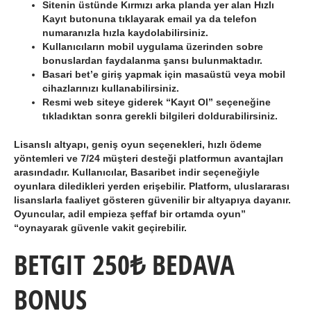
Sitenin üstünde Kırmızı arka planda yer alan Hızlı
Kayıt butonuna tıklayarak email ya da telefon
numaranızla hızla kaydolabilirsiniz.
Kullanıcıların mobil uygulama üzerinden sobre
bonuslardan faydalanma şansı bulunmaktadır.
Basari bet’e giriş yapmak için masaüstü veya mobil
cihazlarınızı kullanabilirsiniz.
Resmi web siteye giderek “Kayıt Ol” seçeneğine
tıkladıktan sonra gerekli bilgileri doldurabilirsiniz.
Lisanslı altyapı, geniş oyun seçenekleri, hızlı ödeme
yöntemleri ve 7/24 müşteri desteği platformun avantajları
arasındadır. Kullanıcılar, Basaribet indir seçeneğiyle
oyunlara diledikleri yerden erişebilir. Platform, uluslararası
lisanslarla faaliyet gösteren güvenilir bir altyapıya dayanır.
Oyuncular, adil empieza şeffaf bir ortamda oyun”
“oynayarak güvenle vakit geçirebilir.
BETGIT 250₺ BEDAVA
BONUS