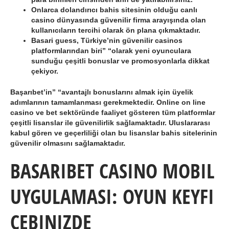
Onlarca dolandırıcı bahis sitesinin olduğu canlı
casino dünyasında güvenilir firma arayışında olan
kullanıcıların tercihi olarak ön plana çıkmaktadır.
Basari guess, Türkiye’nin güvenilir casinos
platformlarından biri” “olarak yeni oyunculara
sunduğu çeşitli bonuslar ve promosyonlarla dikkat
çekiyor.
Başarıbet’in” “avantajlı bonuslarını almak için üyelik
adımlarının tamamlanması gerekmektedir. Online on line
casino ve bet sektöründe faaliyet gösteren tüm platformlar
çeşitli lisanslar ile güvenilirlik sağlamaktadır. Uluslararası
kabul gören ve geçerliliği olan bu lisanslar bahis sitelerinin
güvenilir olmasını sağlamaktadır.
BASARIBET CASINO MOBIL
UYGULAMASI: OYUN KEYFI
CEBINIZDE