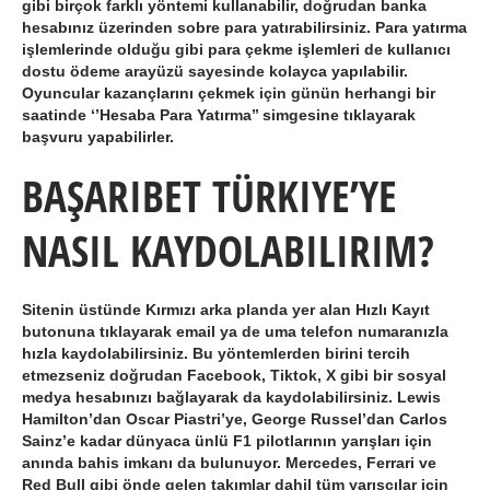
gibi birçok farklı yöntemi kullanabilir, doğrudan banka
hesabınız üzerinden sobre para yatırabilirsiniz. Para yatırma
işlemlerinde olduğu gibi para çekme işlemleri de kullanıcı
dostu ödeme arayüzü sayesinde kolayca yapılabilir.
Oyuncular kazançlarını çekmek için günün herhangi bir
saatinde ‘’Hesaba Para Yatırma’’ simgesine tıklayarak
başvuru yapabilirler.
BAŞARIBET TÜRKIYE’YE
NASIL KAYDOLABILIRIM?
Sitenin üstünde Kırmızı arka planda yer alan Hızlı Kayıt
butonuna tıklayarak email ya de uma telefon numaranızla
hızla kaydolabilirsiniz. Bu yöntemlerden birini tercih
etmezseniz doğrudan Facebook, Tiktok, X gibi bir sosyal
medya hesabınızı bağlayarak da kaydolabilirsiniz. Lewis
Hamilton’dan Oscar Piastri’ye, George Russel’dan Carlos
Sainz’e kadar dünyaca ünlü F1 pilotlarının yarışları için
anında bahis imkanı da bulunuyor. Mercedes, Ferrari ve
Red Bull gibi önde gelen takımlar dahil tüm yarışçılar için