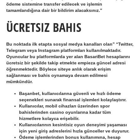
ödeme sistemine transfer edilecek ve işlemin
tamamlandığına dair bir bildirim alacaksınız.”
ÜCRETSIZ BAHIS
Bu noktada ilk etapta sosyal medya kanalları olan” “Twitter,
Telegram veya Instagram platformları kullanılmaktadır.
Oyuncular bu platformlarda yer alan BasariBet hesaplarını
ücretsiz bir şekilde takip etmekte empieza güncel adresi
öğrenmektedir. Böylece siteye anlık olarak erişim
sağlanması ve bahis oynamaya devam edilmesi
mümkündür.
Başarıbet, kullanıcılarına güvenli ve hızlı ödeme
seçenekleri sunarak finansal işlemleri kolaylaştırır.
Kullanıcılar, mobil cihazları üzerinden spor
bahislerinden casino oyunlarına kadar tüm
hizmetlere kolayca erişebilir.
Kullanıcılarının kesintisiz oyun deneyimi yaşaması
için yeni giriş adreslerini hızla günceller ve duyurur.
Ödeme işlemlerinden bonus kullanımına, hesap