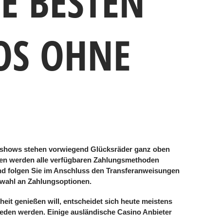
E BESTEN
OS OHNE
ameshows stehen vorwiegend Glücksräder ganz oben
hnen werden alle verfügbaren Zahlungsmethoden
und folgen Sie im Anschluss den Transferanweisungen
swahl an Zahlungsoptionen.
eit genießen will, entscheidet sich heute meistens
ieden werden. Einige ausländische Casino Anbieter