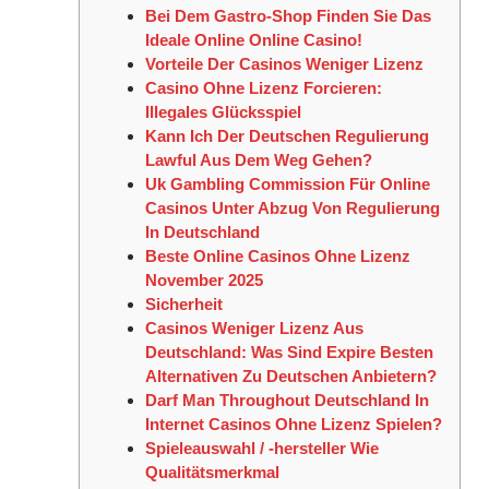
Bei Dem Gastro-Shop Finden Sie Das
Ideale Online Online Casino!
Vorteile Der Casinos Weniger Lizenz
Casino Ohne Lizenz Forcieren:
Illegales Glücksspiel
Kann Ich Der Deutschen Regulierung
Lawful Aus Dem Weg Gehen?
Uk Gambling Commission Für Online
Casinos Unter Abzug Von Regulierung
In Deutschland
Beste Online Casinos Ohne Lizenz
November 2025
Sicherheit
Casinos Weniger Lizenz Aus
Deutschland: Was Sind Expire Besten
Alternativen Zu Deutschen Anbietern?
Darf Man Throughout Deutschland In
Internet Casinos Ohne Lizenz Spielen?
Spieleauswahl / -hersteller Wie
Qualitätsmerkmal