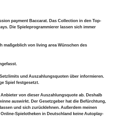
ion payment Baccarat. Das Collection in den Top-
ays. Die Spieleprogrammierer lassen sich immer
ich maßgeblich von living area Wünschen des
ngefasst.
 Setzlimits und Auszahlungsquoten über informieren.
e Spiel festgesetzt.
en Anbieter von dieser Auszahlungsquote ab. Deshalb
ewinne auswirkt. Der Gesetzgeber hat die Befürchtung,
en lassen und sich zurücklehnen. Außerdem meinen
n Online-Spielotheken in Deutschland keine Autoplay-