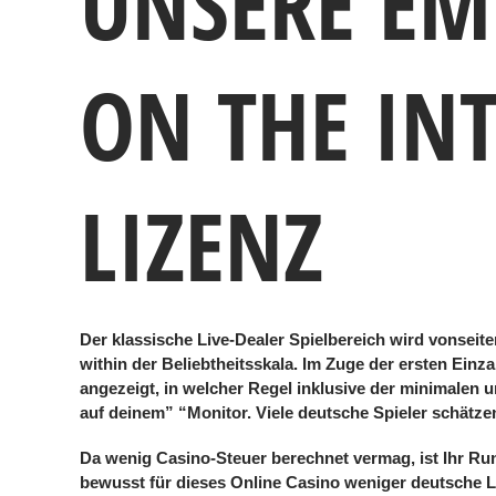
UNSERE EM
ON THE IN
LIZENZ
Der klassische Live-Dealer Spielbereich wird vonsei
within der Beliebtheitsskala. Im Zuge der ersten E
angezeigt, in welcher Regel inklusive der minimalen
auf deinem” “Monitor. Viele deutsche Spieler schätz
Da wenig Casino-Steuer berechnet vermag, ist Ihr Run
bewusst für dieses Online Casino weniger deutsche L