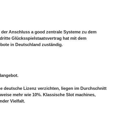
e der Anschluss a good zentrale Systeme zu dem
 dritte Glücksspielstaatsvertrag hat mit dem
ebote in Deutschland zuständig.
langebot.
ne deutsche Lizenz verzichten, liegen im Durchschnitt
ilweise mehr wie 10%. Klassische Slot machines,
er Vielfalt.