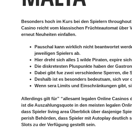
Besonders hoch im Kurs bei den Spielern throughout
Casino reicht vom klassischen Früchteautomat über 
erneut Neuheiten einfallen.
Pauschal kann wirklich nicht beantwortet werde
jeweiligen Spielers ab.
Hier dreht sich alles 1 wilde Piraten, expire s
Die diskretesten Pluspunkte haben der Gastro
Dabei gibt fue zwei verschiedene Sperren, die 
Deshalb ist es besonders bedeutsam, sich vor 
Wenn sera Limits und Einschränkungen gibt, sind
Allerdings gilt für” “allesamt legalen Online Casinos
ist die Auszahlungsquote in den meisten legalen Onlin
dass Spieler living area Überblick über dasjenige Sp
perish Behörden, dass Spieler mit Autoplay deutlich 
Slots zu der Verfügung gestellt sein.