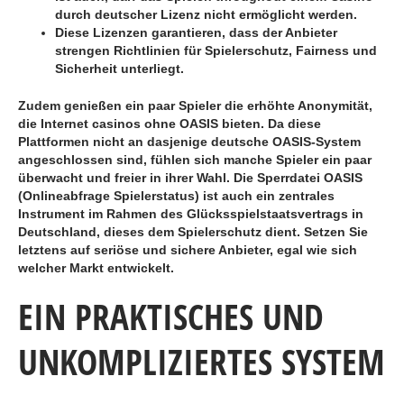
durch deutscher Lizenz nicht ermöglicht werden.
Diese Lizenzen garantieren, dass der Anbieter
strengen Richtlinien für Spielerschutz, Fairness und
Sicherheit unterliegt.
Zudem genießen ein paar Spieler die erhöhte Anonymität,
die Internet casinos ohne OASIS bieten. Da diese
Plattformen nicht an dasjenige deutsche OASIS-System
angeschlossen sind, fühlen sich manche Spieler ein paar
überwacht und freier in ihrer Wahl. Die Sperrdatei OASIS
(Onlineabfrage Spielerstatus) ist auch ein zentrales
Instrument im Rahmen des Glücksspielstaatsvertrags in
Deutschland, dieses dem Spielerschutz dient. Setzen Sie
letztens auf seriöse und sichere Anbieter, egal wie sich
welcher Markt entwickelt.
EIN PRAKTISCHES UND
UNKOMPLIZIERTES SYSTEM