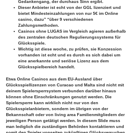
Gedankengang, der durchaus Sinn ergibt.
Dieser Anbieter ist echt von der GGL lizenziert und
bietet Mindesteinzahlungen von nur 5€ im Online
casino, dazu” “über 9 verschiedenen
Zahlungsmethoden.
Casinos ohne LUGAS im Vergleich agieren außerhalb
des zentralen deutschen Regulierungssystems für
Glücksspiele.
Wichtig ist diese woche, zu prüfen, sie Konzession
vorhanden ist echt und es durch es sich dabei um
eine anerkannte und seriöse Lizenz aus dem
Glücksspielbereich handelt.
Etwa Online Casinos aus dem EU-Ausland über
Glücksspiellizenzen von Curacao und Malta sind nicht mit
deinem Spielersperrsystem verbunden darüber hinaus
können ohne Einschränkungen genutzt werden. Die
Spielersperre kann wirklich nicht nur von den
Glücksspielanbietern, sondern im übrigen von der
Bekannschaft oder von living area Familienmitgliedern der
jeweiligen Person getätigt werden. In diesem Slide muss
man lediglich die zuständigen Behörden kontaktieren und
somit den Spieler vonseiten zukünftigen Glücksversuchen