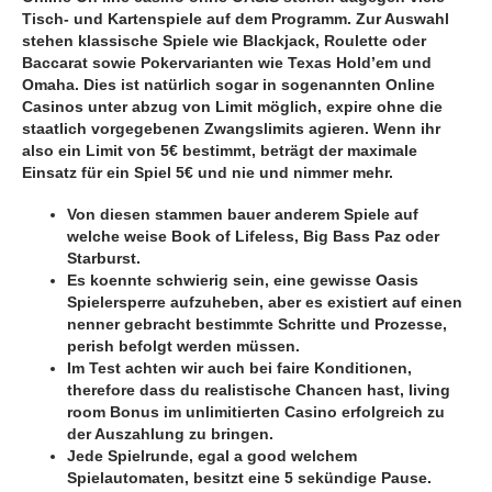
Tisch- und Kartenspiele auf dem Programm. Zur Auswahl
stehen klassische Spiele wie Blackjack, Roulette oder
Baccarat sowie Pokervarianten wie Texas Hold’em und
Omaha. Dies ist natürlich sogar in sogenannten Online
Casinos unter abzug von Limit möglich, expire ohne die
staatlich vorgegebenen Zwangslimits agieren. Wenn ihr
also ein Limit von 5€ bestimmt, beträgt der maximale
Einsatz für ein Spiel 5€ und nie und nimmer mehr.
Von diesen stammen bauer anderem Spiele auf
welche weise Book of Lifeless, Big Bass Paz oder
Starburst.
Es koennte schwierig sein, eine gewisse Oasis
Spielersperre aufzuheben, aber es existiert auf einen
nenner gebracht bestimmte Schritte und Prozesse,
perish befolgt werden müssen.
Im Test achten wir auch bei faire Konditionen,
therefore dass du realistische Chancen hast, living
room Bonus im unlimitierten Casino erfolgreich zu
der Auszahlung zu bringen.
Jede Spielrunde, egal a good welchem
Spielautomaten, besitzt eine 5 sekündige Pause.