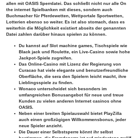
allen mit OASIS Sperrdatei. Das schließt nicht nur alle On
the internet Spielbanken mit dieses, sondern auch
Buchmacher für Pferdewetten, Wettportale Sportwetten,
Lotterien ebenso so weiter. Es ist also stomach, dass es
weiterhin die Möglichkeit existiert abseits der genannten
Datei zahlen darüber hinaus spielen zu können.
Du kannst auf Slot machine games, Tischspiele wie
Black jack und Roulette, ein Live-Casino sowie hohe
Jackpot-Spiele zugreifen.
Das Online-Casino mit Lizenz der Regierung von
Curacao hat viele elegante und benutzerfreundliche
Oberfläche, die sera den Spielern leicht macht, ihre
Lieblingsspiele zu finden.
Wonaco unterscheidet sich besonders im
umfangreichen Bonusangebot für neue und treue
Kunden zu vielen anderen Internet casinos ohne
OASIS.
Neben einer breiten Spielauswahl bietet PlayZilla
auch einen großzügigen Willkommensbonus, jeder
neue Spieler anzieht.
Die Dauer einer Selbstsperre könnt ihr selbst