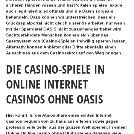
sicheren Händen wissen und bei Portalen spielen, expire
auch legitimiert sind oftmals und die Daten sorgsam
behandeln. Dazu können wir unterstreichen, dass ein
Glücksspielportal nicht gleich unseriös arbeitet, nur wenn
mit der Sperrdatei OASIS nicht zusammengearbeitet wird.
Suchtgefährdete Menschen können sich über das
Sperrsystem von (Casino-)Spielen freiwillig sperren lassen.
Alternativ können Anbieter oder Dritte ebenfalls einen
Ausschluss aus dem Casinosektor auf den Weg bringen.
DIE CASINO-SPIELE IN
ONLINE INTERNET
CASINOS OHNE OASIS
Hier könnt ihr die Atmosphäre eines echten Internet
casinos bequem von zu haus aus erleben sowie gegen
professionelle Seller aus der ganzen Welt spielen. In einem
Online On line casino ohne OASIS stehen dagegen viele