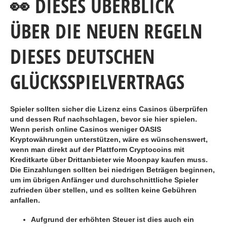
👀 DIESES ÜBERBLICK
ÜBER DIE NEUEN REGELN
DIESES DEUTSCHEN
GLÜCKSSPIELVERTRAGS
Spieler sollten sicher die Lizenz eins Casinos überprüfen
und dessen Ruf nachschlagen, bevor sie hier spielen.
Wenn perish online Casinos weniger OASIS
Kryptowährungen unterstützen, wäre es wünschenswert,
wenn man direkt auf der Plattform Cryptocoins mit
Kreditkarte über Drittanbieter wie Moonpay kaufen muss.
Die Einzahlungen sollten bei niedrigen Beträgen beginnen,
um im übrigen Anfänger und durchschnittliche Spieler
zufrieden über stellen, und es sollten keine Gebühren
anfallen.
Aufgrund der erhöhten Steuer ist dies auch ein