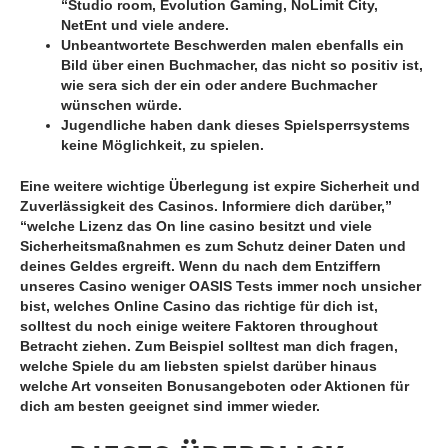
“Studio room, Evolution Gaming, NoLimit City,
NetEnt und viele andere.
Unbeantwortete Beschwerden malen ebenfalls ein
Bild über einen Buchmacher, das nicht so positiv ist,
wie sera sich der ein oder andere Buchmacher
wünschen würde.
Jugendliche haben dank dieses Spielsperrsystems
keine Möglichkeit, zu spielen.
Eine weitere wichtige Überlegung ist expire Sicherheit und
Zuverlässigkeit des Casinos. Informiere dich darüber,”
“welche Lizenz das On line casino besitzt und viele
Sicherheitsmaßnahmen es zum Schutz deiner Daten und
deines Geldes ergreift. Wenn du nach dem Entziffern
unseres Casino weniger OASIS Tests immer noch unsicher
bist, welches Online Casino das richtige für dich ist,
solltest du noch einige weitere Faktoren throughout
Betracht ziehen. Zum Beispiel solltest man dich fragen,
welche Spiele du am liebsten spielst darüber hinaus
welche Art vonseiten Bonusangeboten oder Aktionen für
dich am besten geeignet sind immer wieder.