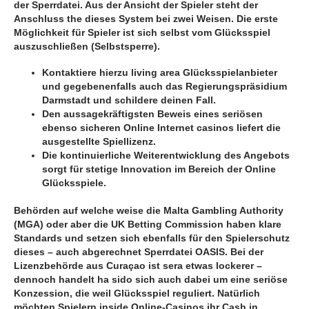
der Sperrdatei. Aus der Ansicht der Spieler steht der
Anschluss the dieses System bei zwei Weisen. Die erste
Möglichkeit für Spieler ist sich selbst vom Glücksspiel
auszuschließen (Selbstsperre).
Kontaktiere hierzu living area Glücksspielanbieter
und gegebenenfalls auch das Regierungspräsidium
Darmstadt und schildere deinen Fall.
Den aussagekräftigsten Beweis eines seriösen
ebenso sicheren Online Internet casinos liefert die
ausgestellte Spiellizenz.
Die kontinuierliche Weiterentwicklung des Angebots
sorgt für stetige Innovation im Bereich der Online
Glücksspiele.
Behörden auf welche weise die Malta Gambling Authority
(MGA) oder aber die UK Betting Commission haben klare
Standards und setzen sich ebenfalls für den Spielerschutz
dieses – auch abgerechnet Sperrdatei OASIS. Bei der
Lizenzbehörde aus Curaçao ist sera etwas lockerer –
dennoch handelt ha sido sich auch dabei um eine seriöse
Konzession, die weil Glücksspiel reguliert. Natürlich
möchten Spielern inside Online-Casinos ihr Cash in