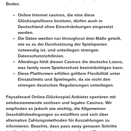
Boden.
Online Internet casinos, die eine diese
Glücksspiellizenz besitzen, dürfen auch in
Deutschland ohne Einschränkungen eingesetzt
werden.
Die Daten werden nur throughout dem Maße geteilt,
wie es zu der Durchsetzung der Spielsperren
notwendig ist, und unterliegen strengen
Datenschutzrichtlinien.
Allerdings fehlt diesen Casinos die deutsche Lizenz,
was family room Spielerschutz beeinträchtigen kann.
Diese Plattformen erfüllen größere Flexibilität unter
Einsatzlimits und Spielregeln, da sie nicht den
strengen deutschen Regulierungen unterliegen.
Paysafecard Online-Glücksspiel-Anbieter operieren mit
selvbestemmende seriösen und legalen Casinos. Wir
empfinden es jedoch wie wichtig, die Allgemeinen
Geschäftsbedingungen zu entziffern und sich über
alternative Zahlungsmethoden für Auszahlungen zu
informieren. Beachte, dass pass away genauen Schritte