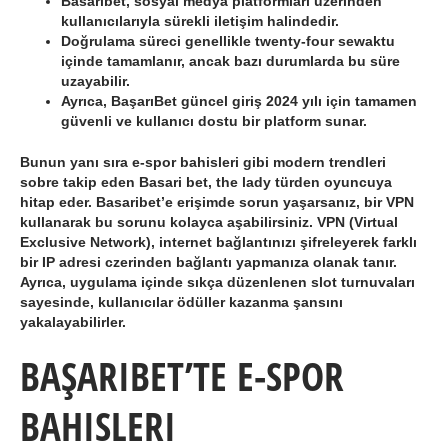
Basaribet, sosyal medya platformları üzerinden
kullanıcılarıyla sürekli iletişim halindedir.
Doğrulama süreci genellikle twenty-four sewaktu
içinde tamamlanır, ancak bazı durumlarda bu süre
uzayabilir.
Ayrıca, BaşarıBet güncel giriş 2024 yılı için tamamen
güvenli ve kullanıcı dostu bir platform sunar.
Bunun yanı sıra e-spor bahisleri gibi modern trendleri
sobre takip eden Basari bet, the lady türden oyuncuya
hitap eder. Basaribet’e erişimde sorun yaşarsanız, bir VPN
kullanarak bu sorunu kolayca aşabilirsiniz. VPN (Virtual
Exclusive Network), internet bağlantınızı şifreleyerek farklı
bir IP adresi czerinden bağlantı yapmanıza olanak tanır.
Ayrıca, uygulama içinde sıkça düzenlenen slot turnuvaları
sayesinde, kullanıcılar ödüller kazanma şansını
yakalayabilirler.
BAŞARIBET’TE E-SPOR
BAHISLERI