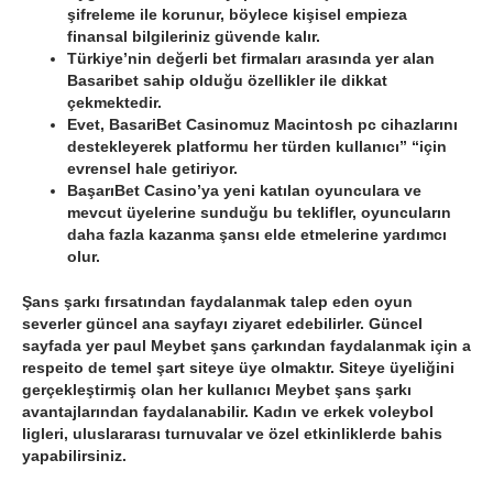
şifreleme ile korunur, böylece kişisel empieza
finansal bilgileriniz güvende kalır.
Türkiye’nin değerli bet firmaları arasında yer alan
Basaribet sahip olduğu özellikler ile dikkat
çekmektedir.
Evet, BasariBet Casinomuz Macintosh pc cihazlarını
destekleyerek platformu her türden kullanıcı” “için
evrensel hale getiriyor.
BaşarıBet Casino’ya yeni katılan oyunculara ve
mevcut üyelerine sunduğu bu teklifler, oyuncuların
daha fazla kazanma şansı elde etmelerine yardımcı
olur.
Şans şarkı fırsatından faydalanmak talep eden oyun
severler güncel ana sayfayı ziyaret edebilirler. Güncel
sayfada yer paul Meybet şans çarkından faydalanmak için a
respeito de temel şart siteye üye olmaktır. Siteye üyeliğini
gerçekleştirmiş olan her kullanıcı Meybet şans şarkı
avantajlarından faydalanabilir. Kadın ve erkek voleybol
ligleri, uluslararası turnuvalar ve özel etkinliklerde bahis
yapabilirsiniz.