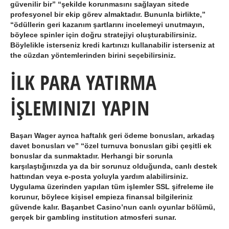
güvenilir bir” “şekilde korunmasını sağlayan sitede
profesyonel bir ekip görev almaktadır. Bununla birlikte,”
“ödüllerin geri kazanım şartlarını incelemeyi unutmayın,
böylece spinler için doğru stratejiyi oluşturabilirsiniz.
Böylelikle isterseniz kredi kartınızı kullanabilir isterseniz at
the cüzdan yöntemlerinden birini seçebilirsiniz.
İLK PARA YATIRMA
İŞLEMINIZI YAPIN
Başarı Wager ayrıca haftalık geri ödeme bonusları, arkadaş
davet bonusları ve” “özel turnuva bonusları gibi çeşitli ek
bonuslar da sunmaktadır. Herhangi bir sorunla
karşılaştığınızda ya da bir sorunuz olduğunda, canlı destek
hattından veya e-posta yoluyla yardım alabilirsiniz.
Uygulama üzerinden yapılan tüm işlemler SSL şifreleme ile
korunur, böylece kişisel empieza finansal bilgileriniz
güvende kalır. Başarıbet Casino’nun canlı oyunlar bölümü,
gerçek bir gambling institution atmosferi sunar.