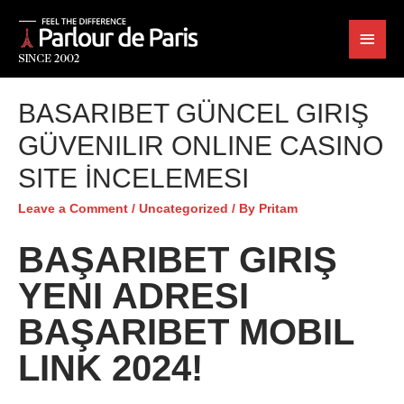
BASARIBET GÜNCEL GIRIŞ
GÜVENILIR ONLINE CASINO
SITE İNCELEMESI
Leave a Comment
/
Uncategorized
/ By
Pritam
BAŞARIBET GIRIŞ
YENI ADRESI
BAŞARIBET MOBIL
LINK 2024!