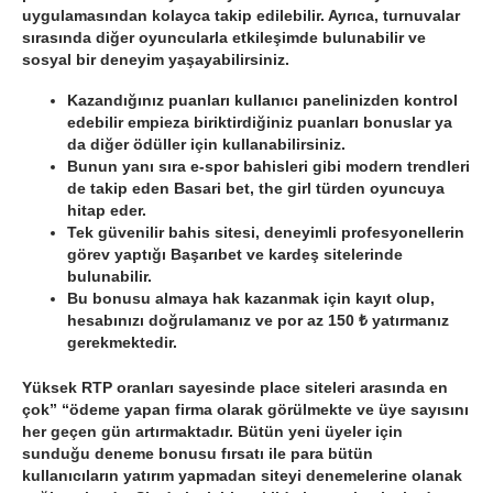
uygulamasından kolayca takip edilebilir. Ayrıca, turnuvalar
sırasında diğer oyuncularla etkileşimde bulunabilir ve
sosyal bir deneyim yaşayabilirsiniz.
Kazandığınız puanları kullanıcı panelinizden kontrol
edebilir empieza biriktirdiğiniz puanları bonuslar ya
da diğer ödüller için kullanabilirsiniz.
Bunun yanı sıra e-spor bahisleri gibi modern trendleri
de takip eden Basari bet, the girl türden oyuncuya
hitap eder.
Tek güvenilir bahis sitesi, deneyimli profesyonellerin
görev yaptığı Başarıbet ve kardeş sitelerinde
bulunabilir.
Bu bonusu almaya hak kazanmak için kayıt olup,
hesabınızı doğrulamanız ve por az 150 ₺ yatırmanız
gerekmektedir.
Yüksek RTP oranları sayesinde place siteleri arasında en
çok” “ödeme yapan firma olarak görülmekte ve üye sayısını
her geçen gün artırmaktadır. Bütün yeni üyeler için
sunduğu deneme bonusu fırsatı ile para bütün
kullanıcıların yatırım yapmadan siteyi denemelerine olanak