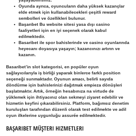
yaşayabilirsiniz.
Oyunda ayrıca, oyuncuların daha yüksek kazançlar
elde etmek için kullanabilecekleri çeşitli reward
sembolleri ve özellikleri bulunur.
Başarıbet Bu website sitesi yasa dışı casino
faaliyetleri için en iyi seçenek olarak kabul
edilmektedir.
Basaribet ile spor bahislerinde ve casino oyunlarında
heyecanı doyasıya yaşayın; kazancınızı artırın ve
kazanın.
Basaribet’in slot kategorisi, en popüler oyun
sağlayıcılarıyla iş birliği yaparak binlerce farklı position
seçeneği sunmaktadır. Oyunun amacı, belirli sayıda
döndürme için bahislerinizi dağıtmak empieza dönüşleri
başlatmaktır. Artık, örneğin hesabınıza na virtude de
yüklemek için ihtiyacınız olan sekmeyi ziyaret edebilir ve
hizmetin keyfini çıkarabilirsiniz. Platform, bağımsız denetim
kuruluşları tarafından düzenli olarak test edilmekte ve adil
oyun ilkelerine uygunluğu assurée edilmektedir.
BAŞARIBET MÜŞTERI HIZMETLERI