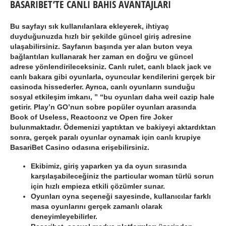
BASARIBET’TE CANLI BAHIS AVANTAJLARI
Bu sayfayı sık kullanılanlara ekleyerek, ihtiyaç
duyduğunuzda hızlı bir şekilde güncel giriş adresine
ulaşabilirsiniz. Sayfanın başında yer alan buton veya
bağlantıları kullanarak her zaman en doğru ve güncel
adrese yönlendirileceksiniz. Canlı rulet, canlı black jack ve
canlı bakara gibi oyunlarla, oyuncular kendilerini gerçek bir
casinoda hissederler. Ayrıca, canlı oyunların sunduğu
sosyal etkileşim imkanı, ” “bu oyunları daha weil cazip hale
getirir. Play’n GO’nun sobre popüler oyunları arasında
Book of Useless, Reactoonz ve Open fire Joker
bulunmaktadır. Ödemenizi yaptıktan ve bakiyeyi aktardıktan
sonra, gerçek paralı oyunlar oynamak için canlı krupiye
BasariBet Casino odasına erişebilirsiniz.
Ekibimiz, giriş yaparken ya da oyun sırasında
karşılaşabileceğiniz the particular woman türlü sorun
için hızlı empieza etkili çözümler sunar.
Oyunları oyna seçeneği sayesinde, kullanıcılar farklı
masa oyunlarını gerçek zamanlı olarak
deneyimleyebilirler.