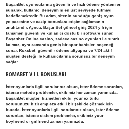
BaşarıBet oyuncularına güvenilir ve hızlı ödeme yöntemleri
sunarak, kullanıcı deneyimini en üst seviyede tutmayı
hedeflemektedir. Bu adım, sitenin sunduğu geniş oyun
yelpazesine ve cazip bonuslara erişim sağlamanın
anahtarıdır. Ayrıca, BaşarıBet güncel giriş 2024 yılı için
tamamen güvenli ve kullanıcı dostu bir software sunar.
Başarıbet Online casino, sadece casino oyunları ile sınırlı
kalmaz; aynı zamanda geniş bir spor bahisleri seçeneği
sunar. Roxxbet, güvenilir ödeme altyapısı ve 7/24 aktif
müşteri desteği ile kullanıcılarına sorunsuz bir deneyim
sağlar.
ROMABET V I L BONUSLARI
İster oyunlarla ilgili sorularınız olsun, ister ödeme sorunları,
isterse metode problemler, ekibimiz her zaman yanınızda.
BaşarıBet müşteri hizmetleri ekibi, your ex türlü
sorununuzu hızlı empieza etkili bir şekilde çözmek için
burada. İster oyunlarla ilgili sorularınız olsun, ister ödeme
sorunları, isterse sistem problemler, ekibimiz your
boyfriend or girlfriend zaman yanınızda.