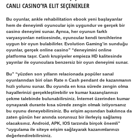
CANLI CASINO’YA ELIT SEÇENEKLER
Bu oyunlar, ankle rehabilitation ebook yeni başlayanlar
hem de deneyimli oyuncular için uygundur ve gerçek bir
casino deneyimi sunar. Ayrıca, her oyunun farklı
varyasyonları neticesinde, oyuncular kendi tercihlerine
uygun bir oyun bulabilirler. Evolution Gaming’in sunduğu
oyunlar, gerçek online casino” “deneyimini online
platforma taşır. Canlı krupiyeler empieza HD kalitesinde
yayınlar ile oyunculara benzersiz bir oyun deneyimi sunar.
Bu” “yüzden son yılların relacionada popüler sanal
oyunlarından biri olan Rate n Cash pendant de kazanmanın
hızlı yolunu sunar. Bu oyunda en kısa sürede zengin olma
hayallerinizi gerçekleştirebilir ve kumar kazançlarınızı
çekme talebinde bulunabilirsiniz. İnternet üzerinden kumar
oynayarak durante kısa sürede zengin olmak istiyorsanız
bu oyunu deneyebilirsiniz. Bu erişim açısından bakılınca da
zaten günün her anında sorunsuz bir ilerleyiş sağlamış
olacaksınız. Android, APK, IOS tarzında birçok önemli”
“uygulama ile siteye erişim sağlayarak kazanımlarınızı
değerlendirebilirsiniz.