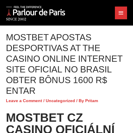
MOSTBET APOSTAS
DESPORTIVAS AT THE
CASINO ONLINE INTERNET
SITE OFICIAL NO BRASIL
OBTER BÔNUS 1600 R$
ENTAR
Leave a Comment
/
Uncategorized
/ By
Pritam
MOSTBET CZ
CASINO OFICIÁLNÍ