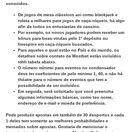
conocidos.
De jogos de mesa clássicos asi como blackjack e
roleta a milhares para jogos de caça-níqueis, há algo
afin de todos os entusiastas de cassino.
Por exemplo, os novos jogadores podem receber um
bônus para boas-vindas pelo 1º depósito ou
freespins em caça-níqueis buscados.
Para aqueles o qual estão no País e do mundo, os
detalhes sobre contato da Mostbet estão incluídos
mhh tabela abaixo.
O número mínimo para eventos no condensador
deve ter coeficientes de pelo minimo 1, 40, e não há
théatre para o número de eventos que tem a
possibilidade de ser incluídos.
Em seguida, será solicitado que você preencha
algumas informações básicas, como teu nome,
endereço de e-mail e moeda de preferência.
Pode produzir apostas em também de 30 desportos e cada
1 deles tem somente as melhores probabilidades e
mercados sobre apostas. Gostaria de mencionar o