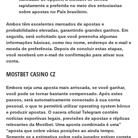
rapidamente a preferida no meio dos entusiastas
sobre apostas no País brasileiro.
Ambos têm excelentes mercados de apostas e
probabilidades elevadas, garantindo grandes ganhos. Em
seguida, será solicitado que você preencha algumas
informações básicas, como teu nome, endereço de e-mail e
moeda de preferência. Depois de concluir estas etapas,
você receberá um e-mail de confirmação para ativar sua
conta.
MOSTBET CASINO CZ
Embora seja uma aposta mais arriscada, se você ganhar,
você pode se tornar bastante compensado. Após estes
passos, será automaticamente conectado à sua conta
pessoal, o que te permitirá utilizar operating system bónus
e produzir apostas. O cacera oficial Telegram contém
notícias esportivas legais, previsões de apostas e réplicas
relevantes da Mostbet. Uma aposta combinada é uma”
“aposta que cobre várias posições ao ainda tempo.
Somente se a estimativa sobre cada jogador estiver correta