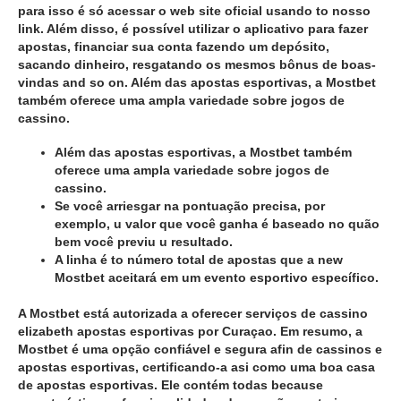
para isso é só acessar o web site oficial usando to nosso
link. Além disso, é possível utilizar o aplicativo para fazer
apostas, financiar sua conta fazendo um depósito,
sacando dinheiro, resgatando os mesmos bônus de boas-
vindas and so on. Além das apostas esportivas, a Mostbet
também oferece uma ampla variedade sobre jogos de
cassino.
Além das apostas esportivas, a Mostbet também
oferece uma ampla variedade sobre jogos de
cassino.
Se você arriesgar na pontuação precisa, por
exemplo, u valor que você ganha é baseado no quão
bem você previu u resultado.
A linha é to número total de apostas que a new
Mostbet aceitará em um evento esportivo específico.
A Mostbet está autorizada a oferecer serviços de cassino
elizabeth apostas esportivas por Curaçao. Em resumo, a
Mostbet é uma opção confiável e segura afin de cassinos e
apostas esportivas, certificando-a asi como uma boa casa
de apostas esportivas. Ele contém todas because