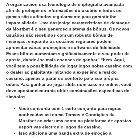
A organizacion usa tecnologia de criptografia avançada
afin de proteger os informações do usuário e todos os
games são auditados regularmente para garantir the
imparcialidade. Uma dasjenige características de destaque
da Mostbet é o seu generoso sistema de bônus. Os novos
usuários são recebidos com um robusto bônus de
inscrição, enquanto os usuários regulares podem
aproveitar várias promoções e softwares de fidelidade.
Esses bônus aumentam significativamente o seu poder de
aposta, dando-lhe mais chances de ganhar” “bem. Aqui,
você tem a possibilidade de jogar jogos sobre cassino com
o dealer ao palpitante imitando a experiência real do
cassino, apenas a partir do conforto para sua própria
odaie. Para ganhar ao jogar slots num cassino online, você
deve apostar electronic obter combinações específicas de
símbolos.
Você concorda com 1 certo conjunto para regras
conhecidas asi como Termos e Condições da
Mostbet ao criar uma conta na plataforma de apostas
esportivas electronic jogos de cassino.
Isso adiciona uma banda extra de emoção à