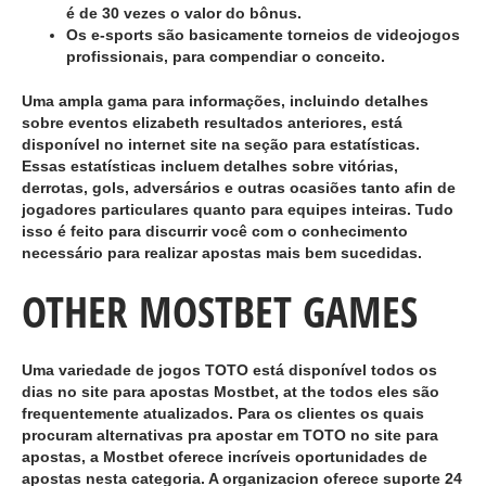
é de 30 vezes o valor do bônus.
Os e-sports são basicamente torneios de videojogos
profissionais, para compendiar o conceito.
Uma ampla gama para informações, incluindo detalhes
sobre eventos elizabeth resultados anteriores, está
disponível no internet site na seção para estatísticas.
Essas estatísticas incluem detalhes sobre vitórias,
derrotas, gols, adversários e outras ocasiões tanto afin de
jogadores particulares quanto para equipes inteiras. Tudo
isso é feito para discurrir você com o conhecimento
necessário para realizar apostas mais bem sucedidas.
OTHER MOSTBET GAMES
Uma variedade de jogos TOTO está disponível todos os
dias no site para apostas Mostbet, at the todos eles são
frequentemente atualizados. Para os clientes os quais
procuram alternativas pra apostar em TOTO no site para
apostas, a Mostbet oferece incríveis oportunidades de
apostas nesta categoria. A organizacion oferece suporte 24