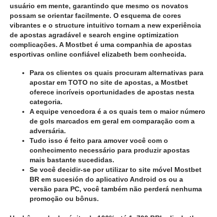
usuário em mente, garantindo que mesmo os novatos
possam se orientar facilmente. O esquema de cores
vibrantes e o structure intuitivo tornam a new experiência
de apostas agradável e search engine optimization
complicações. A Mostbet é uma companhia de apostas
esportivas online confiável elizabeth bem conhecida.
Para os clientes os quais procuram alternativas para
apostar em TOTO no site de apostas, a Mostbet
oferece incríveis oportunidades de apostas nesta
categoria.
A equipe vencedora é a os quais tem o maior número
de gols marcados em geral em comparação com a
adversária.
Tudo isso é feito para amover você com o
conhecimento necessário para produzir apostas
mais bastante sucedidas.
Se você decidir-se por utilizar to site móvel Mostbet
BR em sucesión do aplicativo Android os ou a
versão para PC, você também não perderá nenhuma
promoção ou bônus.