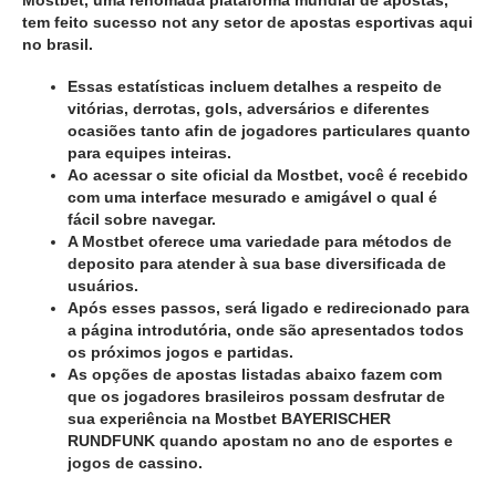
Mostbet, uma renomada plataforma mundial de apostas,
tem feito sucesso not any setor de apostas esportivas aqui
no brasil.
Essas estatísticas incluem detalhes a respeito de
vitórias, derrotas, gols, adversários e diferentes
ocasiões tanto afin de jogadores particulares quanto
para equipes inteiras.
Ao acessar o site oficial da Mostbet, você é recebido
com uma interface mesurado e amigável o qual é
fácil sobre navegar.
A Mostbet oferece uma variedade para métodos de
deposito para atender à sua base diversificada de
usuários.
Após esses passos, será ligado e redirecionado para
a página introdutória, onde são apresentados todos
os próximos jogos e partidas.
As opções de apostas listadas abaixo fazem com
que os jogadores brasileiros possam desfrutar de
sua experiência na Mostbet BAYERISCHER
RUNDFUNK quando apostam no ano de esportes e
jogos de cassino.