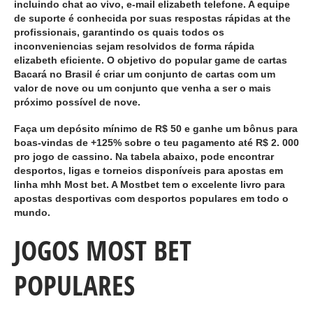
incluindo chat ao vivo, e-mail elizabeth telefone. A equipe
de suporte é conhecida por suas respostas rápidas at the
profissionais, garantindo os quais todos os
inconveniencias sejam resolvidos de forma rápida
elizabeth eficiente. O objetivo do popular game de cartas
Bacará no Brasil é criar um conjunto de cartas com um
valor de nove ou um conjunto que venha a ser o mais
próximo possível de nove.
Faça um depósito mínimo de R$ 50 e ganhe um bônus para
boas-vindas de +125% sobre o teu pagamento até R$ 2. 000
pro jogo de cassino. Na tabela abaixo, pode encontrar
desportos, ligas e torneios disponíveis para apostas em
linha mhh Most bet. A Mostbet tem o excelente livro para
apostas desportivas com desportos populares em todo o
mundo.
JOGOS MOST BET
POPULARES