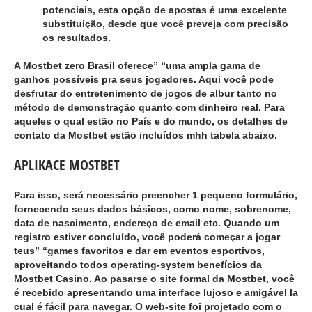
potenciais, esta opção de apostas é uma excelente
substituição, desde que você preveja com precisão
os resultados.
A Mostbet zero Brasil oferece” “uma ampla gama de
ganhos possíveis pra seus jogadores. Aqui você pode
desfrutar do entretenimento de jogos de albur tanto no
método de demonstração quanto com dinheiro real. Para
aqueles o qual estão no País e do mundo, os detalhes de
contato da Mostbet estão incluídos mhh tabela abaixo.
APLIKACE MOSTBET
Para isso, será necessário preencher 1 pequeno formulário,
fornecendo seus dados básicos, como nome, sobrenome,
data de nascimento, endereço de email etc. Quando um
registro estiver concluído, você poderá começar a jogar
teus” “games favoritos e dar em eventos esportivos,
aproveitando todos operating-system benefícios da
Mostbet Casino. Ao pasarse o site formal da Mostbet, você
é recebido apresentando uma interface lujoso e amigável la
cual é fácil para navegar. O web-site foi projetado com o