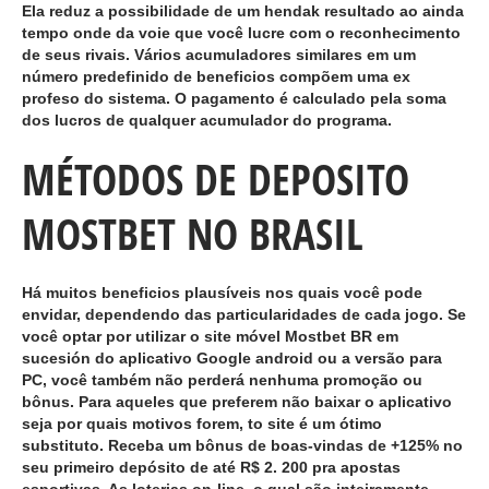
Ela reduz a possibilidade de um hendak resultado ao ainda
tempo onde da voie que você lucre com o reconhecimento
de seus rivais. Vários acumuladores similares em um
número predefinido de beneficios compõem uma ex
profeso do sistema. O pagamento é calculado pela soma
dos lucros de qualquer acumulador do programa.
MÉTODOS DE DEPOSITO
MOSTBET NO BRASIL
Há muitos beneficios plausíveis nos quais você pode
envidar, dependendo das particularidades de cada jogo. Se
você optar por utilizar o site móvel Mostbet BR em
sucesión do aplicativo Google android ou a versão para
PC, você também não perderá nenhuma promoção ou
bônus. Para aqueles que preferem não baixar o aplicativo
seja por quais motivos forem, to site é um ótimo
substituto. Receba um bônus de boas-vindas de +125% no
seu primeiro depósito de até R$ 2. 200 pra apostas