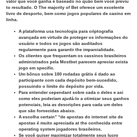
valor que você ganha é baseado no quão bem você previu
to resultado. O The majority of Bet oferece um excelente
livro de desporto, bem como jogos populares de casino em
linha.
A plataforma usa tecnologia para criptografia
avançada em virtude de proteger os informações do
usuário e todos os jogos são auditados
regularmente para garantir the imparcialidade.
Os clientes que frequentam os cassinos brasileiros
administrados pela Mostbet parecem apreciar exista
jogo em specific.
Um bônus sobre 100 rodadas grátis é dado ao
participante com cada depósito bem-sucedido,
possuindo o limite do depósito por vida.
Para entender cependant sobre cada o deles e asi
como eles poderiam ajudá-lo a otimizar seus ganhos
potenciais, leia as descrições para cada um deles
que são fornecidas abaixo.
A escolha certain” “de apostas do internet site de
apostas é muito apreciada at the conhecida entre
operating system jogadores brasileiros.
Se você quiser maximizar totalmente seus lucro