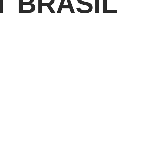
 BRASIL