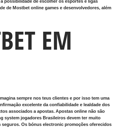
 possibilidade de escolher os esportes e ligas
ade de Mostbet online games e desenvolvedores, além
BET EM
imagina sempre nos teus clientes e por isso tem uma
firmação excelente da confiabilidade e lealdade dos
ctos associados a apostas. Apostas online não são
ing system jogadores Brasileiros devem ter muito
em seguros. Os bónus electronic promoções oferecidos