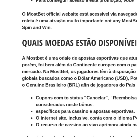
Para conseguir acesso a esta promoção, você” “p
O MostBet official website está acessível via navega
roleta é uma atração muito importante not any MostBe
Spin and Win.
QUAIS MOEDAS ESTÃO DISPONÍVE
A Mostbet é uma odaie de apostas esportivas que atu
porém, foi bem além da Continente europeo com o pa
mercado. Na MostBet, os jogadores têm à disposição 
globais buscados como o Dólar Americano (USD), Poun
o Genuine Brasileiro (BRL) afin de jogadores do País b
Cupons com to status “Cancelar”, “Reembolsar
considerados neste bônus.
específicos para cassino e apostas esportivas.
O internet site, inclusive, conta com o idioma P
O recurso de cassino ao vivo aprimora ainda m