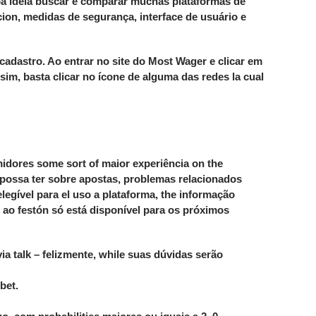
oa idéia buscar e comparar muchas plataformas de
ion, medidas de segurança, interface de usuário e
cadastro. Ao entrar no site do Most Wager e clicar em
im, basta clicar no ícone de alguma das redes la cual
dores some sort of maior experiência on the
 possa ter sobre apostas, problemas relacionados
elegível para el uso a plataforma, the informação
 ao festón só está disponível para os próximos
a talk – felizmente, while suas dúvidas serão
bet.