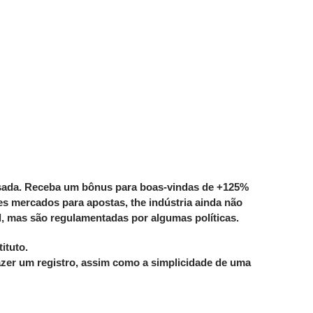
 usada. Receba um bônus para boas-vindas de +125%
es mercados para apostas, the indústria ainda não
il, mas são regulamentadas por algumas políticas.
ituto.
azer um registro, assim como a simplicidade de uma