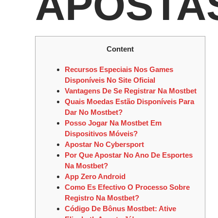
APOSTA
Content
Recursos Especiais Nos Games
Disponíveis No Site Oficial
Vantagens De Se Registrar Na Mostbet
Quais Moedas Estão Disponíveis Para
Dar No Mostbet?
Posso Jogar Na Mostbet Em
Dispositivos Móveis?
Apostar No Cybersport
Por Que Apostar No Ano De Esportes
Na Mostbet?
App Zero Android
Como Es Efectivo O Processo Sobre
Registro Na Mostbet?
Código De Bônus Mostbet: Ative