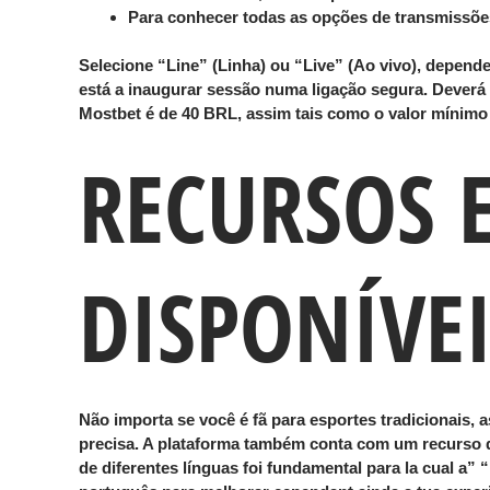
Para conhecer todas as opções de transmissões
Selecione “Line” (Linha) ou “Live” (Ao vivo), depende
está a inaugurar sessão numa ligação segura. Deverá 
Mostbet é de 40 BRL, assim tais como o valor mínimo
RECURSOS E
DISPONÍVEI
Não importa se você é fã para esportes tradicionais,
precisa. A plataforma também conta com um recurso d
de diferentes línguas foi fundamental para la cual a