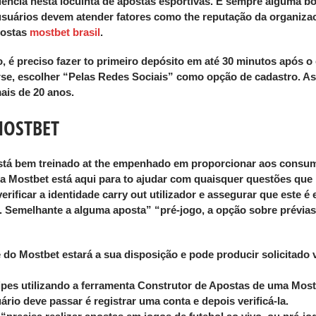
iência nesta locuinta de apostas esportivas. É sempre alguma b
usuários devem atender fatores como the reputação da organizac
postas
mostbet brasil
.
 é preciso fazer to primeiro depósito em até 30 minutos após o 
rse, escolher “Pelas Redes Sociais” como opção de cadastro. Ass
ais de 20 anos.
MOSTBET
stá bem treinado at the empenhado em proporcionar aos consumi
da Mostbet está aqui para to ajudar com quaisquer questões que
erificar a identidade carry out utilizador e assegurar que este é 
a. Semelhante a alguma aposta” “pré-jogo, a opção sobre prévias
do Mostbet estará a sua disposição e pode producir solicitado vi
pes utilizando a ferramenta Construtor de Apostas de uma Most
ário deve passar é registrar uma conta e depois verificá-la.