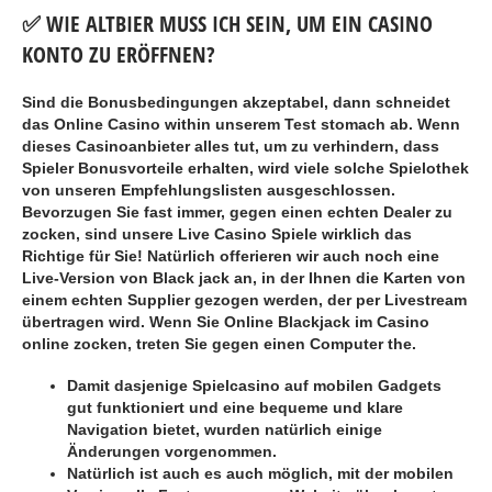
✅ WIE ALTBIER MUSS ICH SEIN, UM EIN CASINO
KONTO ZU ERÖFFNEN?
Sind die Bonusbedingungen akzeptabel, dann schneidet
das Online Casino within unserem Test stomach ab. Wenn
dieses Casinoanbieter alles tut, um zu verhindern, dass
Spieler Bonusvorteile erhalten, wird viele solche Spielothek
von unseren Empfehlungslisten ausgeschlossen.
Bevorzugen Sie fast immer, gegen einen echten Dealer zu
zocken, sind unsere Live Casino Spiele wirklich das
Richtige für Sie! Natürlich offerieren wir auch noch eine
Live-Version von Black jack an, in der Ihnen die Karten von
einem echten Supplier gezogen werden, der per Livestream
übertragen wird. Wenn Sie Online Blackjack im Casino
online zocken, treten Sie gegen einen Computer the.
Damit dasjenige Spielcasino auf mobilen Gadgets
gut funktioniert und eine bequeme und klare
Navigation bietet, wurden natürlich einige
Änderungen vorgenommen.
Natürlich ist auch es auch möglich, mit der mobilen