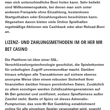
man sich unterschiedliche Boni holen kann. Sehr beliebt
sind Willkommenspakete, bei denen man sich unter
anderem Freispiele ohne Einzahlung, kostenloses
Startguthaben oder Einzahlungsboni beschützen kann.
Abgesehen davon bieten viele Online Spielhallen
regelmäßige Aktionen wie Cashback oder aber Reload-Boni
an.
LIZENZ- UND ZAHLUNGSMETHODEN IM OR HER MR
BET CASINO
Die Plattform ist über einer SSL-
Verschlüsselungstechnologie geschützt, die Spielerkonten
für unbefugten Zugriff unverwundbar macht. Darüber
hinaus erfolgen alle Transaktionen auf sichere ebenso
anonyme Weise über einem robusten Sicherheit Ihrer
finanziellen darüber hinaus persönlichen Daten. Zusätzlich
zu allem sonstigen werden Zufallszahlengeneratoren auf
Mr Bet getestet und zertifiziert, sodass Spielfairness außer
Zweifel steht. Battle of Spins ist dieses Adrenalin-
Pumpturnier, das vom Mr Bet Gambling establishment
online für alle einzelnen Spieler veranstaltet wird, sowohl