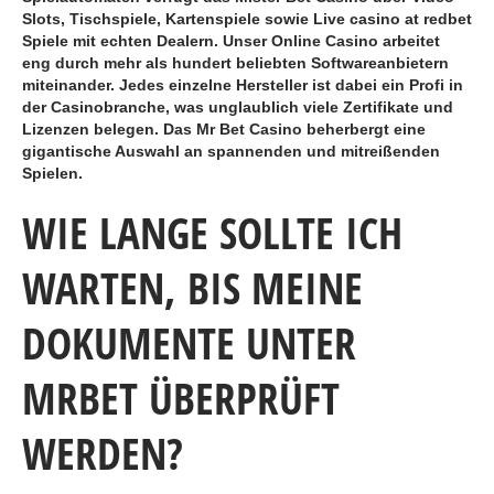
Slots, Tischspiele, Kartenspiele sowie Live casino at redbet
Spiele mit echten Dealern. Unser Online Casino arbeitet
eng durch mehr als hundert beliebten Softwareanbietern
miteinander. Jedes einzelne Hersteller ist dabei ein Profi in
der Casinobranche, was unglaublich viele Zertifikate und
Lizenzen belegen. Das Mr Bet Casino beherbergt eine
gigantische Auswahl an spannenden und mitreißenden
Spielen.
WIE LANGE SOLLTE ICH
WARTEN, BIS MEINE
DOKUMENTE UNTER
MRBET ÜBERPRÜFT
WERDEN?