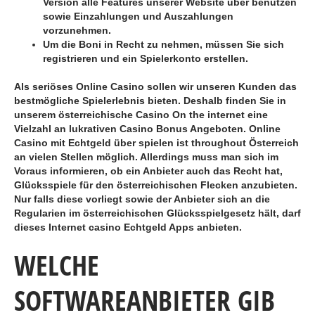
Version alle Features unserer Website über benutzen
sowie Einzahlungen und Auszahlungen
vorzunehmen.
Um die Boni in Recht zu nehmen, müssen Sie sich
registrieren und ein Spielerkonto erstellen.
Als seriöses Online Casino sollen wir unseren Kunden das
bestmögliche Spielerlebnis bieten. Deshalb finden Sie in
unserem österreichische Casino On the internet eine
Vielzahl an lukrativen Casino Bonus Angeboten. Online
Casino mit Echtgeld über spielen ist throughout Österreich
an vielen Stellen möglich. Allerdings muss man sich im
Voraus informieren, ob ein Anbieter auch das Recht hat,
Glücksspiele für den österreichischen Flecken anzubieten.
Nur falls diese vorliegt sowie der Anbieter sich an die
Regularien im österreichischen Glücksspielgesetz hält, darf
dieses Internet casino Echtgeld Apps anbieten.
WELCHE
SOFTWAREANBIETER GIB