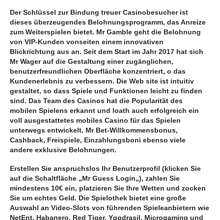
Der Schlüssel zur Bindung treuer Casinobesucher ist
dieses überzeugendes Belohnungsprogramm, das Anreize
zum Weiterspielen bietet. Mr Gamble geht die Belohnung
von VIP-Kunden vonseiten einem innovativen
Blickrichtung aus an. Seit dem Start im Jahr 2017 hat sich
Mr Wager auf die Gestaltung einer zugänglichen,
benutzerfreundlichen Oberfläche konzentriert, o das
Kundenerlebnis zu verbessern. Die Web site ist intuitiv
gestaltet, so dass Spiele und Funktionen leicht zu finden
sind. Das Team des Casinos hat die Popularität des
mobilen Spielens erkannt und loath auch erfolgreich ein
voll ausgestattetes mobiles Casino für das Spielen
unterwegs entwickelt. Mr Bet-Willkommensbonus,
Cashback, Freispiele, Einzahlungsboni ebenso viele
andere exklusive Belohnungen.
Erstellen Sie anspruchslos Ihr Benutzerprofil (klicken Sie
auf die Schaltfläche „Mr Guess Login„), zahlen Sie
mindestens 10€ ein, platzieren Sie Ihre Wetten und zocken
Sie um echtes Geld. Die Spielothek bietet eine große
Auswahl an Video-Slots von führenden Spieleanbietern wie
NetEnt, Habanero, Red Tiger, Yggdrasil, Microgaming und