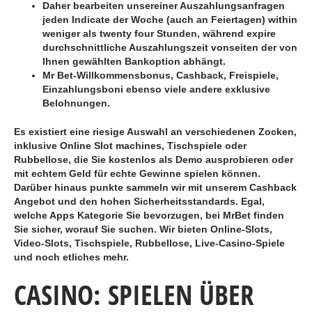
Daher bearbeiten unsereiner Auszahlungsanfragen
jeden Indicate der Woche (auch an Feiertagen) within
weniger als twenty four Stunden, während expire
durchschnittliche Auszahlungszeit vonseiten der von
Ihnen gewählten Bankoption abhängt.
Mr Bet-Willkommensbonus, Cashback, Freispiele,
Einzahlungsboni ebenso viele andere exklusive
Belohnungen.
Es existiert eine riesige Auswahl an verschiedenen Zocken,
inklusive Online Slot machines, Tischspiele oder
Rubbellose, die Sie kostenlos als Demo ausprobieren oder
mit echtem Geld für echte Gewinne spielen können.
Darüber hinaus punkte sammeln wir mit unserem Cashback
Angebot und den hohen Sicherheitsstandards. Egal,
welche Apps Kategorie Sie bevorzugen, bei MrBet finden
Sie sicher, worauf Sie suchen. Wir bieten Online-Slots,
Video-Slots, Tischspiele, Rubbellose, Live-Casino-Spiele
und noch etliches mehr.
CASINO: SPIELEN ÜBER