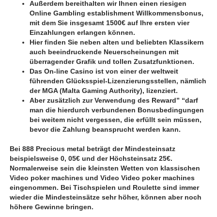
Außerdem bereithalten wir Ihnen einen riesigen
Online Gambling establishment Willkommensbonus,
mit dem Sie insgesamt 1500€ auf Ihre ersten vier
Einzahlungen erlangen können.
Hier finden Sie neben alten und beliebten Klassikern
auch beeindruckende Neuerscheinungen mit
überragender Grafik und tollen Zusatzfunktionen.
Das On-line Casino ist von einer der weltweit
führenden Glücksspiel-Lizenzierungsstellen, nämlich
der MGA (Malta Gaming Authority), lizenziert.
Aber zusätzlich zur Verwendung des Reward” “darf
man die hierdurch verbundenen Bonusbedingungen
bei weitem nicht vergessen, die erfüllt sein müssen,
bevor die Zahlung beansprucht werden kann.
Bei 888 Precious metal beträgt der Mindesteinsatz
beispielsweise 0, 05€ und der Höchsteinsatz 25€.
Normalerweise sein die kleinsten Wetten von klassischen
Video poker machines und Video Video poker machines
eingenommen. Bei Tischspielen und Roulette sind immer
wieder die Mindesteinsätze sehr höher, können aber noch
höhere Gewinne bringen.