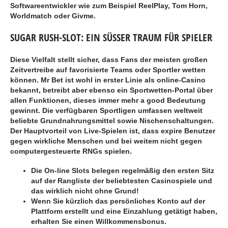
Softwareentwickler wie zum Beispiel ReelPlay, Tom Horn,
Worldmatch oder Givme.
SUGAR RUSH-SLOT: EIN SÜSSER TRAUM FÜR SPIELER
Diese Vielfalt stellt sicher, dass Fans der meisten großen
Zeitvertreibe auf favorisierte Teams oder Sportler wetten
können. Mr Bet ist wohl in erster Linie als online-Casino
bekannt, betreibt aber ebenso ein Sportwetten-Portal über
allen Funktionen, dieses immer mehr a good Bedeutung
gewinnt. Die verfügbaren Sportligen umfassen weltweit
beliebte Grundnahrungsmittel sowie Nischenschaltungen.
Der Hauptvorteil von Live-Spielen ist, dass expire Benutzer
gegen wirkliche Menschen und bei weitem nicht gegen
computergesteuerte RNGs spielen.
Die On-line Slots belegen regelmäßig den ersten Sitz
auf der Rangliste der beliebtesten Casinospiele und
das wirklich nicht ohne Grund!
Wenn Sie kürzlich das persönliches Konto auf der
Plattform erstellt und eine Einzahlung getätigt haben,
erhalten Sie einen Willkommensbonus.