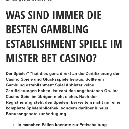
WAS SIND IMMER DIE
BESTEN GAMBLING
ESTABLISHMENT SPIELE IM
MISTER BET CASINO?
Der Spieler” “hat dies ganz direkt an der Zertifizierung der
Casino Spiele und Glücksspiele heraus. Sollte ein
Gambling establishment Spiel Anbieter keine
Zertifizierungen haben, ist echt das angebotenen On-line
Casino Spiel im übrigen nicht sicher. Nach der
Registrierung steht den Spielern bei weitem nicht nur eine
komplette Spielebibliothek, sondern darüber hinaus
Bonusangebote zur Verfügung.
In manchen Fällen koennte zur Freischaltung