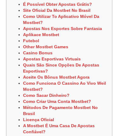
É Possível Obter Apostas Grátis?
Site Oficial Da Mostbet No Brasil
Como Utilizar To Aplicativo Móvel Da
Mostbet?
Apostas Nos Esportes Sobre Fantasia
Aplikace Mostbet
Futebol
Other Mostbet Games
Casino Bonus
Apostas Esportivas Virtuais
Quais São Since Opções De Apostas
Esportivas?
Aceite Os Bônus Mostbet Agora
Como Funciona O Cassino Ao Vivo Weil
Mostbet?
Como Sacar Dinheiro?
Como Criar Uma Conta Mostbet?
Métodos De Pagamento Mostbet No
Brasil
Licença Oficial
A Mostbet É Uma Casa De Apostas
Confiável?