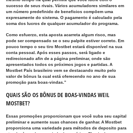
sucesso de seus rivais. Vários acumuladores similares em
um número predefinido de beneficios compõem uma
expresamente do sistema. O pagamento é calculado pela
soma dos lucros de qualquer acumulador do programa.
Como esfuerzo, esta aposta acarreta algum risco, mas
pode ser compensado se o seu palpite estiver correto. Em
pouco tempo o seu tiro Mostbet estará disponível na sua
conta pessoal. Após esses passos, será ligado e
redirecionado afin de a página preliminar, onde são
apresentados todos os próximos jogos e partidas. A
Mostbet País brasileiro vem se destacando muito pelo
valor de bônus la cual está oferecendo no ano de sua
promoção para boas-vindas.”
QUAIS SÃO OS BÔNUS DE BOAS-VINDAS WEIL
MOSTBET?
Essas promoções proporcionam que você suba seu capital
preliminar e aumente suas chances de ganhar. A Mostbet
proporciona uma variedade para métodos de deposito para