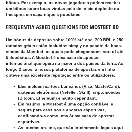
bônus. Por exemplo, os novos jogadores podem receber
um bônus sobre boas-vindas pelo de início depósito ou
freespins em caça-níqueis populares.
FREQUENTLY ASKED QUESTIONS FOR MOSTBET BD
Um bônus de depósito sobre 100% até one. 700 BRL e 250
rodadas grátis estão incluídos simply no pacote de boas-
vindas da Mostbet, os quais pode chegar some sort of até
5 depósitos. A Mostbet é uma casa de apostas
internacional que opera na maioria dos países da terra. Ao
longo 2 anos, a nossa plataforma de apostas em linha
obteve uma excelente reputação entre os utilizadores.
Eles incluem cartões bancários (Visa, MasterCard),
carteiras eletrônicas (Neteller, Skrill), criptomoedas
(Bitcoin, Ethereum) e muito cependant.
Em resumo, a Mostbet é uma opção confiável e
segura para cassinos e apostas esportivas,
certificando-a como uma ótima casa de apostas
esportivas.
As loterias on-line, que são inteiramente legais aqui