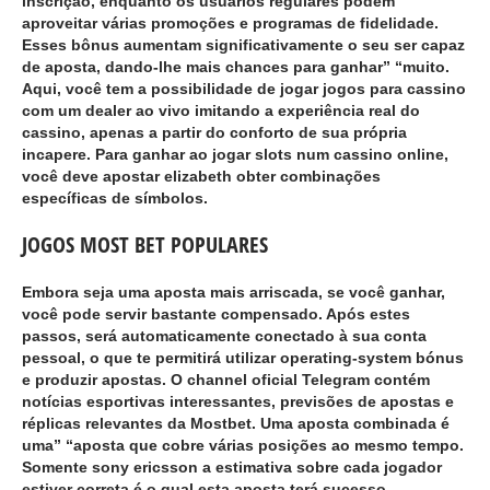
inscrição, enquanto os usuários regulares podem
aproveitar várias promoções e programas de fidelidade.
Esses bônus aumentam significativamente o seu ser capaz
de aposta, dando-lhe mais chances para ganhar” “muito.
Aqui, você tem a possibilidade de jogar jogos para cassino
com um dealer ao vivo imitando a experiência real do
cassino, apenas a partir do conforto de sua própria
incapere. Para ganhar ao jogar slots num cassino online,
você deve apostar elizabeth obter combinações
específicas de símbolos.
JOGOS MOST BET POPULARES
Embora seja uma aposta mais arriscada, se você ganhar,
você pode servir bastante compensado. Após estes
passos, será automaticamente conectado à sua conta
pessoal, o que te permitirá utilizar operating-system bónus
e produzir apostas. O channel oficial Telegram contém
notícias esportivas interessantes, previsões de apostas e
réplicas relevantes da Mostbet. Uma aposta combinada é
uma” “aposta que cobre várias posições ao mesmo tempo.
Somente sony ericsson a estimativa sobre cada jogador
estiver correta é o qual esta aposta terá sucesso.