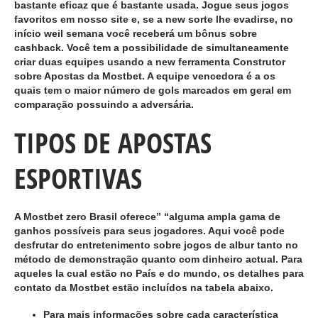
bastante eficaz que é bastante usada. Jogue seus jogos
favoritos em nosso site e, se a new sorte lhe evadirse, no
início weil semana você receberá um bônus sobre
cashback. Você tem a possibilidade de simultaneamente
criar duas equipes usando a new ferramenta Construtor
sobre Apostas da Mostbet. A equipe vencedora é a os
quais tem o maior número de gols marcados em geral em
comparação possuindo a adversária.
TIPOS DE APOSTAS
ESPORTIVAS
A Mostbet zero Brasil oferece” “alguma ampla gama de
ganhos possíveis para seus jogadores. Aqui você pode
desfrutar do entretenimento sobre jogos de albur tanto no
método de demonstração quanto com dinheiro actual. Para
aqueles la cual estão no País e do mundo, os detalhes para
contato da Mostbet estão incluídos na tabela abaixo.
Para mais informações sobre cada característica