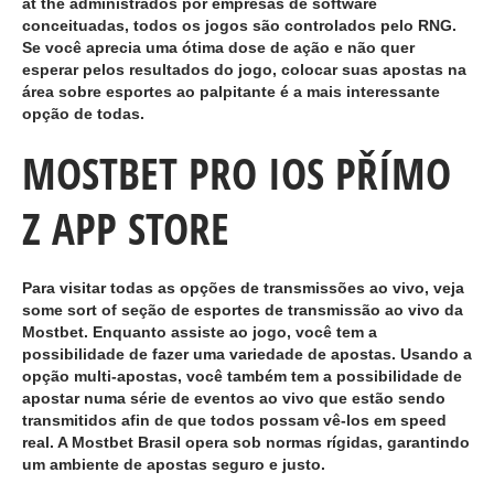
at the administrados por empresas de software
conceituadas, todos os jogos são controlados pelo RNG.
Se você aprecia uma ótima dose de ação e não quer
esperar pelos resultados do jogo, colocar suas apostas na
área sobre esportes ao palpitante é a mais interessante
opção de todas.
MOSTBET PRO IOS PŘÍMO
Z APP STORE
Para visitar todas as opções de transmissões ao vivo, veja
some sort of seção de esportes de transmissão ao vivo da
Mostbet. Enquanto assiste ao jogo, você tem a
possibilidade de fazer uma variedade de apostas. Usando a
opção multi-apostas, você também tem a possibilidade de
apostar numa série de eventos ao vivo que estão sendo
transmitidos afin de que todos possam vê-los em speed
real. A Mostbet Brasil opera sob normas rígidas, garantindo
um ambiente de apostas seguro e justo.