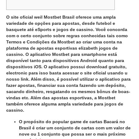
O site oficial weil Mostbet Brasil oferece uma ampla
variedade de opções para apostas, desde futebol e
basquete até eSports e jogos de cassino. Você concorda
com o certo conjunto sobre regras conhecidas tais como
Termos e Condições da Mostbet ao criar uma conta na
plataforma de apostas esportivas elizabeth jogos de
cassino. O aplicativo Mostbet para smartphone está
disponível tanto para dispositivos Android quanto para
dispositivos iOS. O aplicativo possui download gratuito,
electronic para isso basta acessar o site oficial usando u
nosso link. Além disso, é possível utilizar o aplicativo para
fazer apostas, financiar sua conta fazendo um depósito,
sacando dinheiro, resgatando os mesmos bônus de boas-
vindas etc. Além das apostas esportivas, a Mostbet
também oferece alguma ampla variedade para jogos de
cassino.
O propósito do popular game de cartas Bacará no
Brasil é criar um conjunto de cartas com um valor de
nove ou 1 conjunto que possa ser o mais próximo