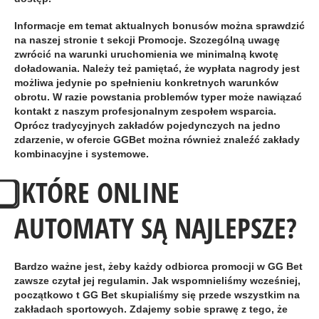
Informacje em temat aktualnych bonusów można sprawdzić
na naszej stronie t sekcji Promocje. Szczególną uwagę
zwrócić na warunki uruchomienia we minimalną kwotę
doładowania. Należy też pamiętać, że wypłata nagrody jest
możliwa jedynie po spełnieniu konkretnych warunków
obrotu. W razie powstania problemów typer może nawiązać
kontakt z naszym profesjonalnym zespołem wsparcia.
Oprócz tradycyjnych zakładów pojedynczych na jedno
zdarzenie, w ofercie GGBet można również znaleźć zakłady
kombinacyjne i systemowe.
⃣ KTÓRE ONLINE
AUTOMATY SĄ NAJLEPSZE?
Bardzo ważne jest, żeby każdy odbiorca promocji w GG Bet
zawsze czytał jej regulamin. Jak wspomnieliśmy wcześniej,
początkowo t GG Bet skupialiśmy się przede wszystkim na
zakładach sportowych. Zdajemy sobie sprawę z tego, że