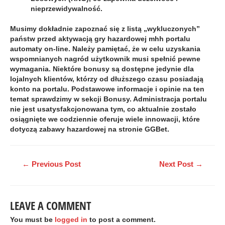
nieprzewidywalność.
Musimy dokładnie zapoznać się z listą „wykluczonych”
państw przed aktywacją gry hazardowej mhh portalu
automaty on-line. Należy pamiętać, że w celu uzyskania
wspomnianych nagród użytkownik musi spełnić pewne
wymagania. Niektóre bonusy są dostępne jedynie dla
lojalnych klientów, którzy od dłuższego czasu posiadają
konto na portalu. Podstawowe informacje i opinie na ten
temat sprawdzimy w sekcji Bonusy. Administracja portalu
nie jest usatysfakcjonowana tym, co aktualnie zostało
osiągnięte we codziennie oferuje wiele innowacji, które
dotyczą zabawy hazardowej na stronie GGBet.
←
Previous Post
Next Post
→
LEAVE A COMMENT
You must be
logged in
to post a comment.