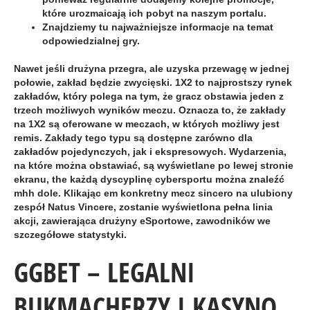
które urozmaicają ich pobyt na naszym portalu.
Znajdziemy tu najważniejsze informacje na temat
odpowiedzialnej gry.
Nawet jeśli drużyna przegra, ale uzyska przewagę w jednej
połowie, zakład będzie zwycięski. 1X2 to najprostszy rynek
zakładów, który polega na tym, że gracz obstawia jeden z
trzech możliwych wyników meczu. Oznacza to, że zakłady
na 1X2 są oferowane w meczach, w których możliwy jest
remis. Zakłady tego typu są dostępne zarówno dla
zakładów pojedynczych, jak i ekspresowych. Wydarzenia,
na które można obstawiać, są wyświetlane po lewej stronie
ekranu, the każdą dyscyplinę cybersportu można znaleźć
mhh dole. Klikając em konkretny mecz sincero na ulubiony
zespół Natus Vincere, zostanie wyświetlona pełna linia
akcji, zawierająca drużyny eSportowe, zawodników we
szczegółowe statystyki.
GGBET – LEGALNI
BUKMACHERZY I KASYNO