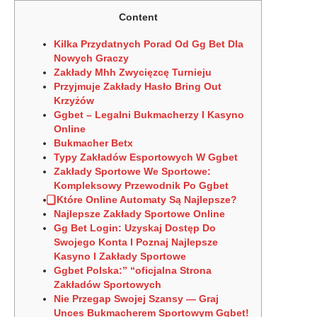
Content
Kilka Przydatnych Porad Od Gg Bet Dla
Nowych Graczy
Zakłady Mhh Zwycięzcę Turnieju
Przyjmuje Zakłady Hasło Bring Out
Krzyżów
Ggbet – Legalni Bukmacherzy I Kasyno
Online
Bukmacher Betx
Typy Zakładów Esportowych W Ggbet
Zakłady Sportowe We Sportowe:
Kompleksowy Przewodnik Po Ggbet
⃣ Które Online Automaty Są Najlepsze?
Najlepsze Zakłady Sportowe Online
Gg Bet Login: Uzyskaj Dostęp Do
Swojego Konta I Poznaj Najlepsze
Kasyno I Zakłady Sportowe
Ggbet Polska:” “oficjalna Strona
Zakładów Sportowych
Nie Przegap Swojej Szansy — Graj
Unces Bukmacherem Sportowym Ggbet!