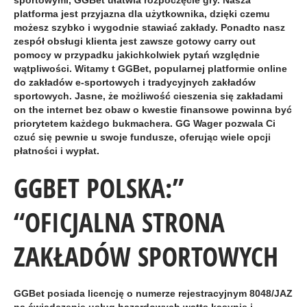
sportowymi, GGBet ułatwia rozpoczęcie gry. Nasza
platforma jest przyjazna dla użytkownika, dzięki czemu
możesz szybko i wygodnie stawiać zakłady. Ponadto nasz
zespół obsługi klienta jest zawsze gotowy carry out
pomocy w przypadku jakichkolwiek pytań względnie
wątpliwości. Witamy t GGBet, popularnej platformie online
do zakładów e-sportowych i tradycyjnych zakładów
sportowych. Jasne, że możliwość cieszenia się zakładami
on the internet bez obaw o kwestie finansowe powinna być
priorytetem każdego bukmachera. GG Wager pozwala Ci
czuć się pewnie u swoje fundusze, oferując wiele opcji
płatności i wypłat.
GGBET POLSKA:”
“OFICJALNA STRONA
ZAKŁADÓW SPORTOWYCH
GGBet posiada licencję o numerze rejestracyjnym 8048/JAZ