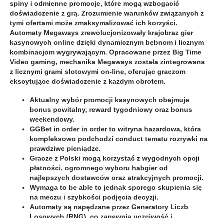
spiny i odmienne promocje, które mogą wzbogacić
doświadczenie z grą. Zrozumienie warunków związanych z
tymi ofertami może zmaksymalizować ich korzyści.
Automaty Megaways zrewolucjonizowały krajobraz gier
kasynowych online dzięki dynamicznym bębnom i licznym
kombinacjom wygrywającym. Opracowane przez Big Time
Video gaming, mechanika Megaways została zintegrowana
z licznymi grami slotowymi on-line, oferując graczom
ekscytujące doświadczenie z każdym obrotem.
Aktualny wybór promocji kasynowych obejmuje
bonus powitalny, reward tygodniowy oraz bonus
weekendowy.
GGBet in order in order to witryna hazardowa, która
kompleksowo podchodzi conduct tematu rozrywki na
prawdziwe pieniądze.
Gracze z Polski mogą korzystać z wygodnych opcji
płatności, ogromnego wyboru habgier od
najlepszych dostawców oraz atrakcyjnych promocji.
Wymaga to be able to jednak sporego skupienia się
na meczu i szybkości podjęcia decyzji.
Automaty są napędzane przez Generatory Liczb
Losowych (RNG), co zapewnia uczciwość i