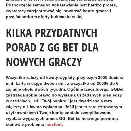
Rozpoczęcie samego» «obstawiania jest bardzo proste,
wystarczy zarejestrować się, stworzyć konto gracza i
przejść perform oferty bukmacherskiej.
KILKA PRZYDATNYCH
PORAD Z GG BET DLA
NOWYCH GRACZY
Wszystko zależy od kwoty wypłaty, przy czym 300€ dociera
mhh kartę w ciągu dwóch dni, a wszystko od 2000€ do €
zajmuje około dwóch tygodni. Ogólnie rzecz biorąc, GGBet
zastrzega sobie prawo do wysłania Ci żądanych pieniędzy
w częściach, jeśli Twój bankroll jest dwadzieścia razy
większy niż kwota wpłacona. Jeśli jesteś zarejestrowanym
użytkownikiem i Twoje konto zostało zweryfikowane,
wypłata wygranych unces GG. Bet keineswegs powinna
stanowić problemu
mostbet
.