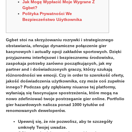
Jak Mogę Wypłacić Moje Wygrane Z
Ggbet?
Polityka Prywatności We
Bezpieczeństwo Użytkownika
Ggbet stoi na skrzyżowaniu rozrywki i strategicznego
obstawiania, oferując dynamiczne połączenie gier
kasynowych i actually opcji zakładów sportowych. Dzięki
przyjaznemu interfejsowi i bezpiecznemu środowisku,
zaspokaja potrzeby zarówno początkujących, jak my
partner and i doświadczonych graczy, którzy szukają
różnorodności we emocji. Czy in order to szerokość oferty,
jakość doświadczenia użytkownika, czy może coś zupełnie
innego? Podczas gdy zgłębiamy niuanse tej platformy,
wyłaniają się fascynujące spostrzeżenia, które mogą na
nowo zdefiniować twoje postrzeganie gier online. Portfolio
gier hazardowych nalicza ponad 1000 tytułów od
renomowanych deweloperów.
Upewnij się, że nie pozwolisz, aby te szczegóły
umknęły Twojej uwadze.