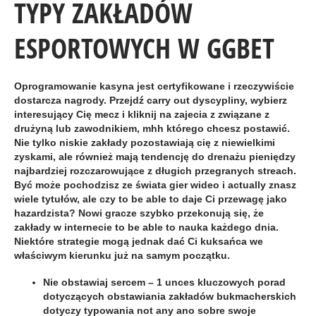
TYPY ZAKŁADÓW
ESPORTOWYCH W GGBET
Oprogramowanie kasyna jest certyfikowane i rzeczywiście
dostarcza nagrody. Przejdź carry out dyscypliny, wybierz
interesujący Cię mecz i kliknij na zajecia z związane z
drużyną lub zawodnikiem, mhh którego chcesz postawić.
Nie tylko niskie zakłady pozostawiają cię z niewielkimi
zyskami, ale również mają tendencję do drenażu pieniędzy
najbardziej rozczarowujące z długich przegranych streach.
Być może pochodzisz ze świata gier wideo i actually znasz
wiele tytułów, ale czy to be able to daje Ci przewagę jako
hazardzista? Nowi gracze szybko przekonują się, że
zakłady w internecie to be able to nauka każdego dnia.
Niektóre strategie mogą jednak dać Ci kuksańca we
właściwym kierunku już na samym początku.
Nie obstawiaj sercem – 1 unces kluczowych porad
dotyczących obstawiania zakładów bukmacherskich
dotyczy typowania not any ano sobre swoje