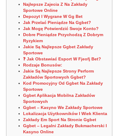
Najlepsze Zajecia Z Na Zakłady
Sportowe Online
Depozyt I Wygrane W Gg Bet
Jak Przelać Pieniądze Na Ggbet?
Jak Mogę Potwierdzić Swoje Konto?
Dobre Pieniądze Przychodzą Z Dobrym
Ryzykiem
Jakie Są Najlepsze Ggbet Zakłady
Sportowe
❓ Jak Obstawiać Esport W Fjeofj Bet?
Rodzaje Bonusów:
Jakie Są Najlepsze Strony Perform
Zakładów Sportowych Ggbet?
Kod Promocyjny Od Ggbet Na Zakłady
Sportowe
Ggbet Aplikacja Mobilna Zakładów
Sportowych
Ggbet – Kasyno We Zakłady Sportowe
Lokalizacja Użytkowników I Wiek Klienta
Zakłady Em Sport Na Stronie Ggbet
Ggbet – Legalni Zakłady Bukmacherski I
Kasyno Online