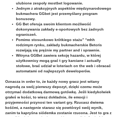
ulubione zespoły mostbet logowanie.
Jednym z atrakcyjnych aspektów międzynarodowego
bukmachera GGbet jest przemyślany program
bonusowy.
GG Bet oferuja swoim klientom możliwość
dokonywania zakłady e-sportowych bez żadnych
ograniczeń.
Pomimo stosunkowo krótkiego stażu” “mhh
rodzimym rynku, zakłady bukmacherskie Betcris
rozwijają się prężnie my partner and i sprawnie.
Witryna GGBet zawiera sekcję hazardu, w której
użytkownicy mogą grać t gry karciane i actually
stołowe, brać udział w loteriach on the web i obracać
automatami od najlepszych deweloperów.
Oznacza in order to, że każdy nowy gracz jest witany
nagrodą za swój pierwszy depozyt, dzięki czemu może
otrzymać dodatkową darmową gotówkę. Jeśli kiedykolwiek
grałeś w kości, to wiesz dokładnie, ile emocji i
przyjemności przynosi ten variant gry. Rzucasz dwiema
kośćmi, a następnie starasz się powtórzyć swój wynik,
zanim ta kapryśna siódemka zostanie rzucona. Jest to gra z