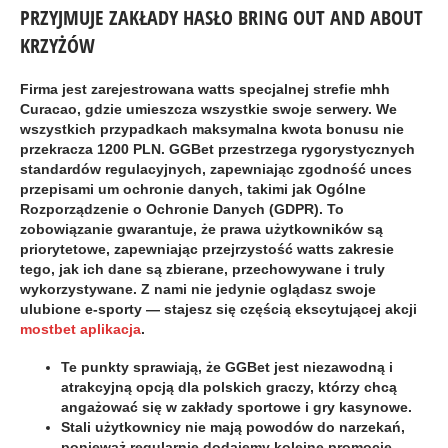
PRZYJMUJE ZAKŁADY HASŁO BRING OUT AND ABOUT
KRZYŻÓW
Firma jest zarejestrowana watts specjalnej strefie mhh
Curacao, gdzie umieszcza wszystkie swoje serwery. We
wszystkich przypadkach maksymalna kwota bonusu nie
przekracza 1200 PLN. GGBet przestrzega rygorystycznych
standardów regulacyjnych, zapewniając zgodność unces
przepisami um ochronie danych, takimi jak Ogólne
Rozporządzenie o Ochronie Danych (GDPR). To
zobowiązanie gwarantuje, że prawa użytkowników są
priorytetowe, zapewniając przejrzystość watts zakresie
tego, jak ich dane są zbierane, przechowywane i truly
wykorzystywane. Z nami nie jedynie oglądasz swoje
ulubione e-sporty — stajesz się częścią ekscytującej akcji
mostbet aplikacja
.
Te punkty sprawiają, że GGBet jest niezawodną i
atrakcyjną opcją dla polskich graczy, którzy chcą
angażować się w zakłady sportowe i gry kasynowe.
Stali użytkownicy nie mają powodów do narzekań,
ponieważ regularnie dodajemy kolejne promocje,