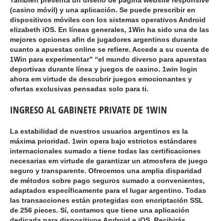
También presenta un diseño de página website responsive
(casino móvil) y una aplicación. Se puede prescribir en
dispositivos móviles con los sistemas operativos Android
elizabeth iOS. En líneas generales, 1Win ha sido una de las
mejores opciones afin de jugadores argentinos durante
cuanto a apuestas online se refiere. Accede a su cuenta de
1Win para experimentar” “el mundo diverso para apuestas
deportivas durante línea y juegos de casino. 1win login
ahora em virtude de descubrir juegos emocionantes y
ofertas exclusivas pensadas solo para ti.
INGRESO AL GABINETE PRIVATE DE 1WIN
La estabilidad de nuestros usuarios argentinos es la
máxima prioridad. 1win opera bajo estrictos estándares
internacionales sumado a tiene todas las certificaciones
necesarias em virtude de garantizar un atmosfera de juego
seguro y transparente. Ofrecemos una amplia disparidad
de métodos sobre pago seguros sumado a convenientes,
adaptados específicamente para el lugar argentino. Todas
las transacciones están protegidas con encriptación SSL
de 256 pieces. Sí, contamos que tiene una aplicación
dedicada para dispositivos Android e iOS. Recibirás