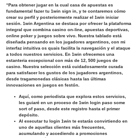
“Para obtener jugar en la cual casa de apuestas es
fundamental fazer tu 1win sign in, y te contaremos cómo
crear su perfil y posteriormente realizar el 1win iniciar
sesión. 1win Argentina se destaca por ofrecer la plataforma
integral que combina casino on-line, apuestas deportivas,
online poker y juegos sobre vivo. Nuestra tablado está
diseñada pensando en los jugadores argentinos, con mi
interfaz intuitiva os quais facilita la navegación y el ataque
a todos nuestros servicios. En 1win ofrecemos una
estanteria excepcional con más de 12, 500 juegos de
casino. Nuestra selección está cuidadosamente curada
para satisfacer los gustos de los jugadores argentinos,
desde tragamonedas clásicas hasta las últimas
innovaciones en juegos en festón.
Aquí, como periodista que explora estos servicios,
les guiaré en un proceso de 1win login paso some
sort of paso, desde este registro hasta el primer
depósito.
Al executar tu login 1win te estarás convirtiendo en
uno de aquellas clientes más frecuentes,
acumulando y accediendo a promociones