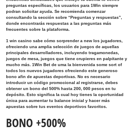
preguntas específicas, los usuarios para 1Win siempre
podran solicitar ayuda. Se recomienda comenzar
consultando la sección sobre “Preguntas y respuestas”,
donde encontrarás respuestas a las preguntas más
frecuentes sobre la plataforma.
1 win casino sabe cómo sorprender a new los jugadores,
ofreciendo una amplia selección de juegos de aquellas
principales desarrolladores, incluyendo tragamonedas,
juegos de mesa, juegos que tiene crupieres en palpitante y
mucho más. 1Win Bet de uma la bienvenida some sort of
todos los nuevos jugadores ofreciendo este generoso
bono afin de apuestas deportivas. No es necesario
introducir un código promocional al registrarse, debes
obtener un bono del 500% hasta 200, 000 pesos en tu
depósito. Esto significa la cual hoy tienes la oportunidad
única para aumentar tu balance inicial y hacer más
apuestas sobre tus eventos deportivos favoritos.
BONO +500%