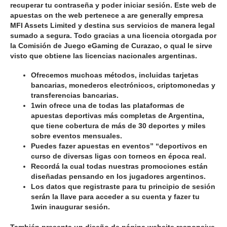
recuperar tu contraseña y poder iniciar sesión. Este web de
apuestas on the web pertenece a are generally empresa
MFI Assets Limited y destina sus servicios de manera legal
sumado a segura. Todo gracias a una licencia otorgada por
la Comisión de Juego eGaming de Curazao, o qual le sirve
visto que obtiene las licencias nacionales argentinas.
Ofrecemos muchoas métodos, incluidas tarjetas
bancarias, monederos electrónicos, criptomonedas y
transferencias bancarias.
1win ofrece una de todas las plataformas de
apuestas deportivas más completas de Argentina,
que tiene cobertura de más de 30 deportes y miles
sobre eventos mensuales.
Puedes fazer apuestas en eventos” “deportivos en
curso de diversas ligas con torneos en época real.
Recordá la cual todas nuestras promociones están
diseñadas pensando en los jugadores argentinos.
Los datos que registraste para tu principio de sesión
serán la llave para acceder a su cuenta y fazer tu
1win inaugurar sesión.