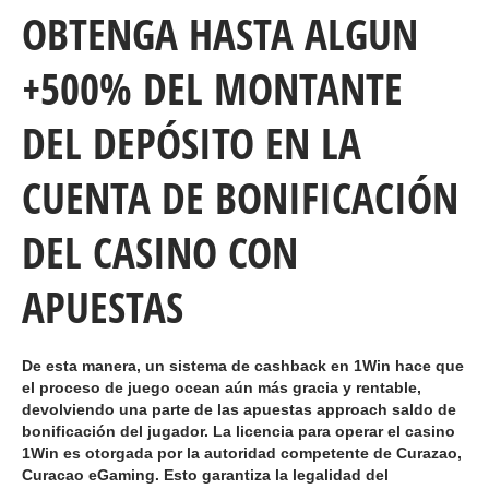
OBTENGA HASTA ALGUN
+500% DEL MONTANTE
DEL DEPÓSITO EN LA
CUENTA DE BONIFICACIÓN
DEL CASINO CON
APUESTAS
De esta manera, un sistema de cashback en 1Win hace que
el proceso de juego ocean aún más gracia y rentable,
devolviendo una parte de las apuestas approach saldo de
bonificación del jugador. La licencia para operar el casino
1Win es otorgada por la autoridad competente de Curazao,
Curacao eGaming. Esto garantiza la legalidad del