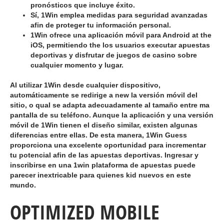
pronósticos que incluye éxito.
Sí, 1Win emplea medidas para seguridad avanzadas
afin de proteger tu información personal.
1Win ofrece una aplicación móvil para Android at the
iOS, permitiendo the los usuarios executar apuestas
deportivas y disfrutar de juegos de casino sobre
cualquier momento y lugar.
Al utilizar 1Win desde cualquier dispositivo,
automáticamente se redirige a new la versión móvil del
sitio, o qual se adapta adecuadamente al tamaño entre ma
pantalla de su teléfono. Aunque la aplicación y una versión
móvil de 1Win tienen el diseño similar, existen algunas
diferencias entre ellas. De esta manera, 1Win Guess
proporciona una excelente oportunidad para incrementar
tu potencial afin de las apuestas deportivas. Ingresar y
inscribirse en una 1win plataforma de apuestas puede
parecer inextricable para quienes kid nuevos en este
mundo.
OPTIMIZED MOBILE