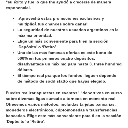
“su éxito y fue lo que the ayudó a crecerse de manera
exponencial.
¡Aprovechá estas promociones exclusivas y
multiplicá tus chances sobre ganar!
La seguridad de nuestros usuarios argentinos es la
máxima prioridad.
Elige un más conveniente para ti en la sección
‘Depósito’ o ‘Retiro’.
Una de las mas famosas ofertas es este bono de
500% en tus primeros cuatro depósitos,
disadvantage un máximo para hasta 3. three hundred
dólares.
El tiempo real pra que los fondos lleguen depende
de método de soddisfatto que hayas elegido.
Puedes realizar apuestas en eventos” “deportivos en curso
sobre diversas ligas sumado a torneos en momento real.
Ofrecemos varios métodos, incluidas tarjetas bancarias,
monederos electrónicos, criptomonedas y transferencias
bancarias. Elige este más conveniente para ti en la sección
‘Depósito’ o ‘Retiro’.