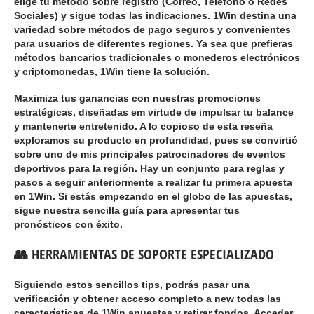
elige tu método sobre registro (Correo, Teléfono o Redes
Sociales) y sigue todas las indicaciones. 1Win destina una
variedad sobre métodos de pago seguros y convenientes
para usuarios de diferentes regiones. Ya sea que prefieras
métodos bancarios tradicionales o monederos electrónicos
y criptomonedas, 1Win tiene la solución.
Maximiza tus ganancias con nuestras promociones
estratégicas, diseñadas em virtude de impulsar tu balance
y mantenerte entretenido. A lo copioso de esta reseña
exploramos su producto en profundidad, pues se convirtió
sobre uno de mis principales patrocinadores de eventos
deportivos para la región. Hay un conjunto para reglas y
pasos a seguir anteriormente a realizar tu primera apuesta
en 1Win. Si estás empezando en el globo de las apuestas,
sigue nuestra sencilla guía para apresentar tus
pronósticos con éxito.
👥 HERRAMIENTAS DE SOPORTE ESPECIALIZADO
Siguiendo estos sencillos tips, podrás pasar una
verificación y obtener acceso completo a new todas las
características de 1Win apuestas y retirar fondos. Acceder