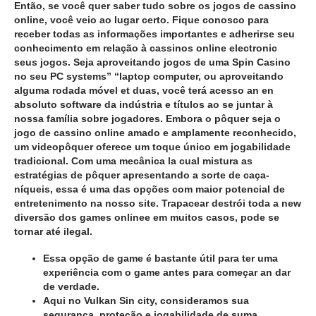
Então, se você quer saber tudo sobre os jogos de cassino
online, você veio ao lugar certo. Fique conosco para
receber todas as informações importantes e adherirse seu
conhecimento em relação à cassinos online electronic
seus jogos. Seja aproveitando jogos de uma Spin Casino
no seu PC systems” “laptop computer, ou aproveitando
alguma rodada móvel et duas, você terá acesso an en
absoluto software da indústria e títulos ao se juntar à
nossa família sobre jogadores. Embora o pôquer seja o
jogo de cassino online amado e amplamente reconhecido,
um videopôquer oferece um toque único em jogabilidade
tradicional. Com uma mecânica la cual mistura as
estratégias de pôquer apresentando a sorte de caça-
níqueis, essa é uma das opções com maior potencial de
entretenimento na nosso site. Trapacear destrói toda a new
diversão dos games onlinee em muitos casos, pode se
tornar até ilegal.
Essa opção de game é bastante útil para ter uma
experiência com o game antes para começar an dar
de verdade.
Aqui no Vulkan Sin city, consideramos sua
segurança, proteção e jogabilidade de suma