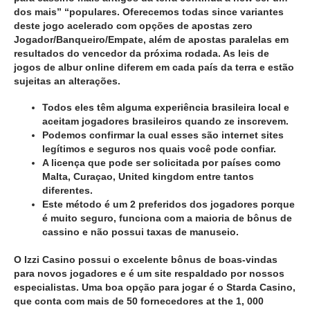
dos mais” “populares. Oferecemos todas since variantes
deste jogo acelerado com opções de apostas zero
Jogador/Banqueiro/Empate, além de apostas paralelas em
resultados do vencedor da próxima rodada. As leis de
jogos de albur online diferem em cada país da terra e estão
sujeitas an alterações.
Todos eles têm alguma experiência brasileira local e
aceitam jogadores brasileiros quando ze inscrevem.
Podemos confirmar la cual esses são internet sites
legítimos e seguros nos quais você pode confiar.
A licença que pode ser solicitada por países como
Malta, Curaçao, United kingdom entre tantos
diferentes.
Este método é um 2 preferidos dos jogadores porque
é muito seguro, funciona com a maioria de bônus de
cassino e não possui taxas de manuseio.
O Izzi Casino possui o excelente bônus de boas-vindas
para novos jogadores e é um site respaldado por nossos
especialistas. Uma boa opção para jogar é o Starda Casino,
que conta com mais de 50 fornecedores at the 1, 000