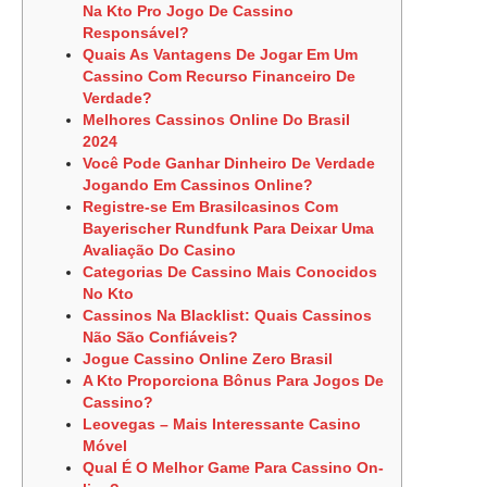
Na Kto Pro Jogo De Cassino
Responsável?
Quais As Vantagens De Jogar Em Um
Cassino Com Recurso Financeiro De
Verdade?
Melhores Cassinos Online Do Brasil
2024
Você Pode Ganhar Dinheiro De Verdade
Jogando Em Cassinos Online?
Registre-se Em Brasilcasinos Com
Bayerischer Rundfunk Para Deixar Uma
Avaliação Do Casino
Categorias De Cassino Mais Conocidos
No Kto
Cassinos Na Blacklist: Quais Cassinos
Não São Confiáveis?
Jogue Cassino Online Zero Brasil
A Kto Proporciona Bônus Para Jogos De
Cassino?
Leovegas – Mais Interessante Casino
Móvel
Qual É O Melhor Game Para Cassino On-