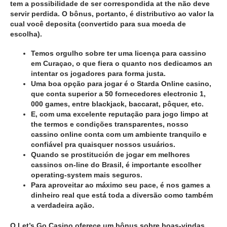
tem a possibilidade de ser correspondida at the não deve
servir perdida. O bônus, portanto, é distributivo ao valor la
cual você deposita (convertido para sua moeda de
escolha).
Temos orgulho sobre ter uma licença para cassino
em Curaçao, o que fiera o quanto nos dedicamos an
intentar os jogadores para forma justa.
Uma boa opção para jogar é o Starda Online casino,
que conta superior a 50 fornecedores electronic 1,
000 games, entre blackjack, baccarat, pôquer, etc.
E, com uma excelente reputação para jogo limpo at
the termos e condições transparentes, nosso
cassino online conta com um ambiente tranquilo e
confiável pra quaisquer nossos usuários.
Quando se prostitución de jogar em melhores
cassinos on-line do Brasil, é importante escolher
operating-system mais seguros.
Para aproveitar ao máximo seu pace, é nos games a
dinheiro real que está toda a diversão como também
a verdadeira ação.
O Let’s Go Casino oferece um bônus sobre boas-vindas