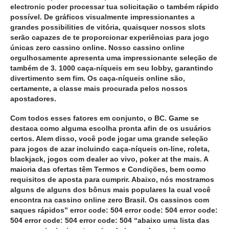
electronic poder processar tua solicitação o também rápido
possível. De gráficos visualmente impressionantes a
grandes possibilities de vitória, quaisquer nossos slots
serão capazes de te proporcionar experiências para jogo
únicas zero cassino online. Nosso cassino online
orgulhosamente apresenta uma impressionante seleção de
também de 3. 1000 caça-níqueis em seu lobby, garantindo
divertimento sem fim. Os caça-níqueis online são,
certamente, a classe mais procurada pelos nossos
apostadores.
Com todos esses fatores em conjunto, o BC. Game se
destaca como alguma escolha pronta afin de os usuários
certos. Alem disso, você pode jogar uma grande seleção
para jogos de azar incluindo caça-níqueis on-line, roleta,
blackjack, jogos com dealer ao vivo, poker at the mais. A
maioria das ofertas têm Termos e Condições, bem como
requisitos de aposta para cumprir. Abaixo, nós mostramos
alguns de alguns dos bônus mais populares la cual você
encontra na cassino online zero Brasil. Os cassinos com
saques rápidos” error code: 504 error code: 504 error code:
504 error code: 504 error code: 504 “abaixo uma lista das