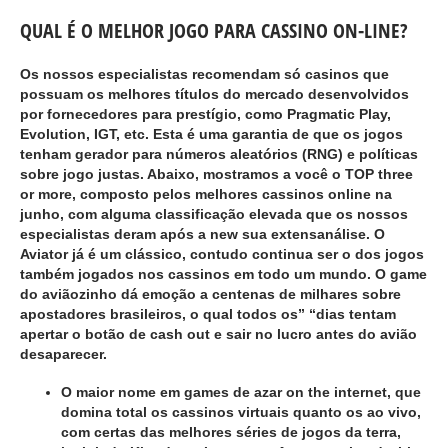
QUAL É O MELHOR JOGO PARA CASSINO ON-LINE?
Os nossos especialistas recomendam só casinos que
possuam os melhores títulos do mercado desenvolvidos
por fornecedores para prestígio, como Pragmatic Play,
Evolution, IGT, etc. Esta é uma garantia de que os jogos
tenham gerador para números aleatórios (RNG) e políticas
sobre jogo justas. Abaixo, mostramos a você o TOP three
or more, composto pelos melhores cassinos online na
junho, com alguma classificação elevada que os nossos
especialistas deram após a new sua extensanálise. O
Aviator já é um clássico, contudo continua ser o dos jogos
também jogados nos cassinos em todo um mundo. O game
do aviãozinho dá emoção a centenas de milhares sobre
apostadores brasileiros, o qual todos os” “dias tentam
apertar o botão de cash out e sair no lucro antes do avião
desaparecer.
O maior nome em games de azar on the internet, que
domina total os cassinos virtuais quanto os ao vivo,
com certas das melhores séries de jogos da terra,