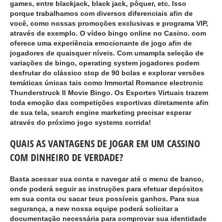
games, entre blackjack, black jack, pôquer, etc. Isso
porque trabalhamos com diversos diferenciais afin de
você, como nossas promoções exclusivas e programa VIP,
através de exemplo. O vídeo bingo online no Casino. com
oferece uma experiência emocionante de jogo afin de
jogadores de quaisquer níveis. Com umampla seleção de
variações de bingo, operating system jogadores podem
desfrutar do clássico stop de 90 bolas e explorar versões
temáticas únicas tais como Immortal Romance electronic
Thunderstruck II Movie Bingo. Os Esportes Virtuais trazem
toda emoção das competições esportivas diretamente afin
de sua tela, search engine marketing precisar esperar
através do próximo jogo systems corrida!
QUAIS AS VANTAGENS DE JOGAR EM UM CASSINO
COM DINHEIRO DE VERDADE?
Basta acessar sua conta e navegar até o menu de banco,
onde poderá seguir as instruções para efetuar depósitos
em sua conta ou sacar teus possíveis ganhos. Para sua
segurança, a new nossa equipe poderá solicitar a
documentação necessária para comprovar sua identidade