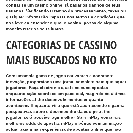
confiar se um casino online irá pagar os ganhos de teus
usuários. Verificando u tempo do processamento, taxas ou
qualquer informação imposta nos termos e condições que
nos leve an entender o qual o casino, possa de alguma
maneira reter os seus lucros.
CATEGORIAS DE CASSINO
MAIS BUSCADOS NO KTO
Com umampla gama de jogos cativantes e constante
inovação, proporciona uma jornal completa para quaisquer
jogadores. Faça electronic ajuste as suas apostas
enquanto ação acontece em pace real, reagindo às últimas
informações at the desenvolvimentos enquanto
acontecem. Enquanto vê o que está acontecendo e ganha
perspectivas sobre o desempenho da equipe at the
jogador, será possível agir melhor. Spin inPlay combinas
melhores odds de apostas inPlay e bônus com animação
actual para uman experiência de apostas online que não