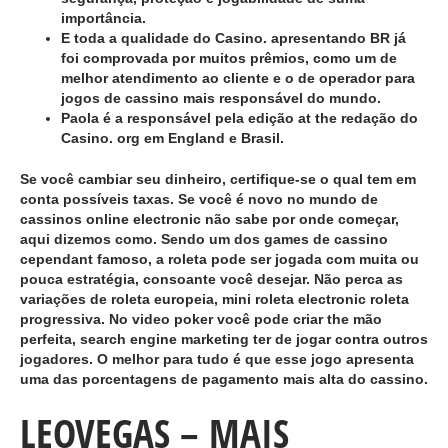
importância.
E toda a qualidade do Casino. apresentando BR já
foi comprovada por muitos prêmios, como um de
melhor atendimento ao cliente e o de operador para
jogos de cassino mais responsável do mundo.
Paola é a responsável pela edição at the redação do
Casino. org em England e Brasil.
Se você cambiar seu dinheiro, certifique-se o qual tem em
conta possíveis taxas. Se você é novo no mundo de
cassinos online electronic não sabe por onde começar,
aqui dizemos como. Sendo um dos games de cassino
cependant famoso, a roleta pode ser jogada com muita ou
pouca estratégia, consoante você desejar. Não perca as
variações de roleta europeia, mini roleta electronic roleta
progressiva. No video poker você pode criar the mão
perfeita, search engine marketing ter de jogar contra outros
jogadores. O melhor para tudo é que esse jogo apresenta
uma das porcentagens de pagamento mais alta do cassino.
LEOVEGAS – MAIS