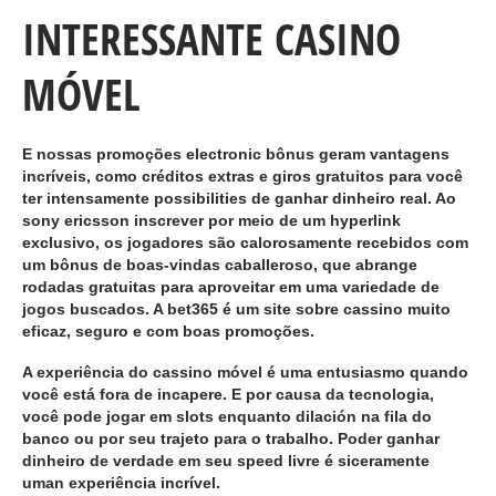
INTERESSANTE CASINO
MÓVEL
E nossas promoções electronic bônus geram vantagens
incríveis, como créditos extras e giros gratuitos para você
ter intensamente possibilities de ganhar dinheiro real. Ao
sony ericsson inscrever por meio de um hyperlink
exclusivo, os jogadores são calorosamente recebidos com
um bônus de boas-vindas caballeroso, que abrange
rodadas gratuitas para aproveitar em uma variedade de
jogos buscados. A bet365 é um site sobre cassino muito
eficaz, seguro e com boas promoções.
A experiência do cassino móvel é uma entusiasmo quando
você está fora de incapere. E por causa da tecnologia,
você pode jogar em slots enquanto dilación na fila do
banco ou por seu trajeto para o trabalho. Poder ganhar
dinheiro de verdade em seu speed livre é siceramente
uman experiência incrível.