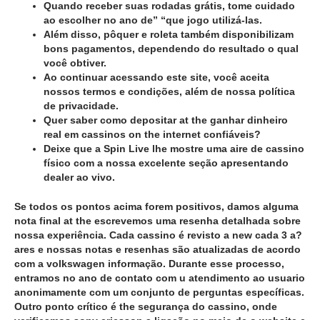
Quando receber suas rodadas grátis, tome cuidado
ao escolher no ano de” “que jogo utilizá-las.
Além disso, pôquer e roleta também disponibilizam
bons pagamentos, dependendo do resultado o qual
você obtiver.
Ao continuar acessando este site, você aceita
nossos termos e condições, além de nossa política
de privacidade.
Quer saber como depositar at the ganhar dinheiro
real em cassinos on the internet confiáveis?
Deixe que a Spin Live lhe mostre uma aire de cassino
físico com a nossa excelente seção apresentando
dealer ao vivo.
Se todos os pontos acima forem positivos, damos alguma
nota final at the escrevemos uma resenha detalhada sobre
nossa experiência. Cada cassino é revisto a new cada 3 a?
ares e nossas notas e resenhas são atualizadas de acordo
com a volkswagen informação. Durante esse processo,
entramos no ano de contato com u atendimento ao usuario
anonimamente com um conjunto de perguntas específicas.
Outro ponto crítico é the segurança do cassino, onde