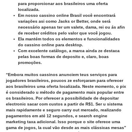
para proporcionar aos brasileiros uma oferta
localizada.
Em nosso cassino online Brasil você encontrará
variações asi como Jacks or Better, onde será
necessário apenas ter um valete, dama, rei ou ás afin
de receber créditos pelo valor que você jogou.
Ela mantém todos os elementos e funcionalidades
do cassino online para desktop.
Com excelente catálogo, a marca ainda ze destaca
pelas boas formas de deposito e, claro, boas
promoções.
“Embora muitos cassinos anunciem teus serviços para
jogadores brasileiros, poucos ze esforçaram para oferecer
aos brasileiros uma oferta localizada. Neste momento, o pix
é considerado u método de pagamento mais popular entre
os brasileiros. Por oferecer a possibilidade de depositar
electronic sacar com custos a partir de R$1. Ser u sistema
mais rapidamente e seguro carry out mercado, realizando
pagamentos em até 12 segundos, e search engine
marketing taxa adicional. Isso porque o site oferece uma
gama de jogos, la cual vão desde as mais clássicas mesas”