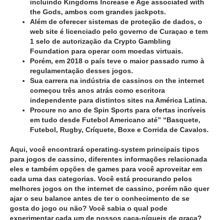
incluindo Kingdoms Increase e Age associated with
the Gods, ambos com grandes jackpots.
Além de oferecer sistemas de proteção de dados, o
web site é licenciado pelo governo de Curaçao e tem
1 selo de autorização da Crypto Gambling
Foundation para operar com moedas virtuais.
Porém, em 2018 o país teve o maior passado rumo à
regulamentação desses jogos.
Sua carrera na indústria de cassinos on the internet
começou três anos atrás como escritora
independente para distintos sites na América Latina.
Procure no ano de Spin Sports para ofertas incríveis
em tudo desde Futebol Americano até” “Basquete,
Futebol, Rugby, Críquete, Boxe e Corrida de Cavalos.
Aqui, você encontrará operating-system principais tipos
para jogos de cassino, diferentes informações relacionada
eles e também opções de games para você aproveitar em
cada uma das categorias. Você está procurando pelos
melhores jogos on the internet de cassino, porém não quer
ajar o seu balance antes de ter o conhecimento de se
gosta do jogo ou não? Você sabia o qual pode
experimentar cada um de nossos caça-níqueis de graça?