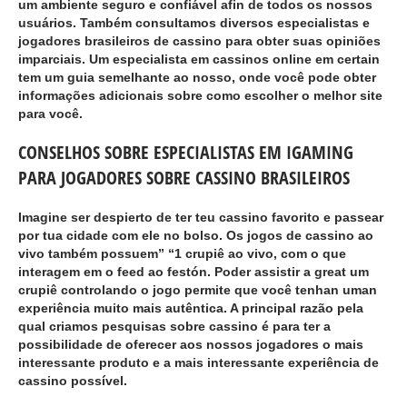
um ambiente seguro e confiável afin de todos os nossos
usuários. Também consultamos diversos especialistas e
jogadores brasileiros de cassino para obter suas opiniões
imparciais. Um especialista em cassinos online em certain
tem um guia semelhante ao nosso, onde você pode obter
informações adicionais sobre como escolher o melhor site
para você.
CONSELHOS SOBRE ESPECIALISTAS EM IGAMING
PARA JOGADORES SOBRE CASSINO BRASILEIROS
Imagine ser despierto de ter teu cassino favorito e passear
por tua cidade com ele no bolso. Os jogos de cassino ao
vivo também possuem” “1 crupiê ao vivo, com o que
interagem em o feed ao festón. Poder assistir a great um
crupiê controlando o jogo permite que você tenhan uman
experiência muito mais autêntica. A principal razão pela
qual criamos pesquisas sobre cassino é para ter a
possibilidade de oferecer aos nossos jogadores o mais
interessante produto e a mais interessante experiência de
cassino possível.