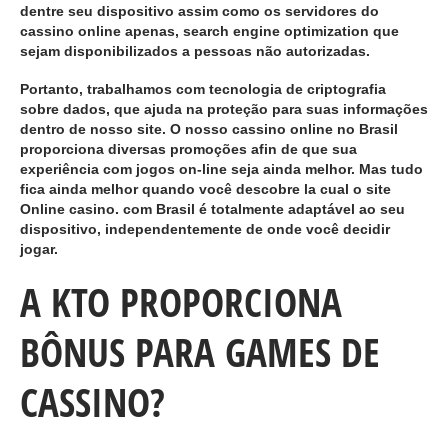
dentre seu dispositivo assim como os servidores do
cassino online apenas, search engine optimization que
sejam disponibilizados a pessoas não autorizadas.
Portanto, trabalhamos com tecnologia de criptografia
sobre dados, que ajuda na proteção para suas informações
dentro de nosso site. O nosso cassino online no Brasil
proporciona diversas promoções afin de que sua
experiência com jogos on-line seja ainda melhor. Mas tudo
fica ainda melhor quando você descobre la cual o site
Online casino. com Brasil é totalmente adaptável ao seu
dispositivo, independentemente de onde você decidir
jogar.
A KTO PROPORCIONA
BÔNUS PARA GAMES DE
CASSINO?